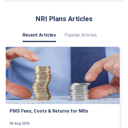
കാലാവധിക്ക് മുന്‍പായി FD ക്ലോസ്
ചെയ്യാമോ?
എന്‍ആര്‍ഇ FD പലിശയ്ക്ക് ഇന്ത്യയില്‍
നികുതി അടക്കേണ്ടതുണ്ടോ?
എങ്ങനെ ഫണ്ടുകള്‍ ട്രാന്‍സ്ഫര്‍ ചെയ്യാം?
ഒരു റസിഡന്റ് ഇന്ത്യന്‍യുമായി ജോയിന്റ് FD
തുടങ്ങാമോ?
FD മേച്വര്‍ ആകുമ്പോള്‍ എന്ത് സംഭവിക്കും?
NRI Plans Articles