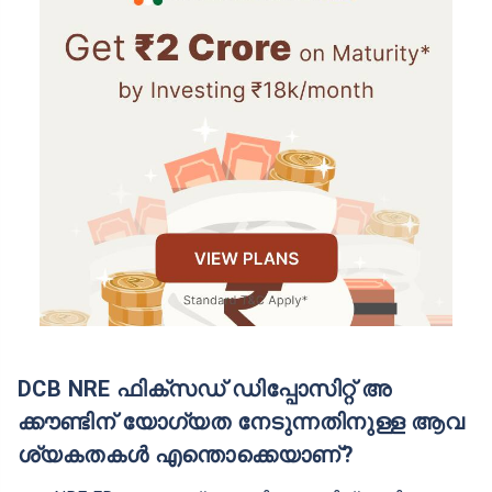
മറ്റ് എന്‍ആര്‍ഐകളുമായി സംയുക്ത അക്കൗണ്ട്
നടത്താം; നോമിനിയെ ക്രമീകരിക്കാം.
ഓട്ടോ റീനുവല്‍:
കാലാവധി കഴിഞ്ഞാല്‍ സ്വമേധയാ റീനുവല്‍
ആകും.
പലതരം പലിശ ഓപ്ഷനുകള്‍:
ഉപഭോക്താവിന്റെ ആവശ്യം അനുസരിച്ച്
മാസം, ത്രൈമാസികം, അല്ലെങ്കില്‍ കൂട്ടുപലിശ
വിധത്തില്‍ പലിശ നേടല്‍ ലഭ്യമാണ്.