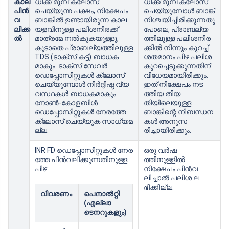
കാല
ധിക്ക് മുമ്പ് ക്ലോസ്
ധിക്ക് മുമ്പ് ക്ലോസ്
പിൻ
ചെയ്യുന്ന പക്ഷം, നിക്ഷേപം
ചെയ്യുമ്പോള്‍ ബാങ്ക്
വ
ബാങ്കില്‍ ഉണ്ടായിരുന്ന കാല
നിശ്ചയിച്ചിരിക്കുന്നതു
ലിക്ക
യളവിനുള്ള പലിശനിരക്ക്
പോലെ, പ്രാബല്യ
ൽ
മാത്രമേ നല്‍കുകയുള്ളൂ,
ത്തിലുള്ള പലിശനിര
കൂടാതെ പ്രാബല്യത്തിലുള്ള
ക്കില്‍ നിന്നും കുറച്ച്
TDS (ടാക്സ് കട്ട്) ബാധക
ശതമാനം പിഴ പലിശ
മാകും. ടാക്‌സ് സേവര്‍
കുറച്ചെടുക്കുന്നതിന്
ഡെപ്പോസിറ്റുകള്‍ ക്ലോസ്
വിധേയമായിരിക്കും.
ചെയ്യുമ്പോള്‍ നിര്‍ദ്ദിഷ്ട വ്യ
ഇത് നിക്ഷേപം നട
വസ്ഥകള്‍ ബാധകമാകും.
ത്തിയ തിയ
നോണ്‍-കോളബിള്‍
തിയിലെയുള്ള
ഡെപ്പോസിറ്റുകള്‍ നേരത്തേ
ബാങ്കിന്റെ നിബന്ധന
ക്ലോസ് ചെയ്യുക സാധ്യമ
കള്‍ അനുസ
ല്ല.
രിച്ചായിരിക്കും.
INR FD ഡെപ്പോസിറ്റുകൾ നേര
ഒരു വർഷ
ത്തേ പിൻവലിക്കുന്നതിനുള്ള
ത്തിനുള്ളിൽ
പിഴ:
നിക്ഷേപം പിൻവ
ലിച്ചാൽ പലിശ ല
ഭിക്കില്ല.
വിവരണം
പെനാൽറ്റി
(എല്ലാ
ടെനറുകളും)