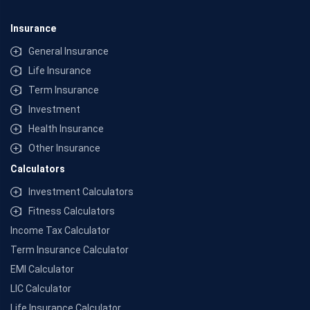
Read more
Disclaimers
˜
The insurers/plans mentioned are arranged in order of highest to lowest first year
Claude
premium (sum of individual single premium and individual non-single premium)
offered by Policybazaar’s insurer partners offering life insurance investment plans
on our platform, as per ‘first year premium of life insurers as at 31.03.2025 report’
published by IRDAI. Policybazaar does not endorse, rate or recommend any
Insurance
particular insurer or insurance product offered by any insurer. For complete list of
insurers in India refer to the IRDAI website www.irdai.gov.in