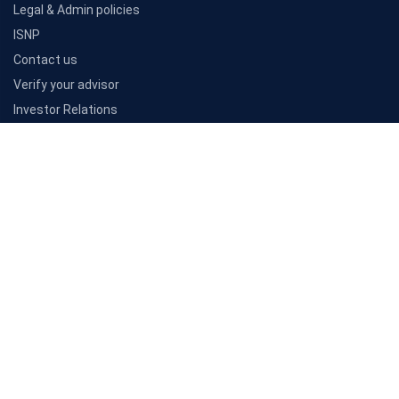
Car Insurance Calculator
Bike Insurance Calculator
Resources
Articles
Customer reviews
Insurance companies
Awards
PB Learn
Consumer Insights
Company
About Us
Sitemap
Careers
Legal & Admin policies
ISNP
Contact us