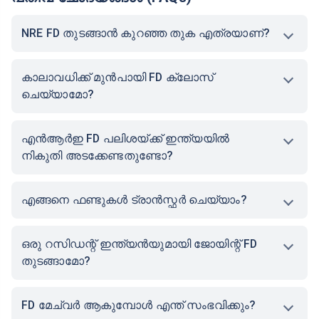
ഉപസംഹാരം
DCB NRE ഫിക്‌സഡ് ഡെപ്പോസിറ്റുകള്‍ എന്‍ആര്‍ഐക
ള്‍ക്ക് വിദേശ വരുമാനത്തെ സുരക്ഷിതമായും നികുതി-
മുക്തമായും നിക്ഷേപിക്കാന്‍ മികച്ച മാര്‍ഗമാണ്. ഉയര്‍ന്ന
പലിശനിരക്കുകള്‍, റിപാട്രിയബിള്‍ സൗകര്യം, സൗക
ര്യപ്രദമായ കാലാവധി എന്നിവ DCB NRE FD- കളുടെ
പ്രത്യേകതയാണ്. നിങ്ങളുടെ സാമ്പത്തിക ലക്ഷ്യങ്ങ
ളുമായി പൊരുത്തപ്പെടുന്ന എളുപ്പമുള്ള ഓണ്‍ലൈന്‍-ഓ
ഫ്‌ലൈന്‍ സംവിധാനങ്ങളിലൂടെ, നിങ്ങള്‍ക്ക് നിങ്ങ
ളുടേതായ NRE FD എളുപ്പത്തില്‍ തുറക്കാം.
പതിവ് ചോദ്യങ്ങൾ (FAQs)
NRE FD തുടങ്ങാന്‍ കുറഞ്ഞ തുക എത്രയാണ്?