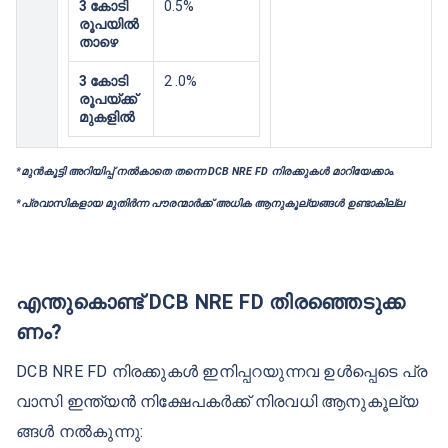
3 കോടി
0.5%
രൂപയില്‍
താഴെ
3 കോടി
2 .0%
രൂപയ്ക്ക്
മുകളിൽ
*മുൻകൂട്ടി അറിയിപ്പ് നൽകാതെ തന്നെ DCB NRE FD നിരക്കുകൾ മാറിയേക്കാം.
*പ്രവാസികളായ മുതിര്‍ന്ന പൗരന്മാര്‍ക്ക് അധിക ആനുകൂല്യങ്ങള്‍ ഉണ്ടാകില്ല