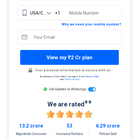
+1
Why we need your mobile number?
View my ₹2 Cr plan
Your personal information is secure with us
By clicking on "View Plans" you agree to our
Privacy Policy
and
Terms of use
Get Updates on WhatsApp
++
We are rated
13.2 crore
53
6.29 crore
Registered Consumer
Insurance Partners
Policies Sold