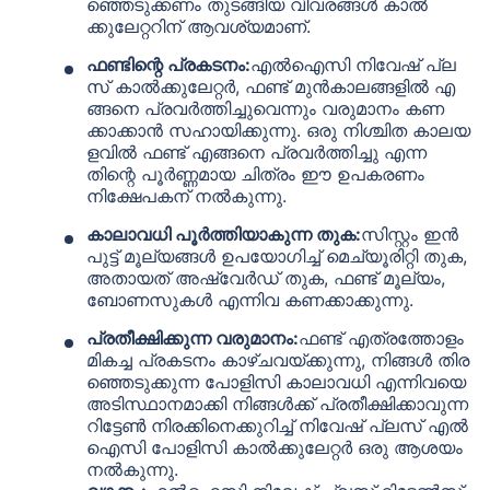
ഞ്ഞെടുക്കണം തുടങ്ങിയ വിവരങ്ങൾ കാൽ
ഇൻസ്റ്റാൾമെന്റ് സൗകര്യം
ക്കുലേറ്ററിന് ആവശ്യമാണ്.
സമർപ്പിത ക്ലെയിം സഹായം
ഫണ്ടിന്റെ പ്രകടനം:
എൽഐസി നിവേഷ് പ്ല
80C & 10(10)D* പ്രകാരമുള്ള നികുതി
സ് കാൽക്കുലേറ്റർ, ഫണ്ട് മുൻകാലങ്ങളിൽ എ
ങ്ങനെ പ്രവർത്തിച്ചുവെന്നും വരുമാനം കണ
ലാഭം
ക്കാക്കാൻ സഹായിക്കുന്നു. ഒരു നിശ്ചിത കാലയ
മറഞ്ഞിരിക്കുന്ന ചാർജുകൾ ഇല്ല
ളവിൽ ഫണ്ട് എങ്ങനെ പ്രവർത്തിച്ചു എന്ന
തിന്റെ പൂർണ്ണമായ ചിത്രം ഈ ഉപകരണം
നിക്ഷേപകന് നൽകുന്നു.
പ്ലാനുകൾ കാണുക
കാലാവധി പൂർത്തിയാകുന്ന തുക:
സിസ്റ്റം ഇൻ
പുട്ട് മൂല്യങ്ങൾ ഉപയോഗിച്ച് മെച്യൂരിറ്റി തുക,
LIC ഗ്രോത്ത് ഫണ്ട് ആരംഭിച്ചതിനുശേഷമുള്ള വരുമാനം+
അതായത് അഷ്വേർഡ് തുക, ഫണ്ട് മൂല്യം,
വർഷത്തിൽ ₹2.5 ലക്ഷം വരെ നിക്ഷേപങ്ങൾക്ക് നികുതി ആനുകൂല്യങ്ങൾ
ബോണസുകൾ എന്നിവ കണക്കാക്കുന്നു.
പ്രതീക്ഷിക്കുന്ന വരുമാനം:
ഫണ്ട് എത്രത്തോളം
മികച്ച പ്രകടനം കാഴ്ചവയ്ക്കുന്നു, നിങ്ങൾ തിര
ഞ്ഞെടുക്കുന്ന പോളിസി കാലാവധി എന്നിവയെ
അടിസ്ഥാനമാക്കി നിങ്ങൾക്ക് പ്രതീക്ഷിക്കാവുന്ന
റിട്ടേൺ നിരക്കിനെക്കുറിച്ച് നിവേഷ് പ്ലസ് എൽ
ഐസി പോളിസി കാൽക്കുലേറ്റർ ഒരു ആശയം
നൽകുന്നു.