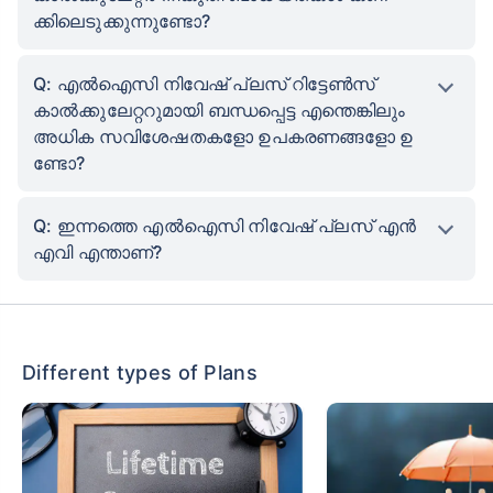
ക്കിലെടുക്കുന്നുണ്ടോ?
Q: എൽഐസി നിവേഷ് പ്ലസ് റിട്ടേൺസ്
കാൽക്കുലേറ്ററുമായി ബന്ധപ്പെട്ട എന്തെങ്കിലും
അധിക സവിശേഷതകളോ ഉപകരണങ്ങളോ ഉ
ണ്ടോ?
Q: ഇന്നത്തെ എൽഐസി നിവേഷ് പ്ലസ് എൻ
എവി എന്താണ്?
Different types of Plans