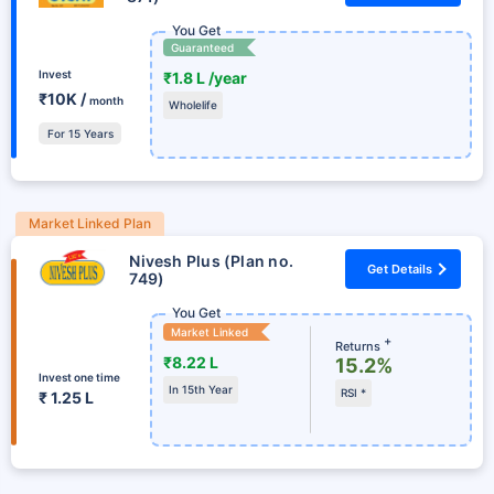
You Get
Guaranteed
Invest
₹1.8 L /year
₹10K /
month
Wholelife
For 15 Years
Market Linked Plan
Nivesh Plus (Plan no.
Get Details
749)
You Get
Market Linked
+
Returns
₹8.22 L
15.2%
Invest one time
In 15th Year
RSI *
₹ 1.25 L