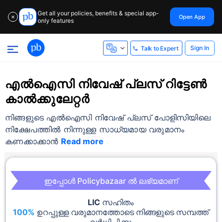
Get all your policies, benefits & special app-
Open App
✕
only features
Sign In
Talk to Expert
എൽഐസി നിവേഷ് പ്ലസ് റിട്ടേൺ
കാൽക്കുലേറ്റർ
നിങ്ങളുടെ എൽഐസി നിവേഷ് പ്ലസ് പോളിസിയിലെ
നിക്ഷേപത്തിൽ നിന്നുള്ള സാധ്യമായ വരുമാനം
കണക്കാക്കാൻ
Read more
ഇപ്പോൾ Policybazaar ൽ ലഭ്യമാണ്
LIC
സഹിതം
100%
ഉറപ്പുള്ള വരുമാനത്തോടെ നിങ്ങളുടെ സമ്പത്ത്