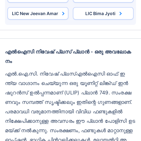
LIC New Jeevan Amar
LIC Bima Jyoti
എൽഐസി നിവേഷ് പ്ലസ് പ്ലാൻ - ഒരു അവലോക
നം
എൽ.ഐ.സി. നിവേഷ് പ്ലസ്എൽഐസി ഓഫ് ഇ
ന്ത്യ വാഗ്ദാനം ചെയ്യുന്ന ഒരു യൂണിറ്റ് ലിങ്ക്ഡ് ഇൻ
ഷുറൻസ് ഉൽപ്പന്നമാണ് (ULIP) പ്ലാൻ 749. സംരക്ഷ
ണവും സമ്പത്ത് സൃഷ്ടിക്കലും ഇതിന്റെ ഗുണങ്ങളാണ്.
പരമാവധി വരുമാനത്തിനായി വിവിധ ഫണ്ടുകളിൽ
നിക്ഷേപിക്കാനുള്ള അവസരം ഈ പ്ലാൻ പോളിസി ഉട
മയ്ക്ക് നൽകുന്നു. സംരക്ഷണം, ഫണ്ടുകൾ മാറ്റാനുള്ള
ഓപ്ഷൻ, ഭാഗിക പിൻവലിക്കലുകൾ, ലോയൽറ്റി അ