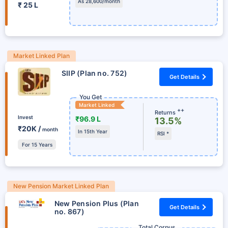
As 28,600/month
₹ 25 L
Market Linked Plan
SIIP (Plan no. 752)
Get Details
You Get
Market Linked
++
Returns
Invest
₹96.9 L
13.5%
₹20K /
month
In 15th Year
RSI *
For 15 Years
New Pension Market Linked Plan
New Pension Plus (Plan
Get Details
no. 867)
Total Corpus