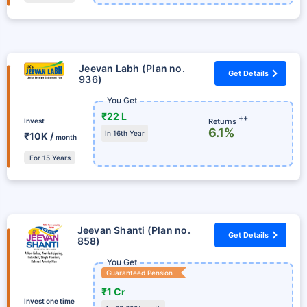
Jeevan Labh (Plan no.
Get Details
936)
You Get
₹22 L
++
Returns
Invest
6.1%
In 16th Year
₹10K /
month
For 15 Years
Jeevan Shanti (Plan no.
Get Details
858)
You Get
Guaranteed Pension
₹1 Cr
Invest one time