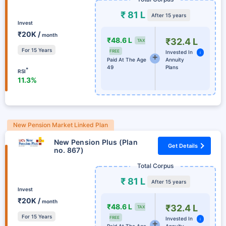
₹ 81 L
After 15 years
Invest
₹20K /
month
₹48.6 L
₹32.4 L
TAX
For 15 Years
FREE
Invested In
i
Paid At The Age
Annuity
49
Plans
*
RSI
11.3%
New Pension Market Linked Plan
New Pension Plus (Plan
Get Details
no. 867)
Total Corpus
₹ 81 L
After 15 years
Invest
₹20K /
month
₹48.6 L
₹32.4 L
TAX
For 15 Years
FREE
Invested In
i
Paid At The Age
Annuity