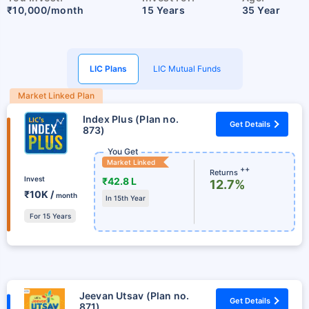
₹10,000/month
15 Years
35 Year
LIC Plans
LIC Mutual Funds
Market Linked Plan
Index Plus (Plan no.
Get Details
873)
You Get
Market Linked
++
Returns
Invest
₹42.8 L
12.7%
₹10K /
month
In 15th Year
For 15 Years
Jeevan Utsav (Plan no.
Get Details
871)