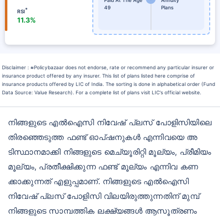
49
Plans
*
RSI
11.3%
Disclaimer :
≈
Policybazaar does not endorse, rate or recommend any particular insurer or
insurance product offered by any insurer. This list of plans listed here comprise of
insurance products offered by LIC of India. The sorting is done in alphabetical order (Fund
Data Source: Value Research). For a complete list of plans visit LIC's official website.
നിങ്ങളുടെ എൽഐസി നിവേഷ് പ്ലസ് പോളിസിയിലെ
തിരഞ്ഞെടുത്ത ഫണ്ട് ഓപ്ഷനുകൾ എന്നിവയെ അ
ടിസ്ഥാനമാക്കി നിങ്ങളുടെ മെച്യൂരിറ്റി മൂല്യം, പ്രീമിയം
മൂല്യം, പ്രതീക്ഷിക്കുന്ന ഫണ്ട് മൂല്യം എന്നിവ കണ
ക്കാക്കുന്നത് എളുപ്പമാണ്. നിങ്ങളുടെ എൽഐസി
നിവേഷ് പ്ലസ് പോളിസി വിലയിരുത്തുന്നതിന് മുമ്പ്
നിങ്ങളുടെ സാമ്പത്തിക ലക്ഷ്യങ്ങൾ ആസൂത്രണം