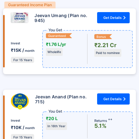
Guaranteed Income Plan
Jeevan Umang (Plan no.
Get Details
945)
You Get
Guaranteed
Bonus
Invest
₹1.76 L/yr
₹2.21 Cr
₹15K /
month
Wholelife
Paid to nominee
For 15 Years
Jeevan Anand (Plan no.
Get Details
715)
You Get
₹20 L
++
Returns
Invest
5.1%
In 16th Year
₹10K /
month
For 15 Years