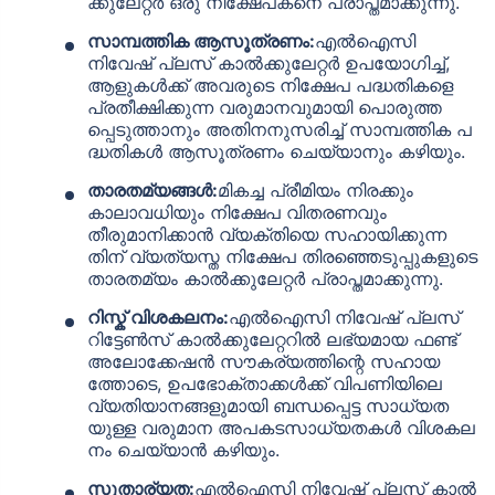
ക്കുലേറ്റർ ഒരു നിക്ഷേപകനെ പ്രാപ്തമാക്കുന്നു.
സാമ്പത്തിക ആസൂത്രണം:
എൽഐസി
നിവേഷ് പ്ലസ് കാൽക്കുലേറ്റർ ഉപയോഗിച്ച്,
ആളുകൾക്ക് അവരുടെ നിക്ഷേപ പദ്ധതികളെ
പ്രതീക്ഷിക്കുന്ന വരുമാനവുമായി പൊരുത്ത
പ്പെടുത്താനും അതിനനുസരിച്ച് സാമ്പത്തിക പ
ദ്ധതികൾ ആസൂത്രണം ചെയ്യാനും കഴിയും.
താരതമ്യങ്ങൾ:
മികച്ച പ്രീമിയം നിരക്കും
കാലാവധിയും നിക്ഷേപ വിതരണവും
തീരുമാനിക്കാൻ വ്യക്തിയെ സഹായിക്കുന്ന
തിന് വ്യത്യസ്ത നിക്ഷേപ തിരഞ്ഞെടുപ്പുകളുടെ
താരതമ്യം കാൽക്കുലേറ്റർ പ്രാപ്തമാക്കുന്നു.
റിസ്ക് വിശകലനം:
എൽഐസി നിവേഷ് പ്ലസ്
റിട്ടേൺസ് കാൽക്കുലേറ്ററിൽ ലഭ്യമായ ഫണ്ട്
അലോക്കേഷൻ സൗകര്യത്തിന്റെ സഹായ
ത്തോടെ, ഉപഭോക്താക്കൾക്ക് വിപണിയിലെ
വ്യതിയാനങ്ങളുമായി ബന്ധപ്പെട്ട സാധ്യത
യുള്ള വരുമാന അപകടസാധ്യതകൾ വിശകല
നം ചെയ്യാൻ കഴിയും.
സുതാര്യത:
എൽഐസി നിവേഷ് പ്ലസ് കാൽ