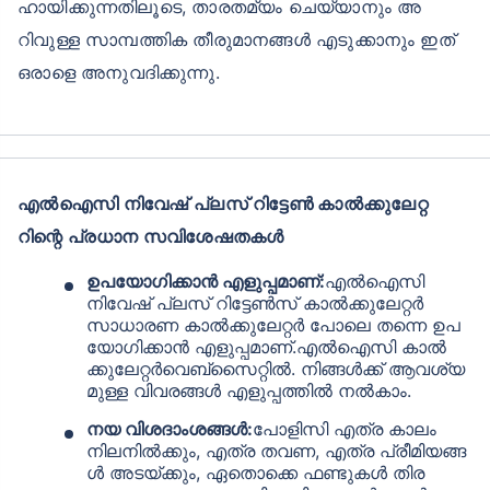
ഹായിക്കുന്നതിലൂടെ, താരതമ്യം ചെയ്യാനും അ
റിവുള്ള സാമ്പത്തിക തീരുമാനങ്ങൾ എടുക്കാനും ഇത്
ഒരാളെ അനുവദിക്കുന്നു.
എൽഐസി നിവേഷ് പ്ലസ് റിട്ടേൺ കാൽക്കുലേറ്റ
റിന്റെ പ്രധാന സവിശേഷതകൾ
ഉപയോഗിക്കാൻ എളുപ്പമാണ്:
എൽഐസി
നിങ്ങളുടെ ഭാവിയിൽ നിക്ഷേപിക്കാൻ തയ്യാറാണോ?
നിവേഷ് പ്ലസ് റിട്ടേൺസ് കാൽക്കുലേറ്റർ
ഇനിയും പോകേണ്ട!
സാധാരണ കാൽക്കുലേറ്റർ പോലെ തന്നെ ഉപ
യോഗിക്കാൻ എളുപ്പമാണ്.എൽഐസി കാൽ
ഇന്ന് തന്നെ LIC നിക്ഷേപ പദ്ധതി വാങ്ങൂ കൂടാതെ
ക്കുലേറ്റർവെബ്സൈറ്റിൽ. നിങ്ങൾക്ക് ആവശ്യ
മുള്ള വിവരങ്ങൾ എളുപ്പത്തിൽ നൽകാം.
+
15
%
വരെ വരുമാനം നേടൂ
നയ വിശദാംശങ്ങൾ:
പോളിസി എത്ര കാലം
നിലനിൽക്കും, എത്ര തവണ, എത്ര പ്രീമിയങ്ങ
ൾ അടയ്ക്കും, ഏതൊക്കെ ഫണ്ടുകൾ തിര
മാസാന്ത മോഡിൽ സിംഗിൾ