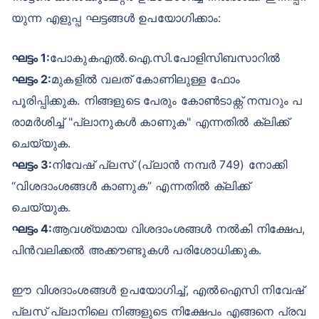
യുന്ന എളുപ്പ ഘട്ടങ്ങൾ ഉപയോഗിക്കാം:
ഘട്ടം 1:
പോകുകഎൽ.ഐ.സി.പോളിസിബസാറിൽ
ഘട്ടം 2:
മുകളിൽ വലത് കോണിലുള്ള ഫോം
പൂരിപ്പിക്കുക. നിങ്ങളുടെ പേരും കോൺടാക്റ്റ് നമ്പറും പ
രാമർശിച്ച് "പ്ലാനുകൾ കാണുക" എന്നതിൽ ക്ലിക്ക്
ചെയ്യുക.
ഘട്ടം 3:
നിവേഷ് പ്ലസ് (പ്ലാൻ നമ്പർ 749) നോക്കി
“വിശദാംശങ്ങൾ കാണുക” എന്നതിൽ ക്ലിക്ക്
ചെയ്യുക.
ഘട്ടം 4:
ആവശ്യമായ വിശദാംശങ്ങൾ നൽകി നിക്ഷേപ,
പിൻവലിക്കൽ അക്കൗണ്ടുകൾ പരിശോധിക്കുക.
ഈ വിശദാംശങ്ങൾ ഉപയോഗിച്ച്, എൽഐസി നിവേഷ്
പ്ലസ് പ്ലാനിലെ നിങ്ങളുടെ നിക്ഷേപം എങ്ങനെ പ്രവ