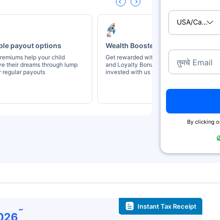
USA/Canad
ble payout options
Wealth Boosters
remiums help your child
Get rewarded with Wealth Booster
तुमचे Email
ve their dreams through lump
and Loyalty Bonus for staying
 regular payouts
invested with us
By clicking 
Instant Tax Receipt
˜
026