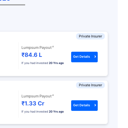
Private Insurer
#
Lumpsum Payout
₹84.6 L
Get Details
If you had invested
20 Yrs ago
Private Insurer
#
Lumpsum Payout
₹1.33 Cr
Get Details
If you had invested
20 Yrs ago