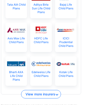
Tata AIA Child
Aditya Birla
Bajaj Life
Plans
Sun Life Child
Child Plans
Plans
Axis Max Life
HDFC Life
ICICI
Child Plans
Child Plans
Prudential
Child Plans
Bharti AXA
Edelweiss Life
Kotak Life
Life Child
Child Plans
Child Plans
Plans
View more insurers