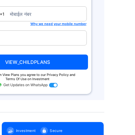
a
मोबाईल नंबर
+1
Why we need your mobile number
Zero Commission
Tax Benefits^
We charge no commission when you
You get tax benefits under Secti
buy from us. Also buy online & get
80(C) and no tax on returns und
extra
Section 10 (10D)
VIEW_CHILDPLANS
on View Plans you agree to our Privacy Policy and
Terms Of Use on Investment
Get Updates on WhatsApp
Investment
Secure