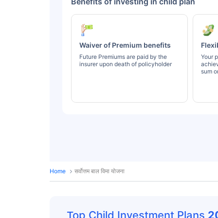
Benefits of investing in child plan
Waiver of Premium benefits
Flexi
Future Premiums are paid by the
Your p
insurer upon death of policyholder
achie
sum or
Home
सर्वोत्तम बाल विमा योजना
Top Child Investment Plans
2