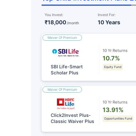
You Invest:
Invest For:
₹18,000
10 Years
/month
Waiver Of Premium
10 Yr Returns
10.7%
SBI Life-Smart
Equity Fund
Scholar Plus
Waiver Of Premium
10 Yr Returns
13.91%
Click2Invest Plus-
Opportunities Fund
Classic Waiver Plus