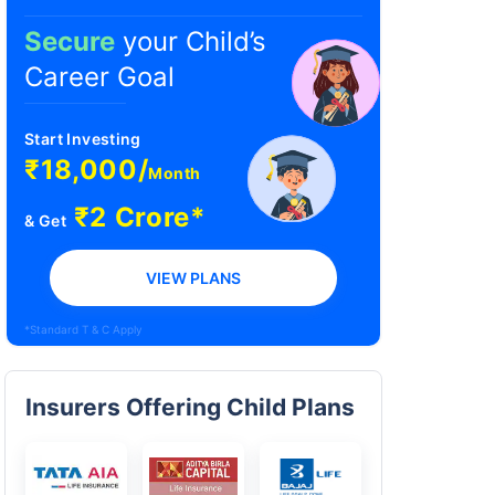
Secure
your Child’s
Career Goal
Start Investing
₹18,000/
Month
₹2 Crore*
& Get
VIEW PLANS
*Standard T & C Apply
Insurers Offering Child Plans