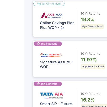
Waiver Of Premium
10 Yr Returns
19.8%
Online Savings Plan
High Growth Fund
Plus WOP - 2x
Triple Benefit
10 Yr Returns
11.97%
Signature Assure -
WOP
Opportunities Fund
Triple Benefit
10 Yr Returns
16.2%
Smart SIP - Future
Multifactor Index Fun