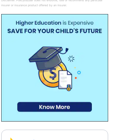
Disclaimer:
Policybazaar does not endorse, rate or recommend any particular
insurer or insurance product offered by an insurer.