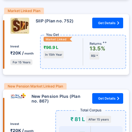
Market Linked Plan
SIIP (Plan no. 752)
Get Details
You Get
Market Linked
++
Returns
Invest
₹96.9 L
13.5%
₹20K /
month
In 15th Year
RSI *
For 15 Years
New Pension Market Linked Plan
New Pension Plus (Plan
Get Details
no. 867)
Total Corpus
₹ 81 L
After 15 years
Invest
₹20K /
month