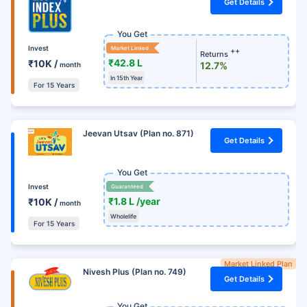
Get Details
You Get
Invest
Market Linked
++
Returns
₹42.8 L
₹10K /
12.7%
month
In 15th Year
For 15 Years
Jeevan Utsav (Plan no. 871)
Get Details
You Get
Invest
Guaranteed
₹1.8 L /year
₹10K /
month
Wholelife
For 15 Years
Market Linked Plan
Nivesh Plus (Plan no. 749)
Get Details
You Get