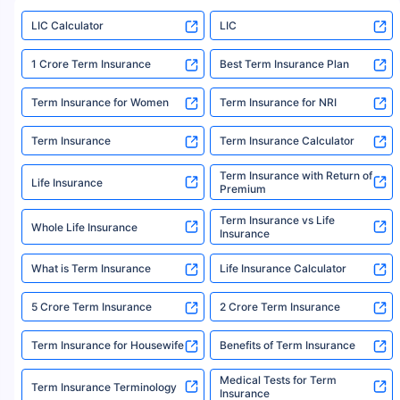
LIC Calculator
LIC
Market Linked Plan
SIIP (Plan no. 752)
Get Details
1 Crore Term Insurance
Best Term Insurance Plan
You Get
Term Insurance for Women
Term Insurance for NRI
Invest
++
Market Linked
Returns
₹96.9 L
₹20K /
13.5%
month
Term Insurance
Term Insurance Calculator
In 15th Year
RSI *
For 15 Years
Term Insurance with Return of
Life Insurance
Premium
New Pension Market Linked Plan
New Pension Plus (Plan no.
Term Insurance vs Life
Whole Life Insurance
Get Details
867)
Insurance
Total Corpus
What is Term Insurance
Life Insurance Calculator
₹ 81 L
After 15 years
Invest
5 Crore Term Insurance
2 Crore Term Insurance
₹20K /
month
₹48.6 L
₹32.4 L
TAX
For 15 Years
Term Insurance for Housewife
Benefits of Term Insurance
Invested In
i
FREE
Annuity
Paid At The Age
*
Plans
RSI
Medical Tests for Term
49
Term Insurance Terminology
11.3%
Insurance