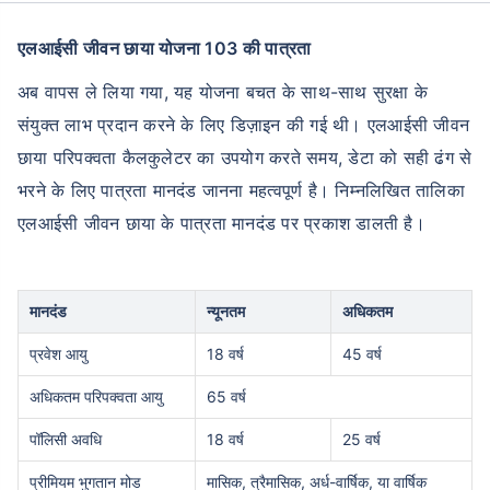
मासिक मोड में सिंगल इंस्टॉलमेंट सुविधा
एलआईसी जीवन छाया योजना 103 की पात्रता
समर्पित क्लेम सहायता
धारा 80C और 10(10)D* के तहत टैक्स बचत
अब वापस ले लिया गया, यह योजना बचत के साथ-साथ सुरक्षा के
कोई छिपे हुए शुल्क नहीं
संयुक्त लाभ प्रदान करने के लिए डिज़ाइन की गई थी। एलआईसी जीवन
छाया परिपक्वता कैलकुलेटर का उपयोग करते समय, डेटा को सही ढंग से
प्लान देखें
भरने के लिए पात्रता मानदंड जानना महत्वपूर्ण है। निम्नलिखित तालिका
एलआईसी जीवन छाया के पात्रता मानदंड पर प्रकाश डालती है।
LIC ग्रोथ फंड की शुरुआत से रिटर्न+
*₹2.5 लाख प्रति वर्ष तक के निवेश पर टैक्स लाभ
मानदंड
न्यूनतम
अधिकतम
प्रवेश आयु
18 वर्ष
45 वर्ष
अधिकतम परिपक्वता आयु
65 वर्ष
पॉलिसी अवधि
18 वर्ष
25 वर्ष
प्रीमियम भुगतान मोड
मासिक, त्रैमासिक, अर्ध-वार्षिक, या वार्षिक