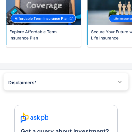
Term
Insurance Plan
Life Insurance
Disclaimers
+
*All savings are provided by the insurer as per the IRDAI
approved insurance plan. Standard T&C Apply
^Trad plans with a premium above 5 lakhs would be taxed as per
applicable tax slabs post 31st march 2023
+Returns Since Inception of LIC Growth Fund
~Source - Google Review Rating available on:-
http://bit.ly/3J20bXZ
++Returns are 10 years returns of Nifty 100 Index benchmark
Got a query about investment?