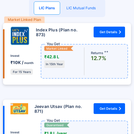
LIC Plans
LIC Mutual Funds
Market Linked Plan
Index Plus (Plan no.
Get Details
873)
You Get
Market Linked
++
Returns
Invest
₹42.8 L
12.7%
₹10K /
month
In 15th Year
For 15 Years
Jeevan Utsav (Plan no.
Get Details
871)
You Get
Guaranteed
Invest
₹1.8 L /year