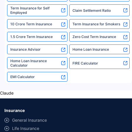
Term Insurance for Self
Claim Settlement Ratio
Employed
New Pension Market Linked Plan
New Pension Plus (Plan no.
Get Details
867)
10 Crore Term Insurance
Term Insurance for Smokers
Total Corpus
1.5 Crore Term Insurance
Zero Cost Term Insurance
₹ 81 L
After 15 years
Invest
₹20K /
Insurance Advisor
Home Loan Insurance
month
₹48.6 L
₹32.4 L
TAX
For 15 Years
Home Loan Insurance
Invested In
FIRE Calculator
i
FREE
Calculator
Annuity
Paid At The Age
*
Plans
RSI
49
11.3%
EMI Calculator
Claude
Insurance
General Insurance
Life Insurance