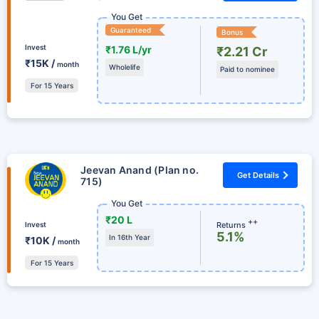
You Get
Guaranteed
Bonus
Invest
₹1.76 L/yr
₹2.21 Cr
₹15K /
month
Wholelife
Paid to nominee
For 15 Years
Jeevan Anand (Plan no.
Get Details
715)
You Get
₹20 L
++
Returns
Invest
5.1%
In 16th Year
₹10K /
month
For 15 Years