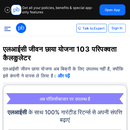
Get all your policies, benefits & special app-
Open App
✕
only features
Sign In
Talk to Expert
एलआईसी जीवन छाया योजना 103 परिपक्वता
कैलकुलेटर
एलआईसी जीवन छाया योजना अब बिक्री के लिए उपलब्ध नहीं है, क्योंकि
इसे कंपनी ने वापस ले लिया है।
और पढ़ें
अब पॉलिसीबाजार पर उपलब्ध है
एलआईसी
के साथ 100% गारंटीड रिटर्न्स से अपनी संपत्ति
बढ़ाएं