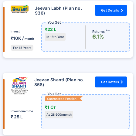
Jeevan Labh (Plan no.
Get Details
936)
You Get
₹22 L
++
Returns
Invest
6.1%
In 16th Year
₹10K /
month
For 15 Years
Jeevan Shanti (Plan no.
Get Details
858)
You Get
Guaranteed Pension
₹1 Cr
Invest one time
As 28,600/month
₹ 25 L