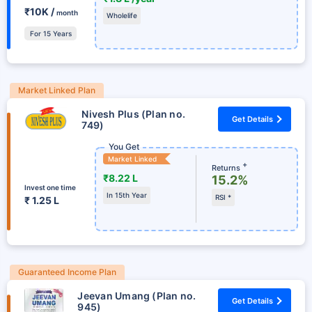
₹10K /
month
Wholelife
For 15 Years
Market Linked Plan
Nivesh Plus (Plan no.
Get Details
749)
You Get
Market Linked
+
Returns
₹8.22 L
15.2%
Invest one time
In 15th Year
RSI *
₹ 1.25 L
Guaranteed Income Plan
Jeevan Umang (Plan no.
Get Details
945)