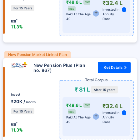
₹48.6 L
₹32.4 L
TAX
For 15 Years
FREE
Invested In
i
Paid At The Age
Annuity
49
Plans
*
RSI
11.3%
New Pension Market Linked Plan
New Pension Plus (Plan
Get Details
no. 867)
Total Corpus
₹ 81 L
After 15 years
Invest
₹20K /
month
₹48.6 L
₹32.4 L
TAX
For 15 Years
FREE
Invested In
i
Paid At The Age
Annuity
49
Plans
*
RSI
11.3%