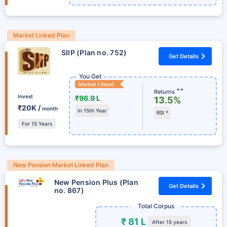
Market Linked Plan
SIIP (Plan no. 752)
Get Details
You Get
Market Linked
++
Returns
Invest
₹96.9 L
13.5%
₹20K /
month
In 15th Year
RSI *
For 15 Years
New Pension Market Linked Plan
New Pension Plus (Plan
Get Details
no. 867)
Total Corpus
₹ 81 L
After 15 years