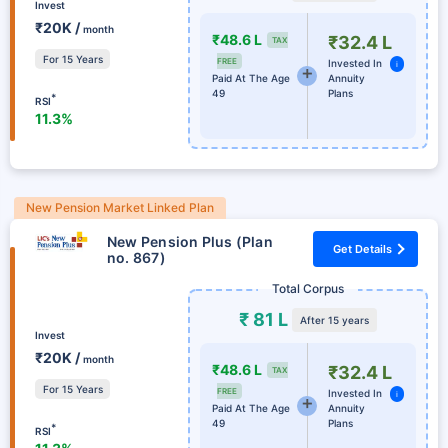
Invest
₹20K /
month
₹48.6 L
₹32.4 L
TAX
For 15 Years
FREE
Invested In
i
Paid At The Age
Annuity
49
Plans
*
RSI
11.3%
New Pension Market Linked Plan
New Pension Plus (Plan
Get Details
no. 867)
Total Corpus
₹ 81 L
After 15 years
Invest
₹20K /
month
₹48.6 L
₹32.4 L
TAX
For 15 Years
FREE
Invested In
i
Paid At The Age
Annuity
49
Plans
*
RSI