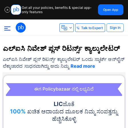
Get all your policies, benefits & special app-
Open App
✕
only features
Sign In
Talk to Expert
ಎಲ್ಐಸಿ ನಿವೇಶ್ ಪ್ಲಸ್ ರಿಟರ್ನ್ಸ್ ಕ್ಯಾಲ್ಕುಲೇಟರ್
ಎಲ್ಐಸಿ ನಿವೇಶ್ ಪ್ಲಸ್ ರಿಟರ್ನ್ಸ್ ಕ್ಯಾಲ್ಕುಲೇಟರ್ ಒಂದು ಸ್ಮಾರ್ಟ್ ಆನ್‌ಲೈನ್
ಲೆಕ್ಕಾಚಾರದ ಸಾಧನವಾಗಿದ್ದು ಅದು ನಿಮ್ಮ
Read more
ಈಗ Policybazaar ನಲ್ಲಿ ಲಭ್ಯವಿದೆ
LIC
ಜೊತೆ
100%
ಖಚಿತ ಆದಾಯದ ಮೂಲಕ ನಿಮ್ಮ ಸಂಪತ್ತನ್ನು
ಹೆಚ್ಚಿಸಿಕೊಳ್ಳಿ