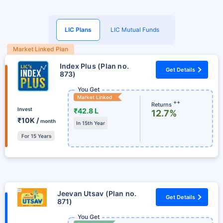
LIC Plans
LIC Mutual Funds
Market Linked Plan
Index Plus (Plan no.
Get Details
873)
You Get
Market Linked
++
Returns
Invest
₹42.8 L
12.7%
₹10K /
month
In 15th Year
For 15 Years
Jeevan Utsav (Plan no.
Get Details
871)
You Get