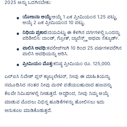
2025 ಅನ್ನು ಒದಗಿಸಬೇಕು:
ಸೌಲಭ್ಯ
ಸಮರ್ಪಿತ ಕ್ಲೇಮ್ ಸಹಾಯ
ಯೋಜನಾ ಆಯ್ಕೆ:
ಆಯ್ಕೆ 1 ಏಕ ಪ್ರೀಮಿಯಂನ 1.25 ಪಟ್ಟು,
80C ಮತ್ತು 10(10)D* ಅಡಿಯಲ್ಲಿ ತೆರಿಗೆ
ಆಯ್ಕೆ 2 ಏಕ ಪ್ರೀಮಿಯಂನ 10 ಪಟ್ಟು.
ಉಳಿತಾಯ
ನಿಧಿಯ ಪ್ರಕಾರ:
ದಯವಿಟ್ಟು ಈ ಕೆಳಗಿನ ವರ್ಗಗಳಲ್ಲಿ ಒಂದನ್ನು
ಯಾವುದೇ ಗುಪ್ತ ಶುಲ್ಕಗಳಿಲ್ಲ
ಪರಿಶೀಲಿಸಿ: ಬಾಂಡ್, ಗ್ರೋತ್, ಬ್ಯಾಲೆನ್ಸ್ಡ್ ಅಥವಾ ಸೆಕ್ಯೂರ್ಡ್.
ಪಾಲಿಸಿ ಅವಧಿ:
ಕವರೇಜ್‌ಗಾಗಿ 10 ರಿಂದ 25 ವರ್ಷಗಳವರೆಗಿನ
ಯೋಜನೆಗಳನ್ನು ನೋಡಿ
ಪಾಲಿಸಿ ಅವಧಿಯನ್ನು ಆರಿಸಿ.
ಪ್ರೀಮಿಯಂ ಮೊತ್ತ:
ಕನಿಷ್ಠ ಪ್ರೀಮಿಯಂ ರೂ. 125,000.
LIC ಗ್ರೋತ್ ಫಂಡ್ ಆರಂಭದಿಂದಲೂ ಲಾಭಾಂಶಗಳು+
ವರ್ಷಕ್ಕೆ ₹2.5 ಲಕ್ಷದವರೆಗೆ ಹೂಡಿಕೆಗಳಿಗೆ ತೆರಿಗೆ ಸೌಲಭ್ಯಗಳು
ಎಲ್ಐಸಿ ನಿವೇಶ್ ಪ್ಲಸ್ ಕ್ಯಾಲ್ಕುಲೇಟರ್, ನೀವು ಈ ಮಾಹಿತಿಯನ್ನು
ನಮೂದಿಸಿದ ನಂತರ ನೀವು ಮರಳಿ ಪಡೆಯಬಹುದಾದ ಹಣವನ್ನು
ಕೆಲವೇ ನಿಮಿಷಗಳಲ್ಲಿ ನೀಡುತ್ತದೆ. ಆದ್ದರಿಂದ, ನೀವು ನಿಮ್ಮ ಆಯ್ಕೆ
ಮಾಡುವ ಮೊದಲು ವಿಭಿನ್ನ ಹೂಡಿಕೆಗಳನ್ನು ಹೋಲಿಸಲು ಇದು
ಅನುಕೂಲ ಮಾಡಿಕೊಡುತ್ತದೆ.