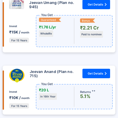
Jeevan Umang (Plan no.
Get Details
945)
You Get
Guaranteed
Bonus
Invest
₹1.76 L/yr
₹2.21 Cr
₹15K /
month
Wholelife
Paid to nominee
For 15 Years
Jeevan Anand (Plan no.
Get Details
715)
You Get
₹20 L
++
Returns
Invest
5.1%
In 16th Year
₹10K /
month
For 15 Years