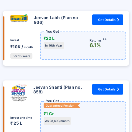
Jeevan Labh (Plan no.
Get Details
936)
You Get
₹22 L
++
Returns
Invest
6.1%
In 16th Year
₹10K /
month
For 15 Years
Jeevan Shanti (Plan no.
Get Details
858)
You Get
Guaranteed Pension
₹1 Cr
Invest one time
As 28,600/month
₹ 25 L