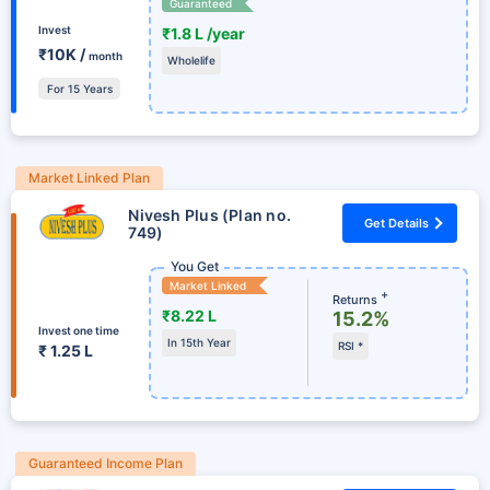
Guaranteed
Invest
₹1.8 L /year
₹10K /
month
Wholelife
For 15 Years
Market Linked Plan
Nivesh Plus (Plan no.
Get Details
749)
You Get
Market Linked
+
Returns
₹8.22 L
15.2%
Invest one time
In 15th Year
RSI *
₹ 1.25 L
Guaranteed Income Plan