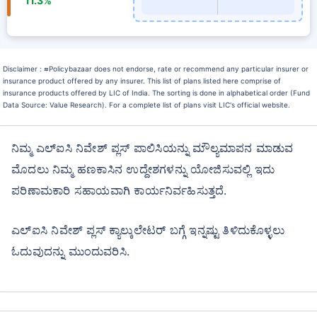
11.3%
Disclaimer :
≈
Policybazaar does not endorse, rate or recommend any particular insurer or
insurance product offered by any insurer. This list of plans listed here comprise of
insurance products offered by LIC of India. The sorting is done in alphabetical order (Fund
Data Source: Value Research). For a complete list of plans visit LIC's official website.
ನಿಮ್ಮ ಎಲ್ಐಸಿ ನಿವೇಶ್ ಪ್ಲಸ್ ಪಾಲಿಸಿಯನ್ನು ಮೌಲ್ಯಮಾಪನ ಮಾಡುವ
ಮೊದಲು ನಿಮ್ಮ ಹಣಕಾಸಿನ ಉದ್ದೇಶಗಳನ್ನು ಯೋಜಿಸುವಲ್ಲಿ ಇದು
ಪರಿಣಾಮಕಾರಿ ಸಹಾಯವಾಗಿ ಕಾರ್ಯನಿರ್ವಹಿಸುತ್ತದೆ.
ಎಲ್ಐಸಿ ನಿವೇಶ್ ಪ್ಲಸ್ ಕ್ಯಾಲ್ಕುಲೇಟರ್ ಬಗ್ಗೆ ಇನ್ನಷ್ಟು ತಿಳಿದುಕೊಳ್ಳಲು
ಓದುವುದನ್ನು ಮುಂದುವರಿಸಿ.