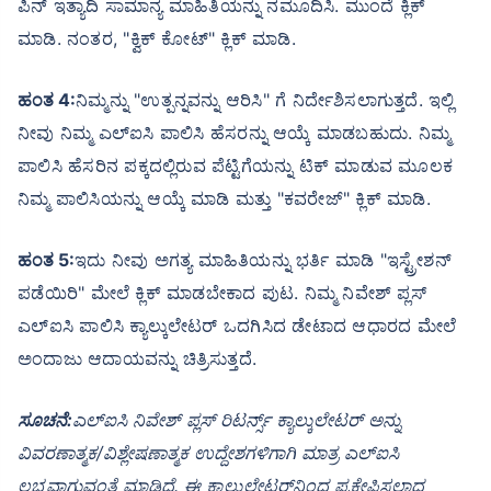
ಪಿನ್ ಇತ್ಯಾದಿ ಸಾಮಾನ್ಯ ಮಾಹಿತಿಯನ್ನು ನಮೂದಿಸಿ. ಮುಂದೆ ಕ್ಲಿಕ್
ಮಾಡಿ. ನಂತರ, "ಕ್ವಿಕ್ ಕೋಟ್" ಕ್ಲಿಕ್ ಮಾಡಿ.
ಹಂತ 4:
ನಿಮ್ಮನ್ನು "ಉತ್ಪನ್ನವನ್ನು ಆರಿಸಿ" ಗೆ ನಿರ್ದೇಶಿಸಲಾಗುತ್ತದೆ. ಇಲ್ಲಿ
ನೀವು ನಿಮ್ಮ ಎಲ್ಐಸಿ ಪಾಲಿಸಿ ಹೆಸರನ್ನು ಆಯ್ಕೆ ಮಾಡಬಹುದು. ನಿಮ್ಮ
ಪಾಲಿಸಿ ಹೆಸರಿನ ಪಕ್ಕದಲ್ಲಿರುವ ಪೆಟ್ಟಿಗೆಯನ್ನು ಟಿಕ್ ಮಾಡುವ ಮೂಲಕ
ನಿಮ್ಮ ಪಾಲಿಸಿಯನ್ನು ಆಯ್ಕೆ ಮಾಡಿ ಮತ್ತು "ಕವರೇಜ್" ಕ್ಲಿಕ್ ಮಾಡಿ.
ಹಂತ 5:
ಇದು ನೀವು ಅಗತ್ಯ ಮಾಹಿತಿಯನ್ನು ಭರ್ತಿ ಮಾಡಿ "ಇಸ್ಟ್ರೇಶನ್
ಪಡೆಯಿರಿ" ಮೇಲೆ ಕ್ಲಿಕ್ ಮಾಡಬೇಕಾದ ಪುಟ. ನಿಮ್ಮ ನಿವೇಶ್ ಪ್ಲಸ್
ಎಲ್ಐಸಿ ಪಾಲಿಸಿ ಕ್ಯಾಲ್ಕುಲೇಟರ್ ಒದಗಿಸಿದ ಡೇಟಾದ ಆಧಾರದ ಮೇಲೆ
ಅಂದಾಜು ಆದಾಯವನ್ನು ಚಿತ್ರಿಸುತ್ತದೆ.
ಸೂಚನೆ:
ಎಲ್‌ಐಸಿ ನಿವೇಶ್ ಪ್ಲಸ್ ರಿಟರ್ನ್ಸ್ ಕ್ಯಾಲ್ಕುಲೇಟರ್ ಅನ್ನು
ವಿವರಣಾತ್ಮಕ/ವಿಶ್ಲೇಷಣಾತ್ಮಕ ಉದ್ದೇಶಗಳಿಗಾಗಿ ಮಾತ್ರ ಎಲ್‌ಐಸಿ
ಲಭ್ಯವಾಗುವಂತೆ ಮಾಡಿದೆ. ಈ ಕ್ಯಾಲ್ಕುಲೇಟರ್‌ನಿಂದ ಪ್ರಕ್ಷೇಪಿಸಲಾದ