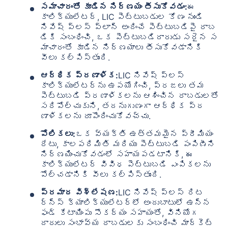
సమాచారంతో కూడిన నిర్ణయం తీసుకోవడం:
ఈ
కాలిక్యులేటర్, LIC పెట్టుబడుల కోణం నుండి
నివేష్ ప్లస్ ప్లాన్ అందించే పెట్టుబడిపై రాబ
డికి సంబంధించి, ఒక పెట్టుబడిదారుడు సరైన స
మాచారంతో కూడిన నిర్ణయాలు తీసుకోవడానికి
వీలు కల్పిస్తుంది.
ఆర్థిక ప్రణాళిక:
LIC నివేష్ ప్లస్
కాలిక్యులేటర్‌ను ఉపయోగించి, ప్రజలు తమ
పెట్టుబడి ప్రణాళికలను ఆశించిన రాబడులతో
సరిపోల్చుకుని, తదనుగుణంగా ఆర్థిక ప్ర
ణాళికలను రూపొందించుకోవచ్చు.
పోలికలు:
ఒక వ్యక్తి ఉత్తమమైన ప్రీమియం
రేటు, కాలపరిమితి మరియు పెట్టుబడి పంపిణీని
నిర్ణయించుకోవడంలో సహాయపడటానికి, ఈ
కాలిక్యులేటర్ వివిధ పెట్టుబడి ఎంపికలను
పోల్చడానికి వీలు కల్పిస్తుంది.
ప్రమాద విశ్లేషణ:
LIC నివేష్ ప్లస్ రిట
ర్న్స్ క్యాలిక్యులేటర్‌లో అందుబాటులో ఉన్న
ఫండ్ కేటాయింపు సౌకర్యం సహాయంతో, వినియోగ
దారులు సంభావ్య రాబడులకు సంబంధించి మార్కెట్