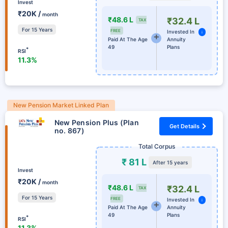
Invest
₹20K /
month
₹48.6 L
₹32.4 L
TAX
For 15 Years
FREE
Invested In
i
Paid At The Age
Annuity
49
Plans
*
RSI
11.3%
New Pension Market Linked Plan
New Pension Plus (Plan
Get Details
no. 867)
Total Corpus
₹ 81 L
After 15 years
Invest
₹20K /
month
₹48.6 L
₹32.4 L
TAX
For 15 Years
FREE
Invested In
i
Paid At The Age
Annuity
49
Plans
*
RSI
11.3%