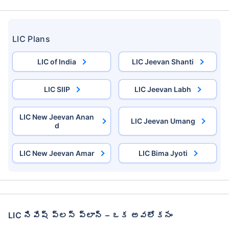
LIC Plans
LIC of India
LIC Jeevan Shanti
LIC SIIP
LIC Jeevan Labh
LIC New Jeevan Anan
LIC Jeevan Umang
d
LIC New Jeevan Amar
LIC Bima Jyoti
LIC నివేష్ ప్లస్ ప్లాన్ – ఒక అవలోకనం