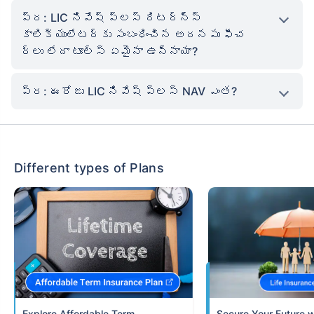
ప్ర: LIC నివేష్ ప్లస్ రిటర్న్స్
కాలిక్యులేటర్‌కు సంబంధించిన అదనపు ఫీచ
ర్లు లేదా టూల్స్ ఏమైనా ఉన్నాయా?
ప్ర: ఈరోజు LIC నివేష్ ప్లస్ NAV ఎంత?
Different types of Plans
Term