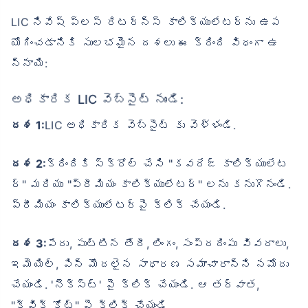
LIC నివేష్ ప్లస్ రిటర్న్స్ కాలిక్యులేటర్‌ను ఉప
యోగించడానికి సులభమైన దశలు ఈ క్రింది విధంగా ఉ
న్నాయి:
అధికారిక LIC వెబ్‌సైట్ నుండి:
దశ 1:
LIC అధికారిక వెబ్సైట్ కు వెళ్ళండి.
దశ 2:
క్రిందికి స్క్రోల్ చేసి "కవరేజ్ కాలిక్యులేట
ర్" మరియు "ప్రీమియం కాలిక్యులేటర్" లను కనుగొనండి.
ప్రీమియం కాలిక్యులేటర్‌పై క్లిక్ చేయండి.
దశ 3:
పేరు, పుట్టిన తేదీ, లింగం, సంప్రదింపు వివరాలు,
ఇమెయిల్, పిన్ మొదలైన సాధారణ సమాచారాన్ని నమోదు
చేయండి. 'నెక్స్ట్' పై క్లిక్ చేయండి. ఆ తర్వాత,
"క్విక్ కోట్" పై క్లిక్ చేయండి.