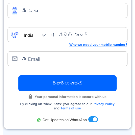
మీ పేరు
మొబైల్ నంబర్
+1
Why we need your mobile number?
మీ Email
ప్లాన్లు చూడండి
Your personal information is secure with us
By clicking on ''View Plans'' you, agreed to our
Privacy Policy
and
Terms of use
Get Updates on WhatsApp