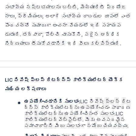
సంభావ్య నష్టభయాలను బట్టి, మెచ్యూరిటీ ప్రయోజ
నాలు, ప్రీమియంలు, అలాగే సంభావ్య రాబడుల రూపంలో ఎంత
పొందవచ్చో సుమారుగా అంచనా వేయడంలో ఇది సహాయప
డుతుంది. తద్వారా, పోల్చి చూసుకొని, సరైన ఆర్థిక
నిర్ణయాలు తీసుకోవడానికి ఇది వీలు కల్పిస్తుంది.
LIC నివేష్ ప్లస్ రిటర్న్స్ కాలిక్యులేటర్ యొక్క
ముఖ్య లక్షణాలు
ఉపయోగించడానికి సులభం:
LIC నివేష్ ప్లస్ రిట
ర్న్స్ కాలిక్యులేటర్‌ను ఉపయోగించడం సాధారణ
కాలిక్యులేటర్‌ను ఉపయోగించినంత సులభం.LIC
కాలిక్యులేటర్వెబ్‌సైట్‌లో. మీకు అవసరమైన
సమాచారాన్ని మీరు సులభంగా నమోదు చేయవచ్చు.