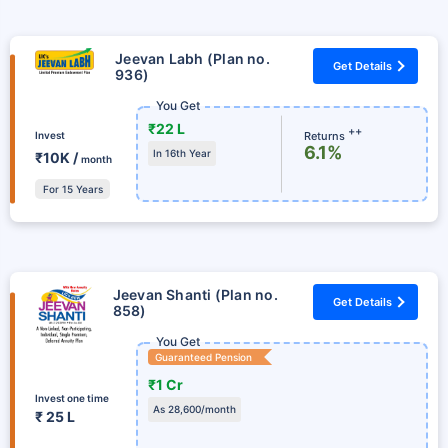
Jeevan Labh (Plan no.
Get Details
936)
You Get
₹22 L
++
Returns
Invest
6.1%
In 16th Year
₹10K /
month
For 15 Years
Jeevan Shanti (Plan no.
Get Details
858)
You Get
Guaranteed Pension
₹1 Cr
Invest one time
As 28,600/month
₹ 25 L