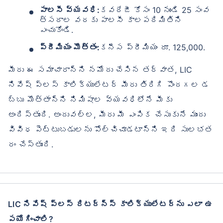
పాలసీ వ్యవధి:
కవరేజీ కోసం 10 నుండి 25 సంవ
త్సరాల వరకు పాలసీ కాలపరిమితిని
ఎంచుకోండి.
ప్రీమియం మొత్తం:
కనీస ప్రీమియం రూ. 125,000.
మీరు ఈ సమాచారాన్ని నమోదు చేసిన తర్వాత, LIC
నివేష్ ప్లస్ కాలిక్యులేటర్ మీరు తిరిగి పొందగల డ
బ్బు మొత్తాన్ని నిమిషాల వ్యవధిలోనే మీకు
అందిస్తుంది. అందువల్ల, మీరు మీ ఎంపిక చేసుకునే ముందు
వివిధ పెట్టుబడులను పోల్చిచూడటాన్ని ఇది సులభత
రం చేస్తుంది.
LIC నివేష్ ప్లస్ రిటర్న్స్ కాలిక్యులేటర్‌ను ఎలా ఉ
పయోగించాలి?