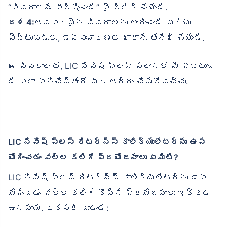
“వివరాలను వీక్షించండి” పై క్లిక్ చేయండి.
దశ 4:
అవసరమైన వివరాలను అందించండి మరియు
పెట్టుబడులు, ఉపసంహరణల ఖాతాను తనిఖీ చేయండి.
ఈ వివరాలతో, LIC నివేష్ ప్లస్ ప్లాన్‌లో మీ పెట్టుబ
డి ఎలా పనిచేస్తుందో మీరు అర్థం చేసుకోవచ్చు.
LIC నివేష్ ప్లస్ రిటర్న్స్ కాలిక్యులేటర్‌ను ఉప
యోగించడం వల్ల కలిగే ప్రయోజనాలు ఏమిటి?
LIC నివేష్ ప్లస్ రిటర్న్స్ కాలిక్యులేటర్‌ను ఉప
యోగించడం వల్ల కలిగే కొన్ని ప్రయోజనాలు ఇక్కడ
ఉన్నాయి. ఒకసారి చూడండి: