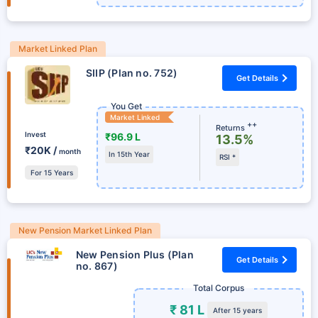
Market Linked Plan
SIIP (Plan no. 752)
Get Details
You Get
Market Linked
++
Returns
Invest
₹96.9 L
13.5%
₹20K /
month
In 15th Year
RSI *
For 15 Years
New Pension Market Linked Plan
New Pension Plus (Plan
Get Details
no. 867)
Total Corpus
₹ 81 L
After 15 years