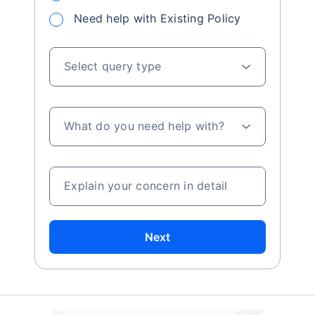
product offered by any insurer. For complete list of insurers in
Need help with Existing Policy
India refer to the IRDAI website www.irdai.gov.in
Select query type
What do you need help with?
Explain your concern in detail
Next