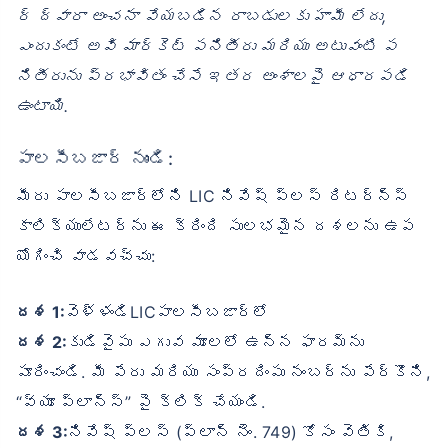
ర్ ద్వారా అంచనా వేయబడిన రాబడులకు హామీ లేదు,
ఎందుకంటే అవి మార్కెట్ పనితీరు మరియు అటువంటి ప
నితీరును ప్రభావితం చేసే ఇతర అంశాలపై ఆధారపడి
ఉంటాయి.
పాలసీబజార్ నుండి:
మీరు పాలసీబజార్‌లోని LIC నివేష్ ప్లస్ రిటర్న్స్
కాలిక్యులేటర్‌ను ఈ క్రింది సులభమైన దశలను ఉప
యోగించి వాడవచ్చు:
దశ 1:
వెళ్ళండిLICపాలసీబజార్‌లో
దశ 2:
కుడివైపు ఎగువ మూలలో ఉన్న ఫారమ్‌ను
పూరించండి. మీ పేరు మరియు సంప్రదింపు నంబర్‌ను పేర్కొని,
“వ్యూ ప్లాన్స్” పై క్లిక్ చేయండి.
దశ 3:
నివేష్ ప్లస్ (ప్లాన్ నెం. 749) కోసం వెతికి,