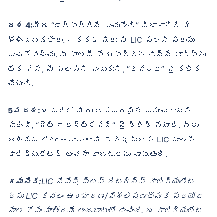
దశ 4:
మీరు “ఉత్పత్తిని ఎంచుకోండి” విభాగానికి మ
ళ్ళించబడతారు. ఇక్కడ మీరు మీ LIC పాలసీ పేరును
ఎంచుకోవచ్చు. మీ పాలసీ పేరు పక్కన ఉన్న బాక్స్‌ను
టిక్ చేసి, మీ పాలసీని ఎంచుకుని, “కవరేజ్” పై క్లిక్
చేయండి.
5వ దశ:
ఈ పేజీలో మీరు అవసరమైన సమాచారాన్ని
పూరించి, “గెట్ ఇలస్ట్రేషన్” పై క్లిక్ చేయాలి. మీరు
అందించిన డేటా ఆధారంగా మీ నివేష్ ప్లస్ LIC పాలసీ
కాలిక్యులేటర్ అంచనా రాబడులను చూపుతుంది.
గమనిక:
LIC నివేష్ ప్లస్ రిటర్న్స్ కాలిక్యులేట
ర్‌ను LIC కేవలం ఉదాహరణ/విశ్లేషణాత్మక ప్రయోజ
నాల కోసం మాత్రమే అందుబాటులో ఉంచింది. ఈ కాలిక్యులేట