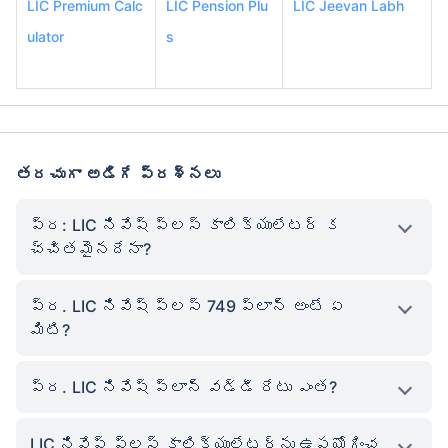
LIC Premium Calc
LIC Pension Plu
LIC Jeevan Labh
ulator
s
తరచుగా అడిగే ప్రశ్నలు
ప్ర: LIC నివేష్ ప్లస్ కాలిక్యులేటర్ క
చ్చితమైనదేనా?
ప్ర. LIC నివేష్ ప్లస్ 749 ప్లాన్ అంటే ఏ
మిటి?
ప్ర. LIC నివేష్ ప్లాన్ వడ్డీ రేటు ఎంత?
LIC నివేష్ ప్లస్ కాలిక్యులేటర్‌ను ఉపయోగించ