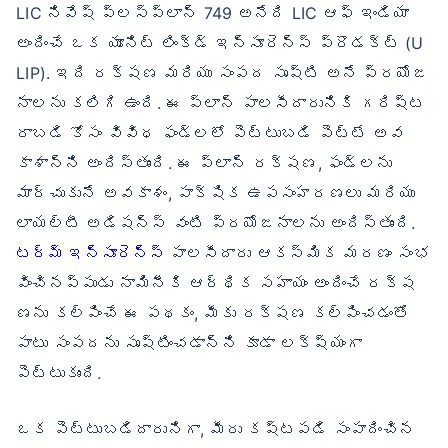
LIC నివేష్ ప్లస్ప్లాన్ 749 అనేది LIC ఆఫ్ ఇండియా
అందించే ఒక యూనిట్ లింక్డ్ ఇన్సూరెన్స్ ప్రొడక్ట్ (U
LIP). ఇది రక్షణ మరియు సంపద సృష్టి అనే ప్రయోజ
నాలను కలిగి ఉంది. ఈ ప్లాన్ పాలసీదారునికి గరిష్ట
రాబడి కోసం వివిధ ఫండ్లలో పెట్టుబడి పెట్టే అవ
కాశాన్ని అందిస్తుంది. ఈ ప్లాన్ రక్షణ, ఫండ్లను
మార్చుకునే అవకాశం, పాక్షిక ఉపసంహరణలు మరియు
లాయల్టీ అడిషన్స్ వంటి ప్రయోజనాలను అందిస్తుంది.
టర్మ్ ఇన్సూరెన్స్
పాలసీదారు ఆకస్మిక మరణం సంభ
వించినప్పుడు నామినీకి ఆర్థిక సహాయం అందించే రక్ష
ణను కల్పించే ఈ పథకం, మీకు రక్షణ కల్పించడంతో
పాటు సంపదను సృష్టించడాన్ని కూడా లక్ష్యంగా
పెట్టుకుంది.
ఒక పెట్టుబడిదారునిగా, మీరు కష్టపడి సంపాదించిన