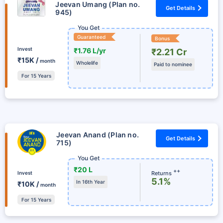
Jeevan Umang (Plan no.
Get Details
945)
You Get
Guaranteed
Bonus
Invest
₹1.76 L/yr
₹2.21 Cr
₹15K /
month
Wholelife
Paid to nominee
For 15 Years
Jeevan Anand (Plan no.
Get Details
715)
You Get
₹20 L
++
Returns
Invest
5.1%
In 16th Year
₹10K /
month
For 15 Years