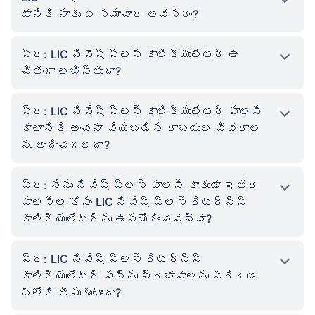
డానికి నాకు ఏ సమాచారం అవసరం?
ప్ర: LIC నివేష్ ప్లస్ కాలిక్యులేటర్ ఉ
చితంగా లభిస్తుందా?
ప్ర: LIC నివేష్ ప్లస్ కాలిక్యులేటర్ పాలసీ
కాలానికి అంచనా వేయబడిన రాబడుల వివరాల
ను అందించగలదా?
ప్ర: నేను నివేష్ ప్లస్ పాలసీ కాకుండా ఇతర
పాలసీల కోసం LIC నివేష్ ప్లస్ రిటర్న్స్
కాలిక్యులేటర్‌ను ఉపయోగించవచ్చా?
ప్ర: LIC నివేష్ ప్లస్ రిటర్న్స్
కాలిక్యులేటర్ పన్ను ప్రభావాలను పరిగణ
నలోకి తీసుకుంటుందా?