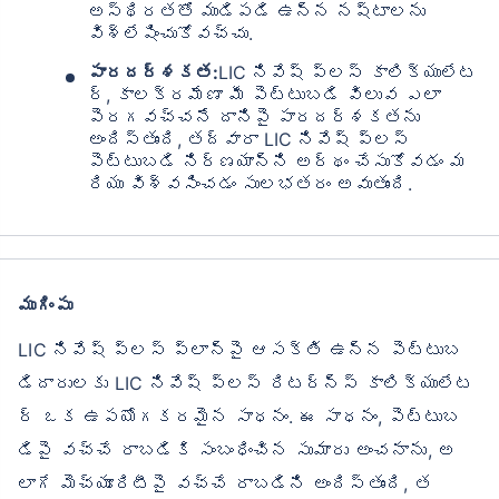
అస్థిరతతో ముడిపడి ఉన్న నష్టాలను
విశ్లేషించుకోవచ్చు.
పారదర్శకత:
LIC నివేష్ ప్లస్ కాలిక్యులేట
ర్, కాలక్రమేణా మీ పెట్టుబడి విలువ ఎలా
పెరగవచ్చనే దానిపై పారదర్శకతను
అందిస్తుంది, తద్వారా LIC నివేష్ ప్లస్
పెట్టుబడి నిర్ణయాన్ని అర్థం చేసుకోవడం మ
రియు విశ్వసించడం సులభతరం అవుతుంది.
ముగింపు
LIC నివేష్ ప్లస్ ప్లాన్‌పై ఆసక్తి ఉన్న పెట్టుబ
డిదారులకు LIC నివేష్ ప్లస్ రిటర్న్స్ కాలిక్యులేట
ర్ ఒక ఉపయోగకరమైన సాధనం. ఈ సాధనం, పెట్టుబ
డిపై వచ్చే రాబడికి సంబంధించిన సుమారు అంచనాను, అ
లాగే మెచ్యూరిటీపై వచ్చే రాబడిని అందిస్తుంది, త