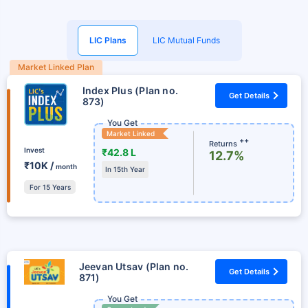
LIC Plans
LIC Mutual Funds
Market Linked Plan
Index Plus (Plan no.
Get Details
873)
You Get
Market Linked
++
Returns
Invest
₹42.8 L
12.7%
₹10K /
month
In 15th Year
For 15 Years
Jeevan Utsav (Plan no.
Get Details
871)
You Get