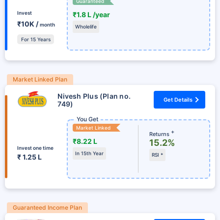
Guaranteed
Invest
₹1.8 L /year
₹10K /
month
Wholelife
For 15 Years
Market Linked Plan
Nivesh Plus (Plan no.
Get Details
749)
You Get
Market Linked
+
Returns
₹8.22 L
15.2%
Invest one time
In 15th Year
RSI *
₹ 1.25 L
Guaranteed Income Plan