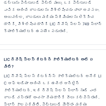
డబ్బును పెట్టుబడి పెట్టే ముందు, ఒక పెట్టుబడి
ఎంపిక అందించే రాబడులను విశ్లేషించడం చాలా అవసరం.
అందువల్ల, రాబడులు మరియు ప్రీమియంలను లెక్కించ
డానికి, విశ్లేషించడానికి LIC నివేష్ ప్లస్ 749 ప్లాన్
క్యాలిక్యులేటర్ ఉపయోగపడుతుంది.
LIC నివేష్ ప్లస్ రిటర్న్ కాలిక్యులేటర్ అంటే ఏ
మిటి?
LIC నివేష్ ప్లస్ రిటర్న్స్ కాలిక్యులేటర్ అనేది LI
C ఆఫ్ ఇండియా అందించే ఒక ఉచిత ఆన్‌లైన్
కాలిక్యులేటర్. ఇది నివేష్ ప్లస్ ప్లాన్ నుండి ఎంత
రాబడి వస్తుందో అంచనా వేయడానికి వీలు కల్పిస్తుంది.
ప్లాన్ కాలపరిమితి, పెట్టుబడి మొత్తం మరియు