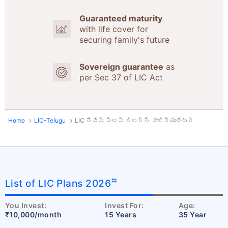
Guaranteed maturity
with life cover for
securing family's future
Sovereign guarantee
as
per Sec 37 of LIC Act
Home
LIC-Telugu
LIC నివేష్ ప్లస్ రిటర్న్ కాలిక్యులేటర్
≈
List of LIC Plans 2026
You Invest:
Invest For:
Age:
₹10,000/month
15 Years
35 Year