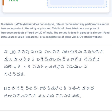
Disclaimer :
≈
Policybazaar does not endorse, rate or recommend any particular insurer or
insurance product offered by any insurer. This list of plans listed here comprise of
insurance products offered by LIC of India. The sorting is done in alphabetical order (Fund
Data Source: Value Research). For a complete list of plans visit LIC's official website.
మీ LIC నివేష్ ప్లస్ పాలసీని మూల్యాంకనం చేయడానికి
ముందు మీ ఆర్థిక లక్ష్యాలను ప్రణాళిక చేసుకోవ
డంలో ఇది ఒక సమర్థవంతమైన సహాయంగా ప
నిచేస్తుంది.
LIC నివేష్ ప్లస్ కాలిక్యులేటర్ గురించి మరింత
తెలుసుకోవడానికి చదవడం కొనసాగించండి.