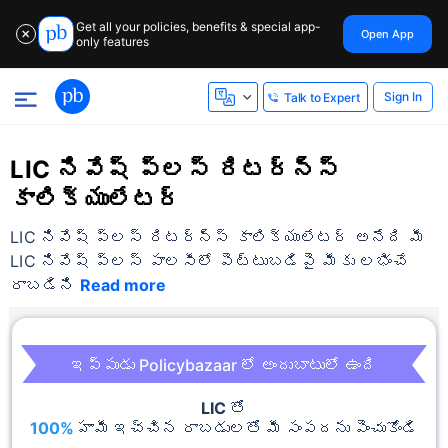
Get all your policies, benefits & special app-
Open App
✕
only features
Sign In
Talk to Expert
LIC నివేష్ ప్లస్ రిటర్న్స్
కాలిక్యులేటర్
LIC నివేష్ ప్లస్ రిటర్న్స్ కాలిక్యులేటర్ అనేది మీ
LIC నివేష్ ప్లస్ పాలసీలో పెట్టుబడిపై మీకు లభించే
రాబడిని
Read more
ఇప్పుడు Policybazaar లో అందుబాటులో ఉంది
LIC
తో
100%
హామీ ఇచ్చిన రాబడులతో మీ సంపదను పెంచుకోండి