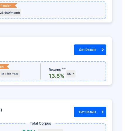
 Pension
 28,600/month
Get Details
ked
++
Returns
In 15th Year
RSI *
13.5%
7)
Get Details
Total Corpus