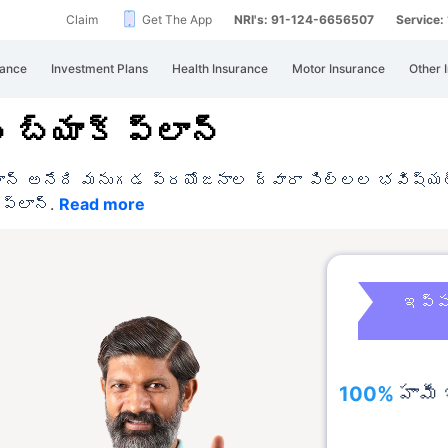
Claim
Get The App
NRI's: 91-124-6656507
Service
rance
Investment Plans
Health Insurance
Motor Insurance
Other 
బ్యాక్ ప్లాన్
 ప్లాన్ అనేది మనుగడ ప్రయోజనాల ద్వారా పిల్లల భవిష
 ప్లాన్.
Read more
ఇప్పు
100%
హామీ