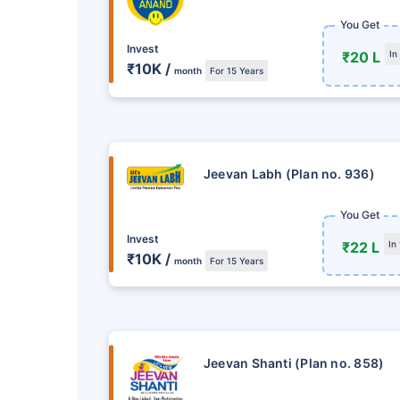
15
%
వరకు రాబడులు
You Get
నెలవారీ మోడ్‌లో సింగిల్
Invest
₹20 L
In
₹10K /
ఇన్‌స్టాల్మెంట్ సౌకర్య
month
For 15 Years
80C & 10(10)D* కింద ప
ప్లాన్లు చూడం
Jeevan Labh (Plan no. 936)
You Get
Invest
₹22 L
In
₹10K /
month
For 15 Years
Jeevan Shanti (Plan no. 858)