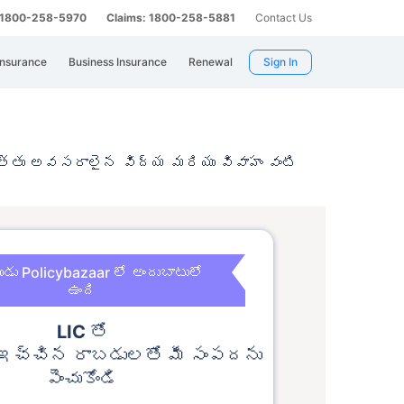
: 1800-258-5970
Claims: 1800-258-5881
Contact Us
Insurance
Business Insurance
Renewal
Sign In
్యత్తు అవసరాలైన విద్య మరియు
వివాహం వంటి
డు Policybazaar లో అందుబాటులో
ఉంది
LIC
తో
 ఇచ్చిన రాబడులతో మీ సంపదను
పెంచుకోండి