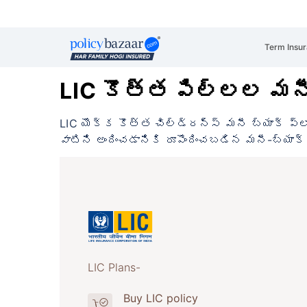
Term Insu
LIC కొత్త పిల్లల మనీ 
LIC యొక్క కొత్త చిల్డ్రన్స్ మనీ బ్యాక్
వాటిని అందించడానికి రూపొందించబడిన మనీ-బ్యాక్
LIC Plans-
Buy LIC policy