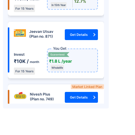
12.7%
In 15th Year
For 15 Years
Jeevan Utsav
Get Details
(Plan no. 871)
You Get
Invest
Guaranteed
₹10K /
₹1.8 L /year
month
Wholelife
For 15 Years
Market Linked Plan
Nivesh Plus
Get Details
(Plan no. 749)
You Get
+
Market Linked
Returns
Invest one time
₹8.22 L
15.2%
₹ 1.25 L
In 15th Year
RSI *