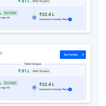
₹ 81 L
After 15 years
L
TAX FREE
₹32.4 L
e Age 49
i
Invested In Annuity Plans
7)
Get Details
Total Corpus
₹ 81 L
After 15 years
L
TAX FREE
₹32.4 L
e Age 49
i
Invested In Annuity Plans