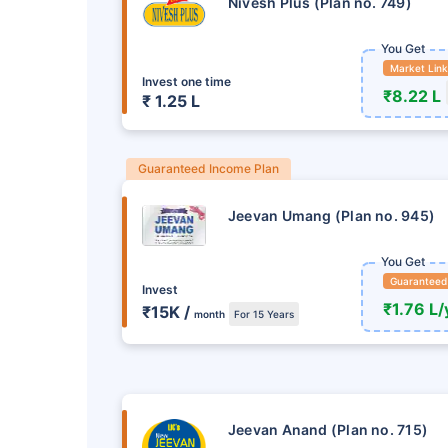
Nivesh Plus (Plan no. 749)
You Get
Market Lin
Invest one time
₹8.22 L
₹ 1.25 L
Guaranteed Income Plan
Jeevan Umang (Plan no. 945)
You Get
Guaranteed
Invest
₹1.76 L/
₹15K /
మీ భవిష్యత్తులో పెట
month
For 15 Years
ఇంకా వెళ్ల
ఈరోజే LIC పెట్టుబడి 
Jeevan Anand (Plan no. 715)
+