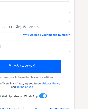
మొబైల్ నంబర్
+1
Why we need your mobile number?
l
ప్లాన్లు చూడండి
r personal information is secure with us
n ''View Plans'' you, agreed to our
Privacy Policy
and
Terms of use
Get Updates on WhatsApp