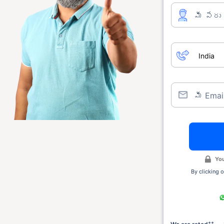
మీ పేరు
మీ Emai
You
By clicking o
++