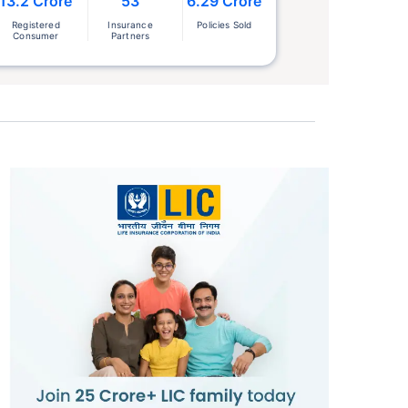
13.2 Crore
53
6.29 Crore
Registered
Insurance
Policies Sold
Consumer
Partners