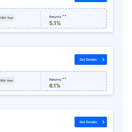
 పొందండి
++
ప్రత్యేక క్లెయిమ్ సహాయం
Returns
 16th Year
5.1%
ం
న్ను ఆదా
దాచిన ఛార్జీలు లేవు
డి
Get Details
సంవత్సరానికి ₹2.5 లక్షల వర
++
Returns
 16th Year
6.1%
Get Details