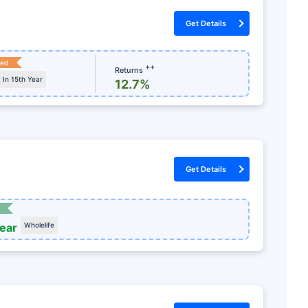
Get Details
ked
++
Returns
In 15th Year
12.7%
Get Details
year
Wholelife