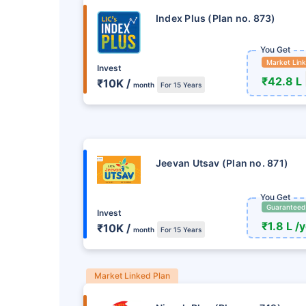
Index Plus (Plan no. 873)
You Get
Market Lin
Invest
₹42.8 L
₹10K /
month
For 15 Years
Jeevan Utsav (Plan no. 871)
You Get
Guaranteed
Invest
₹1.8 L /
₹10K /
month
For 15 Years
Market Linked Plan