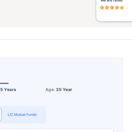
We are rated
15 Years
Age:
35 Year
LIC Mutual Funds