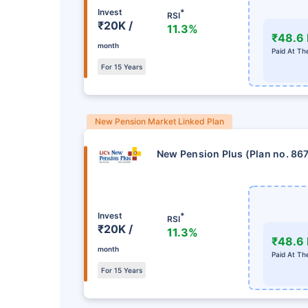
Invest
*
RSI
₹20K /
11.3%
₹48.6 
month
Paid At Th
For 15 Years
New Pension Market Linked Plan
New Pension Plus (Plan no. 86
Invest
*
RSI
₹20K /
11.3%
₹48.6 
month
Paid At Th
For 15 Years