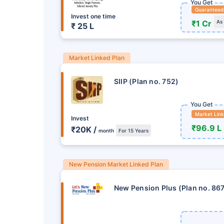
You Get
Guaranteed
Invest one time
₹1 Cr
As
₹ 25 L
Market Linked Plan
SIIP (Plan no. 752)
You Get
Market Lin
Invest
₹96.9 L
₹20K /
month
For 15 Years
New Pension Market Linked Plan
New Pension Plus (Plan no. 86