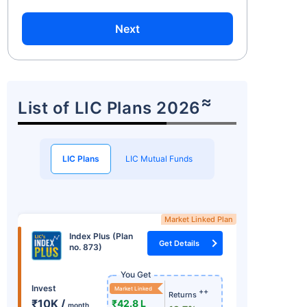
Next
≈
List of LIC Plans 2026
LIC Plans
LIC Mutual Funds
Market Linked Plan
Index Plus (Plan
Get Details
no. 873)
You Get
Invest
Market Linked
++
Returns
₹10K /
₹42.8 L
month