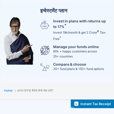
इन्वेस्टमेंट प्लान
Invest in plans with returns up
*
to 17%
#
Invest 18k/month & get 2 Crore
Tax-
*
Free
Manage your funds online
60k + happy customers across
25+ countries
Compare & choose
30+ fund plans & 150+ fund options
Home
अपना IPPB बैलेंस कैसे चेक करे?
Instant Tax Receipt