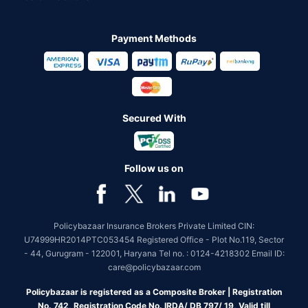
Payment Methods
Secured With
Follow us on
Policybazaar Insurance Brokers Private Limited CIN:
U74999HR2014PTC053454 Registered Office - Plot No.119, Sector
- 44, Gurugram - 122001, Haryana Tel no. : 0124-4218302 Email ID:
care@policybazaar.com
Policybazaar is registered as a Composite Broker | Registration
No. 742, Registration Code No. IRDA/ DB 797/ 19, Valid till