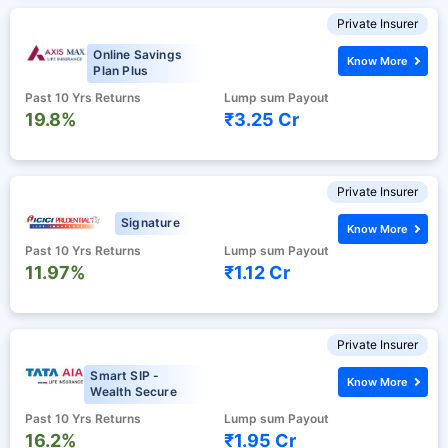
Private Insurer
Online Savings
Know More
Plan Plus
Past 10 Yrs Returns
Lump sum Payout
19.8%
₹3.25 Cr
Private Insurer
Signature
Know More
Past 10 Yrs Returns
Lump sum Payout
11.97%
₹1.12 Cr
Private Insurer
Smart SIP -
Know More
Wealth Secure
Past 10 Yrs Returns
Lump sum Payout
16.2%
₹1.95 Cr