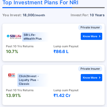
Top Investment Plans For NRI
You Invest:
18,000
Invest For:
10 Years
/month
Private Insurer
SBI Life-
Know More
eWealth Plus
Past 10 Yrs Returns
Lump sum Payout
10.7%
₹86.6 L
Private Insurer
Click2Invest -
Know More
Loyalty Plus -
Classic
Past 10 Yrs Returns
Lump sum Payout
13.91%
₹1.42 Cr