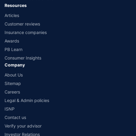
to 2.5 lacs.
Resources
**Returns are based on past 10 years’ fund performance data (Fund Data
Articles
Source: Value Research).
Customer reviews
Insurance companies
Awards
PB Learn
Consumer Insights
Company
About Us
Sitemap
Careers
Legal & Admin policies
ISNP
Contact us
Verify your advisor
Investor Relations