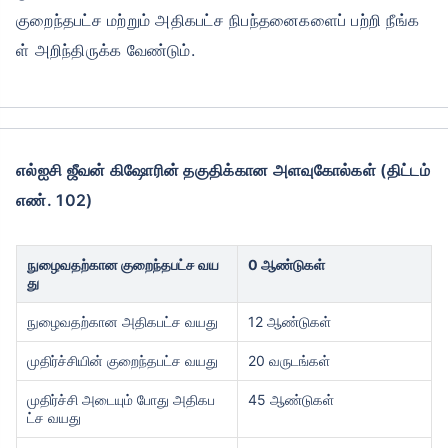
மாதாந்திர முறையில் ஒற்றை தவணை வசதி
குறைந்தபட்ச மற்றும் அதிகபட்ச நிபந்தனைகளைப் பற்றி நீங்க
அர்ப்பணிக்கப்பட்ட கிளைம்உதவி
ள் அறிந்திருக்க வேண்டும்.
80C மற்றும் 10(10)D* கீழ்வரி சேமிப்ப
மறைக்கப்பட்ட கட்டணங்கள் இல்லை
திட்டங்களை பார்க்கவும்
எல்ஐசி ஜீவன் கிஷோரின் தகுதிக்கான அளவுகோல்கள் (திட்டம்
எண். 102)
LIC Growth Fund தொடங்கியதிலிருந்து கிடைக்கும் வருமானம்+
*ஆண்டுக்கு ₹2.5 லட்சம் வரை முதலீட்டிற்கு வரிச்சலுகைகள்
நுழைவதற்கான குறைந்தபட்ச வய
0 ஆண்டுகள்
து
நுழைவதற்கான அதிகபட்ச வயது
12 ஆண்டுகள்
முதிர்ச்சியின் குறைந்தபட்ச வயது
20 வருடங்கள்
முதிர்ச்சி அடையும் போது அதிகப
45 ஆண்டுகள்
ட்ச வயது