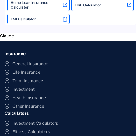
For 15 Years
Home Loan Insurance
Invested In
FIRE Calculator
i
FREE
Calculator
Annuity
Paid At The Age
*
Plans
RSI
49
11.3%
EMI Calculator
Claude
Insurance
General Insurance
Life Insurance
Term Insurance
Investment
Health Insurance
Other Insurance
Calculators
Investment Calculators
Fitness Calculators