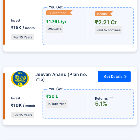
You Get
Guaranteed
Bonus
Invest
₹1.76 L/yr
₹2.21 Cr
₹15K /
month
Wholelife
Paid to nominee
For 15 Years
Jeevan Anand (Plan no.
Get Details
715)
You Get
₹20 L
++
Returns
Invest
5.1%
In 16th Year
₹10K /
month
For 15 Years