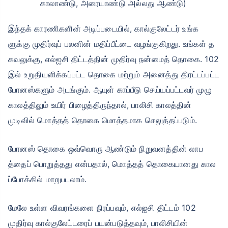
காலாண்டு, அரையாண்டு அல்லது ஆண்டு)
இந்தக் காரணிகளின் அடிப்படையில், கால்குலேட்டர் உங்க
ளுக்கு முதிர்வுப் பலனின் மதிப்பீட்டை வழங்குகிறது. உங்கள் த
கவலுக்கு, எல்ஐசி திட்டத்தின் முதிர்வு நன்மைத் தொகை. 102
இல் உறுதியளிக்கப்பட்ட தொகை மற்றும் அனைத்து திரட்டப்பட்ட
போனஸ்களும் அடங்கும். ஆயுள் காப்பீடு செய்யப்பட்டவர் முழு
காலத்திலும் உயிர் பிழைத்திருந்தால், பாலிசி காலத்தின்
முடிவில் மொத்தத் தொகை மொத்தமாக செலுத்தப்படும்.
உங்கள் எதிர்காலத்தில் முதலீடு செய்ய தயாரா?
போனஸ் தொகை ஒவ்வொரு ஆண்டும் நிறுவனத்தின் லாப
இன்னும் வெளியேற வேண்டாம்!
த்தைப் பொறுத்தது என்பதால், மொத்தத் தொகையானது கால
ப்போக்கில் மாறுபடலாம்.
இன்று LIC முதலீட்டு திட்டத்தை வாங்குங்கள் மற்றும்
+
மேலே உள்ள விவரங்களை நிரப்பவும், எல்ஐசி திட்டம் 102
15
%
வரை வருமானம் பெறுங்கள்
முதிர்வு கால்குலேட்டரைப் பயன்படுத்தவும், பாலிசியின்