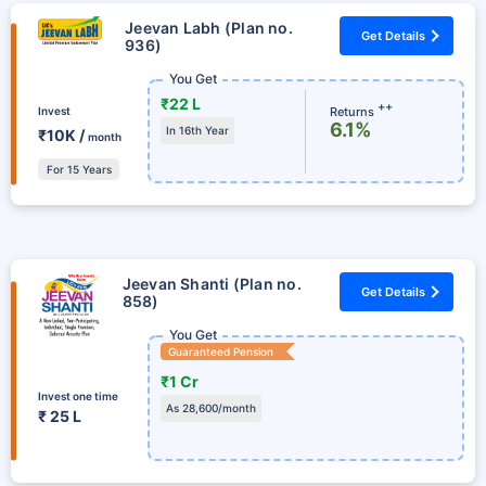
Jeevan Labh (Plan no.
Get Details
936)
You Get
₹22 L
++
Returns
Invest
6.1%
In 16th Year
₹10K /
month
For 15 Years
Jeevan Shanti (Plan no.
Get Details
858)
You Get
Guaranteed Pension
₹1 Cr
Invest one time
As 28,600/month
₹ 25 L