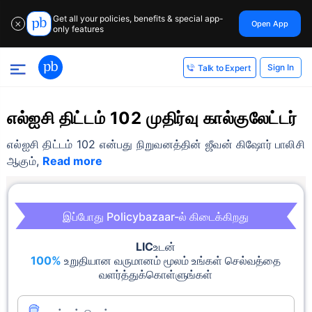
Get all your policies, benefits & special app-
Open App
✕
only features
Sign In
Talk to Expert
எல்ஐசி திட்டம் 102 முதிர்வு கால்குலேட்டர்
எல்ஐசி திட்டம் 102 என்பது நிறுவனத்தின் ஜீவன் கிஷோர் பாலிசி
ஆகும்,
Read more
இப்போது Policybazaar-ல் கிடைக்கிறது
LIC
உடன்
100%
உறுதியான வருமானம் மூலம் உங்கள் செல்வத்தை
வளர்த்துக்கொள்ளுங்கள்