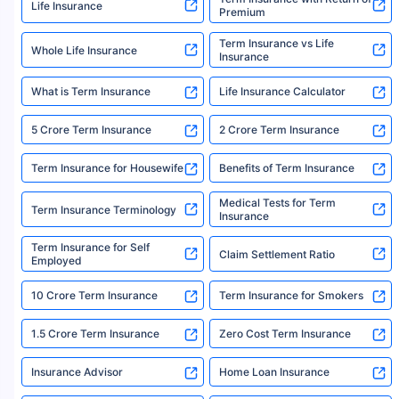
Life Insurance
Premium
New Pension Market Linked Plan
New Pension Plus (Plan no.
Term Insurance vs Life
Whole Life Insurance
Get Details
867)
Insurance
Total Corpus
What is Term Insurance
Life Insurance Calculator
₹ 81 L
After 15 years
Invest
5 Crore Term Insurance
2 Crore Term Insurance
₹20K /
month
₹48.6 L
₹32.4 L
TAX
For 15 Years
Term Insurance for Housewife
Benefits of Term Insurance
Invested In
i
FREE
Annuity
Paid At The Age
*
Plans
RSI
Medical Tests for Term
49
Term Insurance Terminology
11.3%
Insurance
Term Insurance for Self
Claim Settlement Ratio
Employed
New Pension Market Linked Plan
New Pension Plus (Plan no.
Get Details
867)
10 Crore Term Insurance
Term Insurance for Smokers
Total Corpus
1.5 Crore Term Insurance
Zero Cost Term Insurance
₹ 81 L
After 15 years
Invest
₹20K /
Insurance Advisor
Home Loan Insurance
month
₹48.6 L
₹32.4 L
TAX