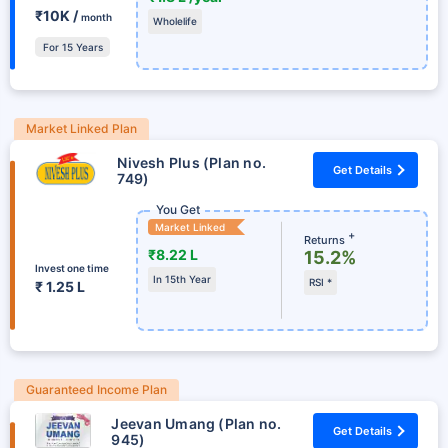
₹10K /
month
Wholelife
For 15 Years
Market Linked Plan
Nivesh Plus (Plan no.
Get Details
749)
You Get
Market Linked
+
Returns
₹8.22 L
15.2%
Invest one time
In 15th Year
RSI *
₹ 1.25 L
Guaranteed Income Plan
Jeevan Umang (Plan no.
Get Details
945)