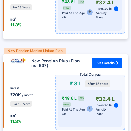
₹48.6 L
₹32.4 L
TAX
For 15 Years
FREE
Invested In
i
Paid At The Age
Annuity
49
Plans
*
RSI
11.3%
New Pension Market Linked Plan
New Pension Plus (Plan
Get Details
no. 867)
Total Corpus
₹ 81 L
After 15 years
Invest
₹20K /
month
₹48.6 L
₹32.4 L
TAX
For 15 Years
FREE
Invested In
i
Paid At The Age
Annuity
49
Plans
*
RSI
11.3%