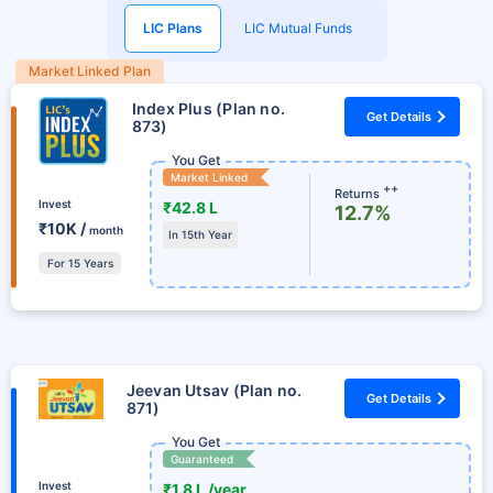
LIC Plans
LIC Mutual Funds
Market Linked Plan
Index Plus (Plan no.
Get Details
873)
You Get
Market Linked
++
Returns
Invest
₹42.8 L
12.7%
₹10K /
month
In 15th Year
For 15 Years
Jeevan Utsav (Plan no.
Get Details
871)
You Get
Guaranteed
Invest
₹1.8 L /year