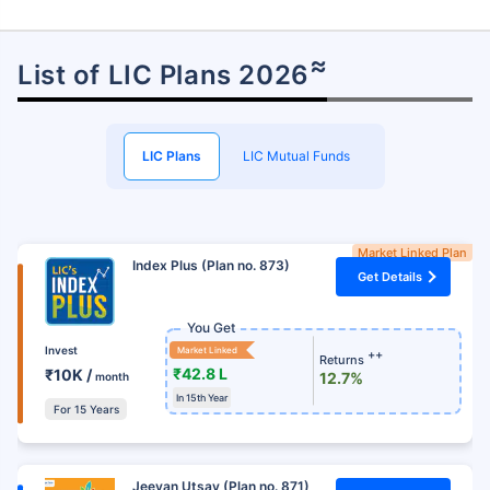
≈
List of LIC Plans 2026
LIC Plans
LIC Mutual Funds
Market Linked Plan
Index Plus (Plan no. 873)
Get Details
You Get
Invest
Market Linked
++
Returns
₹42.8 L
₹10K /
12.7%
month
In 15th Year
For 15 Years
Jeevan Utsav (Plan no. 871)