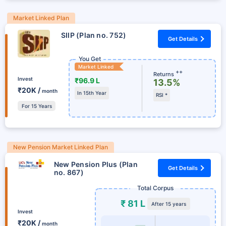
Market Linked Plan
SIIP (Plan no. 752)
Get Details
You Get
Market Linked
++
Returns
Invest
₹96.9 L
13.5%
₹20K /
month
In 15th Year
RSI *
For 15 Years
New Pension Market Linked Plan
New Pension Plus (Plan
Get Details
no. 867)
Total Corpus
₹ 81 L
After 15 years
Invest
₹20K /
month