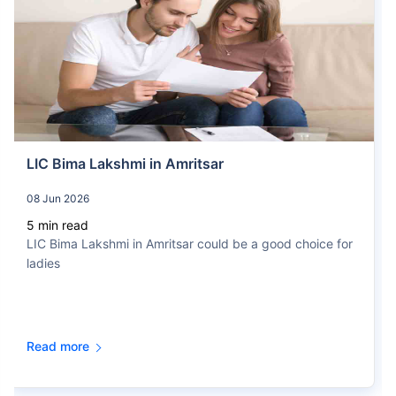
You Get
Invest
Guaranteed
Bonus
₹1.76 L/yr
₹2.21 Cr
₹15K /
month
Wholelife
Paid to nominee
For 15 Years
Jeevan Anand (Plan no. 715)
Get Details
LIC Bima Lakshmi in Amritsar
You Get
08 Jun 2026
Invest
₹20 L
++
Returns
₹10K /
month
5 min read
5.1%
In 16th Year
LIC Bima Lakshmi in Amritsar could be a good choice for
For 15 Years
ladies
Jeevan Labh (Plan no. 936)
Get Details
Read more
You Get
Invest
₹22 L
++
Returns