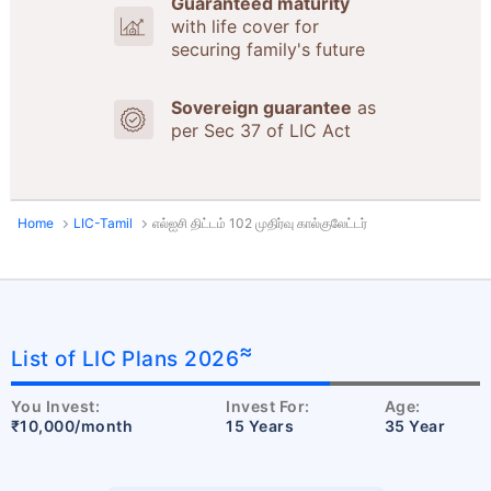
Guaranteed maturity
with life cover for
securing family's future
Sovereign guarantee
as
per Sec 37 of LIC Act
Home
LIC-Tamil
எல்ஐசி திட்டம் 102 முதிர்வு கால்குலேட்டர்
≈
List of LIC Plans 2026
You Invest:
Invest For:
Age:
₹10,000/month
15 Years
35 Year