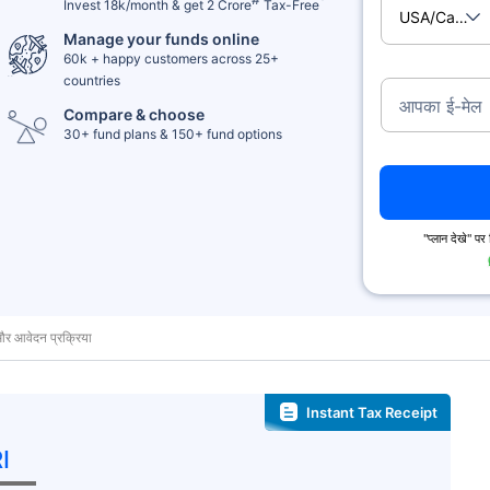
Invest 18k/month & get 2 Crore
Tax-Free
USA/Cana
Manage your funds online
60k + happy customers across 25+
countries
आपका ई-मेल
Compare & choose
30+ fund plans & 150+ fund options
''प्लान देखे'' 
र आवेदन प्रक्रिया
Instant Tax Receipt
I