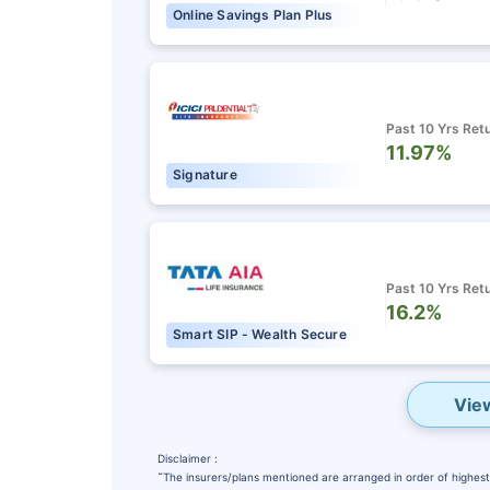
Online Savings Plan Plus
Past 10 Yrs Ret
11.97%
Signature
Past 10 Yrs Ret
16.2%
Smart SIP - Wealth Secure
Vie
Disclaimer :
˜
The insurers/plans mentioned are arranged in order of highest 