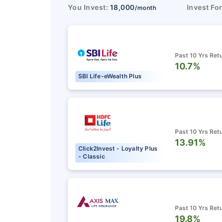
You Invest:
18,000
Invest Fo
/month
Past 10 Yrs Ret
10.7%
SBI Life-eWealth Plus
Past 10 Yrs Ret
13.91%
Click2Invest - Loyalty Plus
- Classic
Past 10 Yrs Ret
19.8%