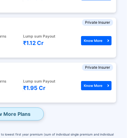
Private Insurer
urns
Lump sum Payout
Know More
₹1.12 Cr
Private Insurer
urns
Lump sum Payout
Know More
₹1.95 Cr
w More Plans
to lowest first year premium (sum of individual single premium and individual