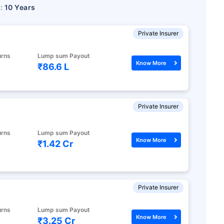
r:
10 Years
Private Insurer
urns
Lump sum Payout
Know More
₹86.6 L
Private Insurer
urns
Lump sum Payout
Know More
₹1.42 Cr
Private Insurer
urns
Lump sum Payout
Know More
₹3.25 Cr