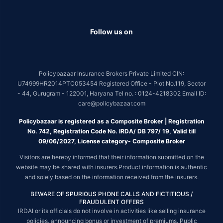
Follow us on
Policybazaar Insurance Brokers Private Limited CIN:
U74999HR2014PTC053454 Registered Office - Plot No.119, Sector
- 44, Gurugram - 122001, Haryana Tel no. : 0124-4218302 Email ID:
care@policybazaar.com
Policybazaar is registered as a Composite Broker | Registration
No. 742, Registration Code No. IRDA/ DB 797/ 19, Valid till
09/06/2027, License category- Composite Broker
Visitors are hereby informed that their information submitted on the
website may be shared with insurers.Product information is authentic
and solely based on the information received from the insurers.
BEWARE OF SPURIOUS PHONE CALLS AND FICTITIOUS /
FRAUDULENT OFFERS
IRDAI or its officials do not involve in activities like selling insurance
policies, announcing bonus or investment of premiums. Public