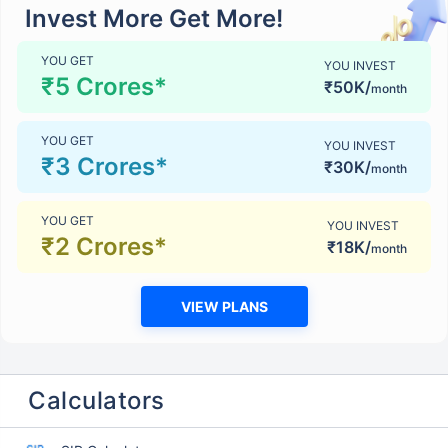
Invest More Get More!
YOU GET
YOU INVEST
₹5 Crores*
₹50K/
month
YOU GET
YOU INVEST
₹3 Crores*
₹30K/
month
YOU GET
YOU INVEST
₹2 Crores*
₹18K/
month
VIEW PLANS
Calculators