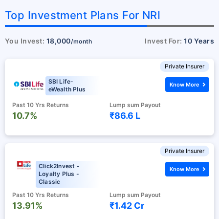
Top Investment Plans For NRI
You Invest:
18,000
Invest For:
10 Years
/month
Private Insurer
SBI Life-
Know More
eWealth Plus
Past 10 Yrs Returns
Lump sum Payout
10.7%
₹86.6 L
Private Insurer
Click2Invest -
Know More
Loyalty Plus -
Classic
Past 10 Yrs Returns
Lump sum Payout
13.91%
₹1.42 Cr