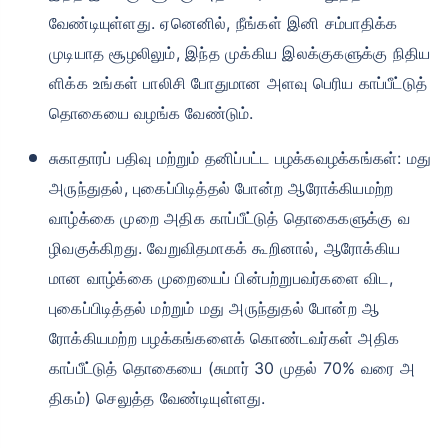
வேண்டியுள்ளது. ஏனெனில், நீங்கள் இனி சம்பாதிக்க
முடியாத சூழலிலும், இந்த முக்கிய இலக்குகளுக்கு நிதிய
ளிக்க உங்கள் பாலிசி போதுமான அளவு பெரிய காப்பீட்டுத்
தொகையை வழங்க வேண்டும்.
சுகாதாரப் பதிவு மற்றும் தனிப்பட்ட பழக்கவழக்கங்கள்: மது
அருந்துதல், புகைப்பிடித்தல் போன்ற ஆரோக்கியமற்ற
வாழ்க்கை முறை அதிக காப்பீட்டுத் தொகைகளுக்கு வ
ழிவகுக்கிறது. வேறுவிதமாகக் கூறினால், ஆரோக்கிய
மான வாழ்க்கை முறையைப் பின்பற்றுபவர்களை விட,
புகைப்பிடித்தல் மற்றும் மது அருந்துதல் போன்ற ஆ
ரோக்கியமற்ற பழக்கங்களைக் கொண்டவர்கள் அதிக
காப்பீட்டுத் தொகையை (சுமார் 30 முதல் 70% வரை அ
திகம்) செலுத்த வேண்டியுள்ளது.