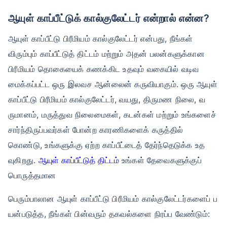
ஆயுள் காப்பீட்டுக் கால்குலேட்டர் என்றால் என்ன?
ஆயுள் காப்பீட்டு பிரீமியம் கால்குலேட்டர் என்பது, நீங்கள்
விரும்பும் காப்பீட்டுத் திட்டம் மற்றும் அதன் பலன்களுக்கான
பிரீமியம் தொகையைக் கணக்கிட உதவும் வகையில் வடிவ
மைக்கப்பட்ட ஒரு இலவச ஆன்லைன் கருவியாகும். ஒரு ஆயுள்
காப்பீட்டு பிரீமியம் கால்குலேட்டர், வயது, திருமண நிலை, வ
ருமானம், மருத்துவ நிலைமைகள், கடன்கள் மற்றும் உங்களைச்
சார்ந்திருப்பவர்கள் போன்ற காரணிகளைக் கருத்தில்
கொண்டு, உங்களுக்கு ஏற்ற காப்பீட்டைத் தேர்ந்தெடுக்க உத
வுகிறது.
ஆயுள் காப்பீட்டுத் திட்டம்
உங்கள் தேவைகளுக்குப்
பொருத்தமான
பெரும்பாலான ஆயுள் காப்பீட்டு பிரீமியம் கால்குலேட்டர்களைப் ப
யன்படுத்த, நீங்கள் பின்வரும் தகவல்களை நிரப்ப வேண்டும்: