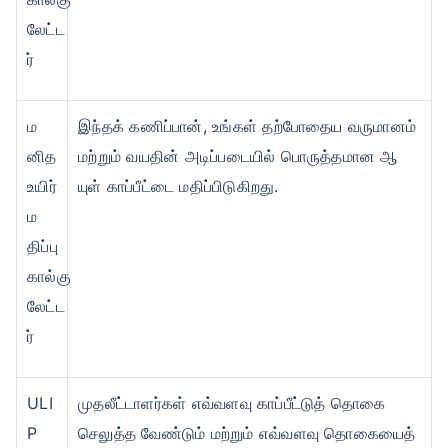
லேட்ட
ர்
ம
இந்தக் கணிப்பான், உங்கள் தற்போதைய வருமானம்
னித
மற்றும் வயதின் அடிப்படையில் பொருத்தமான ஆ
உயிர்
யுள் காப்பீட்டை மதிப்பிடுகிறது.
ம
திப்பு
கால்கு
லேட்ட
ர்
ULI
முதலீட்டாளர்கள் எவ்வளவு காப்பீட்டுத் தொகை
P
செலுத்த வேண்டும் மற்றும் எவ்வளவு தொகையைத்