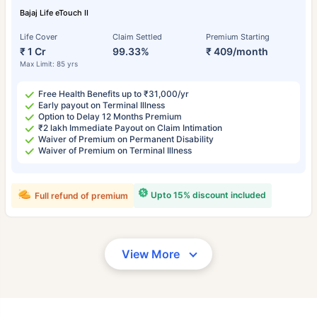
Bajaj Life eTouch II
Life Cover
Claim Settled
Premium Starting
₹ 1 Cr
99.33%
₹ 409/month
Max Limit: 85 yrs
Free Health Benefits up to ₹31,000/yr
Early payout on Terminal Illness
Option to Delay 12 Months Premium
₹2 lakh Immediate Payout on Claim Intimation
Waiver of Premium on Permanent Disability
Waiver of Premium on Terminal Illness
Upto 15% discount included
Full refund of premium
View More