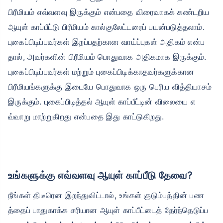
பிரீமியம் எவ்வளவு இருக்கும் என்பதை விரைவாகக் கண்டறிய
ஆயுள் காப்பீட்டு பிரீமியம் கால்குலேட்டரைப் பயன்படுத்தலாம்.
புகைப்பிடிப்பவர்கள் இறப்பதற்கான வாய்ப்புகள் அதிகம் என்ப
தால், அவர்களின் பிரீமியம் பொதுவாக அதிகமாக இருக்கும்.
புகைப்பிடிப்பவர்கள் மற்றும் புகைப்பிடிக்காதவர்களுக்கான
பிரீமியங்களுக்கு இடையே பொதுவாக ஒரு பெரிய வித்தியாசம்
இருக்கும். புகைப்பிடித்தல் ஆயுள் காப்பீட்டின் விலையை எ
வ்வாறு மாற்றுகிறது என்பதை இது காட்டுகிறது.
உங்களுக்கு எவ்வளவு ஆயுள் காப்பீடு தேவை?
நீங்கள் திடீரென இறந்துவிட்டால், உங்கள் குடும்பத்தின் பண
த்தைப் பாதுகாக்க சரியான ஆயுள் காப்பீட்டைத் தேர்ந்தெடுப்ப