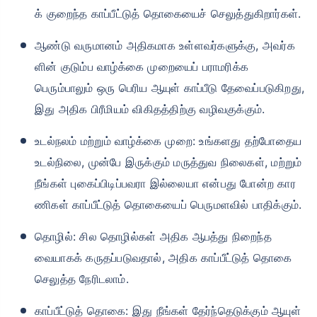
க் குறைந்த காப்பீட்டுத் தொகையைச் செலுத்துகிறார்கள்.
ஆண்டு வருமானம் அதிகமாக உள்ளவர்களுக்கு, அவர்க
ளின் குடும்ப வாழ்க்கை முறையைப் பராமரிக்க
பெரும்பாலும் ஒரு பெரிய ஆயுள் காப்பீடு தேவைப்படுகிறது,
இது அதிக பிரீமியம் விகிதத்திற்கு வழிவகுக்கும்.
உடல்நலம் மற்றும் வாழ்க்கை முறை: உங்களது தற்போதைய
உடல்நிலை, முன்பே இருக்கும் மருத்துவ நிலைகள், மற்றும்
நீங்கள் புகைப்பிடிப்பவரா இல்லையா என்பது போன்ற கார
ணிகள் காப்பீட்டுத் தொகையைப் பெருமளவில் பாதிக்கும்.
தொழில்: சில தொழில்கள் அதிக ஆபத்து நிறைந்த
வையாகக் கருதப்படுவதால், அதிக காப்பீட்டுத் தொகை
செலுத்த நேரிடலாம்.
காப்பீட்டுத் தொகை: இது நீங்கள் தேர்ந்தெடுக்கும் ஆயுள்