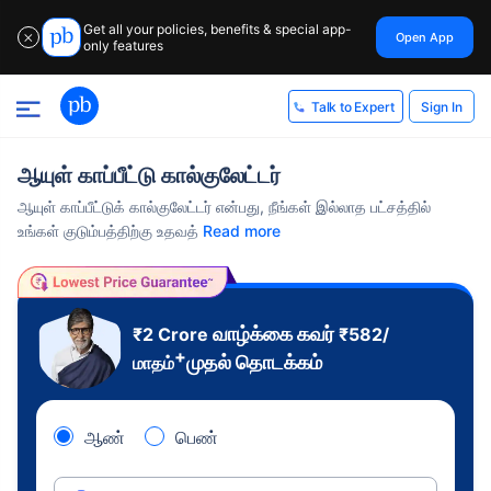
Get all your policies, benefits & special app-
Open App
✕
only features
Sign In
Talk to Expert
ஆயுள் காப்பீட்டு கால்குலேட்டர்
ஆயுள் காப்பீட்டுக் கால்குலேட்டர் என்பது, நீங்கள் இல்லாத பட்சத்தில்
உங்கள் குடும்பத்திற்கு உதவத்
Read more
வாழ்க்கை கவர்
₹2 Crore
₹
582
/
+
முதல் தொடக்கம்
மாதம்
ஆண்
பெண்