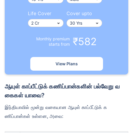
Life Cover
Cover upto
₹582
Monthly premium
வயது டேர்ம் இன்சூரன்ஸ் பிரீமியங்களை எ
starts from
வ்வாறு
பாதிக்கிறது
View Plans
24 வயது
34 வயது
ஆயுள் காப்பீட்டுக் கணிப்பான்களின் பல்வேறு வ
கைகள் யாவை?
இந்தியாவில் மூன்று வகையான ஆயுள் காப்பீட்டுக் க
₹ 434/மாதம்
*
₹ 630/மாதம்
*
ணிப்பான்கள் உள்ளன, அவை:
44 வயது