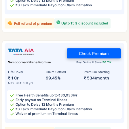
Option to Delay 12 Months Premium
₹3 Lakh Immediate Payout on Claim Intimation
Upto 15% discount included
Full refund of premium
Check Premium
Sampoorna Raksha Promise
Buy Online & Save
₹0.7 K
Life Cover
Claim Settled
Premium Starting
₹ 1 Cr
99.45%
₹ 534/month
Max Limit: 100 yrs
Free Health Benefits up to ₹30,933/yr
Early payout on Terminal Illness
Option to Delay 12 Months Premium
₹3 Lakh Immediate Payout on Claim Intimation
Waiver of premium on Terminal Illness