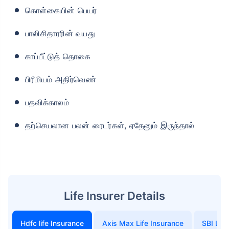
கொள்கையின் பெயர்
பாலிசிதாரரின் வயது
காப்பீட்டுத் தொகை
பிரீமியம் அதிர்வெண்
பதவிக்காலம்
தற்செயலான பலன் ரைடர்கள், ஏதேனும் இருந்தால்
Life Insurer Details
Hdfc life Insurance
Axis Max Life Insurance
SBI Life