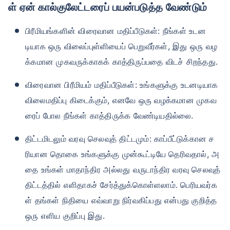
ள் ஏன் கால்குலேட்டரைப் பயன்படுத்த வேண்டும்
பிரீமியங்களின் விரைவான மதிப்பீடுகள்: நீங்கள் உடன
டியாக ஒரு விலைப்புள்ளியைப் பெறுவீர்கள், இது ஒரு வழ
க்கமான முகவருக்காகக் காத்திருப்பதை விடச் சிறந்தது.
விரைவான பிரீமியம் மதிப்பீடுகள்: உங்களுக்கு உடனடியாக
விலைமதிப்பு கிடைக்கும், எனவே ஒரு வழக்கமான முகவ
ரைப் போல நீங்கள் காத்திருக்க வேண்டியதில்லை.
திட்டமிடலும் வரவு செலவுத் திட்டமும்: காப்பீட்டுக்கான ச
ரியான தொகை உங்களுக்கு முன்கூட்டியே தெரிவதால், அ
தை உங்கள் மாதாந்திர அல்லது வருடாந்திர வரவு செலவுத்
திட்டத்தில் எளிதாகச் சேர்த்துக்கொள்ளலாம். பெரியவர்க
ள் தங்கள் நிதியை எவ்வாறு நிர்வகிப்பது என்பது குறித்த
ஒரு எளிய குறிப்பு இது.