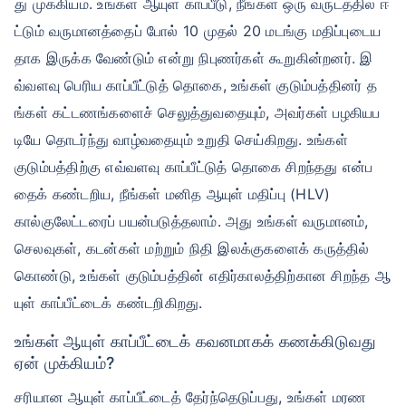
து முக்கியம். உங்கள் ஆயுள் காப்பீடு, நீங்கள் ஒரு வருடத்தில் ஈ
ட்டும் வருமானத்தைப் போல் 10 முதல் 20 மடங்கு மதிப்புடைய
தாக இருக்க வேண்டும் என்று நிபுணர்கள் கூறுகின்றனர். இ
வ்வளவு பெரிய காப்பீட்டுத் தொகை, உங்கள் குடும்பத்தினர் த
ங்கள் கட்டணங்களைச் செலுத்துவதையும், அவர்கள் பழகியப
டியே தொடர்ந்து வாழ்வதையும் உறுதி செய்கிறது. உங்கள்
குடும்பத்திற்கு எவ்வளவு காப்பீட்டுத் தொகை சிறந்தது என்ப
தைக் கண்டறிய, நீங்கள் மனித ஆயுள் மதிப்பு (HLV)
கால்குலேட்டரைப் பயன்படுத்தலாம். அது உங்கள் வருமானம்,
செலவுகள், கடன்கள் மற்றும் நிதி இலக்குகளைக் கருத்தில்
கொண்டு, உங்கள் குடும்பத்தின் எதிர்காலத்திற்கான சிறந்த ஆ
யுள் காப்பீட்டைக் கண்டறிகிறது.
உங்கள் ஆயுள் காப்பீட்டைக் கவனமாகக் கணக்கிடுவது
ஏன் முக்கியம்?
சரியான ஆயுள் காப்பீட்டைத் தேர்ந்தெடுப்பது, உங்கள் மரண