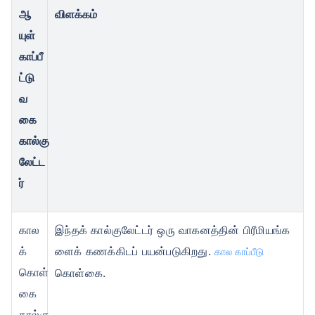
ஆ
விளக்கம்
யுள்
காப்பீ
₹ 1,376/மாதம்
*
ட்டு
வ
உங்கள் குடும்பத்தின் பாதுகாப்பு ஒரே ஒரு படி தூரத்தில் உள்ளது
கை
கால்கு
View Plans
லேட்ட
ர்
*₹434/மாதம் என்பது 1 கோடி டேர்ம் லைஃப் இன்சூரன்ஸுக்கான தொடக்க விலை — புகைபிடிக்காத, முன்பே
இருக்கும் நோய்கள் இல்லாத நபருக்கு, 36 வயது வரை கவரேஜ். *₹630/மாதம் என்பது 1 கோடி டேர்ம் லைஃப்
இன்சூரன்ஸுக்கான தொடக்க விலை — புகைபிடிக்காத, முன்பே இருக்கும் நோய்கள் இல்லாத நபருக்கு, 46 வ
யது வரை கவரேஜ். *₹1,376/மாதம் என்பது 1 கோடி டேர்ம் லைஃப் இன்சூரன்ஸுக்கான தொடக்க விலை —
புகைபிடிக்காத, முன்பே இருக்கும் நோய்கள் இல்லாத நபருக்கு, 56 வயது வரை கவரேஜ்.
கால
இந்தக் கால்குலேட்டர் ஒரு வாகனத்தின் பிரீமியங்க
க்
ளைக் கணக்கிடப் பயன்படுகிறது.
கால காப்பீடு
கொள்
கொள்கை.
கை
கால்கு