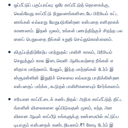
ஒப்பீட்டுப் பகுப்பாய்வு: ஒரே காப்பீட்டுத் தொகைக்கு,
வெவ்வேறு காப்பீட்டு நிறுவனங்களிடையே பிரீமியம் கட்ட
ணங்கள் எவ்வாறு வேறுபடுகின்றன என்பதை எளிதாகக்
காணலாம். இதன் மூலம், உங்கள் பணத்திற்குச் சிறந்த பல
னைப் பெறுவதை நீங்கள் உறுதி செய்துகொள்ளலாம்.
விருப்பத்திற்கேற்ப மாற்றுதல்: பாலிசி காலம், பிரீமியம்
செலுத்தும் கால இடைவெளி ஆகியவற்றை நீங்கள் எ
ளிதாக மாற்றலாம். மேலும், இந்த மாற்றங்கள் டேர்ம் இ
ன்சூரன்ஸின் இறுதிச் செலவை எவ்வாறு பாதிக்கின்றன
என்பதைப் பார்க்க, கூடுதல் பாலிசிகளையும் சேர்க்கலாம்.
சரியான காப்பீட்டைக் கண்டறிதல்: அதிக காப்பீட்டுத் திட்ட
ங்களின் விலைகளை ஒப்பிடுவதன் மூலம், எந்த அள
விலான ஆயுள் காப்பீடு உங்களுக்கு உண்மையில் கட்டுப்ப
டியாகும் என்பதைக் கண்டறியலாம்.₹1 கோடி டேர்ம் இ