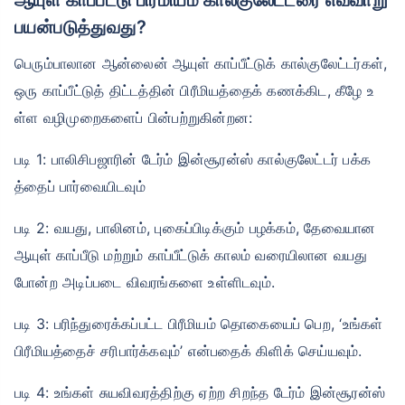
பயன்படுத்துவது?
பெரும்பாலான ஆன்லைன் ஆயுள் காப்பீட்டுக் கால்குலேட்டர்கள்,
ஒரு காப்பீட்டுத் திட்டத்தின் பிரீமியத்தைக் கணக்கிட, கீழே உ
ள்ள வழிமுறைகளைப் பின்பற்றுகின்றன:
படி 1: பாலிசிபஜாரின் டேர்ம் இன்சூரன்ஸ் கால்குலேட்டர் பக்க
த்தைப் பார்வையிடவும்
படி 2: வயது, பாலினம், புகைப்பிடிக்கும் பழக்கம், தேவையான
ஆயுள் காப்பீடு மற்றும் காப்பீட்டுக் காலம் வரையிலான வயது
போன்ற அடிப்படை விவரங்களை உள்ளிடவும்.
படி 3: பரிந்துரைக்கப்பட்ட பிரீமியம் தொகையைப் பெற, ‘உங்கள்
பிரீமியத்தைச் சரிபார்க்கவும்’ என்பதைக் கிளிக் செய்யவும்.
படி 4: உங்கள் சுயவிவரத்திற்கு ஏற்ற சிறந்த டேர்ம் இன்சூரன்ஸ்