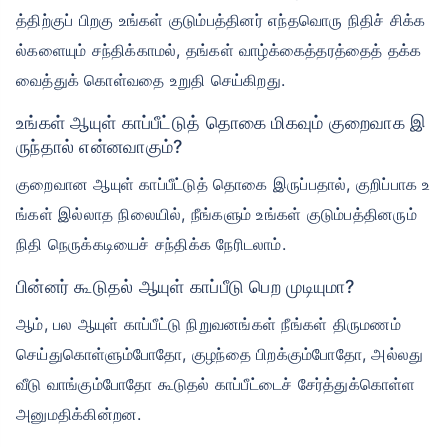
த்திற்குப் பிறகு உங்கள் குடும்பத்தினர் எந்தவொரு நிதிச் சிக்க
ல்களையும் சந்திக்காமல், தங்கள் வாழ்க்கைத்தரத்தைத் தக்க
வைத்துக் கொள்வதை உறுதி செய்கிறது.
உங்கள் ஆயுள் காப்பீட்டுத் தொகை மிகவும் குறைவாக இ
ருந்தால் என்னவாகும்?
குறைவான ஆயுள் காப்பீட்டுத் தொகை இருப்பதால், குறிப்பாக உ
ங்கள் இல்லாத நிலையில், நீங்களும் உங்கள் குடும்பத்தினரும்
நிதி நெருக்கடியைச் சந்திக்க நேரிடலாம்.
பின்னர் கூடுதல் ஆயுள் காப்பீடு பெற முடியுமா?
ஆம், பல ஆயுள் காப்பீட்டு நிறுவனங்கள் நீங்கள் திருமணம்
செய்துகொள்ளும்போதோ, குழந்தை பிறக்கும்போதோ, அல்லது
வீடு வாங்கும்போதோ கூடுதல் காப்பீட்டைச் சேர்த்துக்கொள்ள
அனுமதிக்கின்றன.