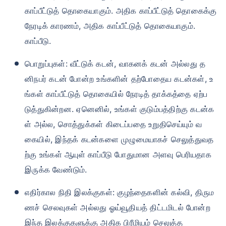
காப்பீட்டுத் தொகையாகும். அதிக காப்பீட்டுத் தொகைக்கு
நேரடிக் காரணம், அதிக காப்பீட்டுத் தொகையாகும்.
காப்பீடு.
பொறுப்புகள்: வீட்டுக் கடன், வாகனக் கடன் அல்லது த
னிநபர் கடன் போன்ற உங்களின் தற்போதைய கடன்கள், உ
ங்கள் காப்பீட்டுத் தொகையில் நேரடித் தாக்கத்தை ஏற்ப
டுத்துகின்றன. ஏனெனில், உங்கள் குடும்பத்திற்கு கடன்க
ள் அல்ல, சொத்துக்கள் கிடைப்பதை உறுதிசெய்யும் வ
கையில், இந்தக் கடன்களை முழுமையாகச் செலுத்துவத
ற்கு உங்கள் ஆயுள் காப்பீடு போதுமான அளவு பெரியதாக
இருக்க வேண்டும்.
எதிர்கால நிதி இலக்குகள்: குழந்தைகளின் கல்வி, திரும
ணச் செலவுகள் அல்லது ஓய்வூதியத் திட்டமிடல் போன்ற
இந்த இலக்குகளுக்கு அதிக பிரீமியம் செலுத்த