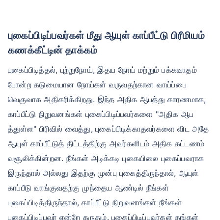
புகைப்பிடிப்பவர்கள் மீது ஆயுள் காப்பீட்டு பிரீமியம்
கணக்கீட்டின் தாக்கம்
புகைப்பிடித்தல், புற்றுநோய், இதய நோய் மற்றும் பக்கவாதம்
போன்ற கடுமையான நோய்கள் வருவதற்கான வாய்ப்பை
வெகுவாக அதிகரிக்கிறது. இந்த அதிக ஆபத்து காரணமாக,
காப்பீட்டு நிறுவனங்கள் புகைப்பிடிப்பவர்களை "அதிக ஆப
த்துள்ள" பிரிவில் வைத்து, புகைப்பிடிக்காதவர்களை விட அதே
ஆயுள் காப்பீட்டுத் திட்டத்திற்கு அவர்களிடம் அதிக கட்டணம்
வசூலிக்கின்றன. நீங்கள் அடிக்கடி புகையிலை புகைப்பவராக
இருந்தால் அல்லது இதற்கு முன்பு புகைத்திருந்தால், ஆயுள்
காப்பீடு வாங்குவதற்கு முந்தைய ஆண்டில் நீங்கள்
புகைப்பிடித்திருந்தால், காப்பீட்டு நிறுவனங்கள் நீங்கள்
புகைப்பிடிப்பவர் என்றே கருதும். புகைப்பிடிப்பவர்கள் தங்கள்