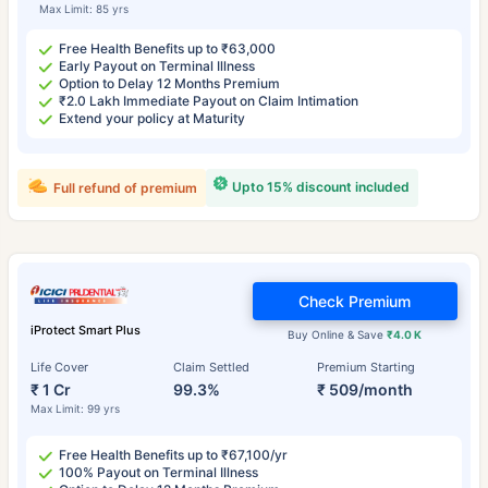
Max Limit: 85 yrs
Free Health Benefits up to ₹63,000
Early Payout on Terminal Illness
Option to Delay 12 Months Premium
₹2.0 Lakh Immediate Payout on Claim Intimation
Extend your policy at Maturity
Upto 15% discount included
Full refund of premium
Check Premium
iProtect Smart Plus
Buy Online & Save
₹4.0 K
Life Cover
Claim Settled
Premium Starting
₹ 1 Cr
99.3%
₹ 509/month
Max Limit: 99 yrs
Free Health Benefits up to ₹67,100/yr
100% Payout on Terminal Illness