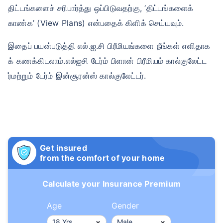
திட்டங்களைச் சரிபார்த்து ஒப்பிடுவதற்கு, ‘திட்டங்களைக்
காண்க’ (View Plans) என்பதைக் கிளிக் செய்யவும்.
இதைப் பயன்படுத்தி எல்.ஐ.சி பிரீமியங்களை நீங்கள் எளிதாக
க் கணக்கிடலாம்.எல்ஐசி டேர்ம் பிளான் பிரீமியம் கால்குலேட்ட
ர்மற்றும் டேர்ம் இன்சூரன்ஸ் கால்குலேட்டர்.
Get insured
from the comfort of your home
Calculate your Insurance Premium
Age
Gender