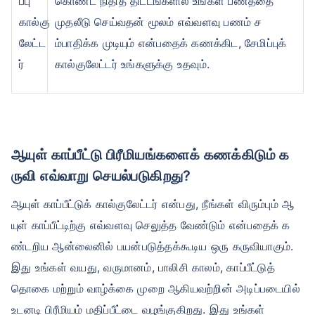
ப்பு
கொண்ட நிதித் திட்டங்களில் உங்கள் பணத்தை
கால்கு
முதலீடு செய்வதன் மூலம் எவ்வளவு பணம் ச
லேட்ட
ம்பாதிக்க முடியும் என்பதைக் கணக்கிட, சேமிப்புக்
ர்
கால்குலேட்டர் உங்களுக்கு உதவும்.
ஆயுள் காப்பீட்டு பிரீமியங்களைக் கணக்கிடும் க
ருவி எவ்வாறு செயல்படுகிறது?
ஆயுள் காப்பீட்டுக் கால்குலேட்டர் என்பது, நீங்கள் விரும்பும் ஆ
யுள் காப்பீட்டிற்கு எவ்வளவு செலுத்த வேண்டும் என்பதைக் க
ண்டறிய ஆன்லைனில் பயன்படுத்தக்கூடிய ஒரு கருவியாகும்.
இது உங்கள் வயது, வருமானம், பாலிசி காலம், காப்பீட்டுத்
தொகை மற்றும் வாழ்க்கை முறை ஆகியவற்றின் அடிப்படையில்
உடனடி பிரீமியம் மதிப்பீட்டை வழங்குகிறது. இது உங்கள்