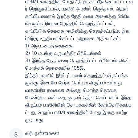
பாலிசி காலத்தின் போது ஆயுள் காப்பீடு செய்யப்பட்டவ
ர் இறந்துவிட்டால், பாலிசி அமலில் இருந்தால், ஆயுள்
காப்பீட்டாளரால் இறந்த தேதி வரை அனைத்து பிரீமிய
ங்களும் சரியான நேரத்தில் செலுத்தப்பட்டால்,
₹ 1,376/மாதம்
*
காப்பீட்டுத் தொகை நாமினிக்கு செலுத்தப்படும். இற
ப்பிற்கு உறுதியளிக்கப்பட்ட தொகை அதிகபட்சம்:
உங்கள் குடும்பத்தின் பாதுகாப்பு ஒரே ஒரு படி தூரத்தில் உள்ளது
1) அடிப்படைத் தொகை
2) 10 மடங்கு வருடாந்திர பிரீமியங்கள்
3) இறந்த தேதி வரை செலுத்தப்பட்ட பிரீமியங்களின்
View Plans
மொத்தத் தொகையில் 105%.
இந்தப் பலனில் இறப்புப் பலன் செலுத்தும் விருப்பங்க
*₹434/மாதம் என்பது 1 கோடி டேர்ம் லைஃப் இன்சூரன்ஸுக்கான தொடக்க விலை — புகைபிடிக்காத, முன்பே
ளுக்கு இடையே தேர்வு செய்யும் விருப்பம் உள்ளது.
இருக்கும் நோய்கள் இல்லாத நபருக்கு, 36 வயது வரை கவரேஜ். *₹630/மாதம் என்பது 1 கோடி டேர்ம் லைஃப்
இன்சூரன்ஸுக்கான தொடக்க விலை — புகைபிடிக்காத, முன்பே இருக்கும் நோய்கள் இல்லாத நபருக்கு, 46
மாதாந்திர தவணை அல்லது மொத்த தொகை
வயது வரை கவரேஜ். *₹1,376/மாதம் என்பது 1 கோடி டேர்ம் லைஃப் இன்சூரன்ஸுக்கான தொடக்க விலை —
புகைபிடிக்காத, முன்பே இருக்கும் நோய்கள் இல்லாத நபருக்கு, 56 வயது வரை கவரேஜ்.
வேண்டுமா என்பதை ஒருவர் தேர்வு செய்யலாம். இந்த
விருப்பம் பாலிசியின் தொடக்கத்தில் தேர்ந்தெடுக்கப்ப
ட்டது, மேலும் பாலிசி காலத்தின் போது இதை மாற்ற
முடியாது.
வரி நன்மைகள்