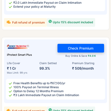
₹2.0 Lakh Immediate Payout on Claim Intimation
Extend your policy at Maturity
Upto 15% discount included
Full refund of premium
Check Premium
iProtect Smart Plus
Buy Online & Save
₹4.0 K
Life Cover
Claim Settled
Premium Starting
₹ 1 Cr
99.3%
₹ 509/month
Max Limit: 99 yrs
Free Health Benefits up to ₹67,100/yr
100% Payout on Terminal Illness
Option to Delay 12 Months Premium
₹3 Lakh Immediate Payout on Claim Intimation
Upto 15% discount included
Full refund of premium