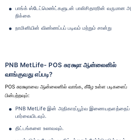
பாங்க் ஸ்டேட்மெண்ட்களுடன் பாலிசிதாரரின் வருமான அ
றிக்கை
நாமினியின் விண்ணப்பப் படிவம் மற்றும் சான்று
PNB MetLife- POS சுரக்ஷா ஆன்லைனில்
வாங்குவது எப்படி?
POS சுரக்ஷாவை ஆன்லைனில் வாங்க, கீழே உள்ள படிகளைப்
பின்பற்றவும்:
PNB MetLife இன் அதிகாரப்பூர்வ இணையதளத்தைப்
பார்வையிடவும்.
திட்டங்களை உலாவவும்.