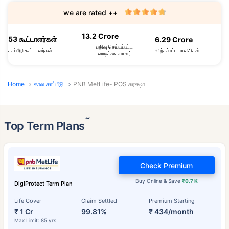
we are rated ++
13.2 Crore
53 கூட்டாளர்கள்
6.29 Crore
பதிவு செய்யப்பட்ட
விற்கப்பட்ட பாலிசிகள்
காப்பீடு கூட்டாளர்கள்
வாடிக்கையாளர்
Home
கால காப்பீடு
PNB MetLife- POS சுரக்ஷா
˜
Top Term Plans
Check Premium
Buy Online & Save
₹0.7 K
DigiProtect Term Plan
Life Cover
Claim Settled
Premium Starting
₹ 1 Cr
99.81%
₹ 434/month
Max Limit: 85 yrs