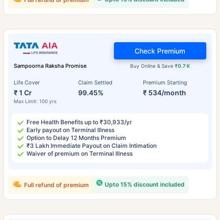
Check Premium
Sampoorna Raksha Promise
Buy Online & Save
₹0.7 K
Life Cover
Claim Settled
Premium Starting
₹ 1 Cr
99.45%
₹ 534/month
Max Limit: 100 yrs
Free Health Benefits up to ₹30,933/yr
Early payout on Terminal Illness
Option to Delay 12 Months Premium
₹3 Lakh Immediate Payout on Claim Intimation
Waiver of premium on Terminal Illness
Upto 15% discount included
Full refund of premium