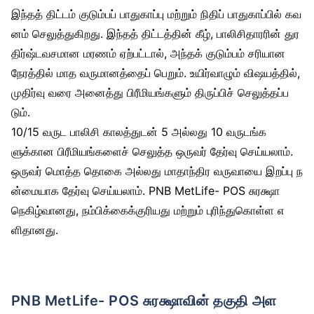
இந்தத் திட்டம் குடும்பப் பாதுகாப்பு மற்றும் நிதிப் பாதுகாப்பில் கவ
னம் செலுத்துகிறது. இந்தத் திட்டத்தின் கீழ், பாலிசிதாரரின் துர
திர்ஷ்டவசமான மரணம் ஏற்பட்டால், அந்தக் குடும்பம் சரியான
நேரத்தில் மாத வருமானத்தைப் பெறும். உயிர்வாழும் விஷயத்தில்,
முதிர்வு வரை அனைத்து பிரீமியங்களும் திருப்பிச் செலுத்தப்ப
டும்.
10/15 வருட பாலிசி காலத்துடன் 5 அல்லது 10 வருடங்க
ளுக்கான பிரீமியங்களைச் செலுத்த ஒருவர் தேர்வு செய்யலாம்.
ஒருவர் மொத்த தொகை அல்லது மாதாந்திர வருவாயை இறப்பு ந
ன்மையாக தேர்வு செய்யலாம். PNB MetLife- POS சுரக்ஷா
நெகிழ்வானது, நம்பிக்கைக்குரியது மற்றும் புரிந்துகொள்ள எ
ளிதானது.
PNB MetLife- POS சுரக்ஷாவின் தகுதி அள