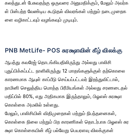
கலத்துடன் பேசுவதற்கு ஒருவரை அனுமதிக்கும், மேலும் அவர்க
ள் பின்பற்ற வேண்டிய கூடுதல் விவரங்கள் மற்றும் நடைமுறைக
ளை வழிகாட்டவும் வழங்கவும் முடியும்.
PNB MetLife- POS சுரக்ஷாவின் கீழ் விலக்கு
ஆபத்து கவரேஜ் தொடங்கியதிலிருந்து அல்லது பாலிசி
புதுப்பிக்கப்பட்ட நாளிலிருந்து 12 மாதங்களுக்குள் தற்கொலை
காரணமாக ஆயுள் காப்பீடு செய்யப்பட்டவர் இறந்துவிட்டால்,
நாமினி செலுத்திய மொத்த பிரீமியங்கள் அல்லது சரணடைதல்
மதிப்பில் 80%, எது அதிகமாக இருந்தாலும், பிஓஎஸ் சுரக்ஷா
கொள்கை அமலில் உள்ளது.
மேலும், பாலிசியின் விதிமுறைகள் மற்றும் நிபந்தனைகள்,
கொள்கை நிலை மற்றும் பிற காரணிகள் தொடர்பாக பிஓஎஸ் சுர
க்ஷா கொள்கையின் கீழ் பல்வேறு பெயரளவு விலக்குகள்