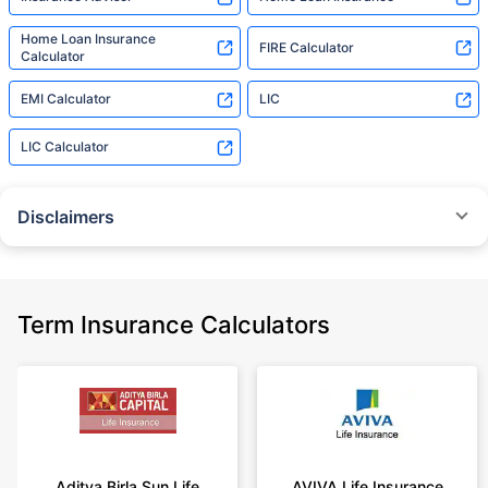
Home Loan Insurance
FIRE Calculator
Calculator
EMI Calculator
LIC
LIC Calculator
Disclaimers
˜
The insurers/plans mentioned are arranged in order of highest to lowest
Sum Assured(SA) offered by Policybazaar’s insurer partners offering term
insurance plans on our platform, as per ‘first year premium of life insurers
as at 31.03.2025 report’ published by IRDAI.
Term Insurance Calculators
Policybazaar does not endorse, rate or recommend any particular insurer
or insurance product offered by any insurer. For complete list of insurers in
India refer to the IRDAI website www.irdai.gov.in
+On the basis of your profile
+Rs. 410/month is starting price for a 1 crore term life insurance for an 18
year-old male, non-smoker, with no pre-existing diseases, cover upto 30
Aditya Birla Sun Life
AVIVA Life Insurance
years of age, rounded off to nearest 10