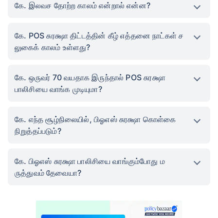
கே. இலவச தோற்ற காலம் என்றால் என்ன?
கே. POS சுரக்ஷா திட்டத்தின் கீழ் எத்தனை நாட்கள் ச
லுகைக் காலம் உள்ளது?
கே. ஒருவர் 70 வயதாக இருந்தால் POS சுரக்ஷா
பாலிசியை வாங்க முடியுமா?
கே. எந்த சூழ்நிலையில், பிஓஎஸ் சுரக்ஷா கொள்கை
நிறுத்தப்படும்?
கே. பிஓஎஸ் சுரக்ஷா பாலிசியை வாங்கும்போது ம
ருத்துவம் தேவையா?