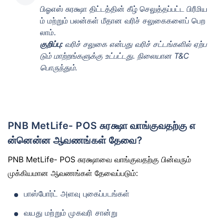
பிஓஎஸ் சுரக்ஷா திட்டத்தின் கீழ் செலுத்தப்பட்ட பிரீமிய
ம் மற்றும் பலன்கள் மீதான வரிச் சலுகைகளைப் பெற
லாம்.
குறிப்பு:
வரிச் சலுகை என்பது வரிச் சட்டங்களில் ஏற்ப
டும் மாற்றங்களுக்கு உட்பட்டது. நிலையான T&C
பொருந்தும்.
PNB MetLife- POS சுரக்ஷா வாங்குவதற்கு எ
ன்னென்ன ஆவணங்கள் தேவை?
PNB MetLife- POS சுரக்ஷாவை வாங்குவதற்கு பின்வரும்
முக்கியமான ஆவணங்கள் தேவைப்படும்:
பாஸ்போர்ட் அளவு புகைப்படங்கள்
வயது மற்றும் முகவரி சான்று