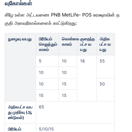
வுகோல்கள்
கீழே உள்ள அட்டவணை PNB MetLife- POS சுரக்ஷாவின் த
குதி அளவுகோல்களைக் காட்டுகிறது:
நுழைவு வயது
பிரீமியம்
கொள்கை
குறைந்த
அதிக
செலுத்தும்
காலம்
பட்ச வ
பட்ச வ
காலம்
யது
யது
5
10
18
55
10
10
10
15
50
15
15
அதிகபட்ச வய
65
து முதிர்வு (ஆ
ண்டுகள்)
பிரீமியம்
5/10/15