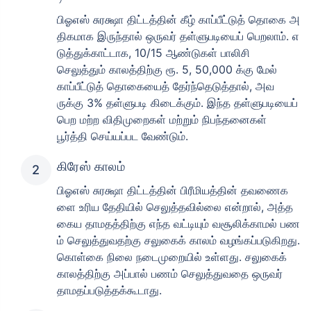
பிஓஎஸ் சுரக்ஷா திட்டத்தின் கீழ் காப்பீட்டுத் தொகை அ
திகமாக இருந்தால் ஒருவர் தள்ளுபடியைப் பெறலாம். எ
டுத்துக்காட்டாக, 10/15 ஆண்டுகள் பாலிசி
செலுத்தும் காலத்திற்கு ரூ. 5, 50,000 க்கு மேல்
காப்பீட்டுத் தொகையைத் தேர்ந்தெடுத்தால், அவ
ருக்கு 3% தள்ளுபடி கிடைக்கும். இந்த தள்ளுபடியைப்
பெற மற்ற விதிமுறைகள் மற்றும் நிபந்தனைகள்
பூர்த்தி செய்யப்பட வேண்டும்.
கிரேஸ் காலம்
பிஓஎஸ் சுரக்ஷா திட்டத்தின் பிரீமியத்தின் தவணைக
ளை உரிய தேதியில் செலுத்தவில்லை என்றால், அத்த
கைய தாமதத்திற்கு எந்த வட்டியும் வசூலிக்காமல் பண
ம் செலுத்துவதற்கு சலுகைக் காலம் வழங்கப்படுகிறது.
கொள்கை நிலை நடைமுறையில் உள்ளது. சலுகைக்
காலத்திற்கு அப்பால் பணம் செலுத்துவதை ஒருவர்
தாமதப்படுத்தக்கூடாது.