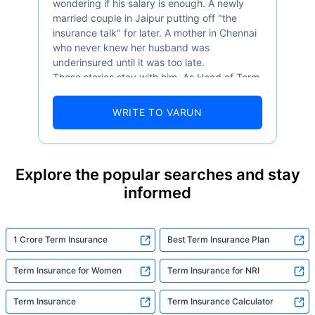
wondering if his salary is enough. A newly
married couple in Jaipur putting off "the
insurance talk" for later. A mother in Chennai
who never knew her husband was
underinsured until it was too late.
These stories stay with him. As Head of Term
Insurance at Policybazaar, Varun knows the
numbers well — 52.4% of Indians are aware
WRITE TO VARUN
of term insurance, yet only 9.6% own it. And
87% of families don't realise they're leaving
their loved ones with far less protection than
they actually need. But behind every
Explore the popular searches and stay
statistic, he sees a family that just needed
informed
someone to sit with them, explain it simply,
and help them take that one step. That's
exactly what Policybazaar's term insurance is
built to do. In his words, "Most people aren't
1 Crore Term Insurance
Best Term Insurance Plan
avoiding protection — they're just waiting for
someone to make it easy. That's what we're
Term Insurance for Women
Term Insurance for NRI
here for."
Term Insurance
Term Insurance Calculator