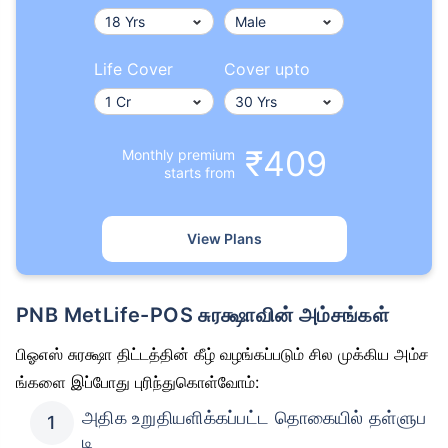
Life Cover
Cover upto
₹409
Monthly premium
starts from
View Plans
PNB MetLife-POS சுரக்ஷாவின் அம்சங்கள்
பிஓஎஸ் சுரக்ஷா திட்டத்தின் கீழ் வழங்கப்படும் சில முக்கிய அம்ச
ங்களை இப்போது புரிந்துகொள்வோம்:
அதிக உறுதியளிக்கப்பட்ட தொகையில் தள்ளுப
டி