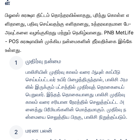
ள்
பிஓஎஸ் சுரக்ஷா திட்டம் தொந்தரவில்லாதது, புரிந்து கொள்ள எ
ளிதானது, பதிவு செய்வதற்கு எளிதானது, உத்தரவாதமான பே-
அவுட்களை வழங்குகிறது மற்றும் நெகிழ்வானது. PNB MetLife
- POS சுரக்ஷாவின் முக்கிய நன்மைகளின் தீர்வறிக்கை இங்கே
வயது டேர்ம் இன்சூரன்ஸ் பிரீமியங்களை
உள்ளது.
எவ்வாறு
பாதிக்கிறது
முதிர்வு நன்மை
பாலிசியின் முதிர்வு காலம் வரை ஆயுள் காப்பீடு
24 வயது
34 வயது
செய்யப்பட்டவர் உயிர் பிழைத்திருந்தால், பாலிசி அம
லில் இருக்கும் பட்சத்தில் முதிர்வுத் தொகையைப்
பெறுவார். இந்தத் தொகையானது பாலிசி முதிர்வு
காலம் வரை சரியான நேரத்தில் செலுத்தப்பட்ட அ
னைத்து பிரீமியங்களின் மொத்தமாகும். முதிர்வு ந
₹ 434/மாதம்
*
₹ 630/மாதம்
*
ன்மையை செலுத்திய பிறகு, பாலிசி நிறுத்தப்படும்.
44 வயது
மரண பலன்