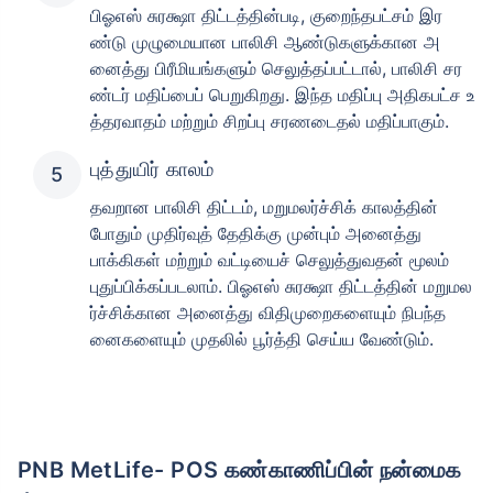
பிஓஎஸ் சுரக்ஷா திட்டத்தின்படி, குறைந்தபட்சம் இர
ண்டு முழுமையான பாலிசி ஆண்டுகளுக்கான அ
னைத்து பிரீமியங்களும் செலுத்தப்பட்டால், பாலிசி சர
ண்டர் மதிப்பைப் பெறுகிறது. இந்த மதிப்பு அதிகபட்ச உ
த்தரவாதம் மற்றும் சிறப்பு சரணடைதல் மதிப்பாகும்.
புத்துயிர் காலம்
தவறான பாலிசி திட்டம், மறுமலர்ச்சிக் காலத்தின்
போதும் முதிர்வுத் தேதிக்கு முன்பும் அனைத்து
பாக்கிகள் மற்றும் வட்டியைச் செலுத்துவதன் மூலம்
புதுப்பிக்கப்படலாம். பிஓஎஸ் சுரக்ஷா திட்டத்தின் மறுமல
ர்ச்சிக்கான அனைத்து விதிமுறைகளையும் நிபந்த
னைகளையும் முதலில் பூர்த்தி செய்ய வேண்டும்.
PNB MetLife- POS கண்காணிப்பின் நன்மைக