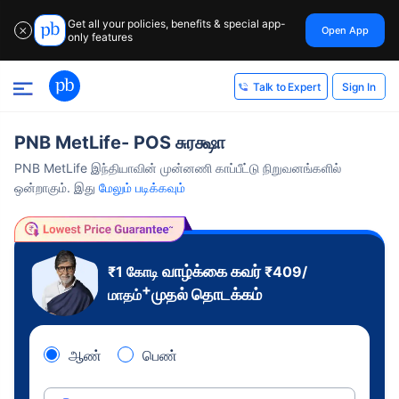
Get all your policies, benefits & special app-
Open App
✕
only features
Sign In
Talk to Expert
PNB MetLife- POS சுரக்ஷா
PNB MetLife இந்தியாவின் முன்னணி காப்பீட்டு நிறுவனங்களில்
ஒன்றாகும். இது
மேலும் படிக்கவும்
வாழ்க்கை கவர்
₹1 கோடி
₹
409
/
+
முதல் தொடக்கம்
மாதம்
ஆண்
பெண்