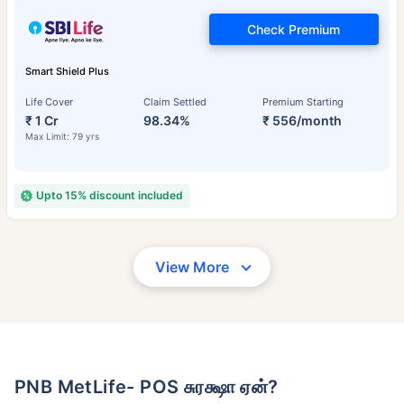
Check Premium
Smart Shield Plus
Life Cover
Claim Settled
Premium Starting
₹ 1 Cr
98.34%
₹ 556/month
Max Limit: 79 yrs
Upto 15% discount included
View More
PNB MetLife- POS சுரக்ஷா ஏன்?