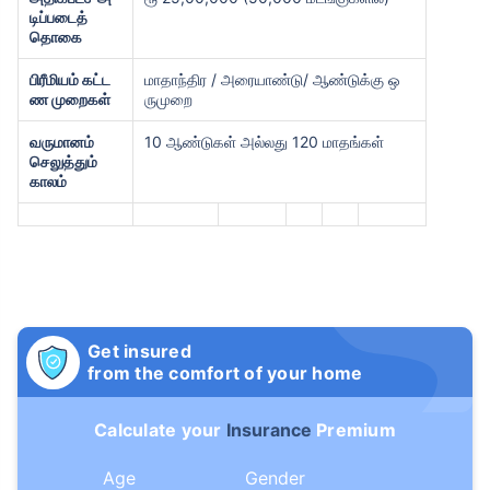
டிப்படைத்
தொகை
பிரீமியம் கட்ட
மாதாந்திர / அரையாண்டு/ ஆண்டுக்கு ஒ
ண முறைகள்
ருமுறை
வருமானம்
10 ஆண்டுகள் அல்லது 120 மாதங்கள்
செலுத்தும்
காலம்
Get insured
from the comfort of your home
Calculate your
Insurance
Premium
Age
Gender