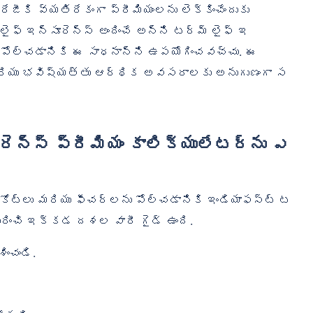
ీకి వ్యతిరేకంగా ప్రీమియంలను లెక్కించేందుకు
లైఫ్ ఇన్సూరెన్స్ అందించే అన్ని టర్మ్ లైఫ్ ఇ
రిపోల్చడానికి ఈ సాధనాన్ని ఉపయోగించవచ్చు. ఈ
 మరియు భవిష్యత్తు ఆర్థిక అవసరాలకు అనుగుణంగా స
 కోట్‌లు మరియు ఫీచర్‌లను పోల్చడానికి ఇండియాఫస్ట్ ట
గురించి ఇక్కడ దశల వారీ గైడ్ ఉంది.
ించండి.