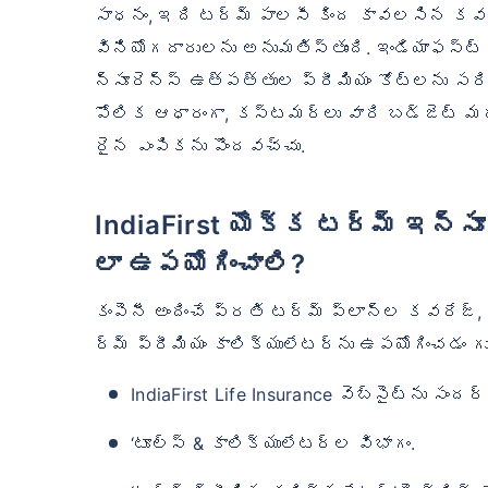
సాధనం, ఇది టర్మ్ పాలసీ కింద కావలసిన కవరేజ
వినియోగదారులను అనుమతిస్తుంది. ఇండియాఫస్ట్ 
న్సూరెన్స్ ఉత్పత్తుల ప్రీమియం కోట్‌లను స
పోలిక ఆధారంగా, కస్టమర్‌లు వారి బడ్జెట్
రైన ఎంపికను పొందవచ్చు.
IndiaFirst యొక్క టర్మ్ ఇన్సూరెన్స్ ప్రీమియం కాలిక్యులేటర్‌ను ఎ
లా ఉపయోగించాలి?
కంపెనీ అందించే ప్రతి టర్మ్ ప్లాన్‌ల కవరేజ్,
ర్మ్ ప్రీమియం కాలిక్యులేటర్‌ను ఉపయోగించడం 
IndiaFirst Life Insurance వెబ్‌సైట్‌ను సందర్శ
‘టూల్స్ & కాలిక్యులేటర్ల విభాగం.