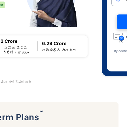
.2 Crore
6.29 Crore
నమోదు చేసిన
అమ్ముడైన పాలసీలు
By conti
వినియోగదారులు
ీమియం కాలిక్యులేటర్
˜
erm Plans