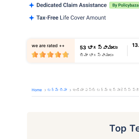
13
we are rated ++
53 భాగస్వాములు
బీమా భాగస్వాములు
Home
టర్మ్ బీమా
ఇండియా ఫస్ట్ టర్మ్ ఇన్సూరెన్స్ ప్ర
Top T