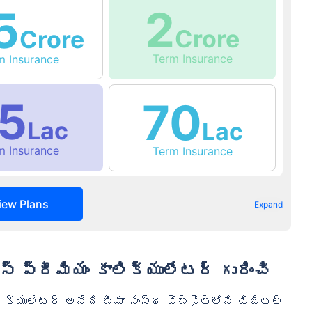
2
5
Crore
Crore
Term Insurance
rm Insurance
5
70
Lac
Lac
rm Insurance
Term Insurance
iew Plans
Expand
స్ ప్రీమియం కాలిక్యులేటర్ గురించి
ిక్యులేటర్ అనేది బీమా సంస్థ వెబ్‌సైట్‌లోని డిజిటల్