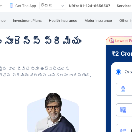
im
Get The App
NRI's: 91-124-6656507
Service
nce
Investment Plans
Health Insurance
Motor Insurance
Other I
సూరెన్స్ ప్రీమియం
₹2 Cro
ేకమైన కాల జీవిత బీమా ఉత్పత్తులను
పుర
ైన ప్రీమియం చెల్లింపు ఎంపికలను అందిస్తుంది.