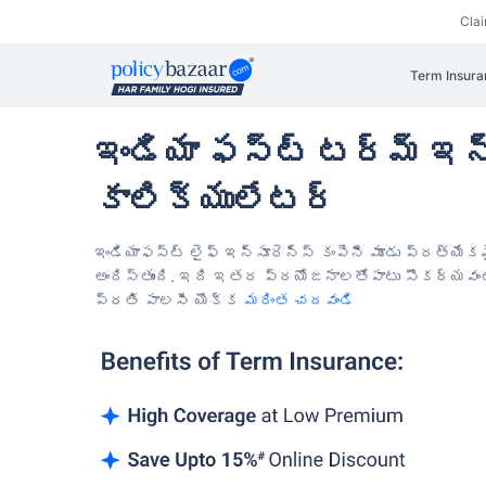
Cla
Term Insura
ఇండియా ఫస్ట్ టర్మ్ ఇన్
కాలిక్యులేటర్
ఇండియాఫస్ట్ లైఫ్ ఇన్సూరెన్స్ కంపెనీ మూడు ప్రత్య
అందిస్తుంది. ఇది ఇతర ప్రయోజనాలతోపాటు
సౌకర్యవంతమ
ప్రతి పాలసీ యొక్క
మరింత చదవండి