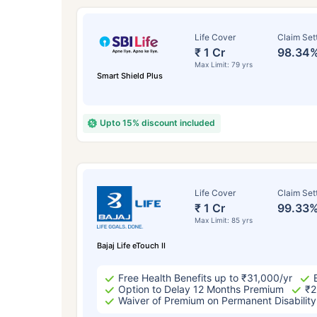
Life Cover
Claim Set
₹ 1 Cr
98.34
Max Limit: 79 yrs
Smart Shield Plus
Upto 15% discount included
వయసు 
Life Cover
Claim Set
₹ 1 Cr
99.33
Max Limit: 85 yrs
సంవత
Bajaj Life eTouch II
Free Health Benefits up to ₹31,000/yr
Option to Delay 12 Months Premium
₹2
Waiver of Premium on Permanent Disability