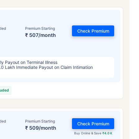
tled
Premium Starting
Check Premium
₹ 507/month
ly Payout on Terminal Illness
.0 Lakh Immediate Payout on Claim Intimation
luded
tled
Premium Starting
Check Premium
₹ 509/month
Buy Online & Save
₹4.0 K