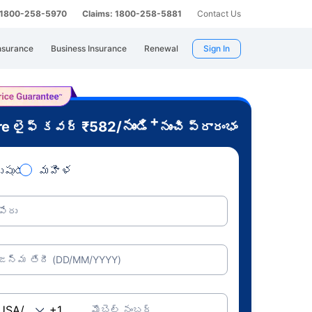
: 1800-258-5970
Claims: 1800-258-5881
Contact Us
nsurance
Business Insurance
Renewal
Sign In
+
re
₹
582
/నుండి
లైఫ్ కవర్
నుంచి ప్రారంభం
ుషుడు
మహిళ
పేరు
జన్మ తేదీ (DD/MM/YYYY)
మొబైల్ నంబర్