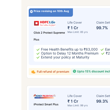
Price revising on 10th Aug
Life Cover
Claim Set
₹ 1 Cr
99.7%
Max Limit: 85 yrs
Click 2 Protect Supreme
Plus
Free Health Benefits up to ₹63,000
Ear
Option to Delay 12 Months Premium
₹2
Extend your policy at Maturity
Upto 15% discount inc
Full refund of premium
Life Cover
Claim Set
₹ 1 Cr
99.3%
iProtect Smart Plus
Max Limit: 99 yrs