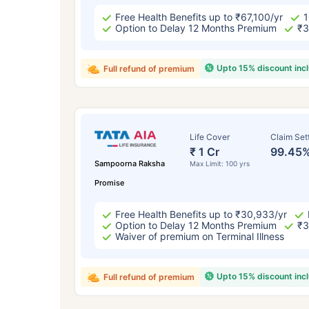
Free Health Benefits up to ₹67,100/yr
1
Option to Delay 12 Months Premium
₹3
Upto 15% discount inc
Full refund of premium
Life Cover
Claim Set
₹ 1 Cr
99.45
Sampoorna Raksha
Max Limit: 100 yrs
Promise
Free Health Benefits up to ₹30,933/yr
Option to Delay 12 Months Premium
₹3
Waiver of premium on Terminal Illness
Upto 15% discount inc
Full refund of premium