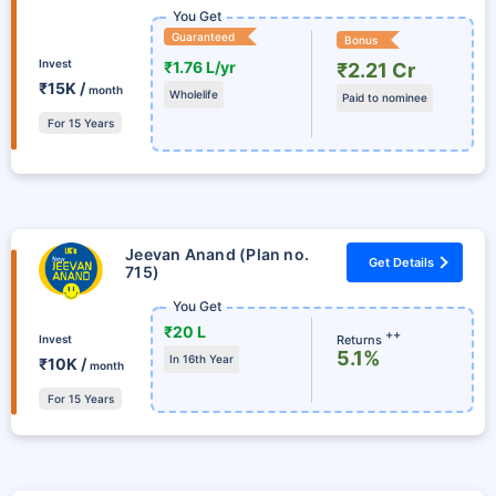
You Get
Guaranteed
Bonus
Invest
₹1.76 L/yr
₹2.21 Cr
₹15K /
month
Wholelife
Paid to nominee
For 15 Years
Jeevan Anand (Plan no.
Get Details
715)
You Get
₹20 L
++
Returns
Invest
5.1%
In 16th Year
₹10K /
month
For 15 Years