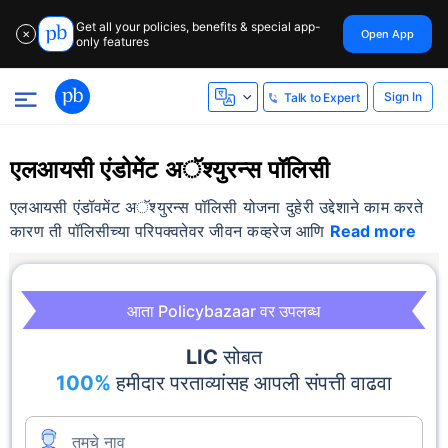
Get all your policies, benefits & special app-
Open App
✕
only features
Sign In
Talk to Expert
एलआयसी एंडोमेंट अॅश्युरन्स पॉलिसी
एलआयसी एंडॉवमेंट अॅश्युरन्स पॉलिसी योजना दुहेरी उद्देशाने काम करते
कारण ती पॉलिसीच्या परिपक्वतेवर जीवन कव्हरेज आणि
Read more
आता Policybazaar वर उपलब्ध
LIC
सोबत
100%
हमीदार परताव्यांसह आपली संपत्ती वाढवा
तुमचे नाव