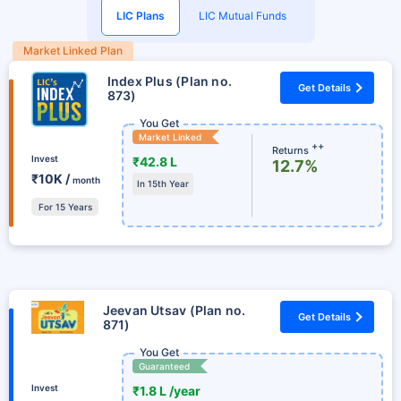
LIC Plans
LIC Mutual Funds
Market Linked Plan
Index Plus (Plan no.
Get Details
873)
You Get
Market Linked
++
Returns
Invest
₹42.8 L
12.7%
₹10K /
month
In 15th Year
For 15 Years
Jeevan Utsav (Plan no.
Get Details
871)
You Get
Guaranteed
Invest
₹1.8 L /year