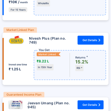
₹10K /
month
Wholelife
For 15 Years
Market Linked Plan
Nivesh Plus (Plan no.
Get Details
749)
You Get
Market Linked
+
Returns
₹8.22 L
15.2%
Invest one time
In 15th Year
RSI *
₹ 1.25 L
Guaranteed Income Plan
Jeevan Umang (Plan no.
Get Details
945)