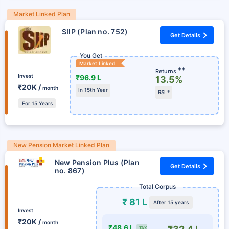
Market Linked Plan
SIIP (Plan no. 752)
Get Details
You Get
Market Linked
++
Returns
Invest
₹96.9 L
13.5%
₹20K /
month
In 15th Year
RSI *
For 15 Years
New Pension Market Linked Plan
New Pension Plus (Plan
Get Details
no. 867)
Total Corpus
₹ 81 L
After 15 years
Invest
₹20K /
month
₹48.6 L
TAX