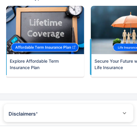
Term
Insurance Plan
Life Insurance
Disclaimers
+
*All savings are provided by the insurer as per the IRDAI
approved insurance plan. Standard T&C Apply
^Trad plans with a premium above 5 lakhs would be taxed as per