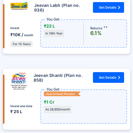
Jeevan Labh (Plan no.
Get Details
936)
You Get
₹22 L
++
Returns
Invest
6.1%
In 16th Year
₹10K /
month
For 15 Years
Jeevan Shanti (Plan no.
Get Details
858)
You Get
Guaranteed Pension
₹1 Cr
Invest one time
As 28,600/month
₹ 25 L