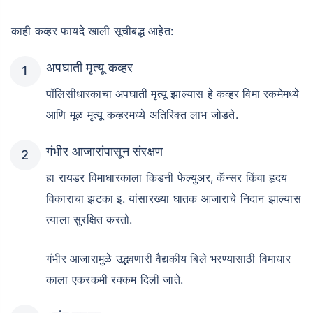
मासिक मोडमध्ये सिंगल इंस्टॉलमेंट सुविधा
काही कव्हर फायदे खाली सूचीबद्ध आहेत:
समर्पित क्लेम सहाय्यता
80C आणि 10(10)D* अंतर्गत कर बचत
अपघाती मृत्यू कव्हर
कोणतेही लपविलेले शुल्क नाही
पॉलिसीधारकाचा अपघाती मृत्यू झाल्यास हे कव्हर विमा रकमेमध्ये
आणि मूळ मृत्यू कव्हरमध्ये अतिरिक्त लाभ जोडते.
प्लॅन्स पहा
गंभीर आजारांपासून संरक्षण
LIC ग्रोथ फंडच्या सुरुवातीपासूनचा परतावा+
₹2.5 लाख प्रति वर्ष गुंतवणुकीपर्यंत कर लाभ
हा रायडर विमाधारकाला किडनी फेल्युअर, कॅन्सर किंवा हृदय
विकाराचा झटका इ. यांसारख्या घातक आजाराचे निदान झाल्यास
त्याला सुरक्षित करतो.
गंभीर आजारामुळे उद्भवणारी वैद्यकीय बिले भरण्यासाठी विमाधार
काला एकरकमी रक्कम दिली जाते.