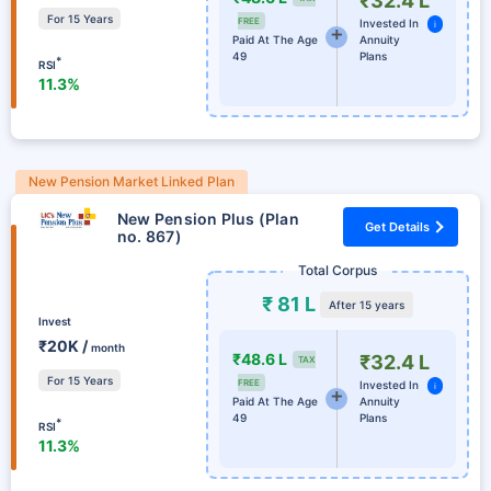
₹32.4 L
For 15 Years
FREE
Invested In
i
Paid At The Age
Annuity
49
Plans
*
RSI
11.3%
New Pension Market Linked Plan
New Pension Plus (Plan
Get Details
no. 867)
Total Corpus
₹ 81 L
After 15 years
Invest
₹20K /
month
₹48.6 L
₹32.4 L
TAX
For 15 Years
FREE
Invested In
i
Paid At The Age
Annuity
49
Plans
*
RSI
11.3%