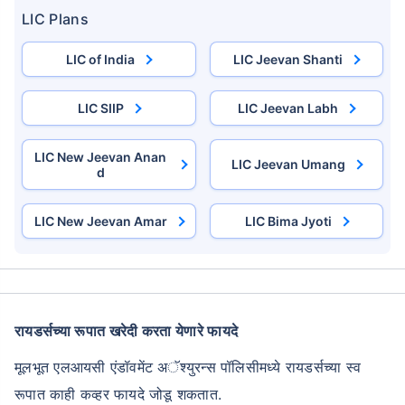
LIC Plans
LIC of India
LIC Jeevan Shanti
LIC SIIP
LIC Jeevan Labh
LIC New Jeevan Anan
LIC Jeevan Umang
d
LIC New Jeevan Amar
LIC Bima Jyoti
आपल्या भविष्यात गुंतवणूक करण्यासाठी तयार आहात का?
अजून जाऊ नका!
आजच LIC गुंतवणूक योजना खरेदी करा आणि
रायडर्सच्या रूपात खरेदी करता येणारे फायदे
मूलभूत एलआयसी एंडॉवमेंट अॅश्युरन्स पॉलिसीमध्ये रायडर्सच्या स्व
+
15
%
पर्यंत परतावा मिळवा
रूपात काही कव्हर फायदे जोडू शकतात.