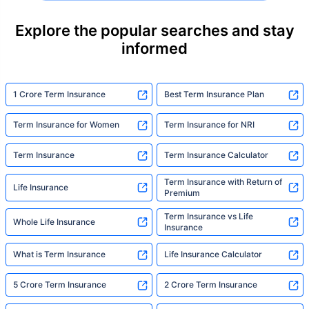
their loved ones with far less protection than
they actually need. But behind every
Explore the popular searches and stay
statistic, he sees a family that just needed
informed
someone to sit with them, explain it simply,
and help them take that one step. That's
exactly what Policybazaar's term insurance is
built to do. In his words, "Most people aren't
1 Crore Term Insurance
Best Term Insurance Plan
avoiding protection — they're just waiting for
someone to make it easy. That's what we're
Term Insurance for Women
Term Insurance for NRI
here for."
Term Insurance
Term Insurance Calculator
Term Insurance with Return of
Life Insurance
Premium
Term Insurance vs Life
Whole Life Insurance
Insurance
What is Term Insurance
Life Insurance Calculator
5 Crore Term Insurance
2 Crore Term Insurance