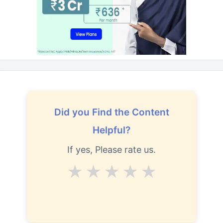
Did you Find the Content
Helpful?
If yes, Please rate us.
Average
Good
V.Good
Excellent
Superb