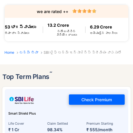
we are rated ++
13.2 Crore
53 భాగస్వాములు
6.29 Crore
నమోదు చేసిన
బీమా భాగస్వాములు
అమ్ముడైన పాలసీలు
వినియోగదారులు
Home
టర్మ్ బీమా
SBI లైఫ్ టర్మ్ ఇన్సూరెన్స్ ప్రీమియం వాపసుతో
˜
Top Term Plans
Check Premium
Smart Shield Plus
Life Cover
Claim Settled
Premium Starting
₹ 1 Cr
98.34%
₹ 555/month