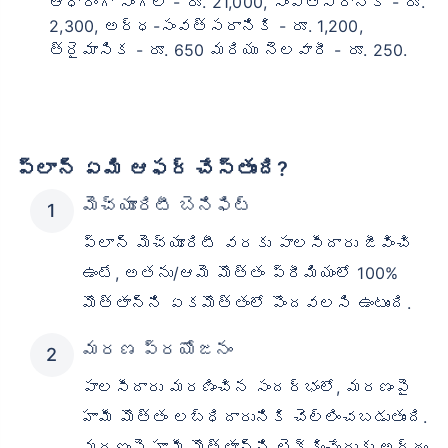
ఆధారంగా సింగిల్ - రూ. 21,000, సంవత్సరానికి - రూ.
2,300, అర్ధ-సంవత్సరానికి - రూ. 1,200,
త్రైమాసిక - రూ. 650 మరియు నెలవారీ - రూ. 250.
ప్లాన్ ఏమి ఆఫర్ చేస్తుంది?
మెచ్యూరిటీ బెనిఫిట్
ప్లాన్ మెచ్యూరిటీ వరకు పాలసీదారు జీవించి
ఉంటే, అతను/ఆమె మొత్తం ప్రీమియంలో 100%
మొత్తాన్ని ఏకమొత్తంలో పొందవలసి ఉంటుంది.
మరణ ప్రయోజనం
పాలసీదారు మరణించిన సందర్భంలో, మరణంపై
హామీ మొత్తం లబ్ధిదారునికి చెల్లించబడుతుంది.
మరణంపై హామీ మొత్తాన్ని లెక్కించేందుకు అర్థం