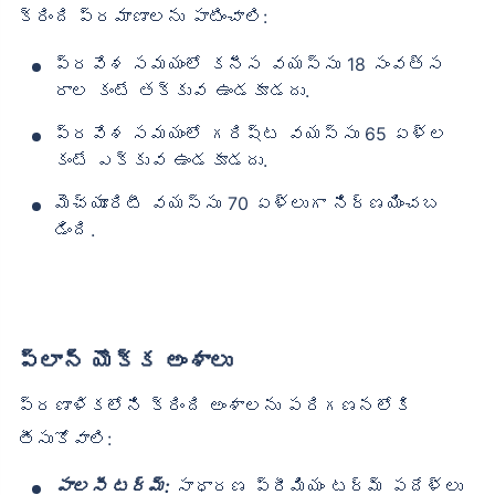
క్రింది ప్రమాణాలను పాటించాలి:
ప్రవేశ సమయంలో కనీస వయస్సు 18 సంవత్స
రాల కంటే తక్కువ ఉండకూడదు.
ప్రవేశ సమయంలో గరిష్ట వయస్సు 65 ఏళ్ల
కంటే ఎక్కువ ఉండకూడదు.
మెచ్యూరిటీ వయస్సు 70 ఏళ్లుగా నిర్ణయించబ
డింది.
ప్లాన్ యొక్క అంశాలు
ప్రణాళికలోని క్రింది అంశాలను పరిగణనలోకి
తీసుకోవాలి:
పాలసీ టర్మ్:
సాధారణ ప్రీమియం టర్మ్ పదేళ్లు