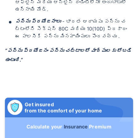
ఆఫ్‌లైన్ మరియు ఆన్‌లైన్ రెండింటిలోనూ అందుబాటులో
ఉన్నాయి మోడ్.
పన్ను ప్రయోజనాలు
-
భారత ఆదాయపు పన్ను చ
ట్టంలోని సెక్షన్ 80C మరియు 10(10D) ప్రకారం
ఈ పాలసీకి పన్ను మినహాయింపులు పొందవచ్చు .
“పన్ను ప్రయోజనం పన్ను చట్టాలలో మార్పులకు లోబడి
ఉంటుంది.”
Get insured
from the comfort of your home
Calculate your
Insurance
Premium