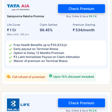
Check Premium
Sampoorna Raksha Promise
Buy Online & Save
₹0.7 K
Life Cover
Claim Settled
Premium Starting
₹ 1 Cr
99.45%
₹ 534/month
Max Limit: 100 yrs
Free Health Benefits up to ₹30,933/yr
Early payout on Terminal Illness
Option to Delay 12 Months Premium
₹3 Lakh Immediate Payout on Claim Intimation
Waiver of premium on Terminal Illness
Upto 15% discount included
Full refund of premium
Check Premium
Buy Online & Save
₹0.3 K