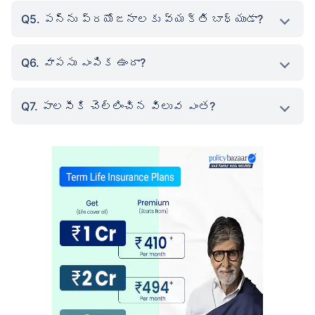
Q5. పన్ను ప్రయోజనాలకు వ్యక్తి బాధ్యుడా?
Q6. వాపసు ఎంపిక ఉందా?
Q7. పాలసీకి చెల్లించిన విలువ ఎంత?