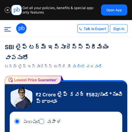
Get all your policies, benefits & special app-
Open App
✕
only features
Sign In
Talk to Expert
SBI లైఫ్ టర్మ్ ఇన్సూరెన్స్ ప్రీమియం
వాపసుతో
టర్మ్ లైఫ్ ఇన్సూరెన్స్ అనేది మీ
మరింత చదవండి
+
లైఫ్ కవర్
నుంచి
₹2 Crore
₹
582
/నుండి
ప్రారంభం
పురుషుడు
మహిళ