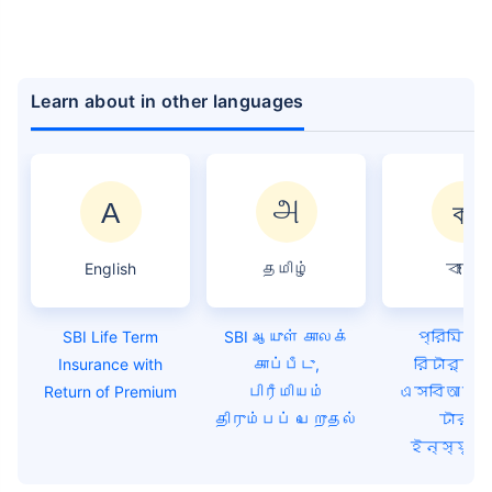
Learn about in other languages
English
தமிழ்
বাংলা
SBI Life Term
SBI ஆயுள் காலக்
প্রিমিয়া
Insurance with
காப்பீடு,
রিটার্ন 
Return of Premium
பிரீமியம்
এসবিআই ল
திரும்பப் பெறுதல்
টার্ম
ইন্স্যুরে