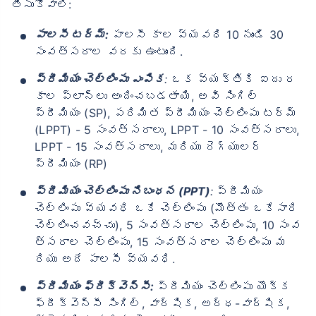
తీసుకోవాలి:
పాలసీ టర్మ్:
పాలసీ కాల వ్యవధి 10 నుండి 30
సంవత్సరాల వరకు ఉంటుంది.
ప్రీమియం చెల్లింపు ఎంపిక
:
ఒక వ్యక్తికి ఐదు ర
కాల ప్లాన్‌లు అందించబడతాయి, అవి సింగిల్
ప్రీమియం (SP), పరిమిత ప్రీమియం చెల్లింపు టర్మ్
(LPPT) - 5 సంవత్సరాలు, LPPT - 10 సంవత్సరాలు,
LPPT - 15 సంవత్సరాలు, మరియు రెగ్యులర్
ప్రీమియం (RP)
ప్రీమియం చెల్లింపు నిబంధన (PPT)
:
ప్రీమియం
చెల్లింపు వ్యవధి ఒకే చెల్లింపు (మొత్తం ఒకేసారి
చెల్లించవచ్చు), 5 సంవత్సరాల చెల్లింపు, 10 సంవ
త్సరాల చెల్లింపు, 15 సంవత్సరాల చెల్లింపు మ
రియు అదే పాలసీ వ్యవధి.
ప్రీమియం ఫ్రీక్వెన్సీ:
ప్రీమియం చెల్లింపు యొక్క
ఫ్రీక్వెన్సీ సింగిల్, వార్షిక, అర్ధ-వార్షిక,