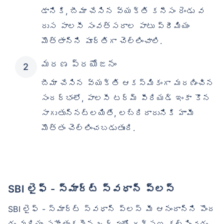
డానికి, బీమా చేసిన వ్యక్తి కనీసం రెండు వ
రుస పాలసీ సంవత్సరాల పాటు ప్రీమియం
మొత్తాన్ని పూర్తిగా చెల్లించాలి.
మరణ ప్రయోజనం
బీమా చేసిన వ్యక్తి ఆకస్మికంగా మరణించిన
సందర్భంలో, పాలసీ టర్మ్ పీరియడ్ ఇంకా కొన
సాగుతున్నట్లయితే, లబ్దిదారునికి హామీ
మొత్తం చెల్లించబడుతుంది.
SBI లైఫ్ - స్మార్ట్ స్వధాన్ ప్లస్
SBI లైఫ్ - స్మార్ట్ స్వధాన్ ప్లస్ మీ ఆనందాన్ని పొంద
డం మరియు సహేతుకమైన ఖర్చుతో రక్షణ కల్పించడం