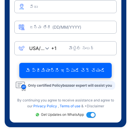
పేరు
జన్మ తేదీ (DD/MM/YYYY)
మొబైల్ నంబర్
మీ ప్రీమియాన్ని ఇప్పుడే చెక్ చేయండి
By continuing you agree to receive assistance and agree to
our
Privacy Policy
,
Terms of use
& +Disclaimer
Get Updates on WhatsApp