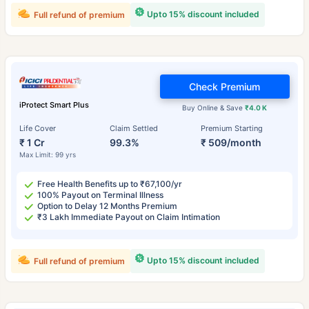
Upto 15% discount included
Full refund of premium
Check Premium
iProtect Smart Plus
Buy Online & Save
₹4.0 K
Life Cover
Claim Settled
Premium Starting
₹ 1 Cr
99.3%
₹ 509/month
Max Limit: 99 yrs
Free Health Benefits up to ₹67,100/yr
100% Payout on Terminal Illness
Option to Delay 12 Months Premium
₹3 Lakh Immediate Payout on Claim Intimation
Upto 15% discount included
Full refund of premium