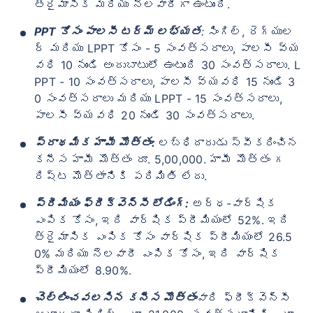
త్రైమాసిక మరియు నెలవారీగా ఉంటుంది.
PPT కోసం పాలసీ టర్మ్ లభ్యత
:
సింగిల్, రెగ్యుల
ర్ మరియు LPPT కోసం - 5 సంవత్సరాలు, పాలసీ వ్య
వధి 10 నుండి అందుబాటులో ఉంటుంది 30 సంవత్సరాలు. L
PPT - 10 సంవత్సరాలు, పాలసీ వ్యవధి 15 నుండి 3
0 సంవత్సరాలు మరియు LPPT - 15 సంవత్సరాలు,
పాలసీ వ్యవధి 20 నుండి 30 సంవత్సరాలు.
ప్రాథమిక హామీ మొత్తం:
లబ్ధిదారుడు స్వీకరించిన
కనీస హామీ మొత్తం రూ. 5,00,000. హామీ మొత్తం గ
రిష్ట మొత్తానికి పరిమితి లేదు.
ప్రీమియం ఫ్రీక్వెన్సీ లోడింగ్:
అర్ధ-వార్షిక
ఎంపిక కోసం, ఇది వార్షిక ప్రీమియంలో 52%. ఇది
త్రైమాసిక ఎంపిక కోసం వార్షిక ప్రీమియంలో 26.5
0% మరియు నెలవారీ ఎంపిక కోసం, ఇది వార్షిక
ప్రీమియంలో 8.90%.
చెల్లించవలసిన కనీస మొత్తం
వారి ఫ్రీక్వెన్సీ