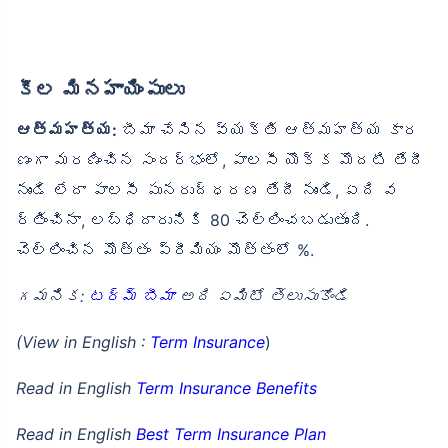
కీల మినహాయింపులు
ఆత్మహత్య:
బీమా చేసిన వ్యక్తి ఆత్మహత్య కార
ణంగా మరణించిన సందర్భంలో, పాలసీ యొక్క మొదటి తేదీ
నుండి లేదా పాలసీ పునరుద్ధరణ తేదీ నుండి, ఏది వ
ర్తించినా, లబ్ధిదారునికి 80 చెల్లించబడుతుంది.
చెల్లించిన మొత్తం ప్రీమియం మొత్తంలో %.
గమనిక:
టర్మ్ బీమా
అది ఏమిటో తెలుసుకోండి
(View in English :
Term Insurance
)
Read in English
Term Insurance Benefits
Read in English
Best Term Insurance Plan