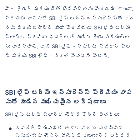
మీరు రైడర్ మరియు డెత్ బెనిఫిట్‌లను పొందడమే కాకుండా,
ప్రీమియం వాపసుతో SBI లైఫ్ టర్మ్ ఇన్సూరెన్స్‌తో అద
నపు ప్రయోజనాన్ని కూడా పొందవచ్చు. SBI లైఫ్ టర్మ్
ప్లాన్‌లు ప్రీమియం ఫీచర్‌లతో కూడిన రెండు వేరియంట్‌ల
ను అందిస్తాయి, అవి SBI లైఫ్ - స్మార్ట్ స్వధాన్ ప్ల
స్ మరియు SBI లైఫ్ - సరళ స్వధన్ ప్లస్.
SBI లైఫ్ టర్మ్ ఇన్సూరెన్స్ ప్రీమియం వాప
సుతో కూడిన ముఖ్యమైన లక్షణాలు
SBI లైఫ్ టర్మ్ ప్లాన్‌ల యొక్క కొన్ని ఫీచర్లు:
కవరేజ్ వ్యవధిలో అకాల మరణం సంభవించిన
ప్పుడు బీమా చేసిన వ్యక్తి కుటుంబానికి ఆర్థిక