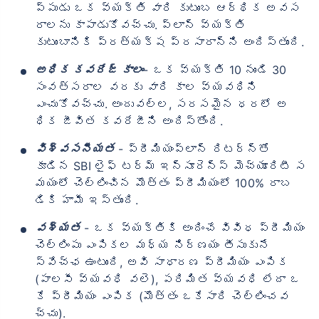
ప్పుడు ఒక వ్యక్తి వారి కుటుంబ ఆర్థిక అవస
రాలను కాపాడుకోవచ్చు. ప్లాన్ వ్యక్తి
కుటుంబానికి ప్రత్యక్ష ప్రసారాన్ని అందిస్తుంది.
అధిక కవరేజ్ కాలం
- ఒక వ్యక్తి 10 నుండి 30
సంవత్సరాల వరకు వారి కాల వ్యవధిని
ఎంచుకోవచ్చు. అందువల్ల, సరసమైన ధరలో అ
ధిక జీవిత కవరేజీని అందిస్తోంది.
విశ్వసనీయత
- ప్రీమియంప్లాన్ రిటర్న్‌తో
కూడిన SBI లైఫ్ టర్మ్ ఇన్సూరెన్స్ మెచ్యూరిటీ స
మయంలో చెల్లించిన మొత్తం ప్రీమియంలో 100% రాబ
డికి హామీ ఇస్తుంది.
వశ్యత
- ఒక వ్యక్తికి అందించే వివిధ ప్రీమియం
చెల్లింపు ఎంపికల మధ్య నిర్ణయం తీసుకునే
స్వేచ్ఛ ఉంటుంది, అవి సాధారణ ప్రీమియం ఎంపిక
(పాలసీ వ్యవధి వలె), పరిమిత వ్యవధి లేదా ఒ
కే ప్రీమియం ఎంపిక (మొత్తం ఒకేసారి చెల్లించవ
చ్చు).