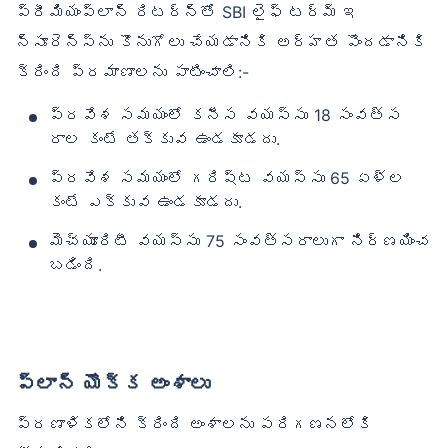
ప్రీమియంప్లాన్ రిటర్న్‌తో SBI లైఫ్ టర్మ్ ఇ
న్సూరెన్స్‌ను కొనుగోలు చేయడానికి అర్హత పొందడానికి
క్రింది ప్రమాణాలను పాటించాలి:-
ప్రవేశ సమయంలో కనీస వయస్సు 18 సంవత్స
రాల కంటే తక్కువ ఉండకూడదు.
ప్రవేశ సమయంలో గరిష్ట వయస్సు 65 ఏళ్ల
కంటే ఎక్కువ ఉండకూడదు.
మెచ్యూరిటీ వయస్సు 75 సంవత్సరాలుగా నిర్ణయించ
బడింది.
ప్లాన్ యొక్క అంశాలు
ప్రణాళికలోని క్రింది అంశాలను పరిగణనలోకి