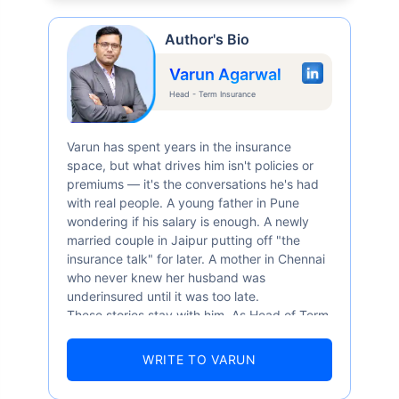
Author's Bio
Varun Agarwal
Head - Term Insurance
Varun has spent years in the insurance
space, but what drives him isn't policies or
premiums — it's the conversations he's had
with real people. A young father in Pune
wondering if his salary is enough. A newly
married couple in Jaipur putting off "the
insurance talk" for later. A mother in Chennai
who never knew her husband was
underinsured until it was too late.
These stories stay with him. As Head of Term
Insurance at Policybazaar, Varun knows the
numbers well — 52.4% of Indians are aware
WRITE TO VARUN
of term insurance, yet only 9.6% own it. And
87% of families don't realise they're leaving