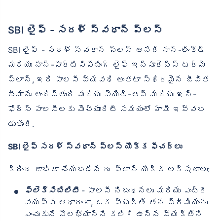
SBI లైఫ్ - సరళ్ స్వధాన్ ప్లస్
SBI లైఫ్ - సరళ్ స్వధాన్ ప్లస్ అనేది నాన్-లింక్డ్
మరియు నాన్-పార్టిసిపేటింగ్ లైఫ్ ఇన్సూరెన్స్ టర్మ్
ప్లాన్, ఇది పాలసీ వ్యవధి అంతటా స్థిరమైన జీవిత
బీమాను అందిస్తుంది మరియు పెయిడ్-అప్ మరియు ఇన్-
ఫోర్స్ పాలసీలకు మెచ్యూరిటీ సమయంలో హామీ ఇవ్వబ
డుతుంది.
SBI లైఫ్ సరళ్ స్వధాన్ ప్లస్ యొక్క ఫీచర్లు
క్రింద జాబితా చేయబడిన ఈ ప్లాన్ యొక్క లక్షణాలు:
ఫ్లెక్సిబిలిటీ
-
పాలసీ నిబంధనలు మరియు ఎంట్రీ
వయస్సు ఆధారంగా, ఒక వ్యక్తి తన ప్రీమియంను
ఎంచుకునే సౌలభ్యాన్ని కలిగి ఉన్న వ్యక్తిని