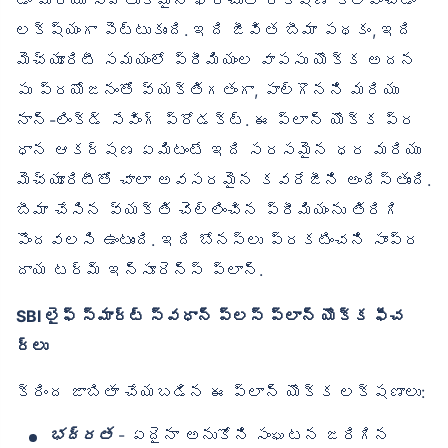
లక్ష్యంగా పెట్టుకుంది. ఇది జీవిత బీమా పథకం, ఇది
మెచ్యూరిటీ సమయంలో ప్రీమియంల వాపసు యొక్క అదన
పు ప్రయోజనంతో వ్యక్తిగతంగా, పాల్గొనని మరియు
నాన్-లింక్డ్ సేవింగ్ ప్రోడక్ట్. ఈ ప్లాన్ యొక్క ప్ర
ధాన ఆకర్షణ ఏమిటంటే ఇది సరసమైన ధర మరియు
మెచ్యూరిటీతో చాలా అవసరమైన కవరేజీని అందిస్తుంది.
బీమా చేసిన వ్యక్తి చెల్లించిన ప్రీమియంను తిరిగి
పొందవలసి ఉంటుంది. ఇది బోనస్‌లు ప్రకటించని సాంప్ర
దాయ టర్మ్ ఇన్సూరెన్స్ ప్లాన్.
SBI లైఫ్ స్మార్ట్ స్వధాన్ ప్లస్ ప్లాన్ యొక్క ఫీచ
ర్లు
క్రింద జాబితా చేయబడిన ఈ ప్లాన్ యొక్క లక్షణాలు:
భద్రత
- ఏదైనా అనుకోని సంఘటన జరిగిన