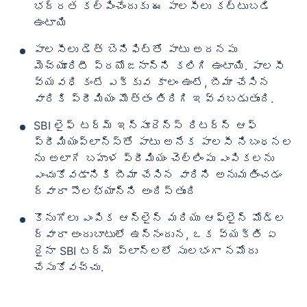
భద్రత కల్పించేందుకు ఈ పాలసీలు కట్టుబడి
ఉంటాయి
పాలసీలు డెత్ బెనిఫిట్‌తో పాటు అదనపు
మెచ్యూరిటీ ప్రయోజనాన్ని కలిగి ఉంటాయి. పాలసీ
వ్యవధి కంటే ఎక్కువ కాలం ఉంటే, బీమా చేసిన
వారికి ప్రీమియం మొత్తం తిరిగి ఇవ్వబడుతుంది.
SBI లైఫ్ టర్మ్ ఇన్సూరెన్స్ రిటర్న్ ఆఫ్
ప్రీమియంప్లాన్స్‌తో పాటు అనేక పాలసీ నిబంధనల
ను అలాగే బహుళ ప్రీమియం చెల్లింపు ఎంపికలను
ఎంచుకోవడానికి బీమా చేసిన వారిని అనుమతించడం
ద్వారా సౌలభ్యాన్ని అందిస్తుంది
కొనుగోలు ఎంపిక ఆన్‌లైన్ మరియు ఆఫ్‌లైన్ మోడ్‌ల
ద్వారా అందుబాటులో ఉన్నందున, ఒక వ్యక్తి ఏ
దైనా SBI టర్మ్ ప్లాన్‌లలో సులభంగా నమోదు
చేసుకోవచ్చు.