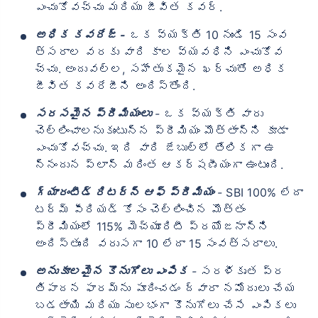
ఎంచుకోవచ్చు మరియు జీవిత కవర్.
అధిక కవరేజ్ -
ఒక వ్యక్తి 10 నుండి 15 సంవ
త్సరాల వరకు వారి కాల వ్యవధిని ఎంచుకోవ
చ్చు. అందువల్ల, సహేతుకమైన ఖర్చుతో అధిక
జీవిత కవరేజీని అందిస్తోంది.
సరసమైన ప్రీమియంలు
-
ఒక వ్యక్తి వారు
చెల్లించాలనుకుంటున్న ప్రీమియం మొత్తాన్ని కూడా
ఎంచుకోవచ్చు. ఇది వారి జేబుల్లో తేలికగా ఉ
న్నందున ప్లాన్ మరింత ఆకర్షణీయంగా ఉంటుంది.
గ్యారంటీడ్ రిటర్న్ ఆఫ్ ప్రీమియం
-
SBI 100% లేదా
టర్మ్ పీరియడ్ కోసం చెల్లించిన మొత్తం
ప్రీమియంలో 115% మెచ్యూరిటీ ప్రయోజనాన్ని
అందిస్తుంది వరుసగా 10 లేదా 15 సంవత్సరాలు.
అనుకూలమైన కొనుగోలు ఎంపిక
-
సరళీకృత ప్ర
తిపాదన ఫారమ్‌ను పూరించడం ద్వారా నమోదులు చేయ
బడతాయి మరియు సులభంగా కొనుగోలు చేసే ఎంపికలు