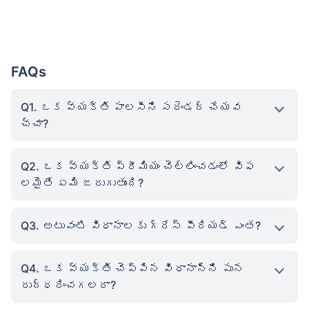
FAQs
Q1. ఒక వ్యక్తి పాలసీని సరెండర్ చేయవ
చ్చా?
Q2. ఒక వ్యక్తి ప్రీమియం చెల్లించడంలో విఫ
లమైతే ఏమి జరుగుతుంది?
Q3. అటువంటి విధానాలకు గ్రేస్ పీరియడ్ ఎంత?
Q4. ఒక వ్యక్తి చెప్పిన విధానాన్ని పున
రుద్ధరించగలరా?