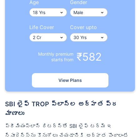
Age
Gender
Life Cover
Cover upto
₹582
Monthly premium
starts from
View Plans
SBI లైఫ్ TROP ప్లాన్‌ల అర్హత ప్ర
మాణాలు
ప్రీమియంప్లాన్ రిటర్న్‌తో SBI లైఫ్ టర్మ్ ఇ
న్సూరెన్స్‌ను కొనుగోలు చేయడానికి అర్హత పొందాలంటే