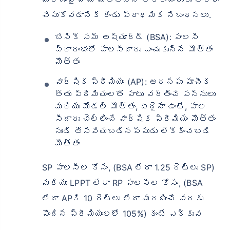
చేసుకోవడానికి రెండు ప్రాథమిక నిబంధనలు.
బేసిక్ సమ్ అష్యూర్డ్ (BSA): పాలసీ
ప్రారంభంలో పాలసీదారు ఎంచుకున్న మొత్తం
మొత్తం
వార్షిక ప్రీమియం (AP): అదనపు పూచీక
త్తు ప్రీమియంలతో పాటు వర్తించే పన్నులు
మరియు మోడల్ మొత్తం, ఏదైనా ఉంటే, పాల
సీదారు చెల్లించే వార్షిక ప్రీమియం మొత్తం
నుండి తీసివేయబడినప్పుడు లెక్కించబడే
మొత్తం
SP పాలసీల కోసం, (BSA లేదా 1.25 రెట్లు SP)
మరియు LPPT లేదా RP పాలసీల కోసం, (BSA
లేదా APకి 10 రెట్లు లేదా మరణించే వరకు
పొందిన ప్రీమియంలలో 105%) కంటే ఎక్కువ