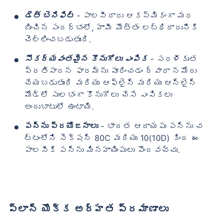
డెత్ బెనిఫిట్
- పాలసీదారు ఆకస్మికంగా మర
ణించిన సందర్భంలో, హామీ మొత్తం లబ్ధిదారునికి
చెల్లించబడుతుంది.
సౌకర్యవంతమైన కొనుగోలు ఎంపిక
- సరళీకృత
ప్రతిపాదన ఫారమ్‌ను పూరించడం ద్వారా నమోదు
చేయబడుతుంది మరియు ఆఫ్‌లైన్ మరియు ఆన్‌లైన్
మోడ్‌లో సులభంగా కొనుగోలు చేసే ఎంపికలు
అందుబాటులో ఉంటాయి.
పన్ను ప్రయోజనాలు
- భారత ఆదాయపు పన్ను చ
ట్టంలోని సెక్షన్ 80C మరియు 10(10D) కింద ఈ
పాలసీకి పన్ను మినహాయింపులు పొందవచ్చు.
ప్లాన్ యొక్క అర్హత ప్రమాణాలు