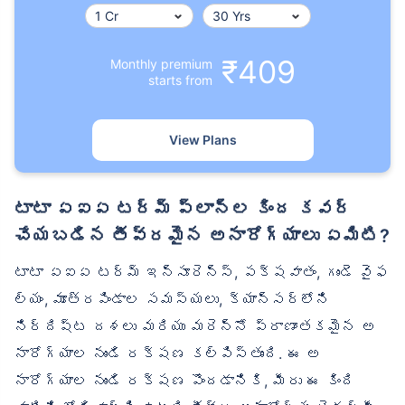
₹409
Monthly premium
starts from
View Plans
టాటా ఏఐఏ టర్మ్ ప్లాన్‌ల కింద కవర్
చేయబడిన తీవ్రమైన అనారోగ్యాలు ఏమిటి?
టాటా ఏఐఏ టర్మ్ ఇన్సూరెన్స్, పక్షవాతం, గుండె వైఫ
ల్యం, మూత్రపిండాల సమస్యలు, క్యాన్సర్‌లోని
నిర్దిష్ట దశలు మరియు మరెన్నో ప్రాణాంతకమైన అ
నారోగ్యాల నుండి రక్షణ కల్పిస్తుంది. ఈ అ
నారోగ్యాల నుండి రక్షణ పొందడానికి, మీరు ఈ కింది