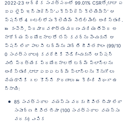
2022-23 ఆర్థిక సంవత్సరంలో 99.01% CSRతో,టాటా ఏ
ఐఏ లైఫ్ ఇన్సూరెన్స్‘ఎక్స్‌ప్రెస్ క్లెయిమ్స్’ ఆ
ప్షన్‌తో 4 గంటల్లోపు క్లెయిమ్ సెటిల్‌మెంట్ అందిస్తుంది.
ఈ కంపెనీ, ప్రమాదవశాత్తు మరణం మరియు తీవ్ర అ
నారోగ్య ప్రయోజనాలతో బేస్ కవర్‌ను పెంచుకునే ఆ
ప్షన్ లేదా పాలసీ టర్మ్‌ను పూర్తి జీవితకాలం (99/10
0 సంవత్సరాలు) కవరేజీకి పొడిగించుకునే ఆప్షన్
వంటి ప్రత్యేక ప్రయోజనాలతో టర్మ్ ప్లాన్‌లను
అందిస్తుంది.టాటా ఏఐఏ టర్మ్ ప్లాన్‌లను కొనుగోలు
చేయడానికి గల కొన్ని కారణాలు ఈ క్రింది విధంగా ఉ
న్నాయి:
85 సంవత్సరాల వయస్సు వరకు జీవిత బీమా లేదా
సంపూర్ణ జీవిత బీమా (100 సంవత్సరాల వయస్సు
వరకు) ఎంపిక