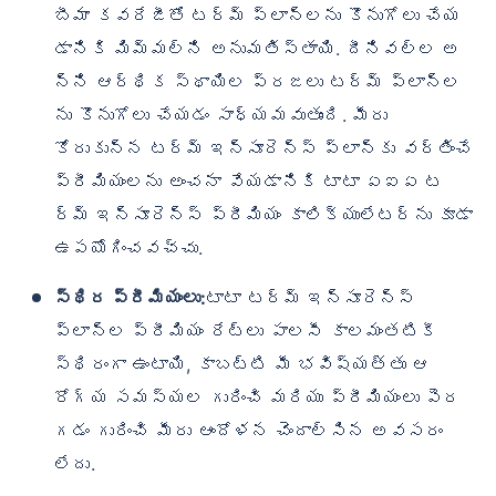
బీమా కవరేజీతో టర్మ్ ప్లాన్‌లను కొనుగోలు చేయ
డానికి మిమ్మల్ని అనుమతిస్తాయి. దీనివల్ల అ
న్ని ఆర్థిక స్థాయిల ప్రజలు టర్మ్ ప్లాన్‌ల
ను కొనుగోలు చేయడం సాధ్యమవుతుంది. మీరు
కోరుకున్న టర్మ్ ఇన్సూరెన్స్ ప్లాన్‌కు వర్తించే
ప్రీమియంలను అంచనా వేయడానికి టాటా ఏఐఏ ట
ర్మ్ ఇన్సూరెన్స్ ప్రీమియం కాలిక్యులేటర్‌ను కూడా
ఉపయోగించవచ్చు.
స్థిర ప్రీమియంలు:
టాటా టర్మ్ ఇన్సూరెన్స్
ప్లాన్‌ల ప్రీమియం రేట్లు పాలసీ కాలమంతటికీ
స్థిరంగా ఉంటాయి, కాబట్టి మీ భవిష్యత్తు ఆ
రోగ్య సమస్యల గురించి మరియు ప్రీమియంలు పెర
గడం గురించి మీరు ఆందోళన చెందాల్సిన అవసరం
లేదు.