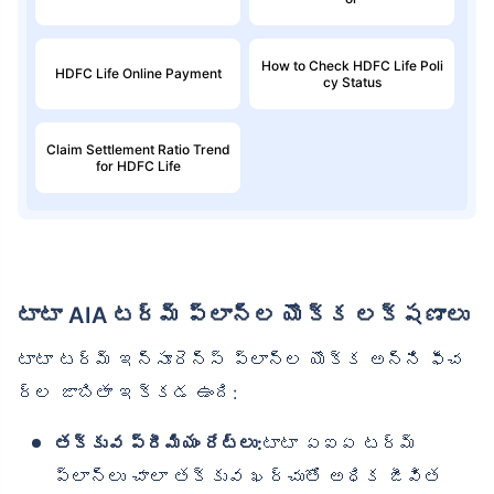
How to Check HDFC Life Poli
HDFC Life Online Payment
cy Status
Claim Settlement Ratio Trend
for HDFC Life
టాటా AIA టర్మ్ ప్లాన్‌ల యొక్క లక్షణాలు
టాటా టర్మ్ ఇన్సూరెన్స్ ప్లాన్‌ల యొక్క అన్ని ఫీచ
ర్ల జాబితా ఇక్కడ ఉంది:
తక్కువ ప్రీమియం రేట్లు:
టాటా ఏఐఏ టర్మ్
ప్లాన్‌లు చాలా తక్కువ ఖర్చుతో అధిక జీవిత