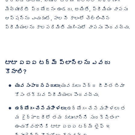
మెచ్యూరిటీ ప్రయోజనం ఉండదు. అయితే, ప్రీమియం వాపసు
ఆప్షన్‌ను ఎంచుకుంటే, పాలసీ కాలంలో చెల్లించిన
ప్రీమియంలను కాలపరిమితి ముగింపులో వాపసు పొందవచ్చు.
టాటా ఏఐఏ టర్మ్ ప్లాన్‌లను ఎవరు
కొనాలి?
యువ సంపాదనపరులు:
యువకులు పెద్ద జీవిత బీమా
కోసం తక్కువ ప్రీమియంలు పొందవచ్చు.
ఉద్యోగం చేసే మహిళలు:
ఉద్యోగం చేసే మహిళలు త
మ గైర్హాజరీలో తమ కుటుంబాన్ని సురక్షితంగా
ఉంచుకోవడానికి టాటా ఏఐఏ టర్మ్ లైఫ్ ఇ