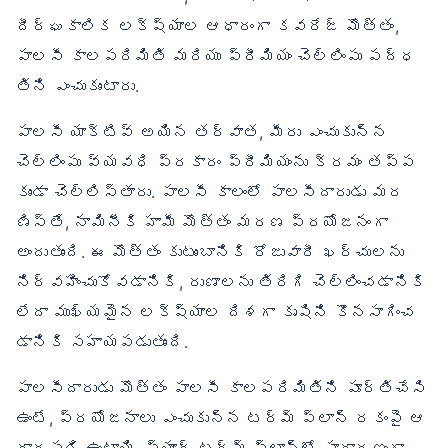
దీర్ఘకాలిక లక్ష్యాల ఆధారంగా కవరేజ్ మొత్తం,
పాలసీ కాలపరిమితి మరియు ప్రీమియం చెల్లింపు పద్ధ
తిని ఎంచుకుంటారు.
పాలసీ యాక్టివ్ అయిన తర్వాత, మీరు ఎంచుకున్న
చెల్లింపు వ్యవధి ప్రకారం ప్రీమియంను క్రమం తప్ప
కుండా చెల్లిస్తారు. పాలసీ కాలంలో పాలసీదారుడు మర
ణిస్తే, నామినీకి హామీ మొత్తం మరణ ప్రయోజనంగా
అందుతుంది. ఈ మొత్తం కుటుంబానికి రోజువారీ ఖర్చులను
నిర్వహించుకోవడానికి, రుణాలను తిరిగి చెల్లించడానికి
లేదా ముఖ్యమైన లక్ష్యాల దిశగా కృషిని కొనసాగించ
డానికి సహాయపడుతుంది.
పాలసీదారుడు మొత్తం పాలసీ కాలపరిమితిని పూర్తిచేసి
ఉంటే, ప్రయోజనాలు ఎంచుకున్న టర్మ్ ప్లాన్ రకంపై ఆ
ధారపడి ఉంటాయి. ప్యూర్ టర్మ్ ప్లాన్‌లో సాధారణంగా