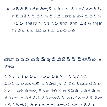
పన్ను ప్రయోజనాలు:
మీరు దీనిని పొందవచ్చుటర్మ్
ఇన్సూరెన్స్ పన్ను ప్రయోజనాలుఆదాయపు పన్ను
చట్టం, 1961లోని సెక్షన్ 80C, 80D, మరియు 10(10
D) కింద టాటా AIA టర్మ్ ప్లాన్‌లతో.
టాటా ఏఐఏ టర్మ్ ఇన్సూరెన్స్ ప్లాన్‌ల ర
కాలు
వివిధ రకాల టాటా ఏఐఏ టర్మ్ ఇన్సూరెన్స్
ప్లాన్‌లు అందుబాటులో ఉన్నాయి, ఇవి వ్యక్తులు తమ ఆ
ర్థిక బాధ్యతలు, దీర్ఘకాలిక లక్ష్యాలు మరియు అ
వసరాలకు సరిపోయే నిర్మాణాన్ని ఎంచుకోవడానికి వీలు
కల్పిస్తాయి. సాధారణంగా అందుబాటులో ఉండే కొన్ని ర