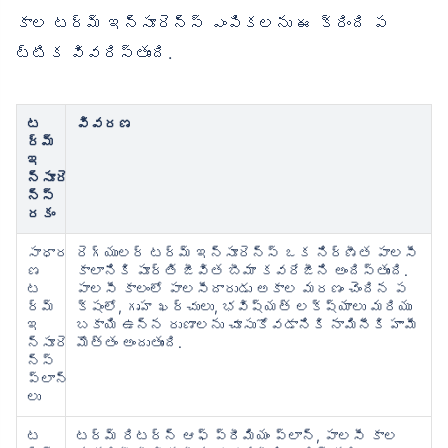
కాల టర్మ్ ఇన్సూరెన్స్ ఎంపికలను ఈ క్రింది ప
ట్టిక వివరిస్తుంది.
ట
వివరణ
ర్మ్
ఇ
న్సూరె
న్స్
రకం
సాధార
రెగ్యులర్ టర్మ్ ఇన్సూరెన్స్ ఒక నిర్ణీత పాలసీ
ణ
కాలానికి పూర్తి జీవిత బీమా కవరేజీని అందిస్తుంది.
ట
పాలసీ కాలంలో పాలసీదారుడు అకాల మరణం చెందిన ప
ర్మ్
క్షంలో, గృహ ఖర్చులు, భవిష్యత్ లక్ష్యాలు మరియు
ఇ
బకాయి ఉన్న రుణాలను చూసుకోవడానికి నామినీకి హామీ
న్సూరె
మొత్తం అందుతుంది.
న్స్
ప్లాన్‌
లు
ట
టర్మ్ రిటర్న్ ఆఫ్ ప్రీమియం ప్లాన్, పాలసీ కాల