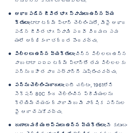
న్సూరెన్స్ కొనుగోలు చేయవచ్చు.
ఆధారపడిన జీవిత భాగస్వాములు ఉన్న వ్య
క్తులు:
టాటా టర్మ్ ప్లాన్ చెల్లింపుతో, మీపై ఆధార
పడిన జీవిత భాగస్వామి పదవీ విరమణ సమ
యంలో ఆర్థికంగా భద్రత పొందవచ్చు.
పిల్లలు ఉన్న వ్యక్తులు:
చిన్న పిల్లలు ఉన్న
వారు టాటా ఏఐఏ టర్మ్ ప్లాన్‌తో తమ పిల్లలకు
పన్ను రహిత వారసత్వాన్ని సృష్టించవచ్చు.
పన్ను చెల్లింపుదారులు:
ఐటీ చట్టం, 1961లోని
సెక్షన్ 80C కింద చెల్లించిన ప్రీమియంలను
క్లెయిమ్ చేయడం ద్వారా మీరు మీ వార్షిక పన్నుల
పై ఆదా చేసుకోవచ్చు.
రుణాలు మరియు అప్పులు ఉన్న వ్యక్తులు:
మీ కుటుంబం