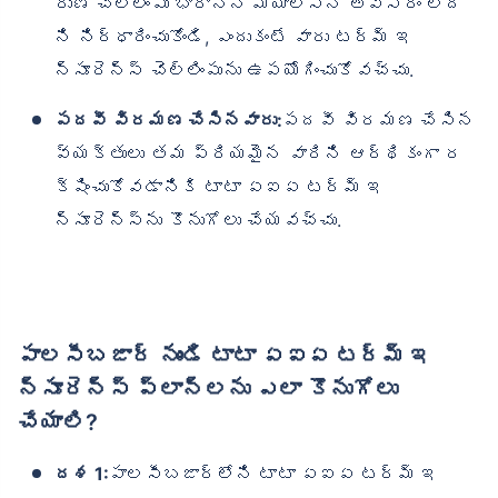
రుణ చెల్లింపు భారాన్ని మోయాల్సిన అవసరం లేద
ని నిర్ధారించుకోండి, ఎందుకంటే వారు టర్మ్ ఇ
న్సూరెన్స్ చెల్లింపును ఉపయోగించుకోవచ్చు.
పదవీ విరమణ చేసినవారు:
పదవీ విరమణ చేసిన
వ్యక్తులు తమ ప్రియమైన వారిని ఆర్థికంగా ర
క్షించుకోవడానికి టాటా ఏఐఏ టర్మ్ ఇ
న్సూరెన్స్‌ను కొనుగోలు చేయవచ్చు.
పాలసీబజార్ నుండి టాటా ఏఐఏ టర్మ్ ఇ
న్సూరెన్స్ ప్లాన్‌లను ఎలా కొనుగోలు
చేయాలి?
దశ 1:
పాలసీబజార్‌లోని టాటా ఏఐఏ టర్మ్ ఇ