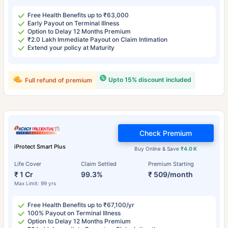
Free Health Benefits up to ₹63,000
Early Payout on Terminal Illness
Option to Delay 12 Months Premium
₹2.0 Lakh Immediate Payout on Claim Intimation
Extend your policy at Maturity
Upto 15% discount included
Full refund of premium
Check Premium
iProtect Smart Plus
Buy Online & Save
₹4.0 K
Life Cover
Claim Settled
Premium Starting
₹ 1 Cr
99.3%
₹ 509/month
Max Limit: 99 yrs
Free Health Benefits up to ₹67,100/yr
100% Payout on Terminal Illness
Option to Delay 12 Months Premium