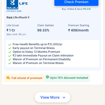
Check Premium
Buy Online & Save
₹0.3 K
Bajaj Life eTouch II
Life Cover
Claim Settled
Premium Starting
₹ 1 Cr
99.33%
₹ 409/month
Max Limit: 85 yrs
Free Health Benefits up to ₹31,000/yr
Early payout on Terminal Illness
Option to Delay 12 Months Premium
₹2 lakh Immediate Payout on Claim Intimation
Waiver of Premium on Permanent Disability
Waiver of Premium on Terminal Illness
Upto 15% discount included
Full refund of premium
View More