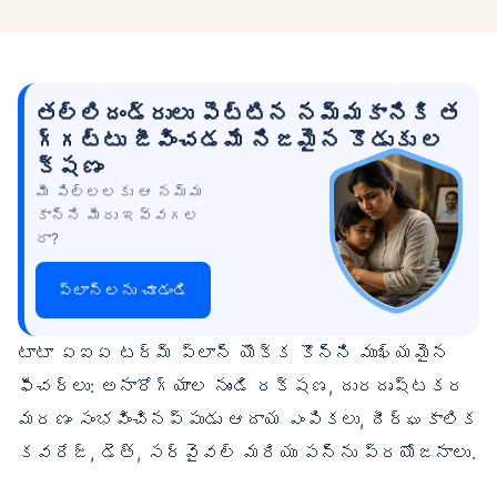
తల్లిదండ్రులు పెట్టిన నమ్మకానికి త
గ్గట్టు జీవించడమే నిజమైన కొడుకు ల
క్షణం
మీ పిల్లలకు ఆ నమ్మ
కాన్ని మీరు ఇవ్వగల
రా?
ప్లాన్లను చూడండి
టాటా ఏఐఏ టర్మ్ ప్లాన్ యొక్క కొన్ని ముఖ్యమైన
ఫీచర్లు: అనారోగ్యాల నుండి రక్షణ, దురదృష్టకర
మరణం సంభవించినప్పుడు ఆదాయ ఎంపికలు, దీర్ఘకాలిక
కవరేజ్, డెత్, సర్వైవల్ మరియు పన్ను ప్రయోజనాలు.