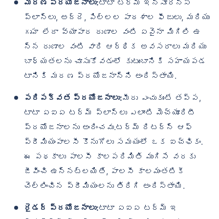
మరణ ప్రయోజనాలు:
టాటా టర్మ్ ఇన్సూరెన్స్
ప్లాన్‌లు, అద్దె, పిల్లల పాఠశాల ఫీజులు, మరియు
గృహ లేదా వ్యాపార రుణాల వంటి ఏవైనా మిగిలి ఉ
న్న రుణాల వంటి వారి ఆర్థిక అవసరాలు మరియు
బాధ్యతలను చూసుకోవడంలో కుటుంబానికి సహాయపడ
టానికి మరణ ప్రయోజనాన్ని అందిస్తాయి.
పరిపక్వత ప్రయోజనాలు:
మీరు ఎంచుకుంటే తప్ప,
టాటా ఏఐఏ టర్మ్ ప్లాన్‌లు ఎలాంటి మెచ్యూరిటీ
ప్రయోజనాలను అందించవు.టర్మ్ రిటర్న్ ఆఫ్
ప్రీమియంపాలసీ కొనుగోలు సమయంలో ఒక ఐచ్ఛికం.
ఈ పథకాలు పాలసీ కాలపరిమితి ముగిసే వరకు
జీవించి ఉన్నట్లయితే, పాలసీ కాలమంతటికీ
చెల్లించిన ప్రీమియంలను తిరిగి అందిస్తాయి.
రైడర్ ప్రయోజనాలు:
టాటా ఏఐఏ టర్మ్ ఇ