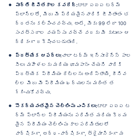
పూర్తి జీవితకాల కవరేజ్:
టాటా ఏఐఏ టర్మ్
ప్లాన్‌లతో, మీరు మీ ప్రియమైనవారికి జీవితాంతం భ
ద్రతను కల్పించవచ్చు. అంటే, మీకు 99 లేదా 100
సంవత్సరాల వయస్సు వచ్చే వరకు మీ కుటుంబం ఆ
ర్థికంగా రక్షించబడుతుంది.
ప్రత్యేక ఆఫర్లు:
చాలా టర్మ్ ఇన్సూరెన్స్ పాల
సీలు మహిళలకు మరియు ధూమపానం చేయని వారికి
ప్రత్యేక ప్రీమియం రేట్లను అందిస్తాయి, దీనివ
ల్ల మీరు మీ ప్రీమియం ఖర్చులను మరింత త
గ్గించుకోవచ్చు.
సౌకర్యవంతమైన చెల్లింపు ఎంపికలు:
టాటా ఏఐఏ ట
ర్మ్ ప్లాన్‌ల ప్రీమియంను పరిమిత మరియు క్రమ
మైన ప్రీమియం చెల్లింపు కాలపరిమితులలో
వార్షికంగా, అర్ధ-వార్షికంగా, త్రైమాసికంగా మ