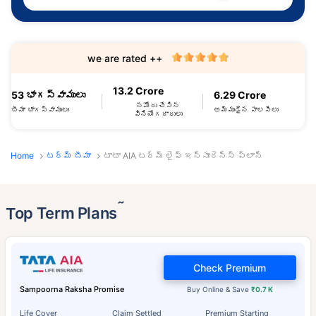
we are rated ++
13.2 Crore
53 భాగస్వాములు
6.29 Crore
నమోదు చేసిన
బీమా భాగస్వాములు
అమ్ముడైన పాలసీలు
వినియోగదారులు
Home
టర్మ్ బీమా
టాటా AIA టర్మ్ లైఫ్ ఇన్సూరెన్స్ ప్లాన్
˜
Top Term Plans
Check Premium
Sampoorna Raksha Promise
Buy Online & Save
₹0.7 K
Life Cover
Claim Settled
Premium Starting