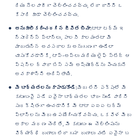
రియు నెలవారీగా చెల్లించవచ్చు, లేదా దానిని ఒ
కేసారి కూడా చెల్లించవచ్చు.
అనుకూలీకరించదగిన జీవిత బీమా:
టాటా టర్మ్ ఇ
న్సూరెన్స్ ప్లాన్‌లు, పాలసీ కాలమంతటా మీ
మారుతున్న అవసరాలకు అనుగుణంగా ఉండేలా
చూసుకోవడానికి, టాప్-అప్‌లు మరియు లైఫ్ స్టేజ్ ఆ
ప్షన్‌ల ద్వారా బేస్ సమ్ అష్యూర్డ్‌ను పెంచుకునే
అవకాశాన్ని అందిస్తాయి.
మీ బాధ్యతలను కాపాడుకోండి:
మీరు లేని పక్షంలో మీ
కుటుంబంపై పడే ఏవైనా బాధ్యతల భారం నుండి వారిని
సురక్షితంగా ఉంచడానికి మీ టాటా ఏఐఏ టర్మ్
ప్లాన్‌లను మీరు ఉపయోగించుకోవచ్చు. ఒకవేళ మీరు
అకాల మరణం చెందితే, మీ కుటుంబం ఈ చెల్లింపును
విద్యార్థి రుణాలు లేదా గృహ రుణాలు వంటి ఏవైనా బ