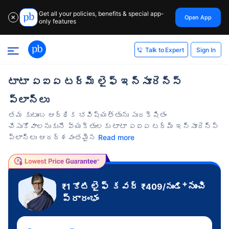
Get all your policies, benefits & special app-
Open App
✕
only features
Sign In
Talk to Expert
టాటా ఏఐఏ టర్మ్ లైఫ్ ఇన్సూరెన్స్
ప్లాన్‌లు
తమ కుటుంబ ఆర్థిక భవిష్యత్తును సురక్షితం
చేసుకోవాలనుకునే వ్యక్తులకు టాటా ఏఐఏ టర్మ్ ఇన్సూరెన్స్
ప్లాన్‌లు ఆదర్శవంతమైన
Read more
+
లైఫ్ కవర్
నుంచి
₹1 కోటి
₹
409
/నుండి
ప్రారంభం