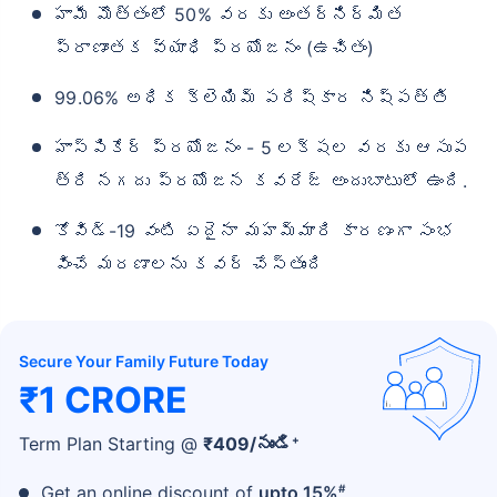
హామీ మొత్తంలో 50% వరకు అంతర్నిర్మిత
ప్రాణాంతక వ్యాధి ప్రయోజనం (ఉచితం)
99.06% అధిక క్లెయిమ్ పరిష్కార నిష్పత్తి
హాస్పికేర్ ప్రయోజనం - 5 లక్షల వరకు ఆసుప
త్రి నగదు ప్రయోజన కవరేజ్ అందుబాటులో ఉంది.
కోవిడ్-19 వంటి ఏదైనా మహమ్మారి కారణంగా సంభ
వించే మరణాలను కవర్ చేస్తుంది
Secure Your Family Future Today
₹1 CRORE
+
Term Plan Starting @
₹
409
/నుండి
#
Get an online discount of
upto 15%