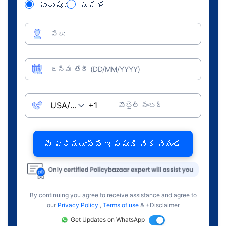
పురుషుడు
మహిళ
పేరు
జన్మ తేదీ (DD/MM/YYYY)
మొబైల్ నంబర్
మీ ప్రీమియాన్ని ఇప్పుడే చెక్ చేయండి
By continuing you agree to receive assistance and agree to
our
Privacy Policy
,
Terms of use
& +Disclaimer
Get Updates on WhatsApp