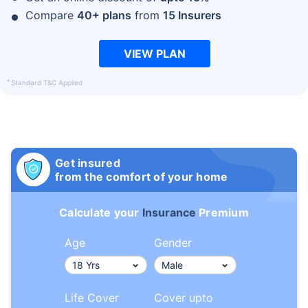
Compare
40+ plans
from
15 Insurers
VIEW PLAN
+
Standard T&C Applied
Get insured
from the comfort of your home
Calculate your
Insurance
Premium
Age
Gender
Life Cover
Cover upto