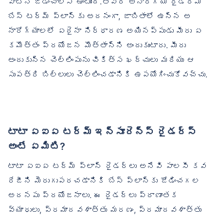
వాటిని జోడించాల్సి ఉంటుంది.తీవ్ర అనారోగ్య రైడర్మీ
బేస్ టర్మ్ ప్లాన్‌కు అదనంగా, జాబితాలో ఉన్న అ
నారోగ్యాలలో ఏదైనా నిర్ధారణ అయినప్పుడు మీరు ఏ
కమొత్తం ప్రయోజన మొత్తాన్ని అందుకుంటారు. మీరు
అందుకున్న చెల్లింపును చికిత్స ఖర్చులు మరియు ఆ
సుపత్రి బిల్లులు చెల్లించడానికి ఉపయోగించుకోవచ్చు.
టాటా ఏఐఏ టర్మ్ ఇన్సూరెన్స్ రైడర్స్
అంటే ఏమిటి?
టాటా ఏఐఏ టర్మ్ ప్లాన్ రైడర్‌లు అనేవి పాలసీ కవ
రేజీని మెరుగుపరచడానికి బేస్ ప్లాన్‌కు జోడించగల
అదనపు ప్రయోజనాలు. ఈ రైడర్‌లు ప్రాణాంతక
వ్యాధులు, ప్రమాదవశాత్తు మరణం, ప్రమాదవశాత్తు