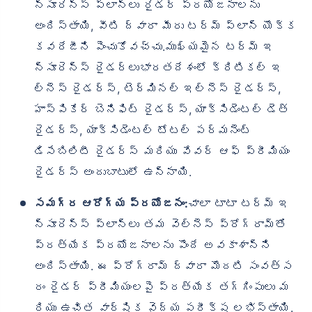
న్సూరెన్స్ ప్లాన్‌లు రైడర్ ప్రయోజనాలను
అందిస్తాయి, వీటి ద్వారా మీరు టర్మ్ ప్లాన్ యొక్క
కవరేజీని పెంచుకోవచ్చు.ముఖ్యమైన టర్మ్ ఇ
న్సూరెన్స్ రైడర్లుభారతదేశంలో క్రిటికల్ ఇ
ల్నెస్ రైడర్స్, టెర్మినల్ ఇల్నెస్ రైడర్స్,
హాస్పికేర్ బెనిఫిట్ రైడర్స్, యాక్సిడెంటల్ డెత్
రైడర్స్, యాక్సిడెంటల్ టోటల్ పర్మనెంట్
డిసేబిలిటీ రైడర్స్ మరియు వేవర్ ఆఫ్ ప్రీమియం
రైడర్స్ అందుబాటులో ఉన్నాయి.
సమగ్ర ఆరోగ్య ప్రయోజనం:
చాలా టాటా టర్మ్ ఇ
న్సూరెన్స్ ప్లాన్‌లు తమ వెల్నెస్ ప్రోగ్రామ్‌తో
ప్రత్యేక ప్రయోజనాలను పొందే అవకాశాన్ని
అందిస్తాయి. ఈ ప్రోగ్రామ్ ద్వారా మొదటి సంవత్స
రం రైడర్ ప్రీమియంలపై ప్రత్యేక తగ్గింపులు మ
రియు ఉచిత వార్షిక వైద్య పరీక్ష లభిస్తాయి.