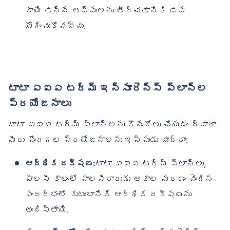
కాయి ఉన్న అప్పులను తీర్చడానికి ఉప
యోగించుకోవచ్చు.
టాటా ఏఐఏ టర్మ్ ఇన్సూరెన్స్ ప్లాన్‌ల
ప్రయోజనాలు
టాటా ఏఐఏ టర్మ్ ప్లాన్‌లను కొనుగోలు చేయడం ద్వారా
మీరు పొందగల ప్రయోజనాలను ఇప్పుడు చూద్దాం:
ఆర్థిక రక్షణ:
టాటా ఏఐఏ టర్మ్ ప్లాన్‌లు,
పాలసీ కాలంలో పాలసీదారుడు అకాల మరణం చెందిన
సందర్భంలో కుటుంబానికి ఆర్థిక రక్షణను
అందిస్తాయి.