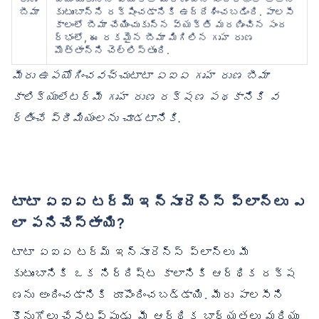
బీమా
కుటుంబాన్ని రక్షించడానికి ఉద్దేశించబడింది. పాలసీ
కాలంలో బీమా చేయించుకున్న వ్యక్తి మరణించిన సంద
ర్భంలో, ఈ రకమైన బీమా మిగిలిన గృహ రుణ
మొత్తాన్ని చెల్లిస్తుంది.
మీరు ఉపయోగించవచ్చుటాటా ఏఐఏ గృహ రుణ బీమా
కాలిక్యులేటర్మీ గృహ రుణ రక్షణ పథకానికి వ
ర్తించే ప్రీమియంలను చూడటానికి.
టాటా ఏఐఏ టర్మ్ ఇన్సూరెన్స్ ప్లాన్‌లు ఎ
లా పనిచేస్తాయి?
టాటా ఏఐఏ టర్మ్ ఇన్సూరెన్స్ ప్లాన్‌లు మీ
కుటుంబానికి ఒక నిర్దిష్ట కాలానికి ఆర్థిక రక్ష
ణను అందించడానికి రూపొందించబడ్డాయి. మీరు పాలసీని
కొనుగోలు చేసేటప్పుడు, మీ ఆర్థిక బాధ్యతలు మరియు