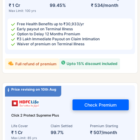
₹ 1 Cr
99.45%
₹ 534/month
Max Limit: 100 yrs
Free Health Benefits up to ₹30,933/yr
Early payout on Terminal Illness
Option to Delay 12 Months Premium
₹3 Lakh Immediate Payout on Claim Intimation
Waiver of premium on Terminal Illness
Upto 15% discount included
Full refund of premium
Price revising on 10th Aug
Check Premium
Click 2 Protect Supreme Plus
Life Cover
Claim Settled
Premium Starting
₹ 1 Cr
99.7%
₹ 507/month
Max Limit: 85 yrs