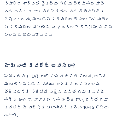
సంపూర్ణ శాశ్వత వైకల్యం మరియు ప్రీమియంల మాఫీ
వంటి అనేక రకాల పరిస్థితుల నుండి మిమ్మల్ని ర
క్షించగలవు. మీరు బేస్ ప్రీమియంలతో పాటు నామమాత్ర
పు ప్రీమియంలు చెల్లించి, ఈ రైడర్‌లలో దేనినైనా మీ బేస్
ప్లాన్‌కు జోడించుకోవచ్చు.
నాకు ఎంత కవరేజ్ అవసరం?
హెచ్‌ఎల్‌వి (HLV), అంటే మానవ జీవిత విలువ, అనేది
మీరు లేనప్పుడు మీ కుటుంబ ఆర్థిక అవసరాలను
తీర్చడానికి సరిపోయే సరైన జీవిత బీమా కవరేజీ
యొక్క అంచనా. సాధారణ నియమం ప్రకారం, జీవిత బీమా
కవరేజీ మీ వార్షిక ఆదాయానికి కనీసం 10-15 రెట్లు
ఉండాలి.