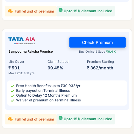
Upto 15% discount included
Full refund of premium
Check Premium
Sampoorna Raksha Promise
Buy Online & Save
₹0.4 K
Life Cover
Claim Settled
Premium Starting
₹ 50 L
99.45%
₹ 362/month
Max Limit: 100 yrs
Free Health Benefits up to ₹30,933/yr
Early payout on Terminal Illness
Option to Delay 12 Months Premium
Waiver of premium on Terminal Illness
Upto 15% discount included
Full refund of premium