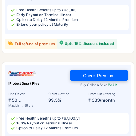
Free Health Benefits up to ₹63,000
Early Payout on Terminal Illness
Option to Delay 12 Months Premium
Extend your policy at Maturity
Upto 15% discount included
Full refund of premium
Check Premium
iProtect Smart Plus
Buy Online & Save
₹2.6 K
Life Cover
Claim Settled
Premium Starting
₹ 50 L
99.3%
₹ 333/month
Max Limit: 99 yrs
Free Health Benefits up to ₹67,100/yr
100% Payout on Terminal Illness
Option to Delay 12 Months Premium