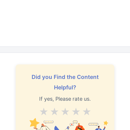
Did you Find the Content
Helpful?
If yes, Please rate us.
Average
Good
V.Good
Excellent
Superb