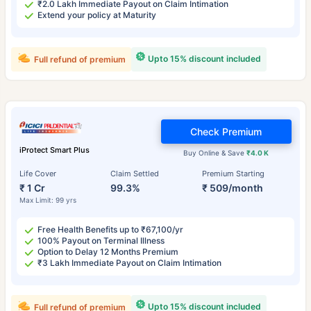
₹2.0 Lakh Immediate Payout on Claim Intimation
Extend your policy at Maturity
Upto 15% discount included
Full refund of premium
Check Premium
iProtect Smart Plus
Buy Online & Save
₹4.0 K
Life Cover
Claim Settled
Premium Starting
₹ 1 Cr
99.3%
₹ 509/month
Max Limit: 99 yrs
Free Health Benefits up to ₹67,100/yr
100% Payout on Terminal Illness
Option to Delay 12 Months Premium
₹3 Lakh Immediate Payout on Claim Intimation
Upto 15% discount included
Full refund of premium