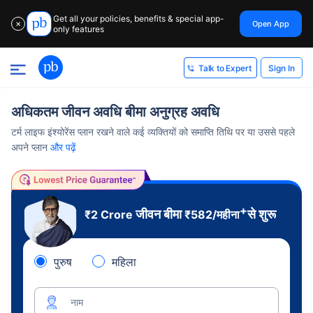
Get all your policies, benefits & special app-
Open App
✕
only features
Sign In
Talk to Expert
अधिकतम जीवन अवधि बीमा अनुग्रह अवधि
टर्म लाइफ इंश्योरेंस प्लान रखने वाले कई व्यक्तियों को समाप्ति तिथि पर या उससे पहले
अपने प्लान
और पढ़ें
+
जीवन बीमा
से शुरू
₹2 Crore
₹
582
/महीना
पुरुष
महिला
नाम