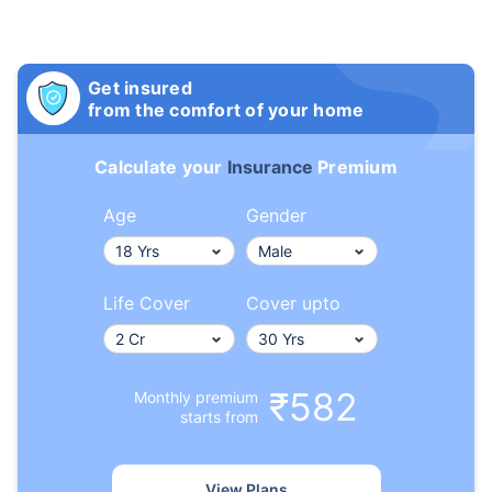
Get insured
from the comfort of your home
Calculate your
Insurance
Premium
Age
Gender
Life Cover
Cover upto
₹582
Monthly premium
starts from
View Plans