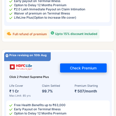
Early payout on Terminal Illness
Option to Delay 12 Months Premium
₹2.0 Lakh Immediate Payout on Claim Intimation
Waiver of premium on Terminal Illness
LifeLine Plus(Option to increase life cover)
Upto 15% discount included
Full refund of premium
Price revising on 10th Aug
Check Premium
Click 2 Protect Supreme Plus
Life Cover
Claim Settled
Premium Starting
₹ 1 Cr
99.7%
₹ 507/month
Max Limit: 85 yrs
Free Health Benefits up to ₹63,000
Early Payout on Terminal Illness
Option to Delay 12 Months Premium