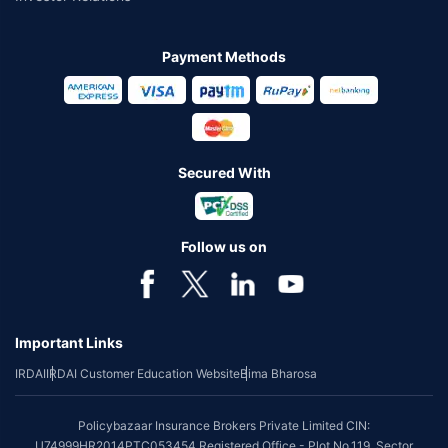
Payment Methods
Secured With
Follow us on
Important Links
IRDAI
IRDAI Customer Education Website
Bima Bharosa
Policybazaar Insurance Brokers Private Limited CIN:
U74999HR2014PTC053454 Registered Office - Plot No.119, Sector