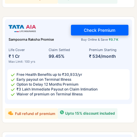
Check Premium
Sampoorna Raksha Promise
Buy Online & Save
₹0.7 K
Life Cover
Claim Settled
Premium Starting
₹ 1 Cr
99.45%
₹ 534/month
Max Limit: 100 yrs
Free Health Benefits up to ₹30,933/yr
Early payout on Terminal Illness
Option to Delay 12 Months Premium
₹3 Lakh Immediate Payout on Claim Intimation
Waiver of premium on Terminal Illness
Upto 15% discount included
Full refund of premium