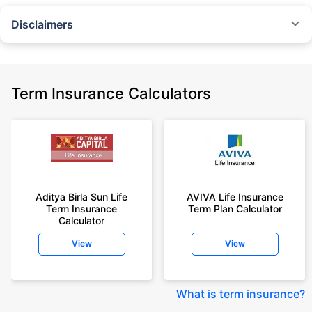
Disclaimers
˜
The insurers/plans mentioned are arranged in order of highest to lowest
Sum Assured(SA) offered by Policybazaar’s insurer partners offering term
insurance plans on our platform, as per ‘first year premium of life insurers
as at 31.03.2025 report’ published by IRDAI.
Term Insurance Calculators
Policybazaar does not endorse, rate or recommend any particular insurer
or insurance product offered by any insurer. For complete list of insurers in
India refer to the IRDAI website www.irdai.gov.in
+On the basis of your profile
+Rs. 410/month is starting price for a 1 crore term life insurance for an 18
year-old male, non-smoker, with no pre-existing diseases, cover upto 30
Aditya Birla Sun Life
AVIVA Life Insurance
years of age, rounded off to nearest 10
Term Insurance
Term Plan Calculator
Calculator
+Rs. 410/month (Rs.14/day) is starting price for a 1 crore term life
insurance for an 18 year-old male, non-smoker, with no pre-existing
View
View
diseases, cover upto 30 years of age rounded off to nearest 10
+Rs. 245 is starting price for a 50 lakhs term life insurance for an 18 year-
old male, non-smoker, with no pre-existing diseases, cover upto 30 years
What is term insurance
?
of age.