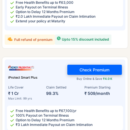
Free Health Benefits up to ₹63,000
Early Payout on Terminal Illness
Option to Delay 12 Months Premium
₹2.0 Lakh Immediate Payout on Claim Intimation
Extend your policy at Maturity
Upto 15% discount included
Full refund of premium
Check Premium
iProtect Smart Plus
Buy Online & Save
₹4.0 K
Life Cover
Claim Settled
Premium Starting
₹ 1 Cr
99.3%
₹ 509/month
Max Limit: 99 yrs
Free Health Benefits up to ₹67,100/yr
100% Payout on Terminal Illness
Option to Delay 12 Months Premium
₹3 Lakh Immediate Payout on Claim Intimation