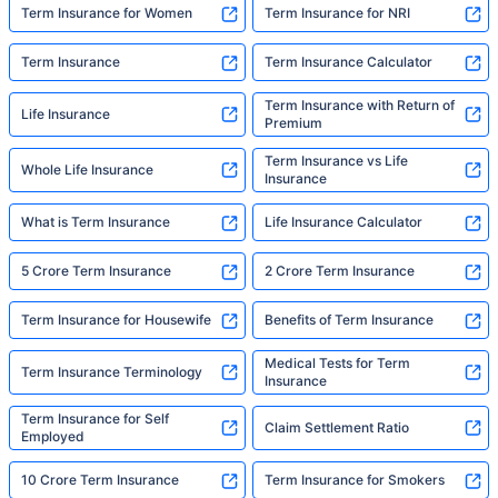
someone to make it easy. That's what we're
Term Insurance for Women
Term Insurance for NRI
here for."
Term Insurance
Term Insurance Calculator
Term Insurance with Return of
Life Insurance
Premium
Term Insurance vs Life
Whole Life Insurance
Insurance
What is Term Insurance
Life Insurance Calculator
5 Crore Term Insurance
2 Crore Term Insurance
Term Insurance for Housewife
Benefits of Term Insurance
Medical Tests for Term
Term Insurance Terminology
Insurance
Term Insurance for Self
Claim Settlement Ratio
Employed
10 Crore Term Insurance
Term Insurance for Smokers