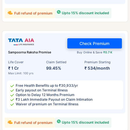
Upto 15% discount included
Full refund of premium
Check Premium
Sampoorna Raksha Promise
Buy Online & Save
₹0.7 K
Life Cover
Claim Settled
Premium Starting
₹ 1 Cr
99.45%
₹ 534/month
Max Limit: 100 yrs
Free Health Benefits up to ₹30,933/yr
Early payout on Terminal Illness
Option to Delay 12 Months Premium
₹3 Lakh Immediate Payout on Claim Intimation
Waiver of premium on Terminal Illness
Upto 15% discount included
Full refund of premium