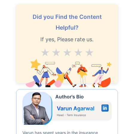
Did you Find the Content
Helpful?
If yes, Please rate us.
Average
Good
V.Good
Excellent
Superb
Author's Bio
Varun Agarwal
Head - Term Insurance
Varun has spent years in the insurance