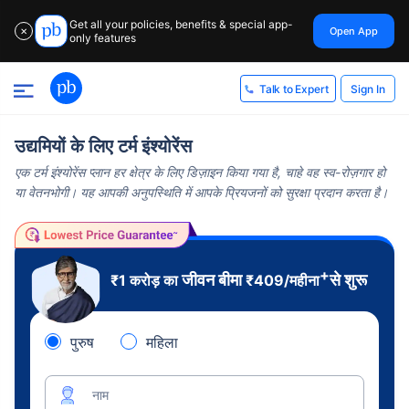
Get all your policies, benefits & special app-
Open App
✕
only features
Sign In
Talk to Expert
उद्यमियों के लिए टर्म इंश्योरेंस
एक टर्म इंश्योरेंस प्लान हर क्षेत्र के लिए डिज़ाइन किया गया है, चाहे वह स्व-रोज़गार हो
या वेतनभोगी। यह आपकी अनुपस्थिति में आपके प्रियजनों को सुरक्षा प्रदान करता है।
+
जीवन बीमा
से शुरू
₹1 करोड़ का
₹
409
/महीना
पुरुष
महिला
नाम