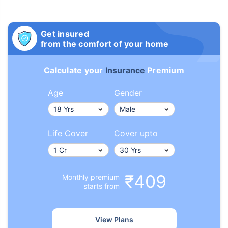
Get insured
from the comfort of your home
Calculate your
Insurance
Premium
Age
Gender
Life Cover
Cover upto
₹409
Monthly premium
starts from
View Plans