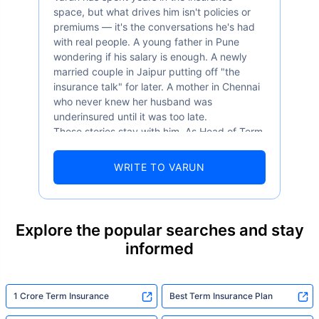
space, but what drives him isn't policies or
premiums — it's the conversations he's had
with real people. A young father in Pune
wondering if his salary is enough. A newly
married couple in Jaipur putting off "the
insurance talk" for later. A mother in Chennai
who never knew her husband was
underinsured until it was too late.
These stories stay with him. As Head of Term
Insurance at Policybazaar, Varun knows the
numbers well — 52.4% of Indians are aware
WRITE TO VARUN
of term insurance, yet only 9.6% own it. And
87% of families don't realise they're leaving
their loved ones with far less protection than
they actually need. But behind every
Explore the popular searches and stay
statistic, he sees a family that just needed
informed
someone to sit with them, explain it simply,
and help them take that one step. That's
exactly what Policybazaar's term insurance is
built to do. In his words, "Most people aren't
1 Crore Term Insurance
Best Term Insurance Plan
avoiding protection — they're just waiting for