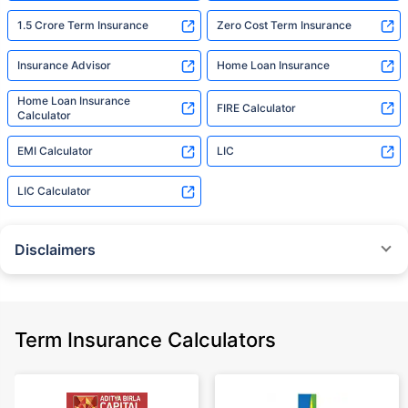
1.5 Crore Term Insurance
Zero Cost Term Insurance
Insurance Advisor
Home Loan Insurance
Home Loan Insurance
FIRE Calculator
Calculator
EMI Calculator
LIC
LIC Calculator
Disclaimers
˜
The insurers/plans mentioned are arranged in order of highest to lowest
Sum Assured(SA) offered by Policybazaar’s insurer partners offering term
insurance plans on our platform, as per ‘first year premium of life insurers
as at 31.03.2025 report’ published by IRDAI.
Term Insurance Calculators
Policybazaar does not endorse, rate or recommend any particular insurer
or insurance product offered by any insurer. For complete list of insurers in
India refer to the IRDAI website www.irdai.gov.in