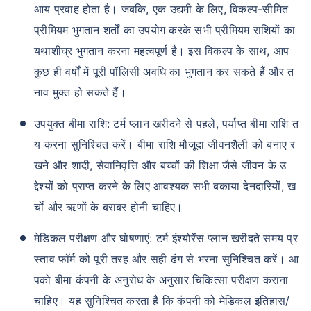
आपके परिवार की सुरक्षा बस एक कदम दूर है
आय प्रवाह होता है। जबकि, एक उद्यमी के लिए, विकल्प-सीमित
प्रीमियम भुगतान शर्तों का उपयोग करके सभी प्रीमियम राशियों का
सही प्लान चुनें
यथाशीघ्र भुगतान करना महत्वपूर्ण है। इस विकल्प के साथ, आप
कुछ ही वर्षों में पूरी पॉलिसी अवधि का भुगतान कर सकते हैं और त
*₹434 प्रति माह, 1 करोड़ के टर्म लाइफ इंश्योरेंस की शुरुआती कीमत है — एक गैर-धूम्रपान करने वाले व्यक्ति के लिए, जिसे
नाव मुक्त हो सकते हैं।
कोई पूर्व-मौजूदा बीमारी नहीं है, 36 वर्ष की आयु तक कवर। *₹630 प्रति माह, 1 करोड़ के टर्म लाइफ इंश्योरेंस की शुरुआती
कीमत है — एक गैर-धूम्रपान करने वाले व्यक्ति के लिए, जिसे कोई पूर्व-मौजूदा बीमारी नहीं है, 46 वर्ष की आयु तक कवर।
*₹1,376 प्रति माह, 1 करोड़ के टर्म लाइफ इंश्योरेंस की शुरुआती कीमत है — एक गैर-धूम्रपान करने वाले व्यक्ति के लिए, जिसे
कोई पूर्व-मौजूदा बीमारी नहीं है, 56 वर्ष की आयु तक कवर।
उपयुक्त बीमा राशि: टर्म प्लान खरीदने से पहले, पर्याप्त बीमा राशि त
य करना सुनिश्चित करें। बीमा राशि मौजूदा जीवनशैली को बनाए र
खने और शादी, सेवानिवृत्ति और बच्चों की शिक्षा जैसे जीवन के उ
द्देश्यों को प्राप्त करने के लिए आवश्यक सभी बकाया देनदारियों, ख
र्चों और ऋणों के बराबर होनी चाहिए।
मेडिकल परीक्षण और घोषणाएं: टर्म इंश्योरेंस प्लान खरीदते समय प्र
स्ताव फॉर्म को पूरी तरह और सही ढंग से भरना सुनिश्चित करें। आ
पको बीमा कंपनी के अनुरोध के अनुसार चिकित्सा परीक्षण कराना
चाहिए। यह सुनिश्चित करता है कि कंपनी को मेडिकल इतिहास/