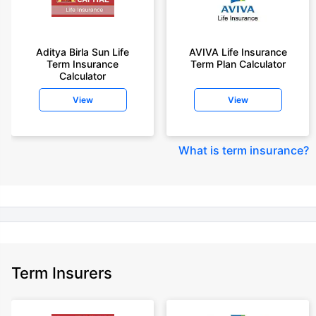
+On the basis of your profile
+Rs. 410/month is starting price for a 1 crore term life insurance for an 18
year-old male, non-smoker, with no pre-existing diseases, cover upto 30
Aditya Birla Sun Life
AVIVA Life Insurance
years of age, rounded off to nearest 10
Term Insurance
Term Plan Calculator
Calculator
+Rs. 410/month (Rs.14/day) is starting price for a 1 crore term life
insurance for an 18 year-old male, non-smoker, with no pre-existing
View
View
diseases, cover upto 30 years of age rounded off to nearest 10
+Rs. 245 is starting price for a 50 lakhs term life insurance for an 18 year-
old male, non-smoker, with no pre-existing diseases, cover upto 30 years
What is term insurance
?
of age.
+Rs. 8/day is starting price for a 50 lakhs term life insurance for an 18
year-old male, non-smoker, with no pre-existing diseases, cover upto 30
years of age, rounded off to nearest 10
+Rs. 15/day is starting price for a 75 lakhs term life insurance for an 18
year-old male, non-smoker, with no pre-existing diseases, cover upto 30
years of age, rounded off to nearest 10
Term Insurers
+Rs. 504/month is starting price for a 1.5 crore term life insurance for an 18
year-old male, non-smoker, with no pre-existing diseases, cover upto 30
years of age.