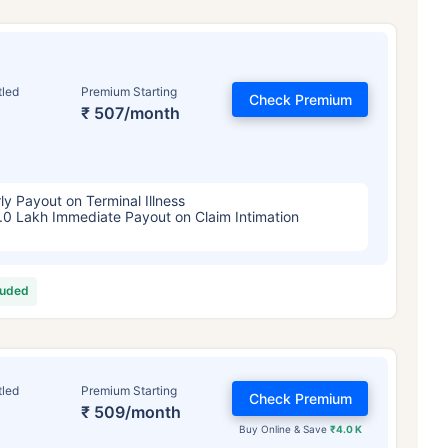
tled
Premium Starting
Check Premium
₹ 507/month
ly Payout on Terminal Illness
.0 Lakh Immediate Payout on Claim Intimation
luded
tled
Premium Starting
Check Premium
₹ 509/month
Buy Online & Save
₹4.0 K