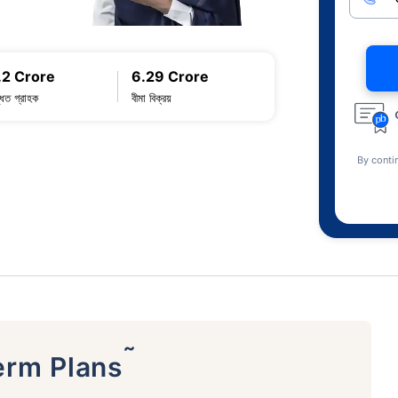
.2 Crore
6.29 Crore
্ধিত গ্রাহক
বীমা বিক্রয়
By conti
˜
erm Plans