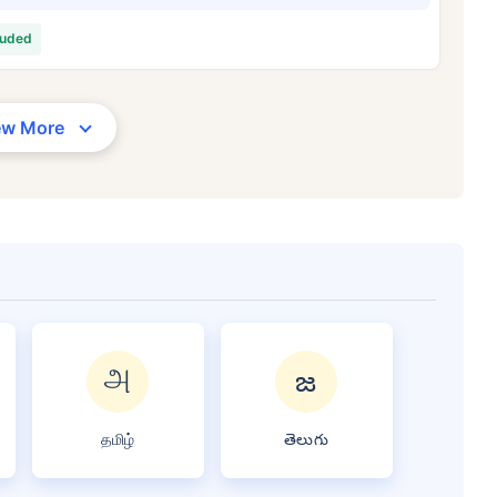
৩৪/মাস
*
₹ ৬৩০/মাস
*
₹ ১,৩৭৬
luded
আপনার পরিবারের সুরক্ষা মাত্র একটি পদক্ষেপ দূরে
ew More
সঠিক প্ল্যান বেছে নিন
র দাম — ধূমপান না করা, পূর্ব-বিদ্যমান কোনো রোগ নেই এমন ব্যক্তির জন্য, ৩৬ বছর বয়স পর্যন্ত কভার। *₹৬৩০/মাস হল ১ কোটির টার্ম লাইফ ইন্স্যুরেন্
ন্ত কভার। *₹১,৩৭৬/মাস হল ১ কোটির টার্ম লাইফ ইন্স্যুরেন্সের শুরুর দাম — ধূমপান না করা, পূর্ব-বিদ্যমান কোনো রোগ নেই এমন ব্যক্তির জন্য, ৫
தமிழ்
తెలుగు