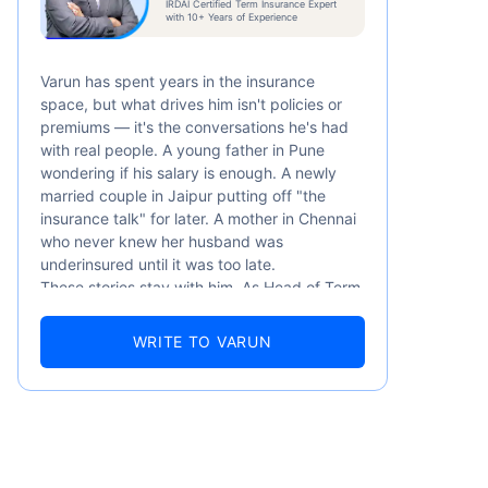
IRDAI Certified Term Insurance Expert
/মাস
*
with 10+ Years of Experience
Varun has spent years in the insurance
space, but what drives him isn't policies or
premiums — it's the conversations he's had
with real people. A young father in Pune
wondering if his salary is enough. A newly
married couple in Jaipur putting off "the
সের শুরুর দাম — ধূমপান না করা, পূর্ব-বিদ্যমান
insurance talk" for later. A mother in Chennai
৬ বছর বয়স পর্যন্ত কভার।
who never knew her husband was
underinsured until it was too late.
These stories stay with him. As Head of Term
Insurance at Policybazaar, Varun knows the
numbers well — 52.4% of Indians are aware
WRITE TO VARUN
of term insurance, yet only 9.6% own it. And
87% of families don't realise they're leaving
their loved ones with far less protection than
they actually need. But behind every
statistic, he sees a family that just needed
someone to sit with them, explain it simply,