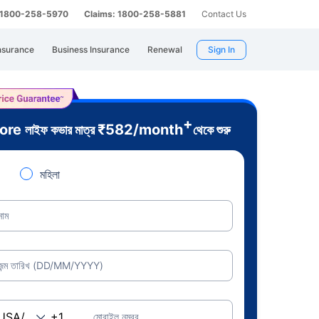
: 1800-258-5970
Claims: 1800-258-5881
Contact Us
nsurance
Business Insurance
Renewal
Sign In
+
rore
₹
582
/month
লাইফ কভার মাত্র
থেকে শুরু
মহিলা
নাম
জন্ম তারিখ (DD/MM/YYYY)
মোবাইল নম্বর