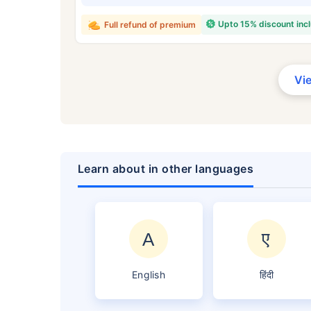
₹ ৪
Upto 15% discount inc
Full refund of premium
Vi
*৪৩৪/মাস হল ১ কোটির টার্ম লাইফ ইন্স্যুরেন্সের শুরু
কোনো রোগ নেই এমন ব্যক্তির জন্য, ৪৬ বছর বয়স পর্য
Learn about in other languages
English
हिंदी