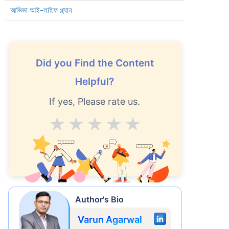
আভিভা আই-লাইফ প্ল্যান
Did you Find the Content
Helpful?
If yes, Please rate us.
Average
Good
V.Good
Excellent
Superb
করে
ছর
Author's Bio
Varun Agarwal