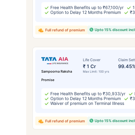
Free Health Benefits up to ₹67,100/yr
1
Option to Delay 12 Months Premium
₹3
Upto 15% discount inc
Full refund of premium
Life Cover
Claim Set
₹ 1 Cr
99.45
Sampoorna Raksha
Max Limit: 100 yrs
Promise
Free Health Benefits up to ₹30,933/yr
Option to Delay 12 Months Premium
₹3
Waiver of premium on Terminal Illness
Upto 15% discount inc
Full refund of premium