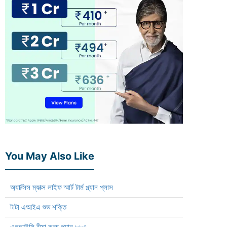
You May Also Like
অ্যাক্সিস ম্যাক্স লাইফ স্মার্ট টার্ম প্ল্যান প্লাস
টাটা এআইএ শুভ শক্তি
এলআইসি বীমা কবচ প্ল্যান ৮৮৭