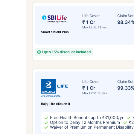
Life Cover
Claim Set
₹ 1 Cr
98.34
Max Limit: 79 yrs
Smart Shield Plus
Upto 15% discount included
বয
Life Cover
Claim Set
₹ 1 Cr
99.33
Max Limit: 85 yrs
২
Bajaj Life eTouch II
Free Health Benefits up to ₹31,000/yr
Option to Delay 12 Months Premium
₹2
Waiver of Premium on Permanent Disability