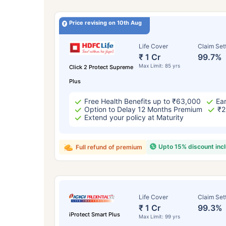
Price revising on 10th Aug
Life Cover
Claim Set
₹ 1 Cr
99.7%
Max Limit: 85 yrs
Click 2 Protect Supreme
Plus
Free Health Benefits up to ₹63,000
Ear
Option to Delay 12 Months Premium
₹2
Extend your policy at Maturity
Upto 15% discount inc
Full refund of premium
Life Cover
Claim Set
₹ 1 Cr
99.3%
iProtect Smart Plus
Max Limit: 99 yrs