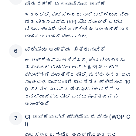
ವೇತನಕ್ಕೆ ಬದಲಾಯಿಸುವ ಆಯ್ಕೆ
ಇದರಲ್ಲಿ, ಪಾಲಿಸಿದಾರರು ಬಾಕಿ ಉಳಿದಿರುವ ನಿಯ
ಮಿತ ವೇತನವನ್ನು (RP) ಯೋಜನೆಯಲ್ಲಿ ಲಭ್ಯ
ವಿರುವ ಯಾವುದೇ ಸೀಮಿತ ಪ್ರೀಮಿಯಂ ಸಮಯಕ್ಕೆ ಬದ
ಲಾಯಿಸಲು ಆಯ್ಕೆ ಮಾಡಬಹುದು.
ಪ್ರೀಮಿಯಂ ಆಯ್ಕೆಯ ಹಿಂತಿರುಗುವಿಕೆ
ಈ ಆಯ್ಕೆಯನ್ನು ಆರಿಸಿದರೆ, ಜೀವ ವಿಮಾದಾರರು
ಹೆಚ್ಚುವರಿ ಪ್ರೀಮಿಯಂ ಅನ್ನು & ಬೇಸ್ ಟರ್ಮ್
ಪ್ಲಾನ್‌ಗಾಗಿ ಪಾವತಿಸಿದ ಮೇಲೆ, ಮತ್ತು ನಂತರ ಅವ
ನು/ಅವಳು ಪೂರ್ಣವಾಗಿ ಪಾವತಿಸಿದ ಪ್ರೀಮಿಯಂನ 10
0 ಪ್ರತಿಶತವನ್ನು ಮೆಚ್ಯೂರಿಟಿಯವರೆಗೆ ಬ
ದುಕುಳಿಯುವಿಕೆಯ ಮೇಲೆ ಒಟ್ಟು ಮೊತ್ತವಾಗಿ ಪ
ಡೆಯುತ್ತಾನೆ.
CI ಆಯ್ಕೆಯಲ್ಲಿ ಪ್ರೀಮಿಯಂ ಮನ್ನಾ (WOP C
I)
ಪಾಲಸಿದಾರರು ಗಂಭೀರ ಅನಾರೋಗ್ಯದಿಂದ ಬಳ