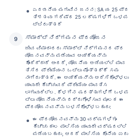
ಎರಡನೆಯ ಮಗುವಿನ ಜನನ: SA ಯ 25 ಪ್ರ
ತಿಶತವು ಗರಿಷ್ಠ 25 ಲಕ್ಷಗಳಿಗೆ ಒಳಪ
ಟ್ಟಿರುತ್ತದೆ
ಸ್ಮಾರ್ಟ್ ನಿರ್ಗಮನ ಪ್ರಯೋಜನ
ಜೀವ ವಿಮಾದಾರರು ಸ್ಮಾರ್ಟ್ ನಿರ್ಗಮನದ ಪ್ರ
ಯೋಜನವನ್ನು ಪಡೆಯುವ ಆಯ್ಕೆಯನ್ನು
ಹೊಂದಿದ್ದಾರೆ ಅಂದರೆ, ಯೋಜನೆಯ ಅಡಿಯಲ್ಲಿ ಪಾವ
ತಿಸಿದ ಪ್ರೀಮಿಯಂನ ಒಟ್ಟು ಮೊತ್ತಕ್ಕೆ ಸಮ
ನಾಗಿರುತ್ತದೆ. ಈ ಆಯ್ಕೆಯನ್ನು ಆರಿಸಿಕೊಳ್ಳಲು
ಯಾವುದೇ ಹೆಚ್ಚುವರಿ ಪ್ರೀಮಿಯಂ ಪಾವತಿಸ
ಲಾಗುವುದಿಲ್ಲ. ಕೆಳಗಿನ ಷರತ್ತುಗಳಿಗೆ ಒಳಪ
ಟ್ಟು ಯೋಜನೆಯನ್ನು ರದ್ದುಗೊಳಿಸುವ ಮೂಲಕ ಈ
ಪ್ರಯೋಜನವನ್ನು ಬಳಸಿಕೊಳ್ಳಬಹುದು:
ಈ ಪ್ರಯೋಜನವನ್ನು 30 ವರ್ಷಗಳಿಗೂ
ಹೆಚ್ಚು ಕಾಲ ಪಾಲಿಸಿಯ ಯಾವುದೇ ವರ್ಷದಲ್ಲಿ
ಪಡೆಯಬಹುದು, ಆದರೆ ಪಾಲಿಸಿಯ ಕೊನೆಯ ಐದು