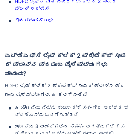
HDFC ಲೈಫ್‌ನ ನೀತಿ ವಿವರಗಳು ಕ್ಲಿಕ್ 2 ಸೂಪರ್
ಪ್ಲಾನ್ ರಕ್ಷಿಸಿ
ಹೊರಗಿಡುವಿಕೆಗಳು
ಎಚ್‌ಡಿಎಫ್‌ಸಿ ಲೈಫ್ ಕ್ಲಿಕ್ 2 ಪ್ರೊಟೆಕ್ಟ್ ಸೂಪ
ರ್ ಪ್ಲಾನ್‌ನ ಪ್ರಮುಖ ವೈಶಿಷ್ಟ್ಯಗಳು
ಯಾವುವು?
HDFC ಲೈಫ್ ಕ್ಲಿಕ್ 2 ಪ್ರೊಟೆಕ್ಟ್ ಸೂಪರ್ ಪ್ಲಾನ್‌ನ ಪ್ರ
ಮುಖ ವೈಶಿಷ್ಟ್ಯಗಳು ಈ ಕೆಳಗಿನಂತಿವೆ:
ಈ ಯೋಜನೆಯು ನಿಮ್ಮ ಕುಟುಂಬಕ್ಕೆ ಸಮಗ್ರ ಆರ್ಥಿಕ ಭ
ದ್ರತೆಯನ್ನು ಒದಗಿಸುತ್ತದೆ
ಯೋಜನೆಯ 3 ಆಯ್ಕೆಗಳಿಂದ ನಿಮ್ಮ ಅಗತ್ಯಗಳಿಗೆ ಸ
ರಿಹೊಂದುವ ಕವರ್ ಅನ್ನು ಆಯ್ಕೆ ಮಾಡುವ ಆಯ್ಕೆ: