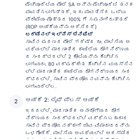
ಮೆಚ್ಯೂರಿಟಿಯ ಮೇಲೆ SA ಅನ್ನು ಮೆಚ್ಯೂರಿಟಿ ತನಕ
ಪಾವತಿಸಲಾಗುತ್ತದೆ, ಇದು ಪಾವತಿಸಿದ ಒಟ್ಟು
ಪ್ರೀಮಿಯಂ ಮೊತ್ತದ 100% ಗೆ ಸಮನಾಗಿರುತ್ತದೆ
(ROP ಆಯ್ಕೆಯನ್ನು ಆರಿಸಿದರೆ)
ಟರ್ಮಿನಲ್ ಇಲ್ನೆಸ್ ಬೆನಿಫಿಟ್
ಸಾವಿನ ಮರಣದ ಮೇಲೆ ಗರಿಷ್ಠ ರೂ. ಪಾಲಿಸಿಯ ಅ
ವಧಿಯಲ್ಲಿ ಮಾರಣಾಂತಿಕ ಕಾಯಿಲೆಯ ರೋಗನಿರ್ಣಯ
ದ ಸಂದರ್ಭದಲ್ಲಿ 2 ಕೋಟಿಯನ್ನು ಹೆಚ್ಚಿಸ
ಲಾಗುವುದು. 80 ವರ್ಷಕ್ಕಿಂತ ಹೆಚ್ಚಿನ ವಯಸ್ಸಿನ
ಲ್ಲಿ ಮಾರಣಾಂತಿಕ ಕಾಯಿಲೆಯ ರೋಗನಿರ್ಣಯದ ಸಂದ
ರ್ಭದಲ್ಲಿ, ಸಾವಿನ ಪ್ರಯೋಜನವನ್ನು ಹೆಚ್ಚಿಸ
ಲಾಗುವುದಿಲ್ಲ.
ಆಯ್ಕೆ 2: ಲೈಫ್ ಪ್ಲಸ್ ಆಯ್ಕೆ
ಇದರಲ್ಲಿ, ಮಾರಣಾಂತಿಕ ಅನಾರೋಗ್ಯದ ರೋಗ
ನಿರ್ಣಯದ ಸಂದರ್ಭದಲ್ಲಿ ವರ್ಧಿಸಬಹುದಾದ
ಸಾವಿನ ಪ್ರಯೋಜನಕ್ಕಾಗಿ ಜೀವ ವಿಮಾದಾರರನ್ನು
ಒಳಗೊಂಡಿದೆ. ಪಾಲಿಸಿಯ ಅವಧಿಯಲ್ಲಿ ಆಕಸ್ಮಿಕ