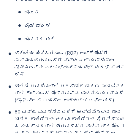
ಜೀವನ
ಲೈಫ್ ಪ್ಲಸ್
ಜೀವನದ ಗುರಿ
ಪ್ರೀಮಿಯಂ ಹಿಂತಿರುಗಿಸುವ (ROP) ಆಯ್ಕೆಯೊಂದಿಗೆ
ಮುಕ್ತಾಯವಾಗುವವರೆಗೆ ನಿಮ್ಮ ಎಲ್ಲಾ ಪ್ರೀಮಿಯಂ
ಮೊತ್ತವನ್ನು ಬದುಕುಳಿಯುವಿಕೆಯ ಮೇಲೆ ಮರಳಿ ಸ್ವೀಕ
ರಿಸಿ
ಪಾಲಿಸಿ ಅವಧಿಯಲ್ಲಿ ಆಕಸ್ಮಿಕ ಮರಣ ಸಂಭವಿಸಿದ
ಲ್ಲಿ ಹೆಚ್ಚುವರಿ ಮೊತ್ತವನ್ನು ಪಾವತಿಸಲಾಗುತ್ತದೆ
(ಲೈಫ್ ಪ್ಲಸ್ ಆಯ್ಕೆಯ ಅಡಿಯಲ್ಲಿ ಲಭ್ಯವಿದೆ)
80 ವರ್ಷ ವಯಸ್ಸಿನವರೆಗೆ ಉಲ್ಲೇಖಿಸಲಾದ ಮಾರ
ಣಾಂತಿಕ ಕಾಯಿಲೆಗಳು ಅಥವಾ ಕಾಯಿಲೆಗಳ ರೋಗನಿರ್ಣಯ
ದ ಸಂದರ್ಭದಲ್ಲಿ ವೇಗವರ್ಧಿತ ಸಾವಿನ ಪ್ರಯೋಜನ
ವನ್ನು ನೀಡುತ್ತದೆ (ಲೈಫ್ ಮತ್ತು ಲೈಫ್ ಜೊತೆಗೆ ಆ