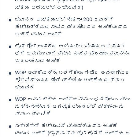
ಯ್ಕೆಯ ಅಡಿಯಲ್ಲಿ ಲಭ್ಯವಿದೆ)
ಜೀವನದ ಆಯ್ಕೆಯಲ್ಲಿ ಶೇಕಡಾ 200 ರವರೆಗೆ
ಹೆಚ್ಚುತ್ತಿರುವ ಸಾವಿನ ಪ್ರಯೋಜನದ ಆಯ್ಕೆಯನ್ನು
ಆಯ್ಕೆ ಮಾಡುವ ಆಯ್ಕೆ
ಲೈಫ್ ಗೋಲ್ ಆಯ್ಕೆಯ ಅಡಿಯಲ್ಲಿ ನಿಮ್ಮ ಅಗತ್ಯಗ
ಳಿಗೆ ಅನುಗುಣವಾಗಿ ನಿಮ್ಮ ಸಾವಿನ ಪ್ರಯೋಜನವನ್ನು
ಬದಲಾಯಿಸುವ ಆಯ್ಕೆ
WOP ಆಯ್ಕೆಯನ್ನು ಬಳಸಿಕೊಂಡು ಗಂಭೀರ ಅನಾರೋಗ್ಯದ
ರೋಗನಿರ್ಣಯದ ಮೇಲೆ ಪ್ರೀಮಿಯಂ ಆಯ್ಕೆಯ ಮನ್ನಾ ಲ
ಭ್ಯವಿದೆ
WOP ಅಸಾಮರ್ಥ್ಯ ಆಯ್ಕೆಯನ್ನು ಬಳಸಿಕೊಂಡು ಒಟ್ಟು
ಮತ್ತು ಶಾಶ್ವತ ಅಂಗವೈಕಲ್ಯದಲ್ಲಿ ಪ್ರೀಮಿಯಂ ಮ
ನ್ನಾ ಲಭ್ಯವಿದೆ
ಸಂಗಾತಿಗಾಗಿ ಹೆಚ್ಚುವರಿ ವ್ಯಾಪ್ತಿಯನ್ನು ಆಯ್ಕೆ
ಮಾಡುವ ಆಯ್ಕೆ (ಲೈಫ್ ಮತ್ತು ಲೈಫ್ ಜೊತೆಗೆ ಆಯ್ಕೆಯ ಅ