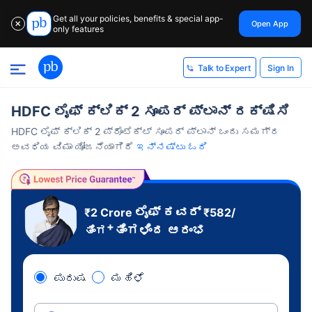
Get all your policies, benefits & special app-
Open App
✕
only features
Sign In
Talk to Expert
HDFC ಲೈಫ್ ಕ್ಲಿಕ್ 2 ಸೂಪರ್ ಪ್ಲಾನ್ ರಕ್ಷಿಸಿ
HDFC ಲೈಫ್ ಕ್ಲಿಕ್ 2 ಪ್ರೊಟೆಕ್ಟ್ ಸೂಪರ್ ಪ್ಲಾನ್ ಒಂದು ಸಮಗ್ರ
ಅವಧಿಯ ವಿಮಾ ಯೋಜನೆಯಾಗಿದೆ
ಇನ್ನಷ್ಟು ಓದಿ
ಲೈಫ್ ಕವರ್
₹2 Crore
₹
582
/
+
ತಿಂಗಳಿಂದ ಆರಂಭ
ತಿಂಗ
ಪುರುಷ
ಮಹಿಳೆ