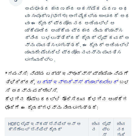
ಅಪಘಾತದ ಕಾರಣದಿಂದ ಆಕಸ್ಮಿಕ ಮರಣ ಅಥ
ವಾ ಸಂಪೂರ್ಣ/ಭಾಗಶಃ ಅಂಗವೈಕಲ್ಯ ಉಂಟಾದರೆ ಅಥ
ವಾ ಈ ರೈಡರ್ ಪ್ರಯೋಜನದ ಅಡಿಯಲ್ಲಿ ಆ
ಯ್ಕೆಮಾಡಿದ ಆಯ್ಕೆಯ ಪ್ರಕಾರ ನೀವು ಕ್ಯಾನ್ಸ
ರ್‌ನಿಂದ ಬಳಲುತ್ತಿದ್ದರೆ ರೈಡರ್ ಲೈಫ್ ಕವರ್ ಅ
ನ್ನು ಪಾವತಿಸಲಾಗುತ್ತದೆ. ಈ ರೈಡರ್ ಅಡಿಯಲ್ಲಿ
ಯಾವುದೇ ಮೆಚುರಿಟಿ ಪ್ರಯೋಜನವನ್ನು ಪಾವತಿಸ
ಲಾಗುವುದಿಲ್ಲ.
*ಗಮನಿಸಿ: ನಿಮ್ಮ ಟರ್ಮ್ ಇನ್ಶೂರೆನ್ಸ್ ಪ್ರೀಮಿಯಂ ನಿಮಗೆ
ತಿಳಿದಿದ್ದರೆ,
ಟರ್ಮ್ ಇನ್ಶುರೆನ್ಸ್ ಕ್ಯಾಲ್ಕುಲೇಟರ್
ಬಳ
ಸಿ ಅದನ್ನು ಪರಿಶೀಲಿಸಿ.
ಕೆಳಗಿನ ಕೋಷ್ಟಕದಲ್ಲಿ ತೋರಿಸಿರುವ ಕೆಳಗಿನ ಆಯ್ಕೆಗ
ಳೊಂದಿಗೆ ಈ ರೈಡರ್‌ಗಳನ್ನು ನೀಡಲಾಗುತ್ತದೆ:
HDFC ಲೈಫ್ ಇನ್ಕಮ್ ಬೆನಿಫಿಟ್ ಆನ್ ಆ
ಜೀವ
ಲೈಫ್
ಜೀವ
ಕ್ಸಿಡೆಂಟಲ್ ಬೆನಿಫಿಟ್ ರೈಡರ್
ನ
ಪ್ಲ
ನದ
ಸ್
ಗುರಿ