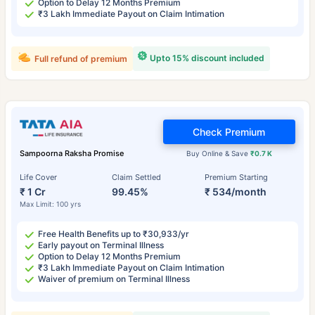
Option to Delay 12 Months Premium
₹3 Lakh Immediate Payout on Claim Intimation
Upto 15% discount included
Full refund of premium
Check Premium
Sampoorna Raksha Promise
Buy Online & Save
₹0.7 K
Life Cover
Claim Settled
Premium Starting
₹ 1 Cr
99.45%
₹ 534/month
Max Limit: 100 yrs
Free Health Benefits up to ₹30,933/yr
Early payout on Terminal Illness
Option to Delay 12 Months Premium
₹3 Lakh Immediate Payout on Claim Intimation
Waiver of premium on Terminal Illness