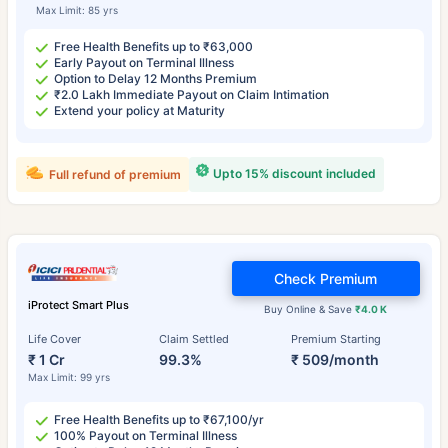
Max Limit: 85 yrs
Free Health Benefits up to ₹63,000
Early Payout on Terminal Illness
Option to Delay 12 Months Premium
₹2.0 Lakh Immediate Payout on Claim Intimation
Extend your policy at Maturity
Upto 15% discount included
Full refund of premium
Check Premium
iProtect Smart Plus
Buy Online & Save
₹4.0 K
Life Cover
Claim Settled
Premium Starting
₹ 1 Cr
99.3%
₹ 509/month
Max Limit: 99 yrs
Free Health Benefits up to ₹67,100/yr
100% Payout on Terminal Illness