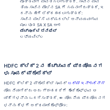
ಮೊತ್ತವಾಗಿ ಪಾವತಿಸಲಾಗುತ್ತದೆ. ಸಾವಿನ ಪಾವ
ತಿಯು ಸಾವಿನ ಮೇಲಿನ SA ಗೆ ಸಮನಾಗಿರುತ್ತದೆ, ಇ
ದನ್ನು ಹೀಗೆ ಲೆಕ್ಕಹಾಕಲಾಗುತ್ತದೆ:
ಸಾವಿನ ಪಾಲಿಸಿ ವರ್ಷದಲ್ಲಿ ಅನ್ವಯವಾಗುವ
ಮೂಲಭೂತ SA X SA ಅಂಶ
ಮೆಚ್ಯೂರಿಟಿ ಬೆನಿಫಿಟ್
ಲಭ್ಯವಿಲ್ಲ
HDFC ಕ್ಲಿಕ್ 2 ನ ಹೆಚ್ಚುವರಿ ಪ್ರಯೋಜನಗ
ಳು ಸೂಪರ್ ಪ್ರೊಟೆಕ್ಟ್
HDFC ಕ್ಲಿಕ್ 2 ಪ್ರೊಟೆಕ್ಟ್ ಸೂಪರ್
ಟರ್ಮ್ ಇನ್ಶುರೆನ್ಸ್
ಯೋಜನೆಯಾಗಿದ್ದು ಅದು ಗ್ರಾಹಕರಿಗೆ ಹೊಂದಿಕೊಳ್ಳುವ ಆ
ಯ್ಕೆಗಳನ್ನು ಒದಗಿಸುತ್ತದೆ. ಈ ಯೋಜನೆಯ ಪ್ರಯೋಜನಗ
ಳನ್ನು ಕೆಳಗೆ ಅರ್ಥಮಾಡಿಕೊಳ್ಳೋಣ: