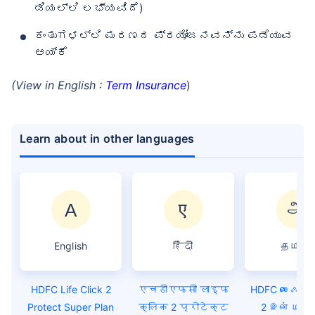
ಡಿಯಲ್ಲಿ ಲಭ್ಯವಿದೆ)
ಕಂತುಗಳಲ್ಲಿ ಮರಣದ ಪ್ರಯೋಜನವನ್ನು ಪಡೆಯುವ
ಆಯ್ಕೆ
(View in English :
Term Insurance
)
Learn about in other languages
English
हिंदी
தமிழ்
HDFC Life Click 2
एचडीएफसी लाइफ
HDFC லைஃப் க
Protect Super Plan
क्लिक 2 प्रोटेक्ट
2 இன் முக்