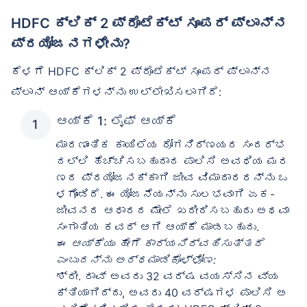
HDFC ಕ್ಲಿಕ್ 2 ಪ್ರೊಟೆಕ್ಟ್ ಸೂಪರ್ ಪ್ಲಾನ್‌ನ
ಪ್ರಯೋಜನಗಳೇನು?
ಕೆಳಗೆ HDFC ಕ್ಲಿಕ್ 2 ಪ್ರೊಟೆಕ್ಟ್ ಸೂಪರ್ ಪ್ಲಾನ್‌ನ
ಪ್ಲಾನ್ ಆಯ್ಕೆಗಳನ್ನು ಉಲ್ಲೇಖಿಸಲಾಗಿದೆ:
ಆಯ್ಕೆ 1: ಲೈಫ್ ಆಯ್ಕೆ
ಮಾರಣಾಂತಿಕ ಕಾಯಿಲೆಯ ರೋಗನಿರ್ಣಯದ ಸಂದರ್ಭ
ದಲ್ಲಿ ಹೆಚ್ಚಿಸಬಹುದಾದ ಪಾಲಿಸಿ ಅವಧಿಯ ಮರ
ಣದ ಪ್ರಯೋಜನಕ್ಕಾಗಿ ಜೀವ ವಿಮಾದಾರರನ್ನು ಒ
ಳಗೊಂಡಿದೆ. ಈ ಯೋಜನೆಯನ್ನು ಸುಲಭವಾಗಿ ಏಕ-
ಜೀವನದ ಆಧಾರದ ಮೇಲೆ ಖರೀದಿಸಬಹುದು ಅಥವಾ
ಸಂಗಾತಿಯ ಕವರ್ ಆಗಿ ಆಯ್ಕೆ ಮಾಡಬಹುದು.
ಈ ಆಯ್ಕೆಯು ಹೇಗೆ ಕಾರ್ಯನಿರ್ವಹಿಸುತ್ತದೆ
ಎಂಬುದನ್ನು ಅರ್ಥಮಾಡಿಕೊಳ್ಳೋಣ:
ಶ್ರೀ. ರಾವ್ ಅವರು 32 ವರ್ಷ ವಯಸ್ಸಿನ ವ್ಯ
ಕ್ತಿಯಾಗಿದ್ದು, ಅವರು 40 ವರ್ಷಗಳ ಪಾಲಿಸಿ ಅ