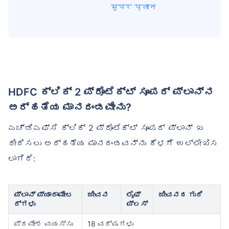
सुपर प्लान
HDFC ಕ್ಲಿಕ್ 2 ಪ್ರೊಟೆಕ್ಟ್ ಸೂಪರ್ ಪ್ಲಾನ್‌ನ
ಅರ್ಹತೆಯ ಮಾನದಂಡವೇನು?
ಎಚ್‌ಡಿಎಫ್‌ಸಿ ಕ್ಲಿಕ್ 2 ಪ್ರೊಟೆಕ್ಟ್ ಸೂಪರ್ ಪ್ಲಾನ್ ಖ
ರೀದಿಸಲು ಅರ್ಹತೆಯ ಮಾನದಂಡವನ್ನು ಕೆಳಗೆ ಉಲ್ಲೇಖಿಸ
ಲಾಗಿದೆ:
ಪ್ಲಾನ್ ಪ್ಯಾರಾಮೀಟ
ಜೀವನ
ಲೈಫ್
ಜೀವನದ ಗುರಿ
ರ್‌ಗಳು
ಪ್ಲಸ್
ಪ್ರವೇಶ ವಯಸ್ಸು
18 ವರ್ಷಗಳು