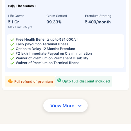
Bajaj Life eTouch II
Life Cover
Claim Settled
Premium Starting
₹ 1 Cr
99.33%
₹ 409/month
Max Limit: 85 yrs
Free Health Benefits up to ₹31,000/yr
Early payout on Terminal Illness
Option to Delay 12 Months Premium
₹2 lakh Immediate Payout on Claim Intimation
Waiver of Premium on Permanent Disability
Waiver of Premium on Terminal Illness
Upto 15% discount included
Full refund of premium
View More