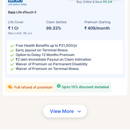
Buy Online & Save
₹0.3 K
Bajaj Life eTouch II
Life Cover
Claim Settled
Premium Starting
₹ 1 Cr
99.33%
₹ 409/month
Max Limit: 85 yrs
Free Health Benefits up to ₹31,000/yr
Early payout on Terminal Illness
Option to Delay 12 Months Premium
₹2 lakh Immediate Payout on Claim Intimation
Waiver of Premium on Permanent Disability
Waiver of Premium on Terminal Illness
Upto 15% discount included
Full refund of premium
View More