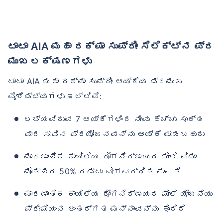
ಟಾಟಾ AIA ಮಹಾ ರಕ್ಷಾ ಸುಪ್ರೀಂ ಸೆಲೆಕ್ಟ್‌ನ ಪ್ರ
ಮುಖ ಲಕ್ಷಣಗಳು
ಟಾಟಾ AIA ಮಹಾ ರಕ್ಷಾ ಸುಪ್ರೀಂ ಆಯ್ಕೆಯ ಪ್ರಮುಖ
ವೈಶಿಷ್ಟ್ಯಗಳು ಇಲ್ಲಿವೆ:
ಲಭ್ಯವಿರುವ 7 ಆಯ್ಕೆಗಳಿಂದ ನೀವು ಹೆಚ್ಚು ಸೂಕ್ತ
ವಾದ ಸಾವಿನ ಪ್ರಯೋಜನವನ್ನು ಆಯ್ಕೆ ಮಾಡಬಹುದು
ಮಾರಣಾಂತಿಕ ಕಾಯಿಲೆಯ ರೋಗನಿರ್ಣಯದ ಮೇಲೆ ವಿಮಾ
ಮೊತ್ತದ 50% ರಷ್ಟು ವೇಗವರ್ಧಿತ ಪಾವತಿ
ಮಾರಣಾಂತಿಕ ಕಾಯಿಲೆಯ ರೋಗನಿರ್ಣಯದ ಮೇಲೆ ಯೋಜನೆಯು
ಪ್ರೀಮಿಯಂನ ಅಂತರ್ಗತ ಮನ್ನಾವನ್ನು ಹೊಂದಿದೆ