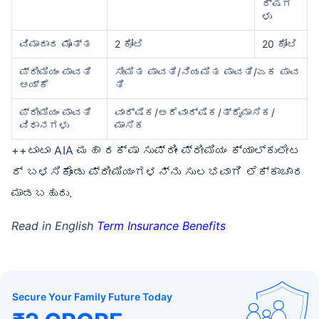
ರ್ಷಗ
ಳು
ವಿಮಾದಾರ ಮೊತ್ತ
2 ಕೋಟಿ
20 ಕೋಟಿ
ಪ್ರೀಮಿಯಂ ಪಾವತಿ
ಸೀಮಿತ ಪಾವತಿ/ನಿಯಮಿತ ಪಾವತಿ/ಏಕ ಪಾವ
ಆಯ್ಕೆ
ತಿ
ಪ್ರೀಮಿಯಂ ಪಾವತಿ
ವಾರ್ಷಿಕ/ಅರೆವಾರ್ಷಿಕ/ತ್ರೈಮಾಸಿಕ/
ವಿಧಾನಗಳು
ಮಾಸಿಕ
++ಟಾಟಾ AIA ಮಹಾ ರಕ್ಷಾ ಸುಪ್ರೀಂ ಪ್ರೀಮಿಯಂ ಕ್ಯಾಲ್ಕುಲೇಟ
ರ್ ಬಳಸಿಕೊಂಡು ಪ್ರೀಮಿಯಂಗಳನ್ನು ಸುಲಭವಾಗಿ ಲೆಕ್ಕಾಚಾರ
ಮಾಡಬಹುದು.
Read in English
Term Insurance Benefits
Secure Your Family Future Today