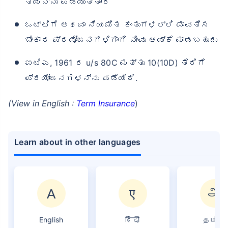
ತಿಯನ್ನು ಪಡೆಯುತ್ತಾರೆ
ಒಟ್ಟಿಗೆ ಅಥವಾ ನಿಯಮಿತ ಕಂತುಗಳಲ್ಲಿ ಪಾವತಿಸ
ಬೇಕಾದ ಪ್ರಯೋಜನಗಳಿಗಾಗಿ ನೀವು ಆಯ್ಕೆ ಮಾಡಬಹುದು
ಐಟಿಎ, 1961 ರ u/s 80C ಮತ್ತು 10(10D) ತೆರಿಗೆ
ಪ್ರಯೋಜನಗಳನ್ನು ಪಡೆಯಿರಿ.
(View in English :
Term Insurance
)
Learn about in other languages
English
हिंदी
தமிழ்