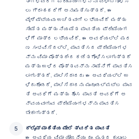
ತಿಂಗಳವರೆಗೆ ಪ್ರೀಮಿಯಂಗಳನ್ನು ವಿಳಂಬಗೊಳಿಸ
ಲು ಗ್ರಾಹಕರಿಗೆ ಅನುಮತಿಸುತ್ತದೆ. ಈ
ವೈಶಿಷ್ಟ್ಯವು ಉಚಿತವಾಗಿ ಲಭ್ಯವಿದೆ ಮತ್ತು
ಸೀಮಿತ ಮತ್ತು ನಿಯಮಿತ ಪಾವತಿಯ ಪ್ರೀಮಿಯಂಗ
ಳಿಗೆ ಮಾತ್ರ ಲಭ್ಯವಿದೆ. ಈ ಅವಧಿಯಲ್ಲಿ ಮರ
ಣ ಸಂಭವಿಸಿದಲ್ಲಿ, ಪಾವತಿಸದ ಪ್ರೀಮಿಯಂಗಳ
ನ್ನು ವಿಮಾ ಮೊತ್ತದಿಂದ ಕಡಿತಗೊಳಿಸಲಾಗುತ್ತದೆ
ಮತ್ತು ಉಳಿದ ಮೊತ್ತವನ್ನು ನಾಮಿನಿಗೆ ಪಾವತಿಸ
ಲಾಗುತ್ತದೆ. ಪಾಲಿಸಿದಾರರು ಈ ಅವಧಿಯಲ್ಲಿ ಉ
ಳಿದುಕೊಂಡರೆ, ಪಾಲಿಸಿದಾರನು ಮುಂದೂಡಲ್ಪಟ್ಟ ಪಾವ
ತಿ ಅವಧಿಗೆ ಮತ್ತು ಹೊಸ ಪಾವತಿ ಅವಧಿಗೆ ಅ
ನ್ವಯವಾಗುವ ಪ್ರೀಮಿಯಂಗಳನ್ನು ಪಾವತಿಸ
ಬೇಕಾಗುತ್ತದೆ.
ಕ್ಲೈಮ್ ಮಾಹಿತಿಯ ಮೇಲೆ ತ್ವರಿತ ಪಾವತಿ
ಈ ಅವಧಿಯ ವಿಮಾ ಯೋಜನೆಯು ರೂ. ಮೃತರ ಕುಟುಂಬ