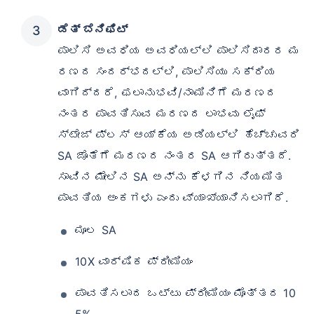
ಡೆತ್ ಬೆನಿಫಿಟ್
ಪಾಲಿಸಿ ಅವಧಿಯ ಅವಧಿಯಲ್ಲಿ ಪಾಲಿಸಿದಾರರ ಮ
ರಣದ ಸಂದರ್ಭದಲ್ಲಿ, ಪಾಲಿಸಿಯು ಸಕ್ರಿಯ
ವಾಗಿದ್ದರೆ, ಫಲಾನುಭವಿ/ನಾಮಿನಿಗೆ ಮರಣದ
ನಂತರ ಪಾವತಿಸುವ ಮರಣದ ಲಾಭವು ಲೈಫ್
ಸ್ಟೇಜ್ ಪ್ಲಸ್ ಆಯ್ಕೆಯ ಅಡಿಯಲ್ಲಿ ಹೆಚ್ಚುವರಿ
SA ಜೊತೆಗೆ ಮರಣದ ನಂತರ SA ಆಗಿರುತ್ತದೆ.
ಸಾವಿನ ಮೇಲಿನ SA ಅನ್ನು ಕೆಳಗಿನ ನಿಯಮಿತ
ಪಾವತಿಯ ಅಂಕಗಳು ಎಂದು ವ್ಯಾಖ್ಯಾನಿಸಲಾಗಿದೆ.
ಮೂಲ SA
10X ವಾರ್ಷಿಕ ಪ್ರೀಮಿಯಂ
ಪಾವತಿಸಲಾದ ಒಟ್ಟು ಪ್ರೀಮಿಯಂ ಮೊತ್ತದ 10
5%