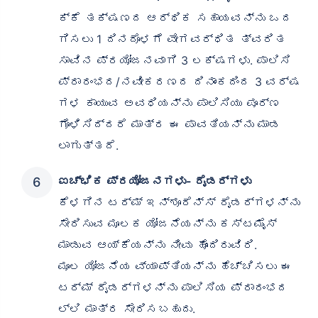
ಕ್ಕೆ ತಕ್ಷಣದ ಆರ್ಥಿಕ ಸಹಾಯವನ್ನು ಒದ
ಗಿಸಲು 1 ದಿನದೊಳಗೆ ವೇಗವರ್ಧಿತ ತ್ವರಿತ
ಸಾವಿನ ಪ್ರಯೋಜನವಾಗಿ 3 ಲಕ್ಷಗಳು. ಪಾಲಿಸಿ
ಪ್ರಾರಂಭದ/ನವೀಕರಣದ ದಿನಾಂಕದಿಂದ 3 ವರ್ಷ
ಗಳ ಕಾಯುವ ಅವಧಿಯನ್ನು ಪಾಲಿಸಿಯು ಪೂರ್ಣ
ಗೊಳಿಸಿದ್ದರೆ ಮಾತ್ರ ಈ ಪಾವತಿಯನ್ನು ಮಾಡ
ಲಾಗುತ್ತದೆ.
ಐಚ್ಛಿಕ ಪ್ರಯೋಜನಗಳು- ರೈಡರ್‌ಗಳು
ಕೆಳಗಿನ ಟರ್ಮ್ ಇನ್ಶೂರೆನ್ಸ್ ರೈಡರ್‌ಗಳನ್ನು
ಸೇರಿಸುವ ಮೂಲಕ ಯೋಜನೆಯನ್ನು ಕಸ್ಟಮೈಸ್
ಮಾಡುವ ಆಯ್ಕೆಯನ್ನು ನೀವು ಹೊಂದಿರುವಿರಿ.
ಮೂಲ ಯೋಜನೆಯ ವ್ಯಾಪ್ತಿಯನ್ನು ಹೆಚ್ಚಿಸಲು ಈ
ಟರ್ಮ್ ರೈಡರ್‌ಗಳನ್ನು ಪಾಲಿಸಿಯ ಪ್ರಾರಂಭದ
ಲ್ಲಿ ಮಾತ್ರ ಸೇರಿಸಬಹುದು.