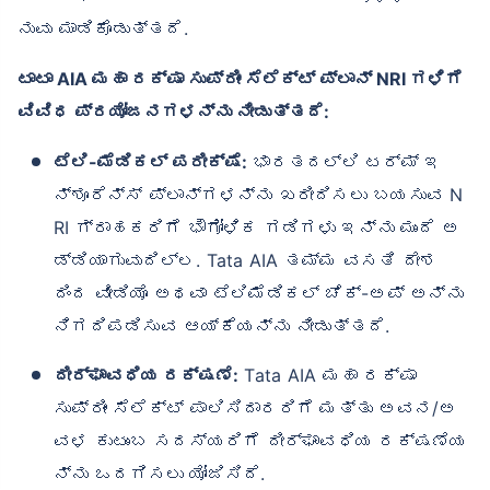
ನುವು ಮಾಡಿಕೊಡುತ್ತದೆ.
ಟಾಟಾ AIA ಮಹಾ ರಕ್ಷಾ ಸುಪ್ರೀಂ ಸೆಲೆಕ್ಟ್ ಪ್ಲಾನ್ NRI ಗಳಿಗೆ
ವಿವಿಧ ಪ್ರಯೋಜನಗಳನ್ನು ನೀಡುತ್ತದೆ:
ಟೆಲಿ-ಮೆಡಿಕಲ್ ಪರೀಕ್ಷೆ:
ಭಾರತದಲ್ಲಿ ಟರ್ಮ್ ಇ
ನ್ಶೂರೆನ್ಸ್ ಪ್ಲಾನ್‌ಗಳನ್ನು ಖರೀದಿಸಲು ಬಯಸುವ N
RI ಗ್ರಾಹಕರಿಗೆ ಭೌಗೋಳಿಕ ಗಡಿಗಳು ಇನ್ನು ಮುಂದೆ ಅ
ಡ್ಡಿಯಾಗುವುದಿಲ್ಲ. Tata AIA ತಮ್ಮ ವಸತಿ ದೇಶ
ದಿಂದ ವೀಡಿಯೊ ಅಥವಾ ಟೆಲಿಮೆಡಿಕಲ್ ಚೆಕ್-ಅಪ್ ಅನ್ನು
ನಿಗದಿಪಡಿಸುವ ಆಯ್ಕೆಯನ್ನು ನೀಡುತ್ತದೆ.
ದೀರ್ಘಾವಧಿಯ ರಕ್ಷಣೆ:
Tata AIA ಮಹಾ ರಕ್ಷಾ
ಸುಪ್ರೀಂ ಸೆಲೆಕ್ಟ್ ಪಾಲಿಸಿದಾರರಿಗೆ ಮತ್ತು ಅವನ/ಅ
ವಳ ಕುಟುಂಬ ಸದಸ್ಯರಿಗೆ ದೀರ್ಘಾವಧಿಯ ರಕ್ಷಣೆಯ
ನ್ನು ಒದಗಿಸಲು ಯೋಜಿಸಿದೆ.