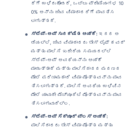
ರೆಗೆ ಉಳಿದುಕೊಂಡರೆ, ಒಟ್ಟು ಪ್ರೀಮಿಯಂಗಳ 10
0% ಅನ್ನು ಜೀವ ವಿಮಾದಾರರಿಗೆ ಪಾವತಿಸ
ಲಾಗುತ್ತದೆ.
ಸ್ಟೆಪ್-ಅಪ್ ಸುರಕ್ಷಿತ ಆಯ್ಕೆ:
ಇದರ ಅ
ಡಿಯಲ್ಲಿ, ಜೀವ ವಿಮಾದಾರರು ಬೇಸ್ ಲೈಫ್ ಕವರ್
ಮತ್ತು ಪಾಲಿಸಿ ಖರೀದಿಯ ಸಮಯದಲ್ಲಿ
ಸ್ಟೆಪ್-ಅಪ್ ಅವಧಿಯನ್ನು ಆಯ್ಕೆ
ಮಾಡುತ್ತಾರೆ ಮತ್ತು ಪಾಲಿಸಿದಾರರ ಮರಣದ
ಮೇಲೆ ಪರಿಣಾಮಕಾರಿ ವಿಮಾ ಮೊತ್ತವನ್ನು ಪಾವ
ತಿಸಲಾಗುತ್ತದೆ. ಪಾಲಿಸಿ ಅವಧಿಯ ಉಳಿವಿನ
ಮೇಲೆ ಯಾವುದೇ ಮೆಚ್ಯೂರಿಟಿ ಮೊತ್ತವನ್ನು ಪಾವ
ತಿಸಲಾಗುವುದಿಲ್ಲ.
ಸ್ಟೆಪ್-ಅಪ್ ಸೆಕ್ಯೂರ್ ಪ್ಲಸ್ ಆಯ್ಕೆ:
ಪಾಲಿಸಿದಾರರು ಬೇಸ್ ವಿಮಾ ಮೊತ್ತ ಮತ್ತು