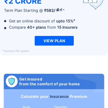
₹2 CRORE
+
Term Plan Starting @
₹
582
/ತಿಂಗ
#
Get an online discount of
upto 15%
Compare
40+ plans
from
15 Insurers
VIEW PLAN
+
Standard T&C Applied
Get insured
from the comfort of your home
Calculate your
Insurance
Premium
Age
Gender