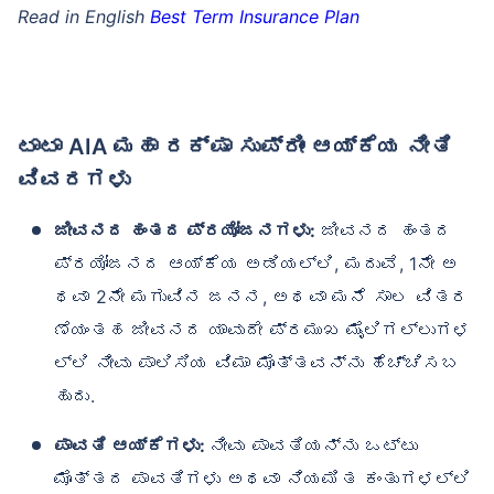
Read in English
Best Term Insurance Plan
ಟಾಟಾ AIA ಮಹಾ ರಕ್ಷಾ ಸುಪ್ರೀಂ ಆಯ್ಕೆಯ ನೀತಿ
ವಿವರಗಳು
ಜೀವನದ ಹಂತದ ಪ್ರಯೋಜನಗಳು:
ಜೀವನದ ಹಂತದ
ಪ್ರಯೋಜನದ ಆಯ್ಕೆಯ ಅಡಿಯಲ್ಲಿ, ಮದುವೆ, 1ನೇ ಅ
ಥವಾ 2ನೇ ಮಗುವಿನ ಜನನ, ಅಥವಾ ಮನೆ ಸಾಲ ವಿತರ
ಣೆಯಂತಹ ಜೀವನದ ಯಾವುದೇ ಪ್ರಮುಖ ಮೈಲಿಗಲ್ಲುಗಳ
ಲ್ಲಿ ನೀವು ಪಾಲಿಸಿಯ ವಿಮಾ ಮೊತ್ತವನ್ನು ಹೆಚ್ಚಿಸಬ
ಹುದು.
ಪಾವತಿ ಆಯ್ಕೆಗಳು:
ನೀವು ಪಾವತಿಯನ್ನು ಒಟ್ಟು
ಮೊತ್ತದ ಪಾವತಿಗಳು ಅಥವಾ ನಿಯಮಿತ ಕಂತುಗಳಲ್ಲಿ