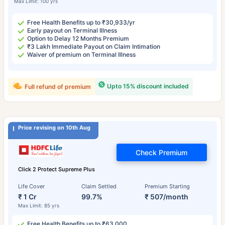
Max Limit: 100 yrs
Free Health Benefits up to ₹30,933/yr
Early payout on Terminal Illness
Option to Delay 12 Months Premium
₹3 Lakh Immediate Payout on Claim Intimation
Waiver of premium on Terminal Illness
Upto 15% discount included
Full refund of premium
Price revising on 10th Aug
Check Premium
Click 2 Protect Supreme Plus
Life Cover
Claim Settled
Premium Starting
₹ 1 Cr
99.7%
₹ 507/month
Max Limit: 85 yrs
Free Health Benefits up to ₹63,000