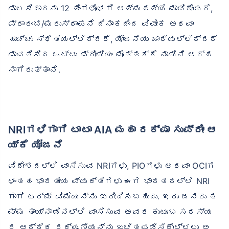
ಪಾಲಸಿದಾರನು 12 ತಿಂಗಳೊಳಗೆ ಆತ್ಮಹತ್ಯೆ ಮಾಡಿಕೊಂಡರೆ,
ಪ್ರಾರಂಭ/ಮರುಸ್ಥಾಪನೆ ದಿನಾಂಕದಿಂದ ವಿವೇಕ ಅಥವಾ
ಹುಚ್ಚು ಸ್ಥಿತಿಯಲ್ಲಿದ್ದರೆ, ಯೋಜನೆಯು ಜಾರಿಯಲ್ಲಿದ್ದರೆ
ಪಾವತಿಸಿದ ಒಟ್ಟು ಪ್ರೀಮಿಯಂ ಮೊತ್ತಕ್ಕೆ ನಾಮಿನಿ ಅರ್ಹ
ನಾಗಿರುತ್ತಾನೆ.
NRIಗಳಿಗಾಗಿ ಟಾಟಾ AIA ಮಹಾ ರಕ್ಷಾ ಸುಪ್ರೀಂ ಆ
ಯ್ಕೆ ಯೋಜನೆ
ವಿದೇಶದಲ್ಲಿ ವಾಸಿಸುವ NRIಗಳು, PIOಗಳು ಅಥವಾ OCIಗ
ಳಂತಹ ಭಾರತೀಯ ವ್ಯಕ್ತಿಗಳು ಈಗ ಭಾರತದಲ್ಲಿ NRI
ಗಾಗಿ ಟರ್ಮ್ ವಿಮೆಯನ್ನು ಖರೀದಿಸಬಹುದು. ಇದು ಜನರು ತ
ಮ್ಮ ತಾಯ್ನಾಡಿನಲ್ಲಿ ವಾಸಿಸುವ ಅವರ ಕುಟುಂಬ ಸದಸ್ಯ
ರ ಆರ್ಥಿಕ ರಕ್ಷಣೆಯನ್ನು ಖಚಿತಪಡಿಸಿಕೊಳ್ಳಲು ಅ