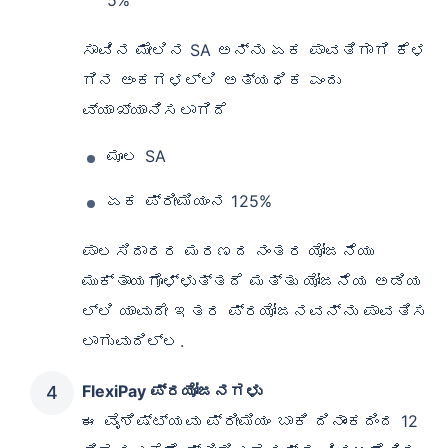
ಸಾವಿನ ಮೇಲಿನ SA ಅನ್ನು ಏಕ ಪಾವತಿಗಾಗಿ ಕೆಳ
ಗಿನ ಅಂಕಗಳಲ್ಲಿ ಅತ್ಯಧಿಕ ಎಂದು
ವ್ಯಾಖ್ಯಾನಿಸಲಾಗಿದೆ
ಮೂಲ SA
ಏಕ ಪ್ರೀಮಿಯಂನ 125%
ಪಾಲಸಿದಾರರ ಮರಣದ ನಂತರ ಯೋಜನೆಯು
ಮುಕ್ತಾಯಗೊಳ್ಳುತ್ತದೆ ಮತ್ತು ಯೋಜನೆಯ ಅಡಿಯ
ಲ್ಲಿ ಯಾವುದೇ ಇತರ ಪ್ರಯೋಜನವನ್ನು ಪಾವತಿಸ
ಲಾಗುವುದಿಲ್ಲ.
FlexiPay ಪ್ರಯೋಜನಗಳು
ಈ ವೈಶಿಷ್ಟ್ಯವು ಪ್ರೀಮಿಯಂ ಬಾಕಿ ದಿನಾಂಕದಿಂದ 12