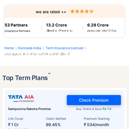
we are rated ++
53 Partners
13.2 Crore
6.29 Crore
Insurance Partners
ನೋಂದಾಯಿತ ಗ್ರಾಹಕರು
ಮಾರಾಟವಾದ ಪಾಲಿಸಿಗಳು
Home
Kannada India
Term Insurance kannad
ಟಾಟಾ AIA ಮಹಾ ರಕ್ಷಾ ಸುಪ್ರೀಂ ಆಯ್ಕೆ ಯೋಜನೆ
˜
Top Term Plans
Check Premium
Sampoorna Raksha Promise
Buy Online & Save
₹0.7 K
Life Cover
Claim Settled
Premium Starting
₹ 1 Cr
99.45%
₹ 534/month