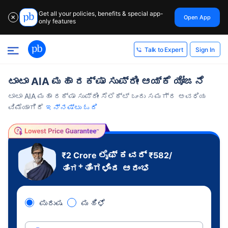
Get all your policies, benefits & special app-
Open App
✕
only features
Sign In
Talk to Expert
ಟಾಟಾ AIA ಮಹಾ ರಕ್ಷಾ ಸುಪ್ರೀಂ ಆಯ್ಕೆ ಯೋಜನೆ
ಟಾಟಾ AIA ಮಹಾ ರಕ್ಷಾ ಸುಪ್ರೀಂ ಸೆಲೆಕ್ಟ್ ಒಂದು ಸಮಗ್ರ ಅವಧಿಯ
ವಿಮೆಯಾಗಿದೆ
ಇನ್ನಷ್ಟು ಓದಿ
ಲೈಫ್ ಕವರ್
₹2 Crore
₹
582
/
+
ತಿಂಗಳಿಂದ ಆರಂಭ
ತಿಂಗ
ಪುರುಷ
ಮಹಿಳೆ