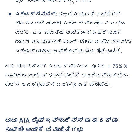
ಕೀಯ ವೆಚ್ಚದ ಶುಲ್ಕಗಳು, ಮತ್ತು
ಸರೆಂಡರ್ ಬೆನಿಫಿಟ್:
ನಿಯಮಿತ ಪಾವತಿ ಆಯ್ಕೆಗಾಗಿ
ಯೋಜನೆಯಲ್ಲಿ ಯಾವುದೇ ಸರೆಂಡರ್ ಪ್ರಯೋಜನ ಲಭ್ಯ
ವಿಲ್ಲ. ಏಕ ಪಾವತಿಯ ಆಯ್ಕೆಯನ್ನು ಆರಿಸುವಾಗ
ಪಾಲಿಸಿ ಅವಧಿಯಲ್ಲಿ ಯಾವಾಗ ಬೇಕಾದರೂ ಯೋಜನೆಯನ್ನು
ಸರೆಂಡರ್ ಮಾಡುವ ಆಯ್ಕೆಯನ್ನು ನೀವು ಹೊಂದಿರುವಿರಿ.
ಏಕ ವೇತನಕ್ಕಾಗಿ ಸರೆಂಡರ್ ಮೌಲ್ಯದ ಸೂತ್ರ = 75% X
(ಸಂಪೂರ್ಣ ವರ್ಷಗಳಲ್ಲಿ ಪಾಲಿಸಿ ಅವಧಿಯನ್ನು ಕಳೆದು
ಪಾಲಿಸಿ ಅವಧಿ)/ಪಾಲಿಸಿ ಟರ್ಮ್ X ಏಕ ಪ್ರೀಮಿಯಂ.
ಟಾಟಾ AIA ಲೈಫ್ ಇನ್ಶುರೆನ್ಸ್ ಮಹಾ ರಕ್ಷಾ
ಸುಪ್ರೀಂ ಆಯ್ಕೆ ವಿನಾಯಿತಿಗಳು