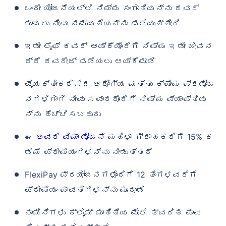
ಒಂದೇ ಯೋಜನೆಯಲ್ಲಿ ನಿಮ್ಮ ಸಂಗಾತಿಯನ್ನು ಕವರ್
ಮಾಡಲು ನೀವು ನಮ್ಯತೆಯನ್ನು ಪಡೆಯುತ್ತೀರಿ
ಇಡೀ ಲೈಫ್ ಕವರ್ ಆಯ್ಕೆಯೊಂದಿಗೆ ನಿಮ್ಮ ಇಡೀ ಜೀವನ
ಕ್ಕೆ ಕವರೇಜ್ ಪಡೆಯಲು ಆಯ್ಕೆಮಾಡಿ
ವೈಯಕ್ತೀಕರಿಸಿದ ಆರೋಗ್ಯ ಮತ್ತು ಕ್ಷೇಮ ಪ್ರಯೋಜ
ನಗಳಿಗಾಗಿ ನೀವು ಸವಾರರೊಂದಿಗೆ ನಿಮ್ಮ ವ್ಯಾಪ್ತಿಯ
ನ್ನು ಹೆಚ್ಚಿಸಬಹುದು
ಈ
ಅವಧಿ ವಿಮಾ ಯೋಜನೆ
ಮಹಿಳಾ ಗ್ರಾಹಕರಿಗೆ 15% ಕ
ಡಿಮೆ ಪ್ರೀಮಿಯಂಗಳನ್ನು ನೀಡುತ್ತದೆ
FlexiPay ಪ್ರಯೋಜನಗಳೊಂದಿಗೆ 12 ತಿಂಗಳವರೆಗೆ
ಪ್ರೀಮಿಯಂ ಪಾವತಿಗಳನ್ನು ಮುಂದೂಡಿ
ನಾಮಿನಿಗಳು ಕ್ಲೈಮ್ ಮಾಹಿತಿಯ ಮೇಲೆ ತ್ವರಿತ ಪಾವ