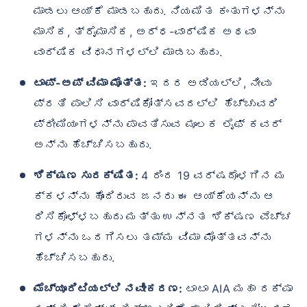
ಮಾಡಲು ಆಯ್ಕೆ ಮಾಡಬಹುದು. ನಿಯಮಿತ ಕಂತುಗಳನ್ನು
ಮಾಸಿಕ, ತ್ರೈಮಾಸಿಕ, ಅರ್ಧ-ವಾರ್ಷಿಕ ಅಥವಾ
ವಾರ್ಷಿಕ ವಿಧಾನಗಳಲ್ಲಿ ಮಾಡಬಹುದು.
ಟಾಪ್-ಅಪ್ ವಿಮಾ ಮೊತ್ತ:
ಇದರ ಅಡಿಯಲ್ಲಿ, ನೀವು
ಪ್ರತಿ ಪಾಲಿಸಿ ವಾರ್ಷಿಕೋತ್ಸವದಲ್ಲಿ ಹೆಚ್ಚುವರಿ
ಪ್ರೀಮಿಯಂಗಳನ್ನು ಪಾವತಿಸುವ ಮೂಲಕ ಲೈಫ್ ಕವರ್
ಅನ್ನು ಹೆಚ್ಚಿಸಬಹುದು.
ಶಿಕ್ಷಣ ಸುರಕ್ಷಿತ:
4 ರಿಂದ 19 ವರ್ಷದೊಳಗಿನ ಮ
ಕ್ಕಳನ್ನು ಹೊಂದಿರುವ ಜನರು ಈ ಆಯ್ಕೆಯನ್ನು ಆ
ರಿಸಿಕೊಳ್ಳಬಹುದು ಮತ್ತು ಉನ್ನತ ಶಿಕ್ಷಣ ವೆಚ್ಚ
ಗಳನ್ನು ಒದಗಿಸಲು ತಮ್ಮ ವಿಮಾ ಮೊತ್ತವನ್ನು
ಹೆಚ್ಚಿಸಬಹುದು.
ಮೆಚ್ಯೂರಿಟಿಯಲ್ಲಿ ನವೀಕರಣ:
ಟಾಟಾ AIA ಮಹಾ ರಕ್ಷಾ