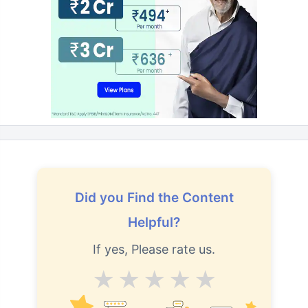
Did you Find the Content
Helpful?
If yes, Please rate us.
Average
Good
V.Good
Excellent
Superb