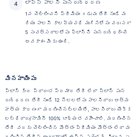
లాప్స్ పాలసీ పునరుద్ధరణ
1వ చెల్లించని ప్రీమియం గడువు తేదీ నుండి మ
రియు పాలసీ కాలవ్యవధి ముగిసేలోపు వరుసగా
5 సంవత్సరాలలోపు ప్లాన్‌ని పునరుద్ధరించే
అవకాశం మీకు ఉంది.
మినహాయింపు
ప్లాన్ కింద ప్రారంభ ప్రమాద తేదీ లేదా ప్లాన్ పున
రుద్ధరణ తేదీ నుండి 12 నెలలలోపు పాలసీదారు ఆత్మ
హత్య కారణంగా మరణించినట్లయితే, పాలసీదారు యొక్క
లబ్ధిదారు/నామినీ 100% బాధ్యత వహించాలి. మరణించిన
తేదీ వరకు చెల్లించిన మొత్తం ప్రీమియం మొత్తం లేదా మ
రణించిన తేదీన అందుబాటులో ఉన్న సరెండర్ విలువ, ఏ