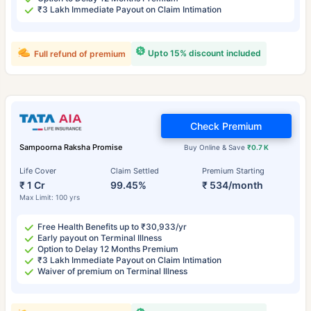
₹3 Lakh Immediate Payout on Claim Intimation
Upto 15% discount included
Full refund of premium
Check Premium
Sampoorna Raksha Promise
Buy Online & Save
₹0.7 K
Life Cover
Claim Settled
Premium Starting
₹ 1 Cr
99.45%
₹ 534/month
Max Limit: 100 yrs
Free Health Benefits up to ₹30,933/yr
Early payout on Terminal Illness
Option to Delay 12 Months Premium
₹3 Lakh Immediate Payout on Claim Intimation
Waiver of premium on Terminal Illness