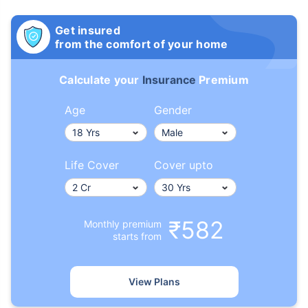
Get insured
from the comfort of your home
Calculate your
Insurance
Premium
Age
Gender
Life Cover
Cover upto
₹582
Monthly premium
starts from
View Plans