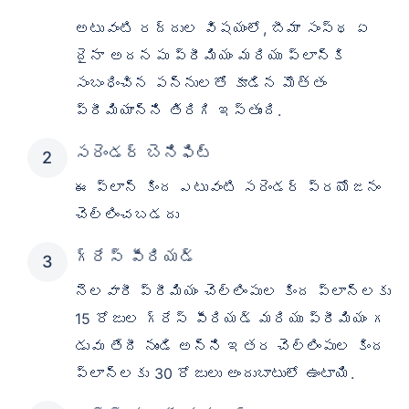
అటువంటి రద్దుల విషయంలో, బీమా సంస్థ ఏ
దైనా అదనపు ప్రీమియం మరియు ప్లాన్‌కి
సంబంధించిన పన్నులతో కూడిన మొత్తం
ప్రీమియాన్ని తిరిగి ఇస్తుంది.
సరెండర్ బెనిఫిట్
ఈ ప్లాన్ కింద ఎటువంటి సరెండర్ ప్రయోజనం
చెల్లించబడదు
గ్రేస్ పీరియడ్
నెలవారీ ప్రీమియం చెల్లింపుల కింద ప్లాన్‌లకు
15 రోజుల గ్రేస్ పీరియడ్ మరియు ప్రీమియం గ
డువు తేదీ నుండి అన్ని ఇతర చెల్లింపుల కింద
ప్లాన్‌లకు 30 రోజులు అందుబాటులో ఉంటాయి.