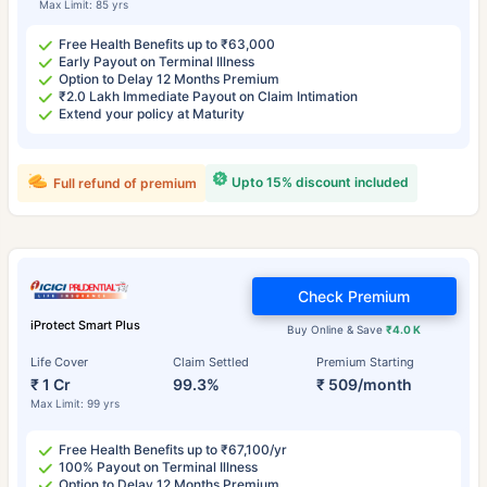
Max Limit: 85 yrs
Free Health Benefits up to ₹63,000
Early Payout on Terminal Illness
Option to Delay 12 Months Premium
₹2.0 Lakh Immediate Payout on Claim Intimation
Extend your policy at Maturity
Upto 15% discount included
Full refund of premium
Check Premium
iProtect Smart Plus
Buy Online & Save
₹4.0 K
Life Cover
Claim Settled
Premium Starting
₹ 1 Cr
99.3%
₹ 509/month
Max Limit: 99 yrs
Free Health Benefits up to ₹67,100/yr
100% Payout on Terminal Illness
Option to Delay 12 Months Premium