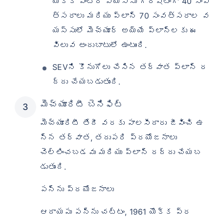
యొక్క ఎంట్రీ వయస్సు గరిష్టంగా 40 సంవ
త్సరాలు మరియు ప్లాన్ 70 సంవత్సరాల వ
యస్సులో మెచ్యూర్ అయ్యే ప్లాన్‌లకు ఈ
విలువ అందుబాటులో ఉంటుంది.
SEVని కొనుగోలు చేసిన తర్వాత ప్లాన్ ర
ద్దు చేయబడుతుంది.
మెచ్యూరిటీ బెనిఫిట్
మెచ్యూరిటీ తేదీ వరకు పాలసీదారు జీవించి ఉ
న్న తర్వాత, తదుపరి ప్రయోజనాలు
చెల్లించబడవు మరియు ప్లాన్ రద్దు చేయబ
డుతుంది.
పన్ను ప్రయోజనాలు
ఆదాయపు పన్ను చట్టం, 1961 యొక్క ప్ర