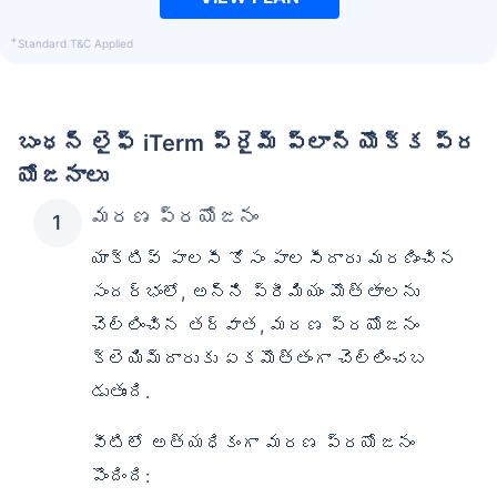
+
Standard T&C Applied
బంధన్ లైఫ్ iTerm ప్రైమ్ ప్లాన్ యొక్క ప్ర
యోజనాలు
మరణ ప్రయోజనం
యాక్టివ్ పాలసీ కోసం పాలసీదారు మరణించిన
సందర్భంలో, అన్ని ప్రీమియం మొత్తాలను
చెల్లించిన తర్వాత, మరణ ప్రయోజనం
క్లెయిమ్‌దారుకు ఏకమొత్తంగా చెల్లించబ
డుతుంది.
వీటిలో అత్యధికంగా మరణ ప్రయోజనం
పొందింది: