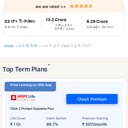
we are rated ++
13.2 Crore
53 భాగస్వాములు
6.29 Crore
నమోదు చేసిన
బీమా భాగస్వాములు
అమ్ముడైన పాలసీలు
వినియోగదారులు
Home
టర్మ్ బీమా
బంధన్ లైఫ్ iTerm ప్రైమ్ ప్లాన్
˜
Top Term Plans
Price revising on 10th Aug
Check Premium
Click 2 Protect Supreme Plus
Life Cover
Claim Settled
Premium Starting
₹ 1 Cr
99.7%
₹ 507/month