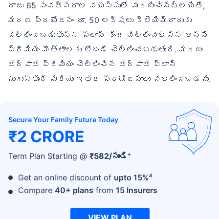
రాజు 65 సంవత్సరాల వయస్సులో మరణించినట్లయితే,
మరణ ప్రయోజనం రూ. 50 లక్షలు క్లెయిమ్‌దారుకు
చెల్లించబడుతున్న ప్లాన్ కింద చెల్లించాల్సిన అన్ని
ప్రీమియం మొత్తాలకు లోబడి చెల్లించబడుతుంది. మరణం
తర్వాత ప్రీమియం చెల్లించిన తర్వాత ప్లాన్
ముగుస్తుంది మరియు ఇతర ప్రయోజనాలు చెల్లించబడవు.
Secure Your Family Future Today
₹2 CRORE
+
Term Plan Starting @
₹
582
/నుండి
#
Get an online discount of
upto 15%
Compare
40+ plans
from
15 Insurers
VIEW PLAN