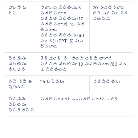
పాలసీ ట
సాధారణ చెల్లింపు: 5
70 సంవత్సరాల
ర్మ్
సంవత్సరాలు
తక్కువ ప్రవేశ
పరిమిత చెల్లింపు (10
వయస్సు
సంవత్సరాలు): 15 సంవ
త్సరాలు
పరిమిత చెల్లింపు (60
వరకు): (PPT+5) సంవ
త్సరాలు
ప్రీమియం
రెగ్యులర్ పే : పాలసీ టర్మ్ లాగానే
చెల్లింపు
పరిమిత చెల్లింపు: 10 సంవత్సరాలు/60 వర
నిబంధన
కు చెల్లించండి
బేస్ సమ్ అ
25 లక్షలు
పరిమితి లేదు
ష్యూర్డ్
ప్రీమియం
సంవత్సరం/అర్ధ-సంవత్సరం/నెలవారీ
చెల్లింపు
ఫ్రీక్వెన్సీ