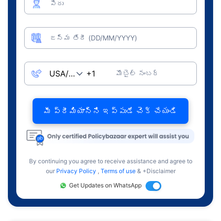
పేరు
జన్మ తేదీ (DD/MM/YYYY)
మొబైల్ నంబర్
మీ ప్రీమియాన్ని ఇప్పుడే చెక్ చేయండి
By continuing you agree to receive assistance and agree to
our
Privacy Policy
,
Terms of use
& +Disclaimer
Get Updates on WhatsApp