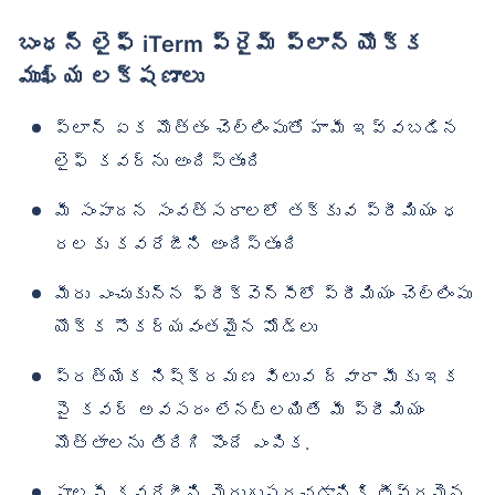
బంధన్ లైఫ్ iTerm ప్రైమ్ ప్లాన్ యొక్క
ముఖ్య లక్షణాలు
ప్లాన్ ఏక మొత్తం చెల్లింపుతో హామీ ఇవ్వబడిన
లైఫ్ కవర్‌ను అందిస్తుంది
మీ సంపాదన సంవత్సరాలలో తక్కువ ప్రీమియం ధ
రలకు కవరేజీని అందిస్తుంది
మీరు ఎంచుకున్న ఫ్రీక్వెన్సీలో ప్రీమియం చెల్లింపు
యొక్క సౌకర్యవంతమైన మోడ్‌లు
ప్రత్యేక నిష్క్రమణ విలువ ద్వారా మీకు ఇక
పై కవర్ అవసరం లేనట్లయితే మీ ప్రీమియం
మొత్తాలను తిరిగి పొందే ఎంపిక.
పాలసీ కవరేజీని మెరుగుపరచడానికి తీవ్రమైన