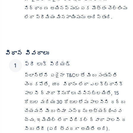
నిర్ధారణ అయినప్పుడు ఏక మొత్తం చెల్లింపు
లేదా ప్రీమియం మినహాయింపును అందిస్తుంది.
విధాన వివరాలు
ఫ్రీ లుక్ పీరియడ్
ప్లాన్‌లోని ఏదైనా T&Cలతో మీరు సంతృప్తి
చెందకపోతే, దూర విధానం లేదా ఎలక్ట్రానిక్
పాలసీ ద్వారా కొనుగోలు చేసినట్లయితే, 15
రోజుల మరియు 30 రోజులలోపు పాలసీని రద్దు
చేయమని మీరు బీమా సంస్థను అభ్యర్థించవ
చ్చు. ఇమెయిల్ లేదా ఫిజికల్ ద్వారా పాలసీ ర
సీదు తేదీ (ఏది త్వరగా అయితే అది).