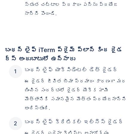
స్తుత చట్టాల ప్రకారం పన్ను ప్రయోజ
నాన్ని పొందండి.
బంధన్ లైఫ్ iTerm ప్రైమ్ ప్లాన్ కింద రైడ
ర్స్ అందుబాటులో ఉన్నారు
బంధన్ లైఫ్ యాక్సిడెంటల్ డెత్ రైడర్
ఈ రైడర్ జీవిత బీమా ప్రమాదం కారణంగా మర
ణించిన సందర్భంలో రైడర్ యొక్క హామీ
మొత్తానికి సమానమైన మొత్తం ప్రయోజనాన్ని
అందిస్తుంది.
బంధన్ లైఫ్ క్రిటికల్ ఇల్‌నెస్ రైడర్
ఈ రైడర్ ఏదైనా క్లిష్ట అనారోగ్యం