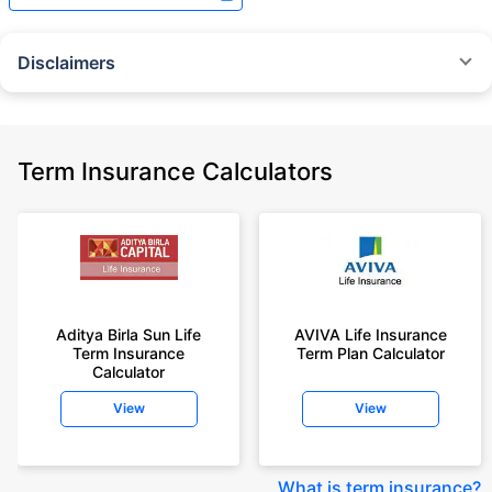
Disclaimers
˜
The insurers/plans mentioned are arranged in order of highest to lowest
Sum Assured(SA) offered by Policybazaar’s insurer partners offering term
insurance plans on our platform, as per ‘first year premium of life insurers
as at 31.03.2025 report’ published by IRDAI.
Term Insurance Calculators
Policybazaar does not endorse, rate or recommend any particular insurer
or insurance product offered by any insurer. For complete list of insurers in
India refer to the IRDAI website www.irdai.gov.in
+On the basis of your profile
+Rs. 410/month is starting price for a 1 crore term life insurance for an 18
year-old male, non-smoker, with no pre-existing diseases, cover upto 30
Aditya Birla Sun Life
AVIVA Life Insurance
years of age, rounded off to nearest 10
Term Insurance
Term Plan Calculator
Calculator
+Rs. 410/month (Rs.14/day) is starting price for a 1 crore term life
insurance for an 18 year-old male, non-smoker, with no pre-existing
View
View
diseases, cover upto 30 years of age rounded off to nearest 10
+Rs. 245 is starting price for a 50 lakhs term life insurance for an 18 year-
old male, non-smoker, with no pre-existing diseases, cover upto 30 years
What is term insurance
?
of age.