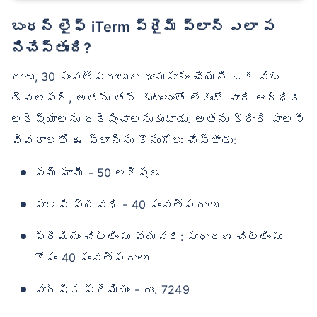
బంధన్ లైఫ్ iTerm ప్రైమ్ ప్లాన్ ఎలా ప
నిచేస్తుంది?
రాజు, 30 సంవత్సరాలుగా ధూమపానం చేయని ఒక వెబ్
డెవలపర్, అతను తన కుటుంబంతో లేకుంటే వారి ఆర్థిక
లక్ష్యాలను రక్షించాలనుకుంటాడు. అతను క్రింది పాలసీ
వివరాలతో ఈ ప్లాన్‌ను కొనుగోలు చేస్తాడు:
సమ్ హామీ - 50 లక్షలు
పాలసీ వ్యవధి - 40 సంవత్సరాలు
ప్రీమియం చెల్లింపు వ్యవధి: సాధారణ చెల్లింపు
కోసం 40 సంవత్సరాలు
వార్షిక ప్రీమియం - రూ. 7249