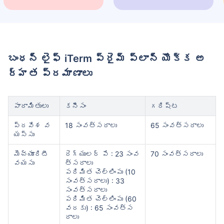
బంధన్ లైఫ్ iTerm ప్రైమ్ ప్లాన్ యొక్క అ
ర్హత ప్రమాణాలు
పారామితులు
కనీసం
గరిష్ట
ప్రవేశ వ
18 సంవత్సరాలు
65 సంవత్సరాలు
యస్సు
మెచ్యూరిటీ
రెగ్యులర్ పే : 23 సంవ
70 సంవత్సరాలు
వయసు
త్సరాలు
పరిమిత చెల్లింపు (10
సంవత్సరాలు) : 33
సంవత్సరాలు
పరిమిత చెల్లింపు (60
వరకు) : 65 సంవత్స
రాలు