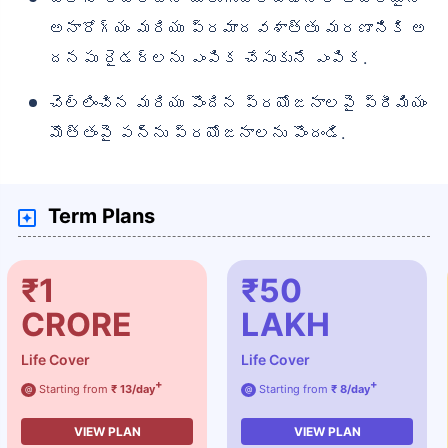
అనారోగ్యం మరియు ప్రమాదవశాత్తు మరణానికి అ
దనపు రైడర్‌లను ఎంపిక చేసుకునే ఎంపిక.
చెల్లించిన మరియు పొందిన ప్రయోజనాలపై ప్రీమియం
మొత్తంపై పన్ను ప్రయోజనాలను పొందండి.
Term Plans
₹1
₹50
CRORE
LAKH
Life Cover
Life Cover
+
+
Starting from
₹ 13/day
Starting from
₹ 8/day
@
@
VIEW PLAN
VIEW PLAN