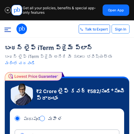
Get all your policies, benefits & special app-
Open App
✕
only features
Sign In
Talk to Expert
బంధన్ లైఫ్ iTerm ప్రైమ్ ప్లాన్
బంధన్ లైఫ్ iTerm ప్రైమ్ అనేది మీ కుటుంబ భవిష్యత్తు
మరింత చదవండి
+
లైఫ్ కవర్
నుంచి
₹2 Crore
₹
582
/నుండి
ప్రారంభం
పురుషుడు
మహిళ