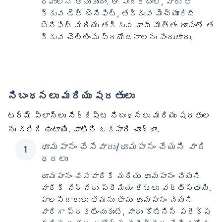
ర్హులని అనుకుందాం. ఆ సందర్భంలో, వారు త
క్కువ డెత్ బెనిఫిట్, తక్కువ మెచ్యూరిటీ
బెనిఫిట్ మరియు తక్కువ హామీ మొత్తం రూపంలో త
క్కువ చెల్లింపు ప్రయోజనాలను పొందుతారు.
నిబంధనలు మరియు షరతులు
టర్మ్ ప్లాన్‌లు నిర్దిష్ట నిబంధనలు మరియు షరతుల
ను కలిగి ఉంటాయి. వాటిని ఒకసారి చూద్దాం.
ధూమపానం చేసేవారు/ధూమపానం చేయని వారి
ధరలు
ధూమపానం చేసేవారికి మరియు ధూమపానం చేయని
వారికి వేర్వేరు ప్రీమియం రేట్లు వర్తిస్తాయి.
పాలసీదారులు తమను తాము ధూమపానం చేయని
వారిగా ప్రకటించుకుంటే, వారు కోటినిన్ పరీక్ష