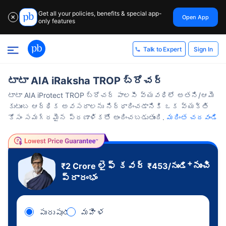
Get all your policies, benefits & special app-
Open App
✕
only features
Sign In
Talk to Expert
టాటా AIA iRaksha TROP బ్రోచర్
టాటా AIA iProtect TROP బ్రోచర్ పాలసీ వ్యవధిలో అతని/ఆమె
కుటుంబ ఆర్థిక అవసరాలను నిర్ధారించడానికి ఒక వ్యక్తి
కోసం సమగ్రమైన ప్రణాళికతో అందించబడుతుంది.
మరింత చదవండి
+
లైఫ్ కవర్
నుంచి
₹2 Crore
₹
453
/నుండి
ప్రారంభం
పురుషుడు
మహిళ