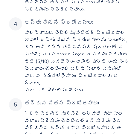
తీసివేసిన తర్వాత పాలసీదారు చెల్లించిన
ప్రీమియంను స్వీకరిస్తారు.
జప్తు చేయని ప్రయోజనాలు
పాలసీదారులు చెల్లింపు/సరెండర్ ప్రయోజనాల
రూపంలో జప్తు చేయని ప్రయోజనాలను పొందుతారు,
కానీ అవి కొన్ని తప్పనిసరి షరతులతో వ
స్తాయి: పాలసీదారులు సాధారణ మరియు పరిమిత
జీతం (5/10) సంవత్సరం అయితే పూర్తి రెండు సంవ
త్సరాలు చెల్లించాలి టర్మ్ ప్లాన్ సమయంలో
వారు ఏ సమయంలోనైనా ఈ ప్రయోజనాలకు అ
ర్హులు.
వారు ఒకే చెల్లింపు చేశారు
తక్కువ వేతన ప్రయోజనాలు
గ్రేస్ పీరియడ్ ముగిసిన తర్వాత కూడా పాల
సీదారు ప్రీమియం చెల్లించలేదని మరియు పైన
పేర్కొన్న జప్తు రహిత ప్రయోజనాలకు అ