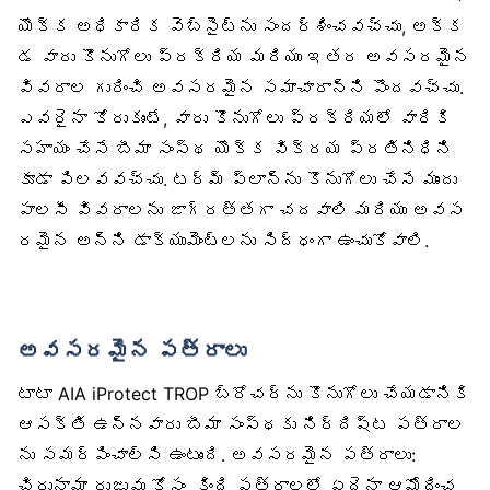
యొక్క అధికారిక వెబ్‌సైట్‌ను సందర్శించవచ్చు, అక్క
డ వారు కొనుగోలు ప్రక్రియ మరియు ఇతర అవసరమైన
వివరాల గురించి అవసరమైన సమాచారాన్ని పొందవచ్చు.
ఎవరైనా కోరుకుంటే, వారు కొనుగోలు ప్రక్రియలో వారికి
సహాయం చేసే బీమా సంస్థ యొక్క విక్రయ ప్రతినిధిని
కూడా పిలవవచ్చు. టర్మ్ ప్లాన్‌ను కొనుగోలు చేసే ముందు
పాలసీ వివరాలను జాగ్రత్తగా చదవాలి మరియు అవస
రమైన అన్ని డాక్యుమెంట్‌లను సిద్ధంగా ఉంచుకోవాలి.
అవసరమైన పత్రాలు
టాటా AIA iProtect TROP బ్రోచర్‌ను కొనుగోలు చేయడానికి
ఆసక్తి ఉన్నవారు బీమా సంస్థకు నిర్దిష్ట పత్రాల
ను సమర్పించాల్సి ఉంటుంది. అవసరమైన పత్రాలు:
చిరునామా రుజువు కోసం, కింది పత్రాలలో ఏదైనా ఆమోదించ