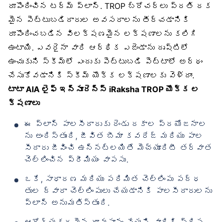
రూపొందించిన టర్మ్ ప్లాన్. TROP బ్రోచర్‌లు ప్రతి రక
మైన పెట్టుబడిదారుల అవసరాలను తీర్చడానికి
రూపొందించబడిన విలక్షణమైన లక్షణాలను కలిగి
ఉంటాయి. ఎవరైనా వారి ఆర్థిక ఎజెండాను దృష్టిలో
ఉంచుకుని స్కీమ్‌లో ఎందుకు పెట్టుబడి పెట్టాలో అర్థం
చేసుకోవడానికి స్కీమ్ యొక్క లక్షణాలకు వెళ్దాం.
టాటా AIA లైఫ్ ఇన్సూరెన్స్ iRaksha TROP యొక్క ల
క్షణాలు
ఈ ప్లాన్ పాలసీదారుకు రెండు రకాల ప్రయోజనాల
ను అందిస్తుంది, జీవిత బీమా కవరేజ్ మరియు పాల
సీదారు జీవించి ఉన్నట్లయితే మెచ్యూరిటీ తర్వాత
చెల్లించిన ప్రీమియం వాపసు.
ఒకే, సాధారణ మరియు పరిమిత చెల్లింపు పద్ధ
తుల ద్వారా చెల్లింపులు చేయడానికి పాలసీదారులను
ప్లాన్ అనుమతిస్తుంది.
ఆరోగ్యకరమైన ధూమపానం చేయని వారికి ప్రిఫ