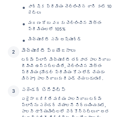
వార్షిక ప్రీమియం చెల్లించిన దాని కంటే 10
రెట్లు
మరణం రోజు వరకు చెల్లించిన మొత్తం
ప్రీమియంలలో 105%
మెచ్యూరిటీ సమ్ అష్యూర్డ్
మెచ్యూరిటీ ప్రయోజనాలు
టర్మ్ ప్లాన్ మెచ్యూరిటీ తర్వాత పాలసీదారు
జీవించి ఉన్నట్లయితే, చెల్లించిన మొత్తం
ప్రీమియం (మోడల్ ప్రీమియం కోసం లోడ్ చేయడం
మినహా) పాలసీదారుకు రీఫండ్ చేయబడుతుంది.
సరెండర్ బెనిఫిట్స్
ఏదైనా జరిగితే మరియు పాలసీదారు టర్మ్
ప్లాన్‌ను సరెండర్ చేయాలని నిర్ణయించుకుంటే,
పాలసీ డాక్యుమెంట్‌లలో పేర్కొన్నట్లుగా అత