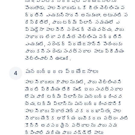
ను ఇప్పటికీ నిర్దిష్ట ప్రయోజనాలను
పొందుతాడు. పాలసీదారుడు ఒకే జీతం చెల్లింపు ప
ద్ధతిని ఎంచుకున్నారని అనుకుందాం. అటువంటి ప
రిస్థితిలో, వారు టర్మ్ ప్లాన్ సమయంలో ఎ
ప్పుడైనా పాలసీని సరెండర్ చేయవచ్చు. వారు
సాధారణ లేదా పరిమిత చెల్లింపు పద్ధతిని
ఎంచుకుంటే, సరెండర్ ప్రయోజనాన్ని పొందేందుకు
వయసు టర్మ్ ఇన్సూరెన్స్ ప్రీమియంలను
వారు కనీసం రెండు సంవత్సరాల పాటు ప్రీమియం
ఎలా ప్రభావితం చేస్తుంది
చెల్లించాల్సి ఉంటుంది.
సంవత్సరాలు
34 సంవత్సరాలు
పునరుద్ధరణ ప్రయోజనాలు
పాలసీదారులు కావాలనుకుంటే, వారు చెల్లించని
మొదటి ప్రీమియం తేదీ నుండి ఐదు సంవత్సరాల
లోపు వారి టర్మ్ ప్లాన్‌ను పునరుద్ధరించవ
చ్చు. టర్మ్ ప్లాన్‌ను పునరుద్ధరించడానికి
₹ 434/నెల
*
₹ 630/నెల
*
పాలసీదారు వ్రాతపూర్వక దరఖాస్తు, పాల
44 సంవత్సరాలు
సీదారు యొక్క ఆరోగ్య ధృవీకరణ పత్రం వంటి
కొన్ని అవసరమైన పత్రాలను వారు సమ
ర్పించాలి మరియు వారు వడ్డీతో పాటు