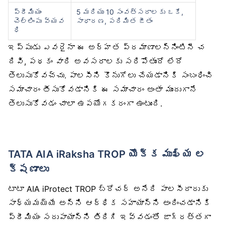
ప్రీమియం
5 మరియు 10 సంవత్సరాలకు ఒకే,
చెల్లింపు వ్యవ
సాధారణ, పరిమిత జీతం
ధి
ఇప్పుడు ఎవరైనా ఈ అర్హత ప్రమాణాలన్నింటినీ చ
దివి, పథకం వారి అవసరాలకు సరిపోతుందో లేదో
తెలుసుకోవచ్చు. పాలసీని కొనుగోలు చేయడానికి సంబంధించి
సమాచారం తీసుకోవడానికి ఈ సమాచారం అంతా ముందుగానే
తెలుసుకోవడం చాలా ఉపయోగకరంగా ఉంటుంది.
TATA AIA iRaksha TROP యొక్క ముఖ్య ల
క్షణాలు
టాటా AIA iProtect TROP బ్రోచర్ అనేది పాలసీదారుకు
సాధ్యమయ్యే అన్ని ఆర్థిక సహాయాన్ని అందించడానికి
ప్రీమియం సదుపాయాన్ని తిరిగి ఇవ్వడంతో జాగ్రత్తగా