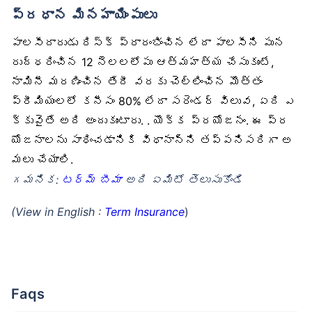
ప్రధాన మినహాయింపులు
పాలసీదారుడు రిస్క్ ప్రారంభించిన లేదా పాలసీని పున
రుద్ధరించిన 12 నెలలలోపు ఆత్మహత్య చేసుకుంటే,
నామినీ మరణించిన తేదీ వరకు చెల్లించిన మొత్తం
ప్రీమియంలలో కనీసం 80% లేదా సరెండర్ విలువ, ఏది ఎ
క్కువైతే అది అందుకుంటారు. . యొక్క ప్రయోజనం. ఈ ప్ర
యోజనాలను సాధించడానికి విధానాన్ని తప్పనిసరిగా అ
మలు చేయాలి.
గమనిక:
టర్మ్ బీమా
అది ఏమిటో తెలుసుకోండి
(View in English :
Term Insurance
)
faqs