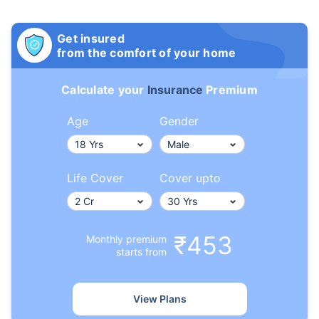
Get insured
from the comfort of your home
Calculate your
Insurance
Premium
Age
Gender
Life Cover
Cover upto
₹453
Monthly premium
starts from
View Plans