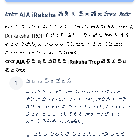
టాటా AIA iRaksha యొక్క ప్రయోజనాలు కూడా
టర్మ్ ప్లాన్ అనేక ప్రయోజనాలను అందిస్తుంది. టాటా A
IA iRaksha TROP బ్రోచర్ యొక్క ప్రయోజనాలను మేము
చర్చిస్తాము, ఈ ప్లాన్‌ని విస్తృత శ్రేణి పెట్టుబ
డిదారులకు అనుకూలంగా చేస్తుంది.
టాటా AIA లైఫ్ ఇన్సూరెన్స్ iRaksha Trop యొక్క ప్ర
యోజనాలు
మరణ ప్రయోజనం
ఈ టర్మ్ ప్లాన్ పాలసీదారు దురదృష్టవ
శాత్తూ మరణించిన సందర్భంలో, నామినీకి హామీ
మొత్తం అందుతుందని నిర్ధారిస్తుంది. మరణ ప్ర
యోజనం క్రింది పేర్కొన్న మార్గాలలో ఒక
దానిలో చెల్లించబడుతుంది.
టర్మ్ ప్లాన్‌లో ప్రాథమిక హామీ మొత్తం