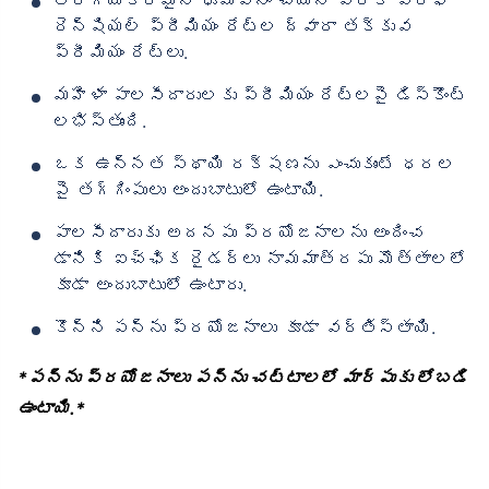
రెన్షియల్ ప్రీమియం రేట్ల ద్వారా తక్కువ
ప్రీమియం రేట్లు.
మహిళా పాలసీదారులకు ప్రీమియం రేట్లపై డిస్కౌంట్
లభిస్తుంది.
ఒక ఉన్నత స్థాయి రక్షణను ఎంచుకుంటే ధరల
పై తగ్గింపులు అందుబాటులో ఉంటాయి.
పాలసీదారుకు అదనపు ప్రయోజనాలను అందించ
డానికి ఐచ్ఛిక రైడర్‌లు నామమాత్రపు మొత్తాలలో
కూడా అందుబాటులో ఉంటారు.
కొన్ని పన్ను ప్రయోజనాలు కూడా వర్తిస్తాయి.
*పన్ను ప్రయోజనాలు పన్ను చట్టాలలో మార్పుకు లోబడి
ఉంటాయి.*