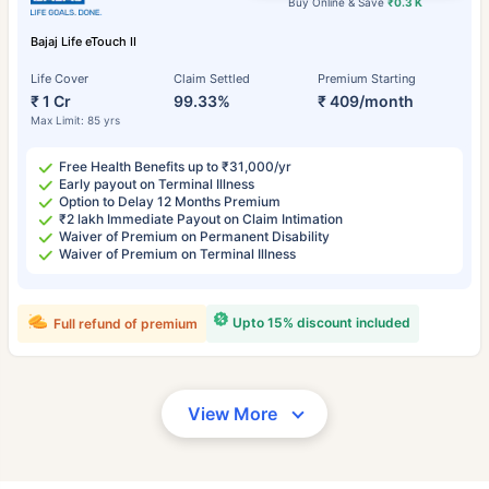
Buy Online & Save
₹0.3 K
Bajaj Life eTouch II
Life Cover
Claim Settled
Premium Starting
₹ 1 Cr
99.33%
₹ 409/month
Max Limit: 85 yrs
Free Health Benefits up to ₹31,000/yr
Early payout on Terminal Illness
Option to Delay 12 Months Premium
₹2 lakh Immediate Payout on Claim Intimation
Waiver of Premium on Permanent Disability
Waiver of Premium on Terminal Illness
Upto 15% discount included
Full refund of premium
View More