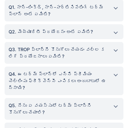
Q1. నాన్-లింక్డ్, నాన్-పార్టిసిపేటింగ్ టర్మ్
ప్లాన్ అంటే ఏమిటి?
Q2. మెచ్యూరిటీ ప్రయోజనం అంటే ఏమిటి?
Q3. TROP ప్లాన్‌ని కొనుగోలు చేయడం వల్ల క
లిగే ప్రయోజనాలు ఏమిటి?
Q4. ఈ టర్మ్ ప్లాన్‌లో ఎన్ని ప్రీమియం
చెల్లింపు ఫ్రీక్వెన్సీ ఎంపికలు అందుబాటులో ఉ
న్నాయి?
Q5. నేను ఏ వయస్సులో టర్మ్ ప్లాన్‌ని
కొనుగోలు చేయాలి?