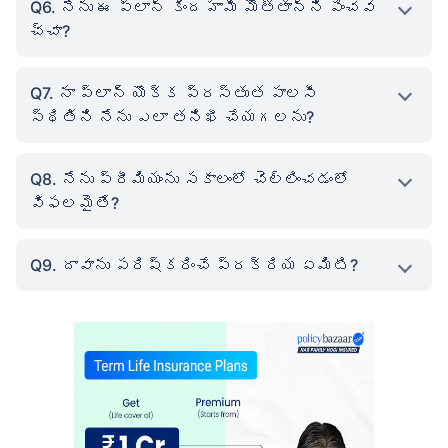
Q6. నేను ఈ ప్లాన్ కింద హామీ మొత్తాన్ని పెంచవ
చ్చా?
Q7. నా ప్లాన్ యొక్క ప్రస్తుత పాలసీ
స్థితిని నేను ఎలా తనిఖీ చేయగలను?
Q8. నేను ప్రీమియంను సకాలంలో చెల్లించడంలో
విఫలమైతే?
Q9. దావాను పరిష్కరించే ప్రక్రియ ఏమిటి?