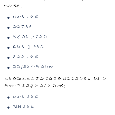
బడుతుంది:
ఆధార్ కార్డ్
పాస్‌పోర్ట్
డ్రైవింగ్ లైసెన్స్
ఓటర్ ID కార్డ్
రేషన్ కార్డ్
ఫోన్/విద్యుత్ బిల్లు
గుర్తింపు రుజువు కోసం వ్యక్తి తప్పనిసరిగా కింది ప
త్రాలలో దేనినైనా సమర్పించాలి:
ఆధార్ కార్డ్
PAN కార్డ్