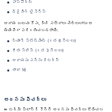
పాస్‌పోర్ట్
డ్రైవింగ్ లైసెన్స్
ఆదాయ రుజువు కోసం, కింది పత్రాలు చెల్లుబాటు అ
య్యేవిగా పరిగణించబడతాయి:
బ్యాంక్ స్టేట్‌మెంట్ (గత 6 నెలలు)
జీతం స్లిప్ (గత 3 నెలలు)
ఆదాయపు పన్ను రిటర్న్
తాజా 16
అదనపు ఫీచర్లు
ఈ టర్మ్ ప్లాన్‌కి కొన్ని అదనపు ఫీచర్‌లు జోడించబ