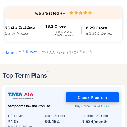
we are rated ++
13.2 Crore
53 భాగస్వాములు
6.29 Crore
నమోదు చేసిన
బీమా భాగస్వాములు
అమ్ముడైన పాలసీలు
వినియోగదారులు
Home
టర్మ్ బీమా
టాటా AIA iRaksha TROP బ్రోచర్
˜
Top Term Plans
Check Premium
Sampoorna Raksha Promise
Buy Online & Save
₹0.7 K
Life Cover
Claim Settled
Premium Starting
₹ 1 Cr
99.45%
₹ 534/month
Max Limit: 100 yrs