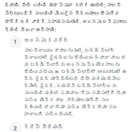
డ్డాయి. వీటి గురించి కూడా స్పృహ కలిగి ఉండాలి; పాలసీ
పెట్టుబడికి సంబంధించి మెరుగైన నిర్ణయాలు తీసుకోవ
డానికి ఇది వారికి సహాయపడుతుంది. అదనపు లక్షణాలు
క్రింది విధంగా ఉన్నాయి:
అదనపు కవరేజ్
పాలసీదారులు కావాలనుకుంటే, టర్మ్ ప్లాన్
ప్రారంభంలో రైడర్‌లను జోడించడం ద్వారా వారు త
మ టర్మ్ ప్లాన్‌కు అదనపు ప్రయోజనాలను
జోడించవచ్చు. ఈ టర్మ్ ప్లాన్‌లో అందుబాటులో ఉ
న్న రైడర్ యాక్సిడెంటల్ డెత్ మరియు డిసెంబ
ర్‌మెంట్ రైడర్. దయచేసి టర్మ్ ప్లాన్‌లకు
సంబంధించి మరింత సమాచారం కోసం సమీపంలోని బీమా
సంస్థ యొక్క శాఖ కార్యాలయాన్ని సంద
ర్శించండి లేదా బీమా సంస్థ యొక్క బీమా సల
హాదారుని సంప్రదించండి.
గ్రేస్ పీరియడ్