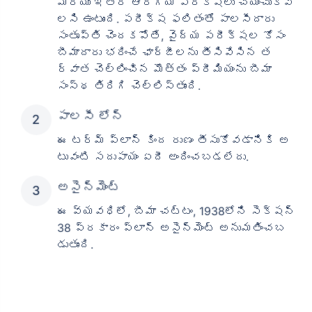
మరియు ఇతర ఆరోగ్య పరీక్షలు చేయించుకోవ
లసి ఉంటుంది. పరీక్ష ఫలితంతో పాలసీదారు
సంతృప్తి చెందకపోతే, వైద్య పరీక్షల కోసం
బీమాదారు భరించే ఛార్జీలను తీసివేసిన త
ర్వాత చెల్లించిన మొత్తం ప్రీమియంను బీమా
సంస్థ తిరిగి చెల్లిస్తుంది.
పాలసీ లోన్
ఈ టర్మ్ ప్లాన్ కింద రుణం తీసుకోవడానికి అ
టువంటి సదుపాయం ఏదీ అందించబడలేదు.
అసైన్‌మెంట్
ఈ వ్యవధిలో, బీమా చట్టం, 1938లోని సెక్షన్
38 ప్రకారం ప్లాన్ అసైన్‌మెంట్ అనుమతించబ
డుతుంది.