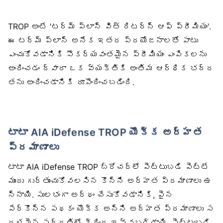
TROP అంటే 'టర్మ్ ప్లాన్ విత్ రిటర్న్ ఆఫ్ ప్రీమియం'.
ఈ టర్మ్ ప్లాన్ అనేక ఇతర ప్రయోజనాలతో పాటు
ఎంచుకోవడానికి సౌకర్యవంతమైన ప్రీమియం ఎంపికలను
అందించడం ద్వారా ఒక వ్యక్తికి అంతిమ ఆర్థిక భద్ర
తను అందించడానికి రూపొందించబడింది.
టాటా AIA iDefense TROP యొక్క అర్హత
ప్రమాణాలు
టాటా AIA iDefense TROP బ్రోచర్‌లో పెట్టుబడి పెట్టే
ముందు గుర్తుంచుకోవలసిన కొన్ని అర్హత ప్రమాణాలు ఉ
న్నాయి. సులభంగా అర్థం చేసుకోవడానికి, పైన
పేర్కొన్న పథకం యొక్క అన్ని అర్హత ప్రమాణాలు స
రళమైన పద్ధతిలో క్రింద ఇవ్వబడ్డాయి. పెట్టుబడి