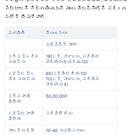
పెట్టాలని నిర్ణయించుకునే ముందు వీటన్నింటిని పరిగణ
నలోకి తీసుకోవాలి.
పరామితి
నిబంధనలు
ఐడిఫెన్స్ కూడా
కనీస ప్రవేశ
18(ఒకే, సాధారణ, పరిమిత
వయస్సు
చెల్లింపు 5 మరియు 10)
గరిష్ట ప్ర
65(పరిమిత జీతం 10)
వేశ వయస్సు
70(ఒకే, సాధారణ, పరిమిత
చెల్లింపు 5)
కనీస హామీ
50,00,000
మొత్తం
గరిష్ట హామీ
పరిమితి లేదు
మొత్తం
పాలసీ టర్మ్
10-40 సంవత్సరాలు