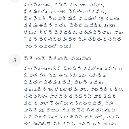
పాలసీదారుడు, కొన్ని కారణాల వల్ల,
ప్రీమియంను సకాలంలో చెల్లించలేకపోతే,
ప్రొవైడర్ నెలవారీ మోడ్ విషయంలో 15 రోజులు
మరియు అన్ని ఇతర చెల్లింపు మోడ్‌లకు 30
రోజుల గ్రేస్ పీరియడ్‌ను అనుమతిస్తారు. వారు
గ్రేస్ పీరియడ్‌లోపు ప్రీమియం చెల్లింపు చేస్తే,
పాలసీ అమలులో ఉంటుంది.
ఫ్రీ లుక్ పీరియడ్ సదుపాయం
పాలసీదారు టర్మ్ ప్లాన్‌ని కొనుగోలు చేసిన త
ర్వాత పాలసీని అనుసరించడం గురించి ఖ
చ్చితంగా తెలియకపోతే, పాలసీ రసీదు
అందుకున్న 15 రోజులలోపు వారు పాలసీని రద్దు
చేయవచ్చు. పాలసీని డిస్టెన్స్ మార్కెటింగ్
మోడ్ ద్వారా కొనుగోలు చేసినట్లయితే, సమ
యాన్ని 30 రోజుల వరకు పొడిగించవచ్చు. ట
ర్మ్ ప్లాన్‌ను రద్దు చేసిన తర్వాత, పాలసీ
డాక్యుమెంట్‌లో పేర్కొన్న అన్ని ఖర్చులను