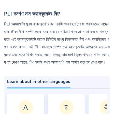
PLI সমর্পণ মান ক্যালকুলেটর কি?
PLI আত্মসমর্পণ মূল্য ক্যালকুলেটর হল একটি অনলাইন টুল যা গ্রাহকদের তাদের
ডাক জীবন বীমা সমর্পণ করার সময় তারা যে পরিমাণ পাবে তা গণনা করতে সাহায্য
করে৷ এই ক্যালকুলেটরটি কয়েক মিনিটের মধ্যে নির্ভুলভাবে দীর্ঘ এবং ক্লান্তিকর গ
ণনা করতে পারে। এই PLI সন্তোষ সমর্পণ মান ক্যালকুলেটর আপনাকে ঘরে বসে
দ্রুত এবং সহজ হিসাব করতে দেয়। কিন্তু আত্মসমর্পণ মূল্য কীভাবে গণনা করা হ
য় তা দেখার আগে, পিএলআই কখন আত্মসমর্পণ মান অর্জন করে তা দেখা যাক।
Learn about in other languages