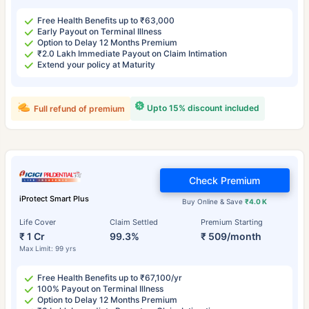
Free Health Benefits up to ₹63,000
Early Payout on Terminal Illness
Option to Delay 12 Months Premium
₹2.0 Lakh Immediate Payout on Claim Intimation
Extend your policy at Maturity
Upto 15% discount included
Full refund of premium
Check Premium
iProtect Smart Plus
Buy Online & Save
₹4.0 K
Life Cover
Claim Settled
Premium Starting
₹ 1 Cr
99.3%
₹ 509/month
Max Limit: 99 yrs
Free Health Benefits up to ₹67,100/yr
100% Payout on Terminal Illness
Option to Delay 12 Months Premium