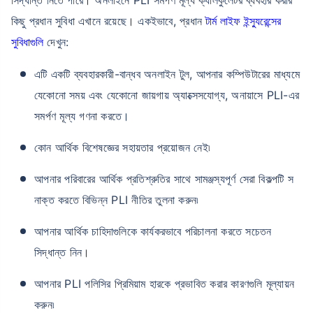
কিছু প্রধান সুবিধা এখানে রয়েছে। একইভাবে, প্রধান
টার্ম লাইফ ইন্স্যুরেন্সের
সুবিধাগুলি
দেখুন:
এটি একটি ব্যবহারকারী-বান্ধব অনলাইন টুল, আপনার কম্পিউটারের মাধ্যমে
যেকোনো সময় এবং যেকোনো জায়গায় অ্যাক্সেসযোগ্য, অনায়াসে PLI-এর
সমর্পণ মূল্য গণনা করতে।
কোন আর্থিক বিশেষজ্ঞের সহায়তার প্রয়োজন নেই৷
আপনার পরিবারের আর্থিক প্রতিশ্রুতির সাথে সামঞ্জস্যপূর্ণ সেরা বিকল্পটি স
নাক্ত করতে বিভিন্ন PLI নীতির তুলনা করুন৷
আপনার আর্থিক চাহিদাগুলিকে কার্যকরভাবে পরিচালনা করতে সচেতন
সিদ্ধান্ত নিন।
আপনার PLI পলিসির প্রিমিয়াম হারকে প্রভাবিত করার কারণগুলি মূল্যায়ন
করুন৷