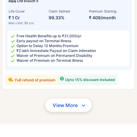
Bajaj Life eTouch II
Life Cover
Claim Settled
Premium Starting
₹ 1 Cr
99.33%
₹ 409/month
Max Limit: 85 yrs
Free Health Benefits up to ₹31,000/yr
Early payout on Terminal Illness
Option to Delay 12 Months Premium
₹2 lakh Immediate Payout on Claim Intimation
Waiver of Premium on Permanent Disability
Waiver of Premium on Terminal Illness
Upto 15% discount included
Full refund of premium
View More