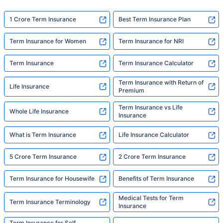
exactly what Policybazaar's term insurance is
built to do. In his words, "Most people aren't
1 Crore Term Insurance
Best Term Insurance Plan
avoiding protection — they're just waiting for
someone to make it easy. That's what we're
Term Insurance for Women
Term Insurance for NRI
here for."
Term Insurance
Term Insurance Calculator
Term Insurance with Return of
Life Insurance
Premium
Term Insurance vs Life
Whole Life Insurance
Insurance
What is Term Insurance
Life Insurance Calculator
5 Crore Term Insurance
2 Crore Term Insurance
Term Insurance for Housewife
Benefits of Term Insurance
Medical Tests for Term
Term Insurance Terminology
Insurance
Term Insurance for Self