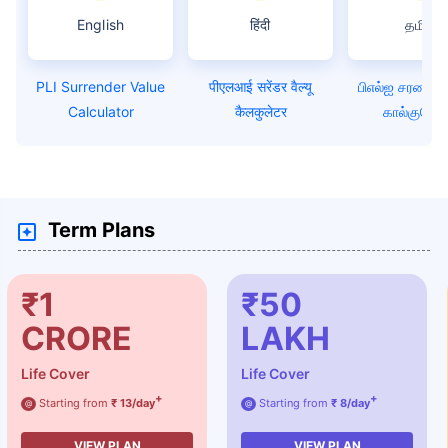
English
हिंदी
தமிழ்
PLI Surrender Value
पीएलआई सरेंडर वैल्यू
பிஎல்ஐ சரண்டர் 
Calculator
कैलकुलेटर
கால்குலேட்ட
Term Plans
₹1
₹50
CRORE
LAKH
Life Cover
Life Cover
+
+
Starting from
₹ 13/day
Starting from
₹ 8/day
@
@
VIEW PLAN
VIEW PLAN