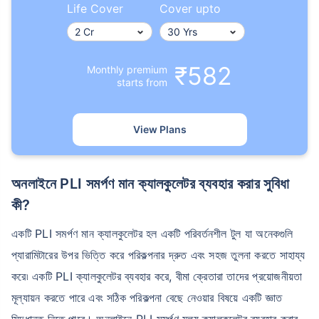
Life Cover
Cover upto
₹582
Monthly premium
starts from
View Plans
অনলাইনে PLI সমর্পণ মান ক্যালকুলেটর ব্যবহার করার সুবিধা
কী?
একটি PLI সমর্পণ মান ক্যালকুলেটর হল একটি পরিবর্তনশীল টুল যা অনেকগুলি
প্যারামিটারের উপর ভিত্তি করে পরিকল্পনার দ্রুত এবং সহজ তুলনা করতে সাহায্য
করে৷ একটি PLI ক্যালকুলেটর ব্যবহার করে, বীমা ক্রেতারা তাদের প্রয়োজনীয়তা
মূল্যায়ন করতে পারে এবং সঠিক পরিকল্পনা বেছে নেওয়ার বিষয়ে একটি জ্ঞাত
সিদ্ধান্ত নিতে পারে। অনলাইনে PLI সমর্পণ মূল্য ক্যালকুলেটর ব্যবহার করার