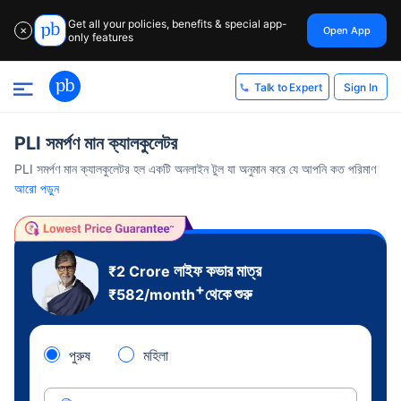
Get all your policies, benefits & special app-
Open App
✕
only features
Sign In
Talk to Expert
PLI সমর্পণ মান ক্যালকুলেটর
PLI সমর্পণ মান ক্যালকুলেটর হল একটি অনলাইন টুল যা অনুমান করে যে আপনি কত পরিমাণ
আরো পড়ুন
লাইফ কভার মাত্র
₹2 Crore
+
থেকে শুরু
₹
582
/month
পুরুষ
মহিলা