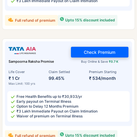
₹3 Lakh Immediate Payout on Claim Intimation
Upto 15% discount included
Full refund of premium
Check Premium
Sampoorna Raksha Promise
Buy Online & Save
₹0.7 K
Life Cover
Claim Settled
Premium Starting
₹ 1 Cr
99.45%
₹ 534/month
Max Limit: 100 yrs
Free Health Benefits up to ₹30,933/yr
Early payout on Terminal Illness
Option to Delay 12 Months Premium
₹3 Lakh Immediate Payout on Claim Intimation
Waiver of premium on Terminal Illness
Upto 15% discount included
Full refund of premium