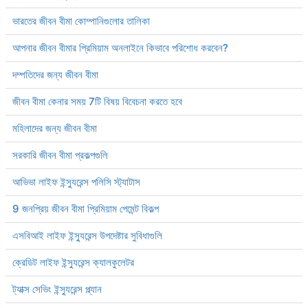
ভারতের জীবন বীমা কোম্পানিগুলোর তালিকা
আপনার জীবন বীমার প্রিমিয়াম অনলাইনে কিভাবে পরিশোধ করবেন?
দম্পতিদের জন্য জীবন বীমা
জীবন বীমা কেনার সময় 7টি বিষয় বিবেচনা করতে হবে
মহিলাদের জন্য জীবন বীমা
সরকারি জীবন বীমা প্রকল্পগুলি
আভিভা লাইফ ইন্স্যুরেন্স পলিসি স্ট্যাটাস
9 জনপ্রিয় জীবন বীমা প্রিমিয়াম পেমেন্ট বিকল্প
এসবিআই লাইফ ইন্স্যুরেন্স উপদেষ্টার সুবিধাগুলি
ক্রেডিট লাইফ ইন্স্যুরেন্স ক্যালকুলেটর
ট্যাক্স সেভিং ইন্স্যুরেন্স প্ল্যান