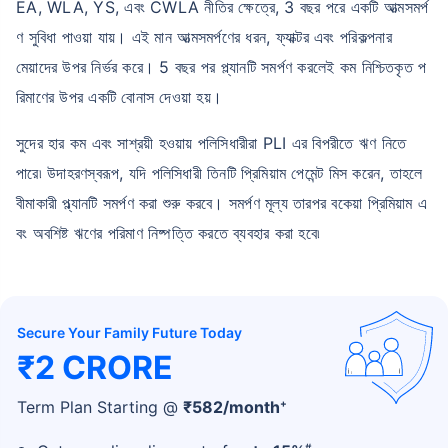
EA, WLA, YS, এবং CWLA নীতির ক্ষেত্রে, 3 বছর পরে একটি আত্মসমর্প
ণ সুবিধা পাওয়া যায়। এই মান আত্মসমর্পণের ধরন, ফ্যাক্টর এবং পরিকল্পনার
মেয়াদের উপর নির্ভর করে। 5 বছর পর প্ল্যানটি সমর্পণ করলেই কম নিশ্চিতকৃত প
রিমাণের উপর একটি বোনাস দেওয়া হয়।
সুদের হার কম এবং সাশ্রয়ী হওয়ায় পলিসিধারীরা PLI এর বিপরীতে ঋণ নিতে
বয়স কীভাবে টার্ম ইন্স্যুরেন্স
পারে৷ উদাহরণস্বরূপ, যদি পলিসিধারী তিনটি প্রিমিয়াম পেমেন্ট মিস করেন, তাহলে
প্রিমিয়ামকে প্রভাবিত করে
বীমাকারী প্ল্যানটি সমর্পণ করা শুরু করবে। সমর্পণ মূল্য তারপর বকেয়া প্রিমিয়াম এ
বং অবশিষ্ট ঋণের পরিমাণ নিষ্পত্তি করতে ব্যবহার করা হবে৷
২৪ বছর
৩৪ বছর
Secure Your Family Future Today
₹2 CRORE
₹ ৪৩৪/মাস
*
₹ ৬৩০/মাস
*
৪৪ বছর
+
Term Plan Starting @
₹
582
/month
#