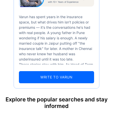
with 10+ Years of Experience
Varun has spent years in the insurance
space, but what drives him isn't policies or
premiums — it's the conversations he's had
with real people. A young father in Pune
wondering if his salary is enough. A newly
married couple in Jaipur putting off "the
insurance talk" for later. A mother in Chennai
who never knew her husband was
underinsured until it was too late.
These stories stay with him. As Head of Term
Insurance at Policybazaar, Varun knows the
numbers well — 52.4% of Indians are aware
WRITE TO VARUN
of term insurance, yet only 9.6% own it. And
87% of families don't realise they're leaving
their loved ones with far less protection than
they actually need. But behind every
Explore the popular searches and stay
statistic, he sees a family that just needed
informed
someone to sit with them, explain it simply,
and help them take that one step. That's