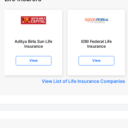
Policybazaar does not endorse, rate or recommend any particular insurer
or insurance product offered by any insurer. For complete list of insurers in
India refer to the IRDAI website www.irdai.gov.in
+On the basis of your profile
+Rs. 410/month is starting price for a 1 crore term life insurance for an 18
year-old male, non-smoker, with no pre-existing diseases, cover upto 30
Aditya Birla Sun Life
IDBI Federal Life
years of age, rounded off to nearest 10
Insurance
Insurance
+Rs. 410/month (Rs.14/day) is starting price for a 1 crore term life
insurance for an 18 year-old male, non-smoker, with no pre-existing
View
View
diseases, cover upto 30 years of age rounded off to nearest 10
+Rs. 245 is starting price for a 50 lakhs term life insurance for an 18 year-
old male, non-smoker, with no pre-existing diseases, cover upto 30 years
View
List of Life Insurance Companies
of age.
+Rs. 8/day is starting price for a 50 lakhs term life insurance for an 18
year-old male, non-smoker, with no pre-existing diseases, cover upto 30
years of age, rounded off to nearest 10
+Rs. 15/day is starting price for a 75 lakhs term life insurance for an 18
year-old male, non-smoker, with no pre-existing diseases, cover upto 30
years of age, rounded off to nearest 10