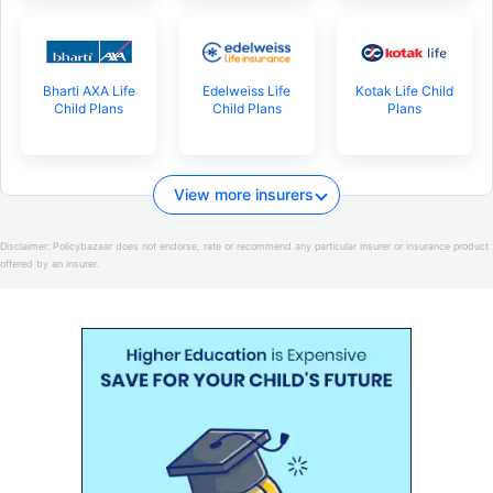
Bharti AXA Life
Edelweiss Life
Kotak Life Child
Child Plans
Child Plans
Plans
View more insurers
Disclaimer:
Policybazaar does not endorse, rate or recommend any particular insurer or insurance product
offered by an insurer.