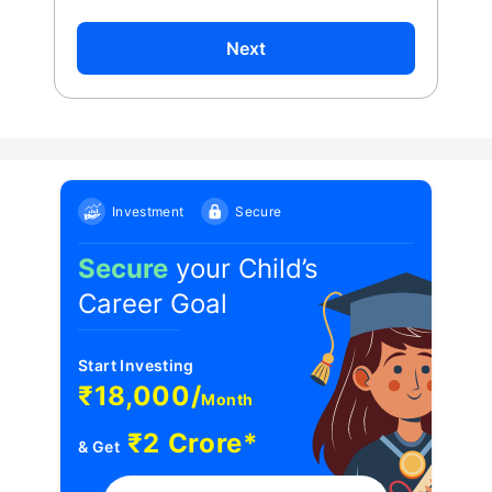
Next
Investment
Secure
Secure
your Child’s
Career Goal
Start Investing
₹18,000/
Month
₹2 Crore*
& Get