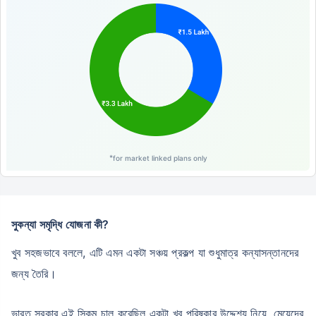
*
for market linked plans only
সুকন্যা সমৃদ্ধি যোজনা কী?
খুব সহজভাবে বললে, এটি এমন একটা সঞ্চয় প্রকল্প যা শুধুমাত্র কন্যাসন্তানদের
জন্য তৈরি।
ভারত সরকার এই স্কিম চালু করেছিল একটা খুব পরিষ্কার উদ্দেশ্য নিয়ে, মেয়েদের