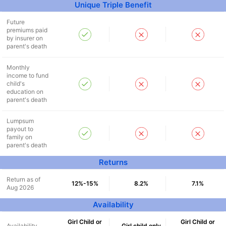
Unique Triple Benefit
^
₹10,000
₹1 Cr
Invest
and get
Tax Free
/month
Future
premiums paid
by insurer on
Secure your child's future
parent's death
even in your absence!
Monthly
income to fund
View Plans
child's
education on
parent's death
*Returns on Basis 7 year fund performance
Lumpsum
payout to
family on
parent's death
Returns
Return as of
12%-15%
8.2%
7.1%
Aug 2026
Availability
Girl Child or
Girl Child or
Availability
Girl child only