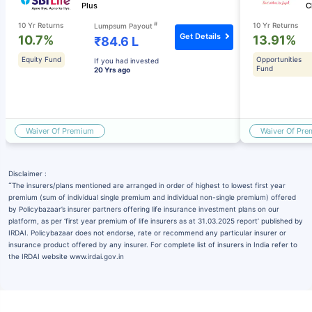
Plus
C
#
10 Yr Returns
10 Yr Returns
Lumpsum Payout
Get Details
10.7%
13.91%
₹84.6 L
Equity Fund
Opportunities
If you had invested
Fund
20 Yrs ago
Waiver Of Premium
Waiver Of Pr
Disclaimer :
˜
The insurers/plans mentioned are arranged in order of highest to lowest first year
premium (sum of individual single premium and individual non-single premium) offered
by Policybazaar’s insurer partners offering life insurance investment plans on our
platform, as per ‘first year premium of life insurers as at 31.03.2025 report’ published by
IRDAI. Policybazaar does not endorse, rate or recommend any particular insurer or
insurance product offered by any insurer. For complete list of insurers in India refer to
the IRDAI website www.irdai.gov.in