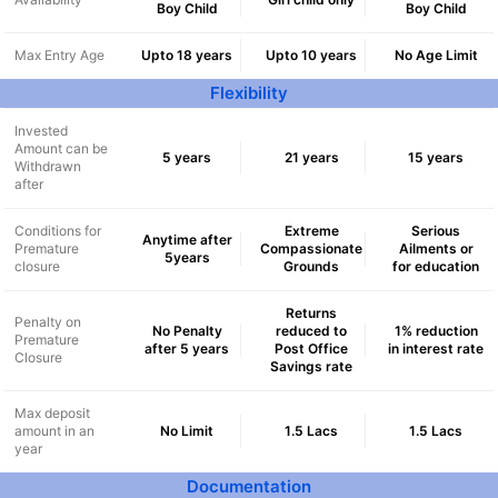
Boy Child
Boy Child
Max Entry Age
Upto 18 years
Upto 10 years
No Age Limit
Flexibility
Invested
Amount can be
5 years
21 years
15 years
Withdrawn
after
Conditions for
Extreme
Serious
Anytime after
Premature
Compassionate
Ailments or
5years
closure
Grounds
for education
Returns
Penalty on
No Penalty
reduced to
1% reduction
Premature
after 5 years
Post Office
in interest rate
Closure
Savings rate
Max deposit
amount in an
No Limit
1.5 Lacs
1.5 Lacs
year
Documentation