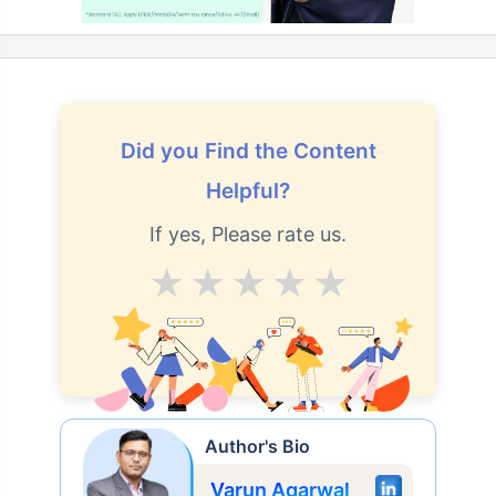
Did you Find the Content
Helpful?
If yes, Please rate us.
Average
Good
V.Good
Excellent
Superb
Author's Bio
Varun Agarwal