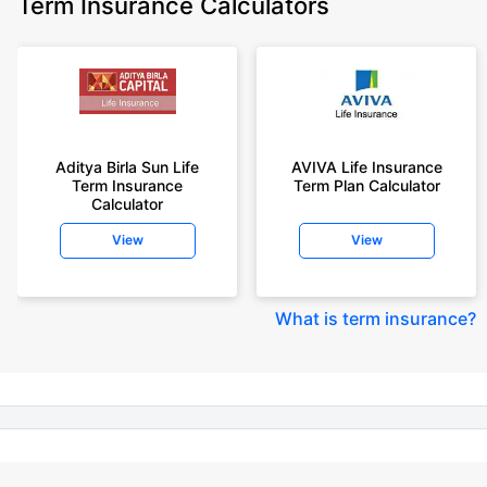
Term Insurance Calculators
Policybazaar does not endorse, rate or recommend any particular insurer
or insurance product offered by any insurer. For complete list of insurers in
India refer to the IRDAI website www.irdai.gov.in
+On the basis of your profile
+Rs. 410/month is starting price for a 1 crore term life insurance for an 18
year-old male, non-smoker, with no pre-existing diseases, cover upto 30
Aditya Birla Sun Life
AVIVA Life Insurance
years of age, rounded off to nearest 10
Term Insurance
Term Plan Calculator
Calculator
+Rs. 410/month (Rs.14/day) is starting price for a 1 crore term life
insurance for an 18 year-old male, non-smoker, with no pre-existing
View
View
diseases, cover upto 30 years of age rounded off to nearest 10
+Rs. 245 is starting price for a 50 lakhs term life insurance for an 18 year-
old male, non-smoker, with no pre-existing diseases, cover upto 30 years
What is term insurance
?
of age.
+Rs. 8/day is starting price for a 50 lakhs term life insurance for an 18
year-old male, non-smoker, with no pre-existing diseases, cover upto 30
years of age, rounded off to nearest 10
+Rs. 15/day is starting price for a 75 lakhs term life insurance for an 18
year-old male, non-smoker, with no pre-existing diseases, cover upto 30
years of age, rounded off to nearest 10