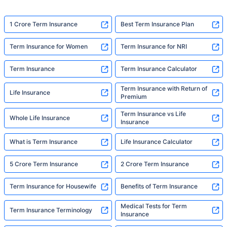
and help them take that one step. That's
exactly what Policybazaar's term insurance is
built to do. In his words, "Most people aren't
1 Crore Term Insurance
Best Term Insurance Plan
avoiding protection — they're just waiting for
someone to make it easy. That's what we're
Term Insurance for Women
Term Insurance for NRI
here for."
Term Insurance
Term Insurance Calculator
Term Insurance with Return of
Life Insurance
Premium
Term Insurance vs Life
Whole Life Insurance
Insurance
What is Term Insurance
Life Insurance Calculator
5 Crore Term Insurance
2 Crore Term Insurance
Term Insurance for Housewife
Benefits of Term Insurance
Medical Tests for Term
Term Insurance Terminology
Insurance