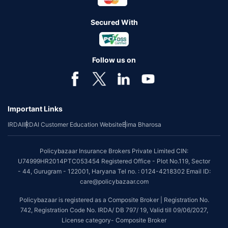
Secured With
Follow us on
Important Links
IRDAI
IRDAI Customer Education Website
Bima Bharosa
Policybazaar Insurance Brokers Private Limited CIN:
U74999HR2014PTC053454 Registered Office - Plot No.119, Sector
- 44, Gurugram - 122001, Haryana Tel no. : 0124-4218302 Email ID:
care@policybazaar.com
Policybazaar is registered as a Composite Broker | Registration No.
742, Registration Code No. IRDA/ DB 797/ 19, Valid till 09/06/2027,
License category- Composite Broker