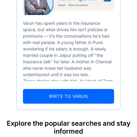
Head - Term Insurance
Varun has spent years in the insurance
space, but what drives him isn't policies or
premiums — it's the conversations he's had
with real people. A young father in Pune
wondering if his salary is enough. A newly
married couple in Jaipur putting off "the
insurance talk" for later. A mother in Chennai
who never knew her husband was
underinsured until it was too late.
These stories stay with him. As Head of Term
Insurance at Policybazaar, Varun knows the
numbers well — 52.4% of Indians are aware
WRITE TO VARUN
of term insurance, yet only 9.6% own it. And
87% of families don't realise they're leaving
their loved ones with far less protection than
they actually need. But behind every
Explore the popular searches and stay
statistic, he sees a family that just needed
informed
someone to sit with them, explain it simply,