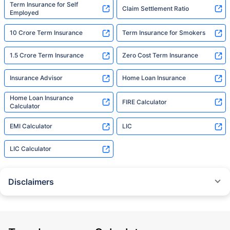
Term Insurance for Self
Claim Settlement Ratio
Employed
10 Crore Term Insurance
Term Insurance for Smokers
1.5 Crore Term Insurance
Zero Cost Term Insurance
Insurance Advisor
Home Loan Insurance
Home Loan Insurance
FIRE Calculator
Calculator
EMI Calculator
LIC
LIC Calculator
Disclaimers
˜
The insurers/plans mentioned are arranged in order of highest to lowest
Sum Assured(SA) offered by Policybazaar’s insurer partners offering term
insurance plans on our platform, as per ‘first year premium of life insurers
as at 31.03.2025 report’ published by IRDAI.