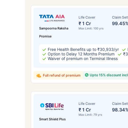
Life Cover
Claim Set
₹ 1 Cr
99.45
Sampoorna Raksha
Max Limit: 100 yrs
Promise
Free Health Benefits up to ₹30,933/yr
Option to Delay 12 Months Premium
₹3
Waiver of premium on Terminal Illness
বয
Upto 15% discount inc
Full refund of premium
২
Life Cover
Claim Set
₹ 1 Cr
98.34
Max Limit: 79 yrs
Smart Shield Plus