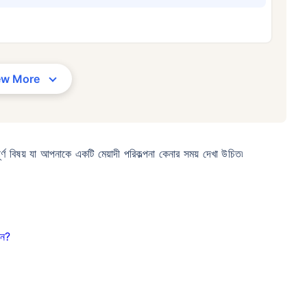
৩৪/মাস
*
₹ ৬৩০/মাস
*
₹ ১,৩৭৬
আপনার পরিবারের সুরক্ষা মাত্র একটি পদক্ষেপ দূরে
ew More
সঠিক প্ল্যান বেছে নিন
র দাম — ধূমপান না করা, পূর্ব-বিদ্যমান কোনো রোগ নেই এমন ব্যক্তির জন্য, ৩৬ বছর বয়স পর্যন্ত কভার। *₹৬৩০/মাস হল ১ কোটির টার্ম লাইফ ইন্স্যুরেন্
ন্ত কভার। *₹১,৩৭৬/মাস হল ১ কোটির টার্ম লাইফ ইন্স্যুরেন্সের শুরুর দাম — ধূমপান না করা, পূর্ব-বিদ্যমান কোনো রোগ নেই এমন ব্যক্তির জন্য, ৫
ূর্ণ বিষয় যা আপনাকে একটি মেয়াদী পরিকল্পনা কেনার সময় দেখা উচিত৷
েন?