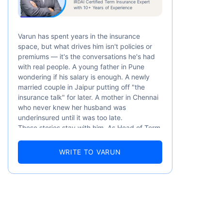
IRDAI Certified Term Insurance Expert
/মাস
*
with 10+ Years of Experience
Varun has spent years in the insurance
space, but what drives him isn't policies or
premiums — it's the conversations he's had
with real people. A young father in Pune
wondering if his salary is enough. A newly
married couple in Jaipur putting off "the
সের শুরুর দাম — ধূমপান না করা, পূর্ব-বিদ্যমান
insurance talk" for later. A mother in Chennai
৬ বছর বয়স পর্যন্ত কভার।
who never knew her husband was
underinsured until it was too late.
These stories stay with him. As Head of Term
Insurance at Policybazaar, Varun knows the
numbers well — 52.4% of Indians are aware
WRITE TO VARUN
of term insurance, yet only 9.6% own it. And
87% of families don't realise they're leaving
their loved ones with far less protection than
they actually need. But behind every
statistic, he sees a family that just needed
someone to sit with them, explain it simply,