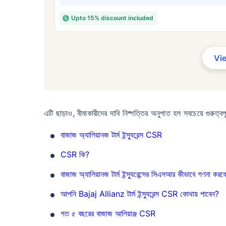
₹ ৪
Upto 15% discount included
Vi
*৪৩৪/মাস হল ১ কোটির টার্ম লাইফ ইন্স্যুরেন্সের শুরু
কোনো রোগ নেই এমন ব্যক্তির জন্য, ৪৬ বছর বয়স পর্য
এটি ছাড়াও, বীমাকারীদের দাবি নিষ্পত্তির অনুপাত হল সবচেয়ে গুরুত্বপ
বাজাজ অ্যালিয়ানজ টার্ম ইন্স্যুরেন্স CSR
CSR কি?
বাজাজ অ্যালিয়ানজ টার্ম ইন্স্যুরেন্সের সিএসআর কীভাবে গণনা করব
আপনি Bajaj Allianz টার্ম ইন্স্যুরেন্স CSR কোথায় পাবেন?
গত ৫ বছরের বাজাজ আলিয়াঞ্জ CSR