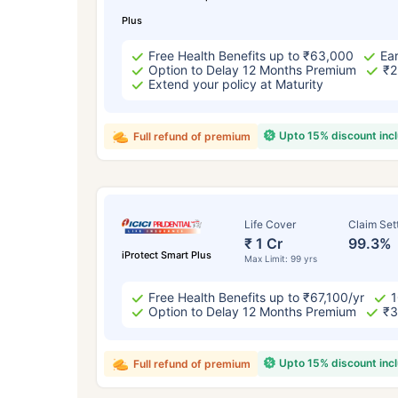
Plus
Free Health Benefits up to ₹63,000
Ear
Option to Delay 12 Months Premium
₹2
Extend your policy at Maturity
Upto 15% discount inc
Full refund of premium
Life Cover
Claim Set
₹ 1 Cr
99.3%
iProtect Smart Plus
Max Limit: 99 yrs
Free Health Benefits up to ₹67,100/yr
1
Option to Delay 12 Months Premium
₹3
Upto 15% discount inc
Full refund of premium