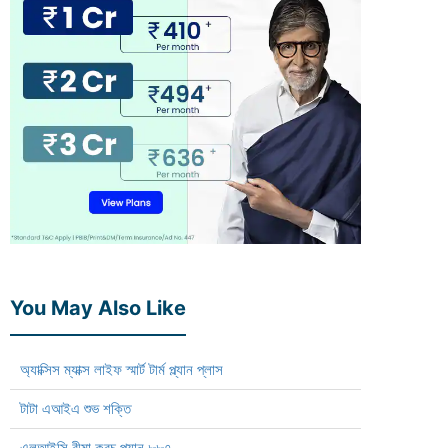
You May Also Like
অ্যাক্সিস ম্যাক্স লাইফ স্মার্ট টার্ম প্ল্যান প্লাস
টাটা এআইএ শুভ শক্তি
এলআইসি বীমা কবচ প্ল্যান ৮৮৭