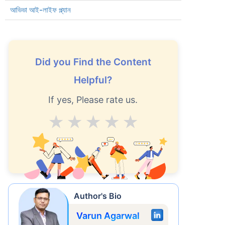
আভিভা আই-লাইফ প্ল্যান
Did you Find the Content
Helpful?
If yes, Please rate us.
Average
Good
V.Good
Excellent
Superb
করে
ছর
Author's Bio
Varun Agarwal