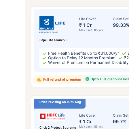
Life Cover
Claim Set
₹ 1 Cr
99.33
Max Limit: 85 yrs
Bajaj Life eTouch II
Free Health Benefits up to ₹31,000/yr
Option to Delay 12 Months Premium
₹2
Waiver of Premium on Permanent Disability
Upto 15% discount inc
Full refund of premium
Price revising on 10th Aug
Life Cover
Claim Set
₹ 1 Cr
99.7%
Max Limit: 85 yrs
Click 2 Protect Supreme