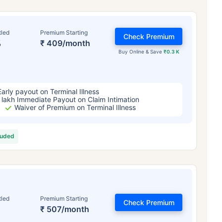
tled
Premium Starting
Check Premium
%
₹ 409/month
Buy Online & Save
₹0.3 K
Early payout on Terminal Illness
 lakh Immediate Payout on Claim Intimation
Waiver of Premium on Terminal Illness
luded
tled
Premium Starting
Check Premium
₹ 507/month