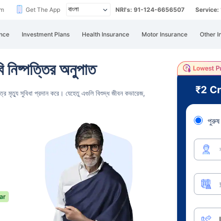
im
Get The App
NRI's: 91-124-6656507
Service
nce
Investment Plans
Health Insurance
Motor Insurance
Other I
বি নিষ্পত্তির অনুপাত
₹2 C
েত্রে মৃত্যু সুবিধা প্রদান করে। যেহেতু এগুলি বিশুদ্ধ জীবন কভারেজ,
পুরুষ