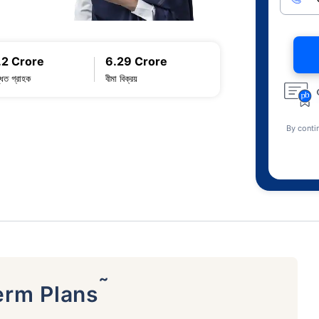
.2 Crore
6.29 Crore
্ধিত গ্রাহক
বীমা বিক্রয়
By conti
˜
erm Plans