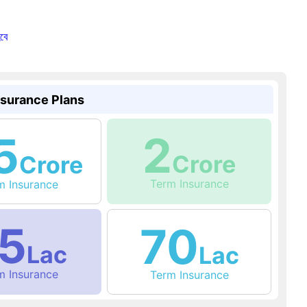
হবে
nsurance Plans
2
5
Crore
Crore
Term Insurance
rm Insurance
5
70
Lac
Lac
rm Insurance
Term Insurance