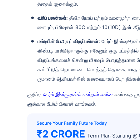
த்தைக் குறைக்கும்.
வரிப் பலன்கள்:
தீவிர நோய் மற்றும் ஊனமுற்ற ரைட
ளையும், பிரிவுகள் 80C மற்றும் 10(10D) இன் கீ
மல்டிபிள் பேஅவுட் விருப்பங்கள்:
டேர்ம் இன்ஷூரனில
ளின்படி பாலிசிதாரருக்கு ஏதேனும் ஒரு பட்சத்தில
விருப்பங்களைச் சென்று மிகவும் பொருத்தமான பேஅ
காப்பீட்டுத் தொகையை மொத்தத் தொகை, மாத 
ருமானம் ஆகியவற்றின் கலவையாகப் பெற நீங்கள் 
குறிப்பு:
டேர்ம் இன்சூரன்ஸ் என்றால் என்ன
என்பதை முதல
ளுக்காக டேர்ம் பிளான் வாங்கவும்.
Secure Your Family Future Today
₹2 CRORE
Term Plan Starting @