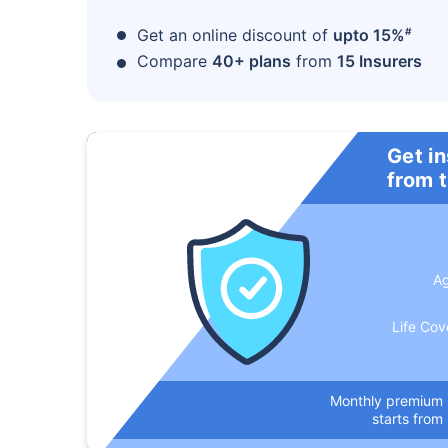
#
Get an online discount of
upto 15%
Compare
40+ plans
from
15 Insurers
Get i
from 
A
Life Cov
Monthly premium
starts from