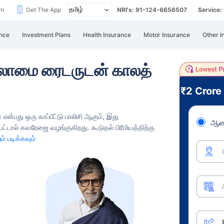
im
Get The App
NRI's: 91-124-6656507
Service
nce
Investment Plans
Health Insurance
Motor Insurance
Other I
யலாமை ரைடருடன் காலத்
₹2 Crore
ன்பது ஒரு காப்பீட்டு பாலிசி ஆகும், இது
ஆண
டால் கவரேஜை வழங்குகிறது. கூடுதல் பிரீமியத்திற்கு
ம் படிக்கவும்