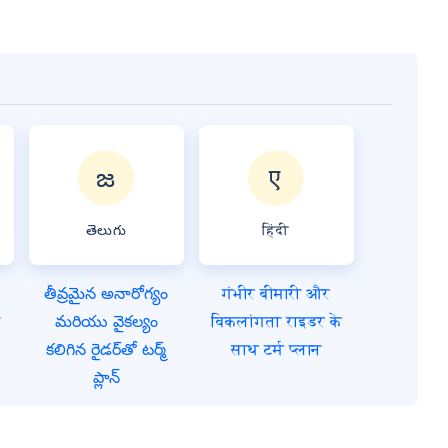
తెలుగు
हिंदी
తీవ్రమైన అనారోగ్యం
गंभीर बीमारी और
ে
మరియు వైకల్యం
विकलांगता राइडर के
కలిగిన రైడర్‌తో టర్మ్
साथ टर्म प्लान
ప్లాన్