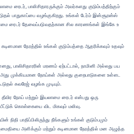
/மாதம்
*
₹ 630/மாதம்
*
₹ 1,376/
ாமை ரைடர், பாலிசிதாரருக்கும் அவர்களது குடும்பத்திற்கும்
ுதல் பாதுகாப்பை வழங்குகிறது. உங்கள் டேர்ம் இன்சூரன்ஸ்
உங்கள் குடும்பத்தின் பாதுகாப்பு ஒரே ஒரு படி தூரத்தில் உள்ளது
யலாமை ரைடர் தேவைப்படுவதற்கான சில காரணங்கள் இங்கே உ
View Plans
, கடினமான நேரத்தில் உங்கள் குடும்பத்தை ஆதரிக்கவும் உதவும்
ப் இன்சூரன்ஸுக்கான தொடக்க விலை — புகைபிடிக்காத, முன்பே இருக்கும் நோய்கள் இல்லாத நபருக்கு, 36 வயது வரை 
ிலை — புகைபிடிக்காத, முன்பே இருக்கும் நோய்கள் இல்லாத நபருக்கு, 46 வயது வரை கவரேஜ். *₹1,376/மாதம் என்பத
டிக்காத, முன்பே இருக்கும் நோய்கள் இல்லாத நபருக்கு, 56 வயது வரை கவரேஜ்.
யானது, பாலிசிதாரரின் மரணம் ஏற்பட்டால், நாமினி அல்லது பய
ல் அது முக்கியமான நோய்கள் அல்லது குறைபாடுகளை உள்ளட
ூடுதல் கவரேஜ் வழங்க முடியும்.
 தீவிர நோய் மற்றும் இயலாமை ரைடர் என்பது ஒரு
ட்டுக் கொள்கையை விட மிகவும் மலிவு.
நிதி பாதிப்பிலிருந்து நீங்களும் உங்கள் குடும்பமும்
அமைதியை அளிக்கும் மற்றும் கடினமான நேரத்தில் மன அழுத்த