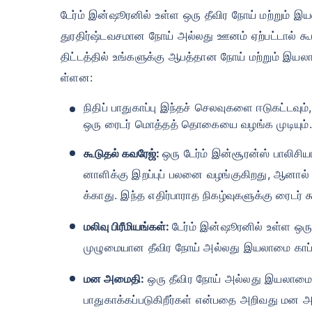
₹ 434
டேர்ம் இன்ஷூரனில் உள்ள ஒரு தீவிர நோய் மற்றும் இயல
துரதிர்ஷ்டவசமான நோய் அல்லது ஊனம் ஏற்பட்டால் கூட
திட்டத்தில் உங்களுக்கு ஆபத்தான நோய் மற்றும் இ
ள்ளன:
நிதிப் பாதுகாப்பு இந்தச் செலவுகளை ஈடுகட்டவும்
ஒரு ரைடர் மொத்தத் தொகையை வழங்க முடியும்.
*₹434/மாதம் என்பது 1 கோடி டேர்ம் லைஃ
டேர்ம் லைஃப் இன்சூரன்ஸுக்கான தொடக்க வ
இன்சூரன்ஸுக்கான தொடக்க விலை — புகைபி
கூடுதல் கவரேஜ்:
ஒரு டேர்ம் இன்சூரன்ஸ் பாலிசி
னாளிக்கு இறப்புப் பலனை வழங்குகிறது, ஆனா
க்காது. இந்த எதிர்பாராத நிகழ்வுகளுக்கு ரைடர் க
மலிவு பிரீமியங்கள்:
டேர்ம் இன்ஷூரனில் உள்ள ஒரு
முழுமையான தீவிர நோய் அல்லது இயலாமை காப்பீ
மன அமைதி:
ஒரு தீவிர நோய் அல்லது இயலாமையின் 
பாதுகாக்கப்படுகிறீர்கள் என்பதை அறிவது மன 