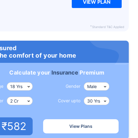
VIEW PLAN
+
Standard T&C Applied
nsured
the comfort of your home
Calculate your
Insurance
Premium
ge
Gender
er
Cover upto
₹582
View Plans