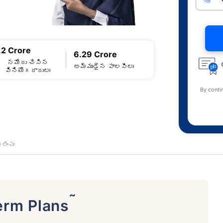
.2 Crore
6.29 Crore
నమోదు చేసిన
అమ్ముడైన పాలసీలు
వినియోగదారులు
By conti
లింపు
˜
erm Plans