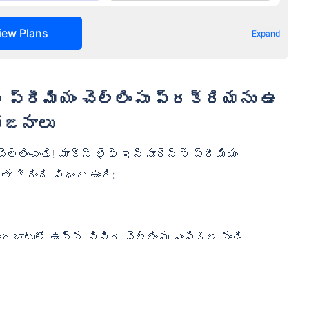
iew Plans
Expand
ోజనాలు
ెల్లించండి! మాక్స్ లైఫ్ ఇన్సూరెన్స్ ప్రీమియం
క్రింది విధంగా ఉంది:
ుబాటులో ఉన్న వివిధ చెల్లింపు ఎంపికల నుండి