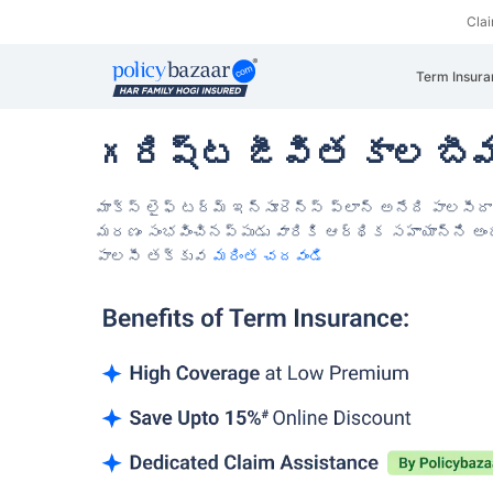
Cla
Term Insura
గరిష్ట జీవిత కాల బీమా 
మాక్స్ లైఫ్ టర్మ్ ఇన్సూరెన్స్ ప్లాన్ అనేది పాలసీదా
మరణం సంభవించినప్పుడు వారికి ఆర్థిక సహాయాన్ని అంద
పాలసీ తక్కువ
మరింత చదవండి