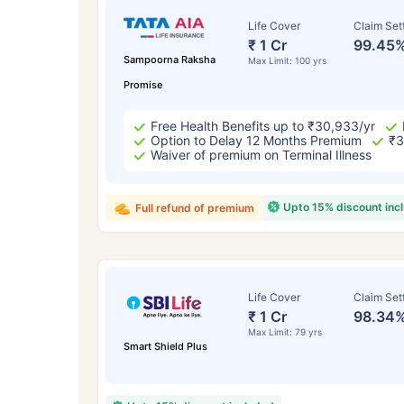
Life Cover
Claim Set
₹ 1 Cr
99.45
Sampoorna Raksha
Max Limit: 100 yrs
Promise
Free Health Benefits up to ₹30,933/yr
Option to Delay 12 Months Premium
₹3
Waiver of premium on Terminal Illness
వయసు 
Upto 15% discount inc
Full refund of premium
Life Cover
Claim Set
సంవత
₹ 1 Cr
98.34
Max Limit: 79 yrs
Smart Shield Plus