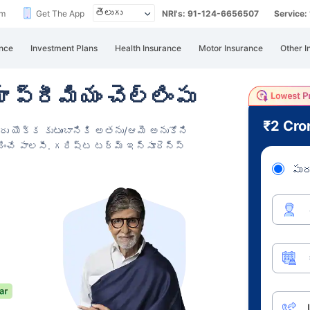
im
Get The App
NRI's: 91-124-6656507
Service
nce
Investment Plans
Health Insurance
Motor Insurance
Other I
ప్రీమియం చెల్లింపు
₹2 Cro
రు యొక్క కుటుంబానికి
అతను/ఆమె అనుకోని
ించే పాలసీ. గరిష్ట టర్మ్ ఇన్సూరెన్స్
పుర