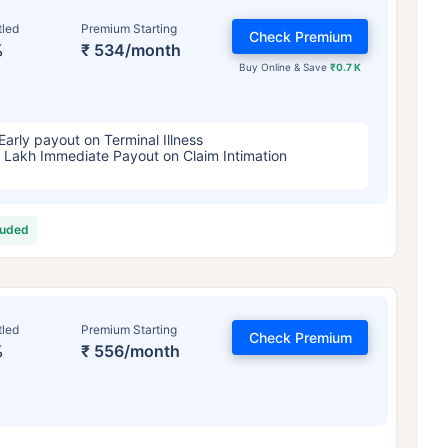
tled
Premium Starting
Check Premium
%
₹ 534/month
Buy Online & Save
₹0.7 K
Early payout on Terminal Illness
 Lakh Immediate Payout on Claim Intimation
టర్మ్ ఇన్సూరెన్స్ ప్రీమియంల
luded
ప్రభావితం చేస్తుంది
tled
Premium Starting
్సరాలు
34 సంవత్సరాలు
44 సంవత
Check Premium
%
₹ 556/month