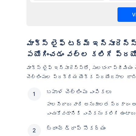
V
మాక్స్ లైఫ్ టర్మ్ ఇన్సూరెన్స్ ప్రీమియం చెల్లింపు ప్రక్రియను ఉ
పయోగించడం వల్ల కలిగే ప్రయ
మాక్స్ లైఫ్ ఇన్సూరెన్స్‌తో, సులభంగా ప్రీమియం చ
చెల్లింపుల ప్రక్రియ యొక్క ప్రయోజనాల జాబితా 
బహుళ చెల్లింపు ఎంపికలు
పాలసీదారు వారి అనుకూలత ప్రకారం అంద
ఎంచుకోవడానికి ఎంపికను కలిగి ఉంటారు
బ్రాంచ్ డ్రాప్ సౌకర్యం