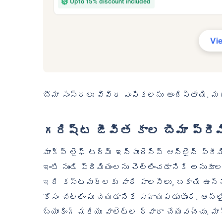
Upto 15% discount included
₹ 43
Vi
భీమా సంస్థలు వివిధ ఎంపికలను అందిస్తాయి. మ
*₹434/నెల 1 కోటి టర్మ్ లైఫ్ ఇన్సూ
లైఫ్ ఇన్సూరెన్స్‌కు ప్రారంభ ధర — ప
ప్రారంభ ధర — పొగాకు తాగని, ముందే
గరిష్ట జీవిత కాల బీమా ప్రీమి
మాక్స్ లైఫ్ టర్మ్ ఇన్సూరెన్స్ ఆన్‌లైన్ ప్రీమియ
ఇంటి నుండి ప్రీమియంలను చెల్లించడానికి అను
ఇది కస్టమర్‌లకు వారి పాలసీలు, బకాయి ఉన
కోసం చెల్లింపు చేయడానికి సహాయపడుతుంది. ఆన్‌లైన
బ్యాంకింగ్ మరియు వాలెట్‌ల ద్వారా చేయవచ్చు. మ