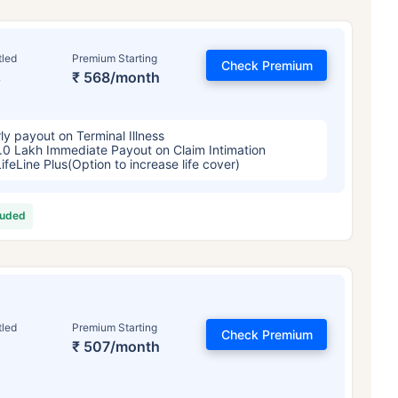
tled
Premium Starting
Check Premium
%
₹ 568/month
ly payout on Terminal Illness
.0 Lakh Immediate Payout on Claim Intimation
LifeLine Plus(Option to increase life cover)
luded
tled
Premium Starting
Check Premium
₹ 507/month