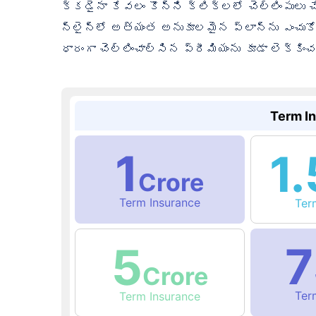
క్కడైనా కేవలం కొన్ని క్లిక్‌లలో చెల్లింపులు
న్‌లైన్‌లో అత్యంత అనుకూలమైన ప్లాన్‌ను ఎంచు
ధారంగా చెల్లించాల్సిన ప్రీమియంను కూడా లెక్కి
Term I
1
1.
Crore
Term Insurance
Te
7
5
Crore
Te
Term Insurance