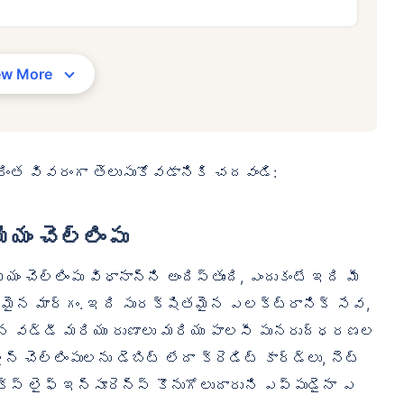
4/నెల
*
₹ 630/నెల
*
₹ 1,37
ew More
మీ కుటుంబం యొక్క భద్రత కేవలం ఒక అడుగు దూరంలో ఉంది
సరైన ప్లాన్‌ను ఎంచుకోండి
రింత వివరంగా తెలుసుకోవడానికి చదవండి:
రెన్స్‌కు ప్రారంభ ధర — పొగాకు తాగని, ముందే ఉన్న వ్యాధులు లేని వ్యక్తికి, 36 సంవత్సరాల వయసు వ
ొగాకు తాగని, ముందే ఉన్న వ్యాధులు లేని వ్యక్తికి, 46 సంవత్సరాల వయసు వరకు కవరేజ్. . *₹1,376/నెల 
 ఉన్న వ్యాధులు లేని వ్యక్తికి, 56 సంవత్సరాల వయసు వరకు కవరేజ్.
యం చెల్లింపు
ం చెల్లింపు విధానాన్ని అందిస్తుంది, ఎందుకంటే ఇది మీ
కూలమైన మార్గం. ఇది సురక్షితమైన ఎలక్ట్రానిక్ సేవ,
్న వడ్డీ మరియు రుణాలు మరియు పాలసీ పునరుద్ధరణల
్ చెల్లింపులను డెబిట్ లేదా క్రెడిట్ కార్డ్‌లు, నెట్
ాక్స్ లైఫ్ ఇన్సూరెన్స్ కొనుగోలుదారుని ఎప్పుడైనా ఎ