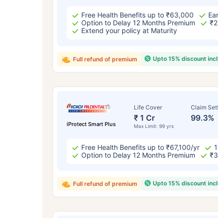
Free Health Benefits up to ₹63,000
Ear
Option to Delay 12 Months Premium
₹2
Extend your policy at Maturity
Upto 15% discount inc
Full refund of premium
Life Cover
Claim Set
₹ 1 Cr
99.3%
iProtect Smart Plus
Max Limit: 99 yrs
Free Health Benefits up to ₹67,100/yr
1
Option to Delay 12 Months Premium
₹3
Upto 15% discount inc
Full refund of premium