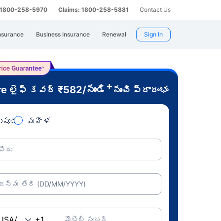
: 1800-258-5970
Claims: 1800-258-5881
Contact Us
nsurance
Business Insurance
Renewal
Sign In
+
re
₹
582
/నుండి
లైఫ్ కవర్
నుంచి ప్రారంభం
ుషుడు
మహిళ
పేరు
జన్మ తేదీ (DD/MM/YYYY)
మొబైల్ నంబర్