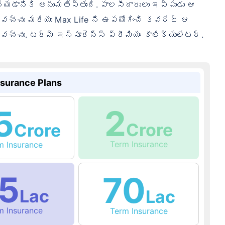
 చేయడానికి అనుమతిస్తుంది. పాలసీదారులు ఇప్పుడు ఆ
కోవచ్చు మరియు Max Life ని ఉపయోగించి కవరేజ్ ఆ
ంచవచ్చు. టర్మ్ ఇన్సూరెన్స్ ప్రీమియం కాలిక్యులేటర్.
nsurance Plans
2
5
Crore
Crore
Term Insurance
rm Insurance
5
70
Lac
Lac
rm Insurance
Term Insurance