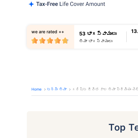
13
we are rated ++
53 భాగస్వాములు
బీమా భాగస్వాములు
Home
టర్మ్ బీమా
గరిష్ట జీవిత కాల బీమా ప్రీమియం చెల్
Top T