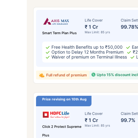
Life Cover
Claim Set
₹ 1 Cr
99.78
Max Limit: 85 yrs
Smart Term Plan Plus
Free Health Benefits up to ₹50,000
Ear
Option to Delay 12 Months Premium
₹2
Waiver of premium on Terminal Illness
Upto 15% discount inc
Full refund of premium
Price revising on 10th Aug
Life Cover
Claim Set
₹ 1 Cr
99.7%
Max Limit: 85 yrs
Click 2 Protect Supreme
Plus