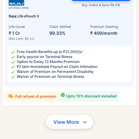
Buy Online & Save
₹0.3 K
Bajaj Life eTouch II
Life Cover
Claim Settled
Premium Starting
₹ 1 Cr
99.33%
₹ 409/month
Max Limit: 85 yrs
Free Health Benefits up to ₹31,000/yr
Early payout on Terminal Illness
Option to Delay 12 Months Premium
₹2 lakh Immediate Payout on Claim Intimation
Waiver of Premium on Permanent Disability
Waiver of Premium on Terminal Illness
Upto 15% discount included
Full refund of premium
View More