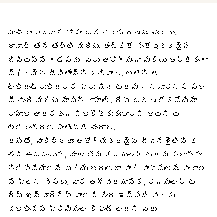
మంచి అవగాహన కోసం ఒక ఉదాహరణను చూద్దాం.
రాహుల్ తన తల్లి మరియు తండ్రితో సంతోషకరమైన
జీవితాన్ని గడిపాడు. వారు ఆరోగ్యంగా మరియు ఆర్థికంగా
స్థిరమైన జీవితాన్ని గడిపారు. అతని త
ల్లిదండ్రులిద్దరి పేరు మీద టర్మ్ ఇన్సూరెన్స్ పాల
సీ ఉంది మరియు నామినీ రాహుల్. రేపు ఒకరు లేకపోయినా
రాహుల్ ఆర్థికంగా నిలదొక్కుకుంటారని అతని త
ల్లిదండ్రులు సంతృప్తి చెందారు.
అయితే, వారిద్దరూ ఆరోగ్యకరమైన జీవనశైలిని క
లిగి ఉన్నందున, వారు తమ రెగ్యులర్ టర్మ్ ప్లాన్‌ను
నిలిపివేయాలని మరియు బదులుగా వారి వాపసులను పొందాల
ని ప్లాన్ చేసారు. వారి ఆశ్చర్యానికి, రెగ్యులర్ ట
ర్మ్ ఇన్సూరెన్స్ పాలసీ కింద ఇప్పటి వరకు
చెల్లించిన ప్రీమియంల రీఫండ్ లేదని వారు