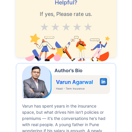
Helpful?
If yes, Please rate us.
Average
Good
V.Good
Excellent
Superb
Author's Bio
Varun Agarwal
Head - Term Insurance
Varun has spent years in the insurance
space, but what drives him isn't policies or
premiums — it's the conversations he's had
with real people. A young father in Pune
wondering if his salary is enough. A newly