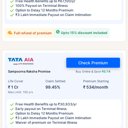
Free Health Benefits up to ₹67,100/yr
100% Payout on Terminal Illness
Option to Delay 12 Months Premium
₹3 Lakh Immediate Payout on Claim Intimation
Upto 15% discount included
Full refund of premium
Check Premium
Sampoorna Raksha Promise
Buy Online & Save
₹0.7 K
Life Cover
Claim Settled
Premium Starting
₹ 1 Cr
99.45%
₹ 534/month
Max Limit: 100 yrs
Free Health Benefits up to ₹30,933/yr
Early payout on Terminal Illness
Option to Delay 12 Months Premium
₹3 Lakh Immediate Payout on Claim Intimation
Waiver of premium on Terminal Illness