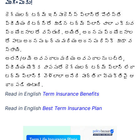
ముగింపుకు!
రెగ్యులర్ టర్మ్ ఇన్సూరెన్స్ ప్లాన్‌తో పోలిస్తే
ప్రీమియం రిటర్న్‌తో కూడిన టర్మ్ ప్లాన్ చాలా ఎక్కువ
ప్రయోజనాలతో వస్తుంది. అయితే, అదనపు ప్రయోజనాల
తో పాటు అదనపు ఖర్చు మరియు అదనపు రిస్క్ కూడా వ
స్తాయి.
అతని/ఆమె అవసరాలు మరియు అవసరాలను బట్టి,
ప్రీమియం యొక్క వాపసుతో రెగ్యులర్ టర్మ్ ప్లాన్ లేదా
టర్మ్ ప్లాన్‌కి వెళ్లాలా అనేది పూర్తిగా వ్యక్తిపై ఆ
ధారపడి ఉంటుంది.
Read in English
Term Insurance Benefits
Read in English
Best Term Insurance Plan