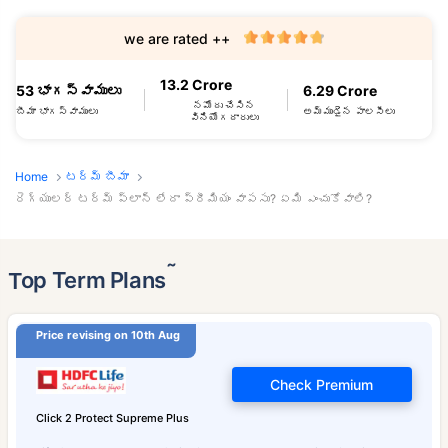
we are rated ++
13.2 Crore
53 భాగస్వాములు
6.29 Crore
నమోదు చేసిన
బీమా భాగస్వాములు
అమ్ముడైన పాలసీలు
వినియోగదారులు
Home
టర్మ్ బీమా
రెగ్యులర్ టర్మ్ ప్లాన్ లేదా ప్రీమియం వాపసు? ఏమి ఎంచుకోవాలి?
˜
Top Term Plans
Price revising on 10th Aug
Check Premium
Click 2 Protect Supreme Plus