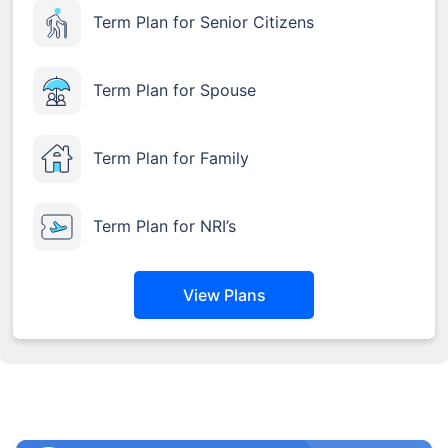
Term Plan for Senior Citizens
₹ 1,376/నెల
*
Term Plan for Spouse
మీ కుటుంబం యొక్క భద్రత కేవలం ఒక అడుగు దూరంలో ఉంది
Term Plan for Family
సరైన ప్లాన్‌ను ఎంచుకోండి
Term Plan for NRI’s
*₹434/నెల 1 కోటి టర్మ్ లైఫ్ ఇన్సూరెన్స్‌కు ప్రారంభ ధర — పొగాకు తాగని, ముందే ఉన్న
వ్యాధులు లేని వ్యక్తికి, 36 సంవత్సరాల వయసు వరకు కవరేజ్. *₹630/నెల 1 కోటి టర్మ్
లైఫ్ ఇన్సూరెన్స్‌కు ప్రారంభ ధర — పొగాకు తాగని, ముందే ఉన్న వ్యాధులు లేని వ్యక్తికి, 46
సంవత్సరాల వయసు వరకు కవరేజ్. . *₹1,376/నెల 1 కోటి టర్మ్ లైఫ్ ఇన్సూరెన్స్‌కు ప్రారంభ
ధర — పొగాకు తాగని, ముందే ఉన్న వ్యాధులు లేని వ్యక్తికి, 56 సంవత్సరాల వయసు వరకు
View Plans
కవరేజ్.