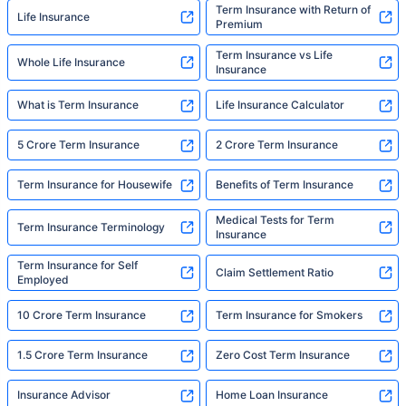
Term Insurance with Return of
Life Insurance
Premium
Term Insurance vs Life
Whole Life Insurance
Insurance
What is Term Insurance
Life Insurance Calculator
5 Crore Term Insurance
2 Crore Term Insurance
Term Insurance for Housewife
Benefits of Term Insurance
Medical Tests for Term
Term Insurance Terminology
Insurance
Term Insurance for Self
Claim Settlement Ratio
Employed
10 Crore Term Insurance
Term Insurance for Smokers
1.5 Crore Term Insurance
Zero Cost Term Insurance
Insurance Advisor
Home Loan Insurance