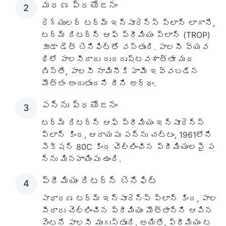
మరణ ప్రయోజనం
రెగ్యులర్ టర్మ్ ఇన్సూరెన్స్ ప్లాన్ లాగానే,
టర్మ్ రిటర్న్ ఆఫ్ ప్రీమియం ప్లాన్ (TROP)
కూడా డెత్ బెనిఫిట్‌తో వస్తుంది. పాలసీ వ్యవ
ధిలో పాలసీదారు దురదృష్టవశాత్తూ మర
ణిస్తే, పాలసీ నామినీకి హామీ ఇవ్వబడిన
మొత్తం అందుతుందని దీని అర్థం.
పన్ను ప్రయోజనం
టర్మ్ రిటర్న్ ఆఫ్ ప్రీమియం ఇన్సూరెన్స్
ప్లాన్ కింద, ఆదాయపు పన్ను చట్టం, 1961లోని
సెక్షన్ 80C కింద చెల్లించిన ప్రీమియంలపై ప
న్ను మినహాయింపు ఉంది.
ప్రీమియం రిటర్న్ బెనిఫిట్
సాధారణ టర్మ్ ఇన్సూరెన్స్ ప్లాన్ కింద, పాల
సీదారు చెల్లించిన ప్రీమియం మొత్తాన్ని ఆపిన
వెంటనే పాలసీ ముగుస్తుంది. అయితే, ప్రీమియం ట