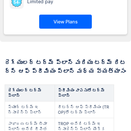
Limited pay
View Plans
రెగ్యులర్ టర్మ్ ప్లాన్ మరియు టర్మ్ రిట
ర్న్ ఆఫ్ ప్రీమియం ప్లాన్ మధ్య వ్యత్యాసం
రెగ్యులర్ టర్మ్
ప్రీమియం వాపసుతో టర్మ్
ప్లాన్
ప్లాన్
ప్యూర్ టర్మ్ ఇ
రీటర్న్ ఆఫ్ ప్రీమియం (TR
న్సూరెన్స్ ప్లాన్
OP)తో టర్మ్ ప్లాన్
సాధారణ టర్మ్ బీమా
TROP అనేది టర్మ్ ఇ
ప్లాన్ అనేది జీవిత
న్సూరెన్స్ ప్లాన్ యొక్క