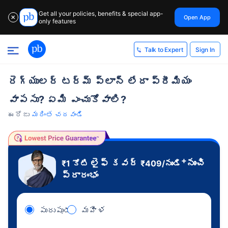
Get all your policies, benefits & special app-
Open App
✕
only features
Sign In
Talk to Expert
రెగ్యులర్ టర్మ్ ప్లాన్ లేదా ప్రీమియం
వాపసు? ఏమి ఎంచుకోవాలి?
ఈరోజు
మరింత చదవండి
+
లైఫ్ కవర్
నుంచి
₹1 కోటి
₹
409
/నుండి
ప్రారంభం
పురుషుడు
మహిళ