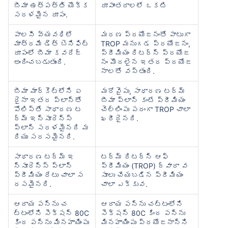
బీమా ఉత్పత్తి యొక్క
రూపాంతరాలలో ఒకటి
సరళమైన రూపం.
పాలసీ వ్యవధిలో
మరణ ప్రయోజనంతో పాటుగా
మాత్రమే డెత్ బెనిఫిట్
TROP మనుగడ ప్రయోజనం,
రూపంలో బీమా కవరేజ్
ప్రీమియం రిటర్న్ ప్రయోజ
అందించబడుతుంది.
నం మొదలైన ఇతర ప్రయోజ
నాలతో వస్తుంది.
బీమా మార్కెట్‌లోని ఏ
మరోవైపు, సాధారణ టర్మ్
దైనా ఇతర ప్లాన్‌తో
బీమా ప్లాన్ కంటే ప్రీమియం
పోలిస్తే సాధారణ ట
చెల్లింపు పరంగా TROP చాలా
ర్మ్ ఇన్సూరెన్స్
ఖరీదైనది.
ప్లాన్ సరళమైనది మ
రియు సరసమైనది.
సాధారణ టర్మ్ ఇ
టర్మ్ రిటర్న్ ఆఫ్
న్సూరెన్స్ ప్లాన్
ప్రీమియం (TROP) ద్వారా వ
ప్రీమియం రేటు చాలా స
సూలు చేయబడిన ప్రీమియం
రసమైనది.
చాలా ఎక్కువ.
ఆదాయ పన్ను చ
ఆదాయ పన్ను చట్టంలోని
ట్టంలోని సెక్షన్ 80C
సెక్షన్ 80C కింద పన్ను
కింద పన్ను మినహాయింపు
మినహాయింపు ప్రయోజనాన్ని