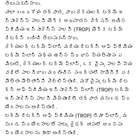
తెలుసుకున్నారు.
చాలా గందరగోళం తర్వాత, వారు రెగ్యులర్ టర్మ్ ఇ
న్సూరెన్స్ పాలసీ యొక్క అధునాతన వెర్షన్ అయిన
ప్రీమియం ఇన్సూరెన్స్ పాలసీ (TROP) యొక్క టర్మ్
రిటర్న్ గురించి తెలుసుకున్నారు.
రెగ్యులర్ టర్మ్ ప్లాన్ మరియు రిటర్న్ ఆఫ్ ప్రీమియం
టర్మ్ ప్లాన్ మధ్య ఉన్న ప్రధాన వ్యత్యాసం ఏ
మిటంటే, రెగ్యులర్ టర్మ్ ప్లాన్, ఒక వైపు, పాలసీ వ్య
వధిలో పాలసీదారు మరణించిన సందర్భంలో నామినీకి ఏక
మొత్తం మొత్తాన్ని చెల్లిస్తుంది. మరోవైపు, టర్మ్ రిట
ర్న్ ఆఫ్ ప్రీమియం ఇన్సూరెన్స్ ప్లాన్ (TROP) టర్మ్
ఇన్సూరెన్స్ పాలసీ మెచ్యూరిటీ తర్వాత మనుగడ ప్ర
యోజనాలను అందిస్తుంది.
టర్మ్ రిటర్న్ ఆఫ్ ప్రీమియం (TROP) బీమా ప్లాన్, మ
నుగడ ప్రయోజనాలతో పాటు, రైడర్ రూపంలో అదనపు
ప్రయోజనాలను కూడా అందిస్తుంది.