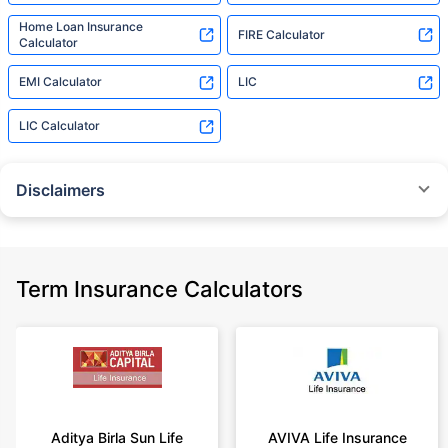
Home Loan Insurance
FIRE Calculator
Calculator
EMI Calculator
LIC
LIC Calculator
Disclaimers
˜
The insurers/plans mentioned are arranged in order of highest to lowest
Sum Assured(SA) offered by Policybazaar’s insurer partners offering term
insurance plans on our platform, as per ‘first year premium of life insurers
as at 31.03.2025 report’ published by IRDAI.
Term Insurance Calculators
Policybazaar does not endorse, rate or recommend any particular insurer
or insurance product offered by any insurer. For complete list of insurers in
India refer to the IRDAI website www.irdai.gov.in
+On the basis of your profile
+Rs. 410/month is starting price for a 1 crore term life insurance for an 18
year-old male, non-smoker, with no pre-existing diseases, cover upto 30
Aditya Birla Sun Life
AVIVA Life Insurance
years of age, rounded off to nearest 10