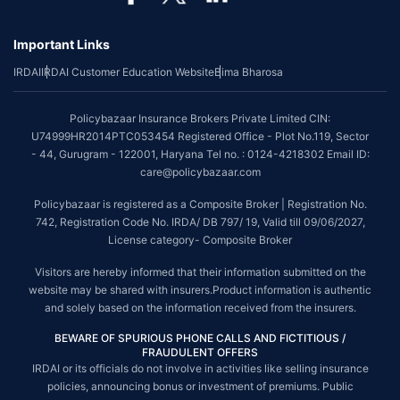
Important Links
IRDAI
IRDAI Customer Education Website
Bima Bharosa
Policybazaar Insurance Brokers Private Limited CIN:
U74999HR2014PTC053454 Registered Office - Plot No.119, Sector
- 44, Gurugram - 122001, Haryana Tel no. : 0124-4218302 Email ID:
care@policybazaar.com
Policybazaar is registered as a Composite Broker | Registration No.
742, Registration Code No. IRDA/ DB 797/ 19, Valid till 09/06/2027,
License category- Composite Broker
Visitors are hereby informed that their information submitted on the
website may be shared with insurers.Product information is authentic
and solely based on the information received from the insurers.
BEWARE OF SPURIOUS PHONE CALLS AND FICTITIOUS /
FRAUDULENT OFFERS
IRDAI or its officials do not involve in activities like selling insurance
policies, announcing bonus or investment of premiums. Public