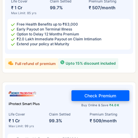
Life Cover
Claim Settled
Premium Starting
₹ 1 Cr
99.7%
₹ 507/month
Max Limit: 85 yrs
Free Health Benefits up to ₹63,000
Early Payout on Terminal Illness
Option to Delay 12 Months Premium
₹2.0 Lakh Immediate Payout on Claim Intimation
Extend your policy at Maturity
Upto 15% discount included
Full refund of premium
Check Premium
iProtect Smart Plus
Buy Online & Save
₹4.0 K
Life Cover
Claim Settled
Premium Starting
₹ 1 Cr
99.3%
₹ 509/month
Max Limit: 99 yrs