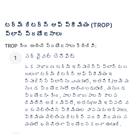
టర్మ్ రిటర్న్ ఆఫ్ ప్రీమియం (TROP)
ప్లాన్ ప్రయోజనాలు
TROP కింద అందించే ప్రయోజనాలు క్రిందివి:
సర్వైవల్ బెనిఫిట్
ఒక సాధారణ టర్మ్ ఇన్సూరెన్స్ ప్లాన్‌కు బ
దులుగా టర్మ్ రిటర్న్ ఆఫ్ ప్రీమియం ఇ
న్సూరెన్స్ ప్లాన్‌ను ఎంచుకుంటే, అతనికి/ఆమె మ
నుగడ ప్రయోజనంతో అందించబడుతుంది. మనుగడ
ప్రయోజనం కింద, పాలసీదారు పాలసీ కాలప
రిమితిని అధిగమిస్తే, అతను/ఆమె ఇప్పటి వ
రకు చెల్లించిన ప్రీమియంల వాపసుకు అర్హులు.
ప్రీమియం చెల్లింపు రిటర్న్ పదవీ విరమణ స
మయంలో ఖచ్చితంగా ప్రయోజనకరంగా ఉంటుంది.