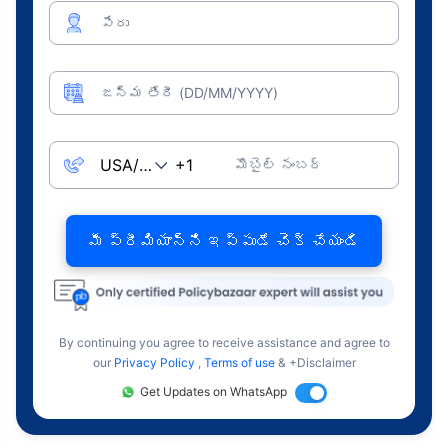
పేరు
జన్మ తేదీ (DD/MM/YYYY)
మొబైల్ నంబర్
మీ ప్రీమియాన్ని ఇప్పుడే చెక్ చేయండి
By continuing you agree to receive assistance and agree to
our
Privacy Policy
,
Terms of use
& +Disclaimer
Get Updates on WhatsApp