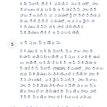
ర్మ్ ప్లాన్ తిరిగి వచ్చిన సందర్భంలో, పాల
సీదారులు తమ టర్మ్ ఇన్సూరెన్స్ పాలసీని
వారు కోరుకున్న ఏ సమయంలోనైనా నిలిపివేయవ
చ్చు. నిలిపివేసే సమయంలో, అవసరమైన త
గ్గింపులు చేసిన తర్వాత చెల్లించిన
ప్రీమియంలు తిరిగి ఇవ్వబడతాయి.
రక్షణ ప్రయోజనం
రెగ్యులర్ టర్మ్ ప్లాన్ ప్రకారం పాలసీ
ల్యాప్ అయినట్లయితే రక్షణ కవరేజీ ఉండ
దు. అయితే, టర్మ్ రిటర్న్ ఆఫ్ ప్రీమియం ఇ
న్సూరెన్స్ ప్లాన్ (TROP) విషయంలో, పాలసీదారు
తమ ప్రీమియంలను చెల్లించలేకపోయినా పాలసీ
కొనసాగుతుంది. ఏదేమైనప్పటికీ, పాలసీదారు
పాలసీ ప్రీమియం చెల్లించకపోతే మరణ ప్ర
యోజనాలు లేదా మెచ్యూరిటీ ప్రయోజనాలు వంటి
కొన్ని ప్రయోజనాలు తగ్గించబడవచ్చు.