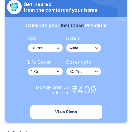
Get insured
from the comfort of your home
Calculate your
Insurance
Premium
Age
Gender
Life Cover
Cover upto
₹409
Monthly premium
starts from
View Plans