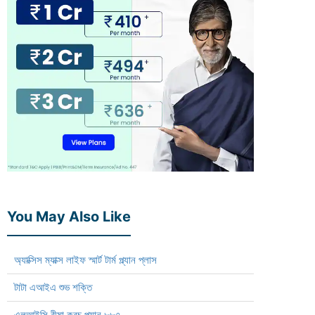
You May Also Like
অ্যাক্সিস ম্যাক্স লাইফ স্মার্ট টার্ম প্ল্যান প্লাস
টাটা এআইএ শুভ শক্তি
এলআইসি বীমা কবচ প্ল্যান ৮৮৭