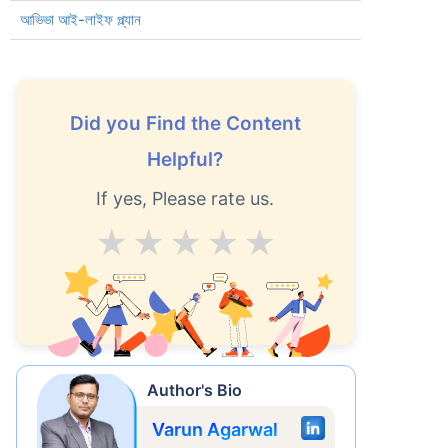
আভিভা আই-লাইফ প্ল্যান
Did you Find the Content
Helpful?
If yes, Please rate us.
Average
Good
V.Good
Excellent
Superb
করে
ছর
Author's Bio
Varun Agarwal