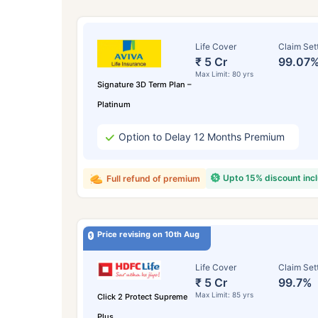
Life Cover
Claim Set
₹ 5 Cr
99.07
Max Limit: 80 yrs
Signature 3D Term Plan –
Platinum
Option to Delay 12 Months Premium
Upto 15% discount inc
Full refund of premium
Price revising on 10th Aug
Life Cover
Claim Set
₹ 5 Cr
99.7%
Max Limit: 85 yrs
Click 2 Protect Supreme
Plus