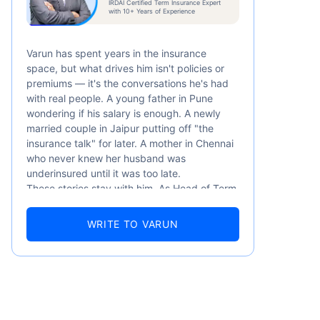
IRDAI Certified Term Insurance Expert
/মাস
*
with 10+ Years of Experience
Varun has spent years in the insurance
space, but what drives him isn't policies or
premiums — it's the conversations he's had
with real people. A young father in Pune
wondering if his salary is enough. A newly
married couple in Jaipur putting off "the
সের শুরুর দাম — ধূমপান না করা, পূর্ব-বিদ্যমান
insurance talk" for later. A mother in Chennai
৬ বছর বয়স পর্যন্ত কভার।
who never knew her husband was
underinsured until it was too late.
These stories stay with him. As Head of Term
Insurance at Policybazaar, Varun knows the
numbers well — 52.4% of Indians are aware
WRITE TO VARUN
of term insurance, yet only 9.6% own it. And
87% of families don't realise they're leaving
their loved ones with far less protection than
they actually need. But behind every
statistic, he sees a family that just needed
someone to sit with them, explain it simply,