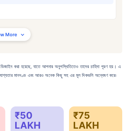
৩৪/মাস
*
₹ ৬৩০/মাস
*
₹ ১,৩৭৬
আপনার পরিবারের সুরক্ষা মাত্র একটি পদক্ষেপ দূরে
ew More
সঠিক প্ল্যান বেছে নিন
র দাম — ধূমপান না করা, পূর্ব-বিদ্যমান কোনো রোগ নেই এমন ব্যক্তির জন্য, ৩৬ বছর বয়স পর্যন্ত কভার। *₹৬৩০/মাস হল ১ কোটির টার্ম লাইফ ইন্স্যুরেন্
ন্ত কভার। *₹১,৩৭৬/মাস হল ১ কোটির টার্ম লাইফ ইন্স্যুরেন্সের শুরুর দাম — ধূমপান না করা, পূর্ব-বিদ্যমান কোনো রোগ নেই এমন ব্যক্তির জন্য, ৫
জন্য ডিজাইন করা হয়েছে, যাতে আপনার অনুপস্থিতিতেও তাদের চাহিদা পূরণ হয়। এ
া, যোগ্যতার মানদণ্ড এবং আরও অনেক কিছু সহ এর মূল দিকগুলি অন্বেষণ করে৷
₹50
₹75
LAKH
LAKH