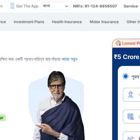
im
Get The App
NRI's: 91-124-6656507
Service
nce
Investment Plans
Health Insurance
Motor Insurance
Other I
₹5 Cror
ষিত করা একটি প্রধান দায়িত্ব হয়ে দাঁড়ায়৷
আরো পড়ুন
পুরুষ