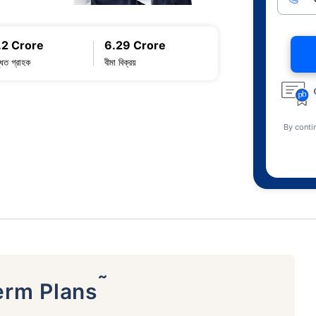
.2 Crore
6.29 Crore
্ধিত গ্রাহক
বীমা বিক্রয়
By conti
˜
erm Plans