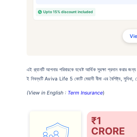
₹ ৪
Upto 15% discount included
Vi
*৪৩৪/মাস হল ১ কোটির টার্ম লাইফ ইন্স্যুরেন্সের শুরু
কোনো রোগ নেই এমন ব্যক্তির জন্য, ৪৬ বছর বয়স পর্য
এই প্ল্যানটি আপনার পরিবারকে যথেষ্ট আর্থিক সুরক্ষা প্রদান করার 
ই নিবন্ধটি Aviva Life 5 কোটি মেয়াদী বীমা এর বৈশিষ্ট্য, সুবিধ
(View in English :
Term Insurance
)
₹1
CRORE