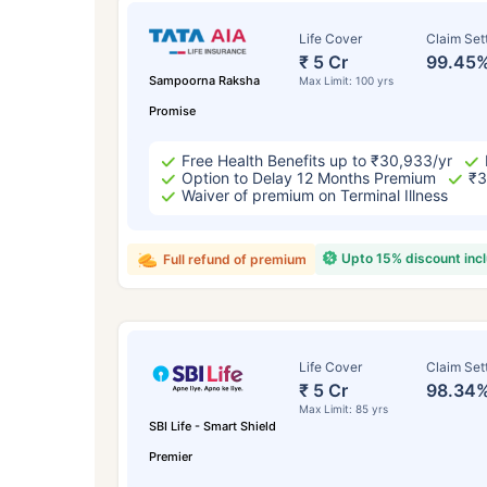
Life Cover
Claim Set
₹ 5 Cr
99.45
Sampoorna Raksha
Max Limit: 100 yrs
Promise
Free Health Benefits up to ₹30,933/yr
Option to Delay 12 Months Premium
₹3
Waiver of premium on Terminal Illness
Upto 15% discount inc
Full refund of premium
বয
২
Life Cover
Claim Set
₹ 5 Cr
98.34
Max Limit: 85 yrs
SBI Life - Smart Shield
Premier