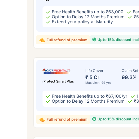
Free Health Benefits up to ₹63,000
Ear
Option to Delay 12 Months Premium
₹5
Extend your policy at Maturity
Upto 15% discount inc
Full refund of premium
Life Cover
Claim Set
₹ 5 Cr
99.3%
iProtect Smart Plus
Max Limit: 99 yrs
Free Health Benefits up to ₹67,100/yr
1
Option to Delay 12 Months Premium
₹3
Upto 15% discount inc
Full refund of premium