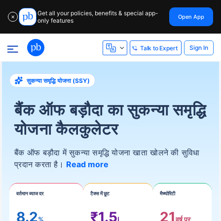
Get all your policies, benefits & special app-
Open App
✕
only features
Sign In
Talk to Expert
सुकन्या समृद्धि योजना (SSY)
बैंक ऑफ बड़ौदा का सुकन्या समृद्धि
योजना कैलकुलेटर
बैंक ऑफ बड़ौदा में सुकन्या समृद्धि योजना खाता खोलने की सुविधा
प्रदान करता है।
Read more
वर्तमान ब्याज दर
टैक्स में छूट
मैच्योरिटी
8.2
₹1.5
21
%
L
वर्ष पर