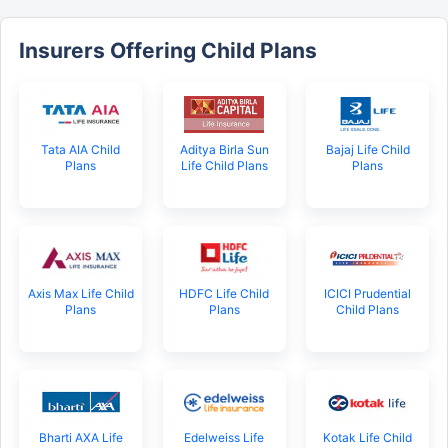
Insurers Offering Child Plans
Tata AIA Child
Aditya Birla Sun
Bajaj Life Child
Plans
Life Child Plans
Plans
Axis Max Life Child
HDFC Life Child
ICICI Prudential
Plans
Plans
Child Plans
Bharti AXA Life
Edelweiss Life
Kotak Life Child