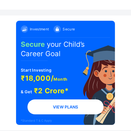
Investment
Secure
Secure
your Child’s
Career Goal
Start Investing
₹18,000/
Month
₹2 Crore*
& Get
VIEW PLANS
*Standard T & C Apply