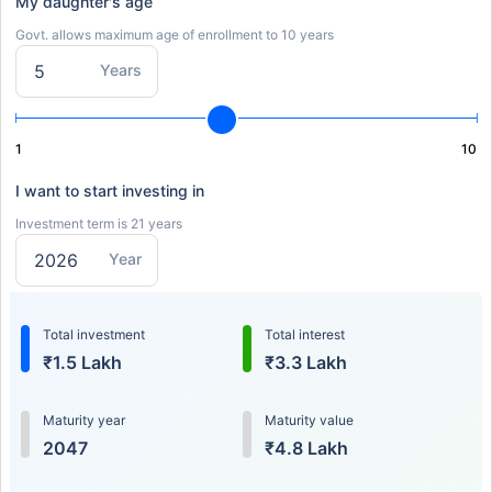
My daughter's age
Govt. allows maximum age of enrollment to 10 years
Years
1
10
I want to start investing in
Investment term is 21 years
Year
Total investment
Total interest
₹1.5 Lakh
₹3.3 Lakh
Maturity year
Maturity value
2047
₹4.8 Lakh