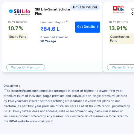
Private Insurer
SBI Life-Smart Scholar
C
Plus
C
#
10 Yr Returns
10 Yr Returns
Lumpsum Payout
Get Details
10.7%
13.91%
₹84.6 L
Equity Fund
Opportunities
If you had invested
Fund
20 Yrs ago
Waiver Of Premium
Waiver Of Pr
Disclaimer :
˜
The insurers/plans mentioned are arranged in order of highest to lowest first year
premium (sum of individual single premium and individual non-single premium) offered
by Policybazaar’s insurer partners offering life insurance investment plans on our
platform, as per ‘first year premium of life insurers as at 31.03.2025 report’ published by
IRDAI. Policybazaar does not endorse, rate or recommend any particular insurer or
insurance product offered by any insurer. For complete list of insurers in India refer to
the IRDAI website www.irdai.gov.in