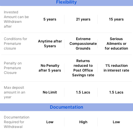
Flexibility
Invested
Amount can be
5 years
21 years
15 years
Withdrawn
after
Conditions for
Extreme
Serious
Anytime after
Premature
Compassionate
Ailments or
5years
closure
Grounds
for education
Wait a minute...
Returns
Penalty on
No Penalty
reduced to
1% reduction
Premature
after 5 years
Post Office
in interest rate
NOTHING IS MORE IMPORTANT THAN
Closure
Savings rate
Securing Your Child's Future
Max deposit
amount in an
No Limit
1.5 Lacs
1.5 Lacs
#
*
₹18,000
₹2 Crore
year
Invest
and Get
Tax-Free
/month
Documentation
Secure your child's future
Documentation
even in your absence!
Required for
Low
High
Low
Withdrawal