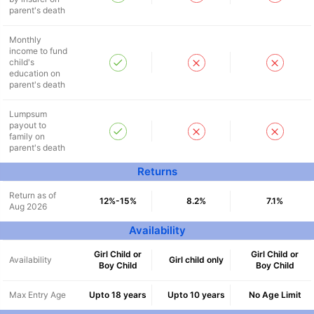
parent's death
Monthly
income to fund
child's
education on
parent's death
Lumpsum
payout to
family on
parent's death
Returns
Return as of
12%-15%
8.2%
7.1%
Aug 2026
Availability
Girl Child or
Girl Child or
Availability
Girl child only
Boy Child
Boy Child
Max Entry Age
Upto 18 years
Upto 10 years
No Age Limit