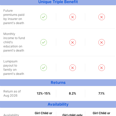
Unique Triple Benefit
Future
premiums paid
by insurer on
parent's death
Monthly
income to fund
child's
education on
parent's death
Lumpsum
payout to
family on
parent's death
Returns
Return as of
12%-15%
8.2%
7.1%
Aug 2026
Availability
Girl Child or
Girl Child or
Availability
Girl child only