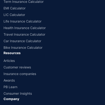
Term Insurance Calculator
to 2.5 lacs.
++Source - Google Review Rating available on:- http://bit.ly/3J20bXZ
EMI Calculator
^^The information relating to mutual funds presented in this article is for
LIC Calculator
educational purpose only and is not meant for sale. Investment is subject to
market risks and the risk is borne by the investor. Please consult your financial
Life Insurance Calculator
advisor before planning your investments.
Health Insurance Calculator
Travel Insurance Calculator
Car Insurance Calculator
Bike Insurance Calculator
Resources
Articles
Customer reviews
Insurance companies
Awards
PB Learn
Consumer Insights
Company