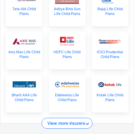
Tata AIA Child
Aditya Birla Sun
Bajaj Life Child
Plans
Life Child Plans
Plans
Axis Max Life Child
HDFC Life Child
ICICI Prudential
Plans
Plans
Child Plans
Bharti AXA Life
Edelweiss Life
Kotak Life Child
Child Plans
Child Plans
Plans
View more insurers