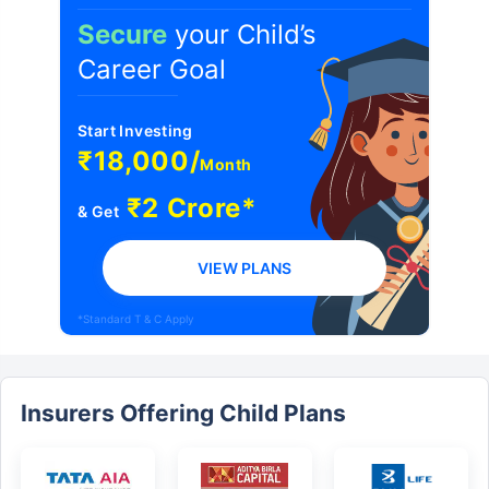
Secure
your Child’s
Career Goal
Start Investing
₹18,000/
Month
₹2 Crore*
& Get
VIEW PLANS
*Standard T & C Apply
Insurers Offering Child Plans