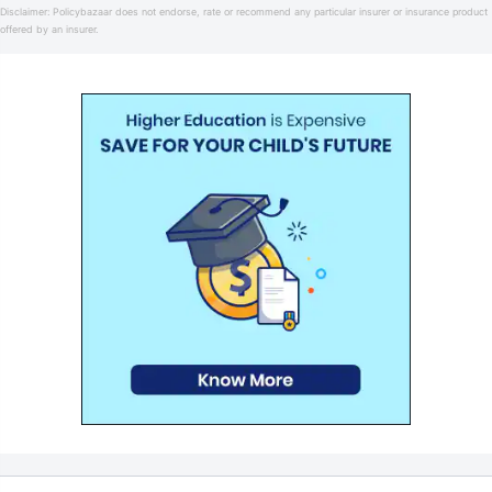
Disclaimer:
Policybazaar does not endorse, rate or recommend any particular insurer or insurance product
offered by an insurer.