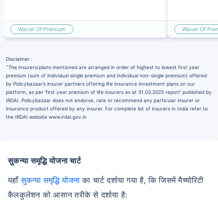
Waiver Of Premium
Waiver Of Pr
Disclaimer :
˜
The insurers/plans mentioned are arranged in order of highest to lowest first year
premium (sum of individual single premium and individual non-single premium) offered
by Policybazaar’s insurer partners offering life insurance investment plans on our
platform, as per ‘first year premium of life insurers as at 31.03.2025 report’ published by
IRDAI. Policybazaar does not endorse, rate or recommend any particular insurer or
insurance product offered by any insurer. For complete list of insurers in India refer to
the IRDAI website www.irdai.gov.in
सुकन्या समृद्धि योजना चार्ट
यहाँ
सुकन्या समृद्धि योजना
का चार्ट दर्शाया गया है, कि जिसमें मैच्योरिटी
कैलकुलेशन को आसान तरीके से दर्शाया है: