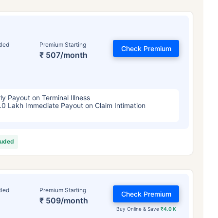
tled
Premium Starting
Check Premium
₹ 507/month
ly Payout on Terminal Illness
.0 Lakh Immediate Payout on Claim Intimation
luded
tled
Premium Starting
Check Premium
₹ 509/month
Buy Online & Save
₹4.0 K