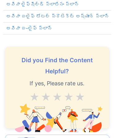
అవివా లైఫ్‌షీల్డ్ ప్లాటినం ప్లాన్
అవివా ఐలైఫ్ టోటల్ ప్రొటెక్ట్ అష్యూర్ ప్లాన్
అవివా ఐ-లైఫ్ ప్లాన్
Did you Find the Content
ను
ఎలా
Helpful?
If yes, Please rate us.
Average
Good
V.Good
Excellent
Superb
్సరాలు