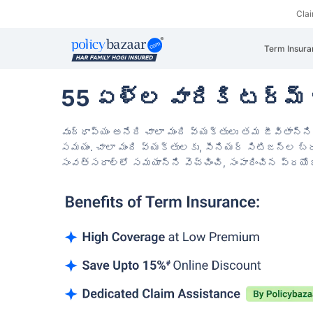
Cla
Term Insura
55 ఏళ్ల వారికి టర్మ్ 
వృద్ధాప్యం అనేది చాలా మంది వ్యక్తులు తమ జీవితాన్ని 
సమయం.
చాలా మంది వ్యక్తులకు, సీనియర్ సిటిజన్‌ల బ్రా
సంవత్సరాల్లో సమయాన్ని వెచ్చించి, సంపాదించిన ప్రయో