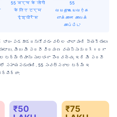
55 वर्ष के लोगों
55
য
के लिए टर्म
வயதுடையவர்க
इंश्योरेंस
ளுக்கான காலக்
காப்பீடு
క భారం పడకూడదనుకోవడం వల్ల చాలా మంది వ్యక్తులు
ుకుంటారు. మీరు మీ పదవీ విరమణ వయస్సుకు దగ్గరగా
 టర్మ్ బీమాను సులభంగా పొందవచ్చు, ఇది మీ పదవీ
ో సహాయపడుతుంది. 55 సంవత్సరాల టర్మ్ ఇ
ర్చిద్దాం:
₹50
₹75