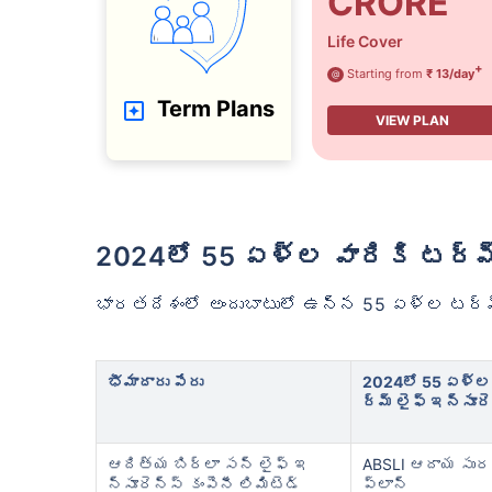
CRORE
Life Cover
+
Starting from
₹ 13/day
@
Term Plans
VIEW PLAN
2024లో 55 ఏళ్ల వారికి టర్మ
భారతదేశంలో అందుబాటులో ఉన్న 55 ఏళ్ల టర్మ
భీమాదారు పేరు
2024లో 55 ఏళ్ల 
ర్మ్ లైఫ్ ఇన్సూర
ఆదిత్య బిర్లా సన్ లైఫ్ ఇ
ABSLI ఆదాయ సు
న్సూరెన్స్ కంపెనీ లిమిటెడ్
ప్లాన్