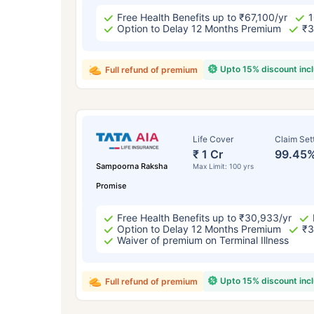
Free Health Benefits up to ₹67,100/yr
1
Option to Delay 12 Months Premium
₹3
Upto 15% discount inc
Full refund of premium
Life Cover
Claim Set
₹ 1 Cr
99.45
Sampoorna Raksha
Max Limit: 100 yrs
Promise
Free Health Benefits up to ₹30,933/yr
Option to Delay 12 Months Premium
₹3
Waiver of premium on Terminal Illness
Upto 15% discount inc
Full refund of premium