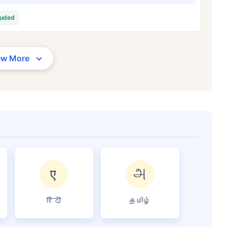
4/నెల
*
₹ 630/నెల
*
₹ 1,37
luded
మీ కుటుంబం యొక్క భద్రత కేవలం ఒక అడుగు దూరంలో ఉంది
ew More
సరైన ప్లాన్‌ను ఎంచుకోండి
రెన్స్‌కు ప్రారంభ ధర — పొగాకు తాగని, ముందే ఉన్న వ్యాధులు లేని వ్యక్తికి, 36 సంవత్సరాల వయసు వ
ొగాకు తాగని, ముందే ఉన్న వ్యాధులు లేని వ్యక్తికి, 46 సంవత్సరాల వయసు వరకు కవరేజ్. . *₹1,376/నెల 
 ఉన్న వ్యాధులు లేని వ్యక్తికి, 56 సంవత్సరాల వయసు వరకు కవరేజ్.
हिंदी
தமிழ்