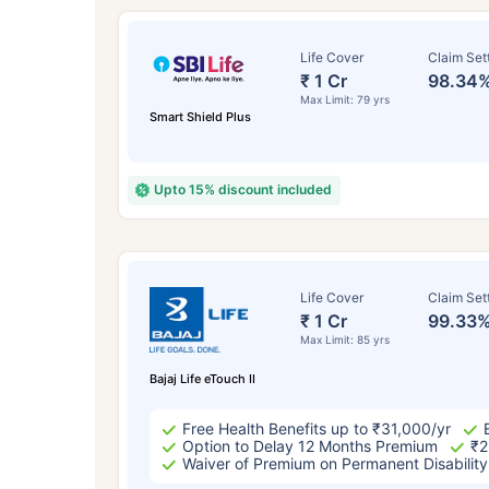
Life Cover
Claim Set
₹ 1 Cr
98.34
Max Limit: 79 yrs
Smart Shield Plus
Upto 15% discount included
వయసు 
Life Cover
Claim Set
₹ 1 Cr
99.33
Max Limit: 85 yrs
సంవత
Bajaj Life eTouch II
Free Health Benefits up to ₹31,000/yr
Option to Delay 12 Months Premium
₹2
Waiver of Premium on Permanent Disability