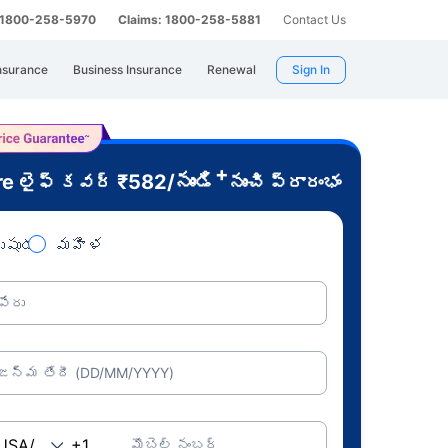
: 1800-258-5970
Claims: 1800-258-5881
Contact Us
nsurance
Business Insurance
Renewal
Sign In
+
re
₹
582
/నుండి
లైఫ్ కవర్
నుంచి ప్రారంభం
ుషుడు
మహిళ
పేరు
జన్మ తేదీ (DD/MM/YYYY)
మొబైల్ నంబర్