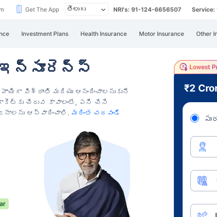
im
Get The App
NRI's: 91-124-6656507
Service
nce
Investment Plans
Health Insurance
Motor Insurance
Other I
ఇన్సూరెన్స్
₹2 Cro
హాయిగా విశ్రాంతి మరియు ఆనందించాలనుకునే
కెట్‌కు చేరువ కావాలంటే, పని చేసే
జనాలను ఆస్వాదించాలి.
మరింత చదవండి
పుర