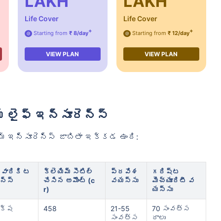
LAKH
LAKH
Life Cover
Life Cover
+
+
Starting from
₹ 8/day
Starting from
₹ 12/day
@
@
VIEW PLAN
VIEW PLAN
్ లైఫ్ ఇన్సూరెన్స్
్ ఇన్సూరెన్స్ జాబితా ఇక్కడ ఉంది:
వారికి ట
క్లెయిమ్ సెటిల్
ప్రవేశ
గరిష్ట
ెన్స్
చేసిన అమౌంట్ (c
వయస్సు
మెచ్యూరిటీ వ
r)
యస్సు
రక్ష
458
21-55
70 సంవత్స
సంవత్స
రాలు