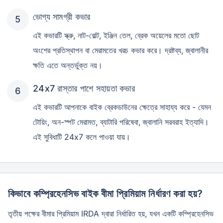
ভোগ্য সামগ্রী কভার
এই কভারটি স্ক্রু, নাট-বোল্ট, ইঞ্জিন তেল, ব্রেক অয়েলের মতো ছোট
অংশের প্রতিস্থাপন বা মেরামতের খরচ কভার করে। দ্রষ্টব্য, জ্বালানীর
ক্ষতি এতে অন্তর্ভুক্ত নয়।
24x7 রাস্তার পাশে সহায়তা কভার
এই কভারটি আপনাকে বাইক ব্রেকডাউনের ক্ষেত্রে সাহায্য করে - যেমন
টোয়িং, অন-স্পট মেরামত, ব্যাটারি পরিষেবা, জ্বালানি সরবরাহ ইত্যাদি।
এই সুবিধাটি 24x7 কলে পাওয়া যায়।
About to Leave?
Bike insurance deal is
one click away
from you!
কিভাবে কম্প্রিহেনসিভ বাইক বীমা প্রিমিয়াম নির্ধারণ করা হয়?
₹1.3/day*
60-sec
Zero
Plan Starting @
|
Checkout |
Paperwork
তৃতীয় পক্ষের বীমার প্রিমিয়াম IRDA দ্বারা নির্ধারিত হয়, যখন একটি কম্প্রিহেনসিভ
Save up to 85% on Premiums