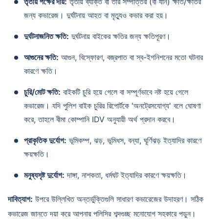
তৃতীয় পক্ষের দায়:
তৃতীয় ব্যক্তি বা তার সম্পত্তির (বা যান) ক্ষতি/ক্ষতির
জন্য কভারেজ। দুর্ঘটনায় আহত বা মৃত্যুও কভার করা হয়।
দুর্ঘটনাজনিত ক্ষতি:
দুর্ঘটনায় বাইকের ক্ষতির জন্য ক্ষতিপূরণ।
আগুনের ক্ষতি:
আগুন, বিস্ফোরণ, বজ্রপাত বা স্ব-ইগনিশনের মতো ঘটনার
কারণে ক্ষতি।
চুরি/মোট ক্ষতি:
বাইকটি চুরি হয়ে গেলে বা সম্পূর্ণভাবে নষ্ট হয়ে গেলে
কভারেজ। যদি পুলিশ বাইক চুরির রিপোর্টকে 'অনট্রেসযোগ্য' বলে ঘোষণা
করে, তাহলে বীমা কোম্পানি IDV অনুযায়ী অর্থ প্রদান করবে।
প্রাকৃতিক দুর্যোগ:
ভূমিকম্প, ঝড়, ভূমিধস, বন্যা, ঘূর্ণিঝড় ইত্যাদির কারণে
ক্ষয়ক্ষতি।
মনুষ্যসৃষ্ট দুর্যোগ:
দাঙ্গা, নাশকতা, ধর্মঘট ইত্যাদির কারণে ক্ষয়ক্ষতি।
দাবিত্যাগ:
উপরে উল্লিখিত অন্তর্ভুক্তিগুলি সাধারণ কভারেজের উদাহরণ। সঠিক
কভারেজ জানতে দয়া করে আপনার পলিসির শব্দগুচ্ছ মনোযোগ সহকারে পড়ুন।