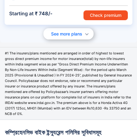
Starting at
₹ 748/-
Check premium
See more plans
#1 The insurers/plans mentioned are arranged in order of highest to lowest
gross direct premium income for motor insurance(total) by non-life insurers
within India segment wise as per “Gross Direct Premium Income Underwritten
By Non-Life Insurers Within India (Segment Wise) : for the period upto March
2025 (Provisional & Unaudited ) In FY 2024-25”, published by General Insurance
Council. Policybazaar does not endorse, rate or recommend any particular
insurer or insurance product offered by any insurer. The insurers/plans
mentioned are offered by Policybazaar’s insurer partners offering motor
insurance plans on our platform for complete list of insurers in India refer to the
IRDAI website www.irdai.gov.in. The premium above is for a Honda Activa 4G
(2017) 125cc, MH01 (Mumbai) with an IDV between Rs10,630 -Rs 33750 and an
NCB of 0%.
কম্প্রিহেনসিভ বাইক ইন্স্যুরেন্স পলিসির সুবিধাসমূহ