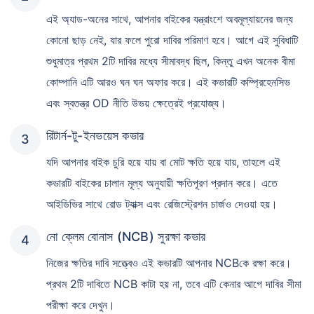
এই অ্যাড-অনের সাথে, আপনার বাইকের যন্ত্রাংশে অবমূল্যায়নের জন্য
কোনো ছাড় নেই, যার ফলে পুরো দাবির পরিমাণ হবে। আগে এই সুবিধাটি
শুধুমাত্র প্রথম 2টি দাবির মধ্যে সীমাবদ্ধ ছিল, কিন্তু এখন অনেক বীমা
কোম্পানি এটি আরও ঘন ঘন অফার করে। এই কভারটি কম্প্রিহেনসিভ
এবং স্বতন্ত্র OD নীতি উভয় ক্ষেত্রেই প্রযোজ্য।
রিটার্ন-টু-ইনভয়েস কভার
যদি আপনার বাইক চুরি হয়ে যায় বা মোট ক্ষতি হয়ে যায়, তাহলে এই
কভারটি বাইকের চালান মূল্য অনুযায়ী ক্ষতিপূরণ প্রদান করে। এতে
আইডিভির সাথে রোড ট্যাক্স এবং রেজিস্ট্রেশন চার্জও দেওয়া হয়।
নো ক্লেম বোনাস (NCB) সুরক্ষা কভার
নিজের ক্ষতির দাবি সত্ত্বেও এই কভারটি আপনার NCBকে রক্ষা করে।
প্রথম 2টি দাবিতে NCB কাটা হয় না, তবে এটি কেনার আগে দাবির সীমা
পরীক্ষা করে দেখুন।