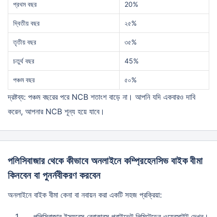
প্রথম বছর
20%
দ্বিতীয় বছর
২৫%
তৃতীয় বছর
৩৫%
চতুর্থ বছর
45%
পঞ্চম বছর
৫০%
দ্রষ্টব্য: পঞ্চম বছরের পরে NCB শতাংশ বাড়ে না। আপনি যদি একবারও দাবি
করেন, আপনার NCB শূন্য হয়ে যাবে।
পলিসিবাজার থেকে কীভাবে অনলাইনে কম্প্রিহেনসিভ বাইক বীমা
কিনবেন বা পুনর্নবীকরণ করবেন
অনলাইনে বাইক বীমা কেনা বা নবায়ন করা একটি সহজ প্রক্রিয়া:
পলিসিবাজার ইন্স্যুরেন্স ব্রোকারস প্রাইভেট লিমিটেডের ওয়েবসাইট দেখুন।