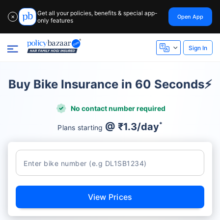
Get all your policies, benefits & special app-
Open App
✕
only features
Sign In
Buy Bike Insurance in 60 Seconds⚡
No contact number required
*
@ ₹1.3/day
Plans starting
View Prices