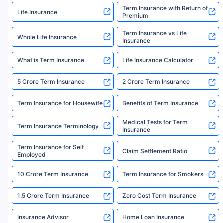
Term Insurance with Return of
Life Insurance
Premium
New Pension Market Linked Plan
New Pension Plus (Plan no.
Term Insurance vs Life
Whole Life Insurance
Get Details
867)
Insurance
Total Corpus
What is Term Insurance
Life Insurance Calculator
₹ 81 L
After 15 years
Invest
5 Crore Term Insurance
2 Crore Term Insurance
₹20K /
month
₹48.6 L
₹32.4 L
TAX
For 15 Years
Term Insurance for Housewife
Benefits of Term Insurance
Invested In
i
FREE
Annuity
Paid At The Age
*
Plans
RSI
Medical Tests for Term
49
Term Insurance Terminology
11.3%
Insurance
Term Insurance for Self
Claim Settlement Ratio
Employed
New Pension Market Linked Plan
New Pension Plus (Plan no.
Get Details
867)
10 Crore Term Insurance
Term Insurance for Smokers
Total Corpus
1.5 Crore Term Insurance
Zero Cost Term Insurance
₹ 81 L
After 15 years
Invest
₹20K /
Insurance Advisor
Home Loan Insurance
month