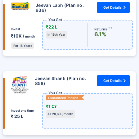
Jeevan Labh (Plan no.
Get Details
936)
You Get
₹22 L
++
Returns
Invest
6.1%
In 16th Year
₹10K /
month
For 15 Years
Jeevan Shanti (Plan no.
Get Details
858)
You Get
Guaranteed Pension
₹1 Cr
Invest one time
As 28,600/month
₹ 25 L