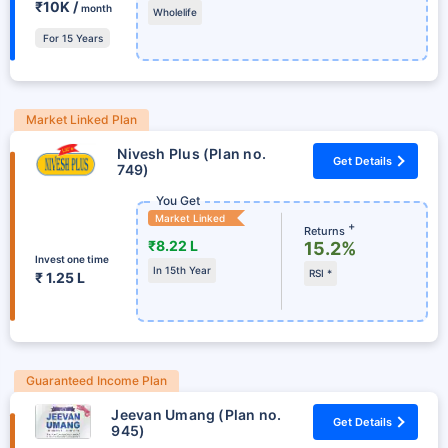
₹10K /
month
Wholelife
For 15 Years
Market Linked Plan
Nivesh Plus (Plan no.
Get Details
749)
You Get
Market Linked
+
Returns
₹8.22 L
15.2%
Invest one time
In 15th Year
RSI *
₹ 1.25 L
Guaranteed Income Plan
Jeevan Umang (Plan no.
Get Details
945)