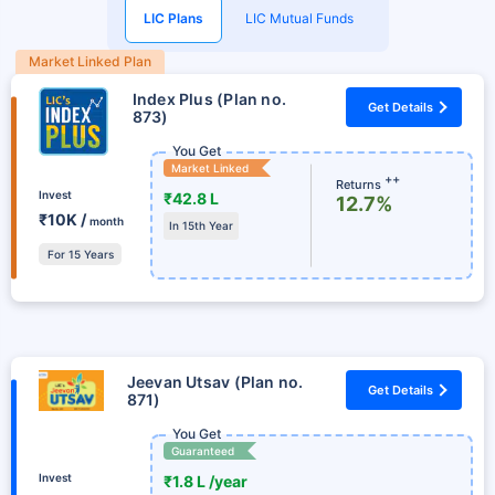
LIC Plans
LIC Mutual Funds
Market Linked Plan
Index Plus (Plan no.
Get Details
873)
You Get
Market Linked
++
Returns
Invest
₹42.8 L
12.7%
₹10K /
month
In 15th Year
For 15 Years
Jeevan Utsav (Plan no.
Get Details
871)
You Get
Guaranteed
Invest
₹1.8 L /year