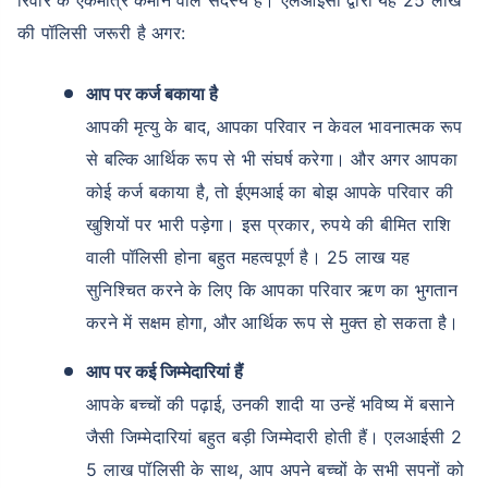
मासिक मोड में सिंगल इंस्टॉलमेंट सुविधा
की पॉलिसी जरूरी है अगर:
समर्पित क्लेम सहायता
धारा 80C और 10(10)D* के तहत टैक्स बचत
आप पर कर्ज बकाया है
कोई छिपे हुए शुल्क नहीं
आपकी मृत्यु के बाद, आपका परिवार न केवल भावनात्मक रूप
से बल्कि आर्थिक रूप से भी संघर्ष करेगा। और अगर आपका
प्लान देखें
कोई कर्ज बकाया है, तो ईएमआई का बोझ आपके परिवार की
खुशियों पर भारी पड़ेगा। इस प्रकार, रुपये की बीमित राशि
LIC ग्रोथ फंड की शुरुआत से रिटर्न+
*₹2.5 लाख प्रति वर्ष तक के निवेश पर टैक्स लाभ
वाली पॉलिसी होना बहुत महत्वपूर्ण है। 25 लाख यह
सुनिश्चित करने के लिए कि आपका परिवार ऋण का भुगतान
करने में सक्षम होगा, और आर्थिक रूप से मुक्त हो सकता है।
आप पर कई जिम्मेदारियां हैं
आपके बच्चों की पढ़ाई, उनकी शादी या उन्हें भविष्य में बसाने
जैसी जिम्मेदारियां बहुत बड़ी जिम्मेदारी होती हैं। एलआईसी 2
5 लाख पॉलिसी के साथ, आप अपने बच्चों के सभी सपनों को