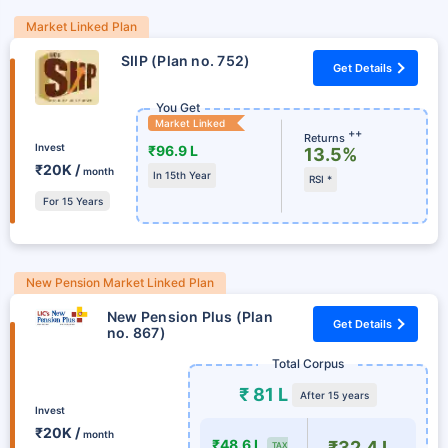
Market Linked Plan
SIIP (Plan no. 752)
Get Details
You Get
Market Linked
++
Returns
Invest
₹96.9 L
13.5%
₹20K /
month
In 15th Year
RSI *
For 15 Years
New Pension Market Linked Plan
New Pension Plus (Plan
Get Details
no. 867)
Total Corpus
₹ 81 L
After 15 years
Invest
₹20K /
month
₹48.6 L
₹32.4 L
TAX