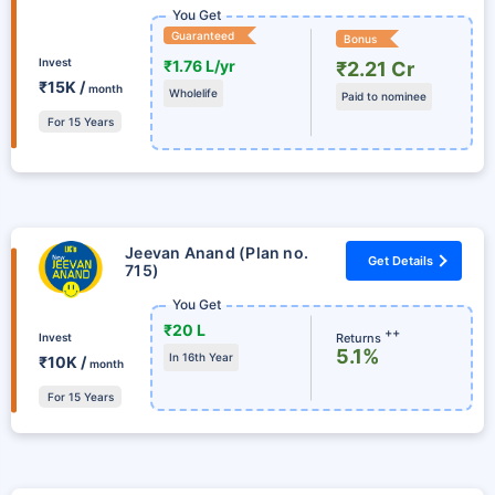
You Get
Guaranteed
Bonus
Invest
₹1.76 L/yr
₹2.21 Cr
₹15K /
month
Wholelife
Paid to nominee
For 15 Years
Jeevan Anand (Plan no.
Get Details
715)
You Get
₹20 L
++
Returns
Invest
5.1%
In 16th Year
₹10K /
month
For 15 Years