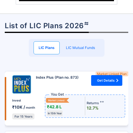
≈
List of LIC Plans 2026
LIC Plans
LIC Mutual Funds
Market Linked Plan
Index Plus (Plan no. 873)
Get Details
You Get
Invest
Market Linked
++
Returns
₹42.8 L
₹10K /
12.7%
month
In 15th Year
For 15 Years