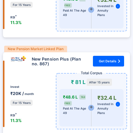
For 15 Years
FREE
Invested In
i
Paid At The Age
Annuity
49
Plans
*
RSI
11.3%
New Pension Market Linked Plan
New Pension Plus (Plan
Get Details
no. 867)
Total Corpus
₹ 81 L
After 15 years
Invest
₹20K /
month
₹48.6 L
₹32.4 L
TAX
For 15 Years
FREE
Invested In
i
Paid At The Age
Annuity
49
Plans
*
RSI
11.3%