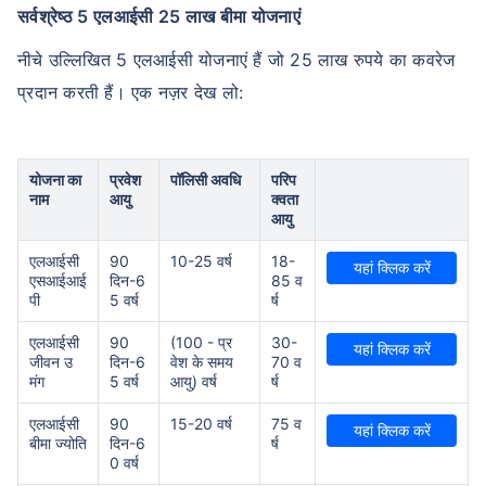
सर्वश्रेष्ठ 5 एलआईसी 25 लाख बीमा योजनाएं
नीचे उल्लिखित 5 एलआईसी योजनाएं हैं जो 25 लाख रुपये का कवरेज
प्रदान करती हैं। एक नज़र देख लो:
योजना का
प्रवेश
पॉलिसी अवधि
परिप
नाम
आयु
क्वता
आयु
एलआईसी
90
10-25 वर्ष
18-
यहां क्लिक करें
एसआईआई
दिन-6
85 व
पी
5 वर्ष
र्ष
एलआईसी
90
(100 - प्र
30-
यहां क्लिक करें
जीवन उ
दिन-6
वेश के समय
70 व
मंग
5 वर्ष
आयु) वर्ष
र्ष
एलआईसी
90
15-20 वर्ष
75 व
यहां क्लिक करें
बीमा ज्योति
दिन-6
र्ष
0 वर्ष