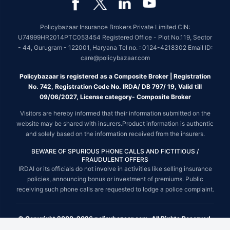
Policybazaar Insurance Brokers Private Limited CIN:
U74999HR2014PTC053454 Registered Office - Plot No.119, Sector
- 44, Gurugram - 122001, Haryana Tel no. : 0124-4218302 Email ID:
care@policybazaar.com
Policybazaar is registered as a Composite Broker | Registration
No. 742, Registration Code No. IRDA/ DB 797/ 19, Valid till
09/06/2027, License category- Composite Broker
Visitors are hereby informed that their information submitted on the
website may be shared with insurers.Product information is authentic
and solely based on the information received from the insurers.
BEWARE OF SPURIOUS PHONE CALLS AND FICTITIOUS /
FRAUDULENT OFFERS
IRDAI or its officials do not involve in activities like selling insurance
policies, announcing bonus or investment of premiums. Public
receiving such phone calls are requested to lodge a police complaint.
© Copyright 2008-2026 policybazaar.com. All Rights Reserved.