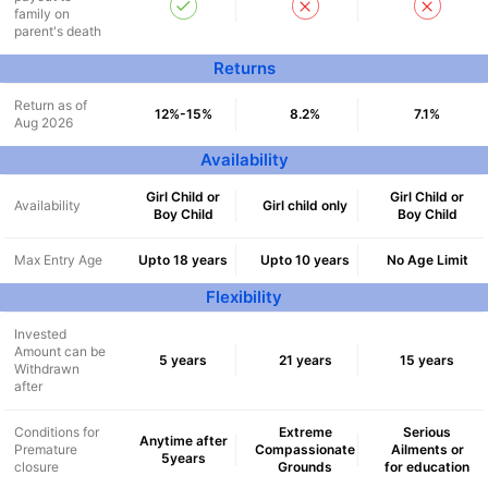
family on
parent's death
Returns
Return as of
12%-15%
8.2%
7.1%
Aug 2026
Availability
Girl Child or
Girl Child or
Availability
Girl child only
Boy Child
Boy Child
Max Entry Age
Upto 18 years
Upto 10 years
No Age Limit
Flexibility
Invested
Amount can be
5 years
21 years
15 years
Withdrawn
Wait a minute...
after
NOTHING IS MORE IMPORTANT THAN
Conditions for
Extreme
Serious
Anytime after
Premature
Compassionate
Ailments or
Securing Your Child's Future
5years
closure
Grounds
for education