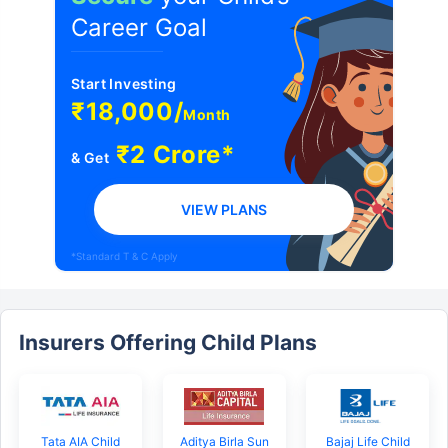
Career Goal
Start Investing
₹18,000/
Month
₹2 Crore*
& Get
VIEW PLANS
*Standard T & C Apply
Insurers Offering Child Plans
Tata AIA Child
Aditya Birla Sun
Bajaj Life Child