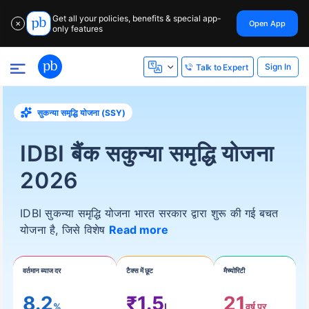
Get all your policies, benefits & special app-
Open App
✕
only features
Sign In
Talk to Expert
सुकन्या समृद्धि योजना (SSY)
IDBI बैंक सकुन्या समृद्धि योजना
2026
IDBI सुकन्या समृद्धि योजना भारत सरकार द्वारा शुरू की गई बचत
योजना है, जिसे विशेष
Read more
वर्तमान ब्याज दर
टैक्स में छूट
मैच्योरिटी
8.2
₹1.5
21
%
L
वर्ष पर