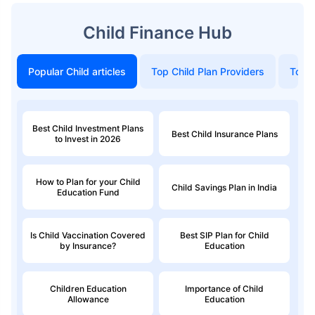
Child Finance Hub
Popular Child articles
Top Child Plan Providers
Top 
Best Child Investment Plans
Best Child Insurance Plans
to Invest in 2026
How to Plan for your Child
Child Savings Plan in India
Education Fund
Is Child Vaccination Covered
Best SIP Plan for Child
by Insurance?
Education
Children Education
Importance of Child
Allowance
Education