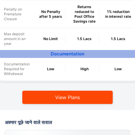
^
₹10,000
₹1 Cr
Invest
and get
Tax Free
Returns
/month
Penalty on
No Penalty
reduced to
1% reduction
Premature
after 5 years
Post Office
in interest rate
Closure
Secure your child's future
Savings rate
even in your absence!
Max deposit
amount in an
No Limit
1.5 Lacs
1.5 Lacs
year
View Plans
Documentation
*Returns on Basis 7 year fund performance
Documentation
Required for
Low
High
Low
Withdrawal
View Plans
अक्सर पूछे जाने वाले सवाल