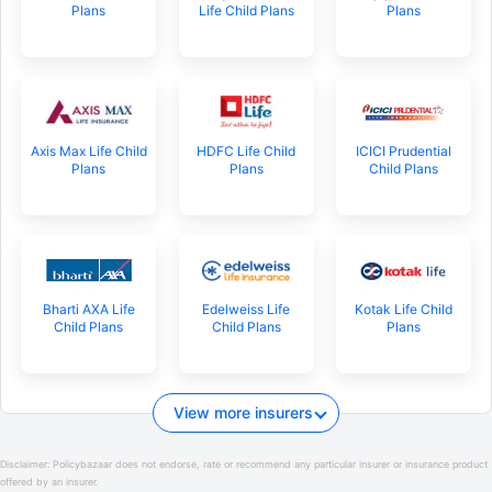
Plans
Life Child Plans
Plans
Axis Max Life Child
HDFC Life Child
ICICI Prudential
Plans
Plans
Child Plans
Bharti AXA Life
Edelweiss Life
Kotak Life Child
Child Plans
Child Plans
Plans
View more insurers
Disclaimer:
Policybazaar does not endorse, rate or recommend any particular insurer or insurance product
offered by an insurer.