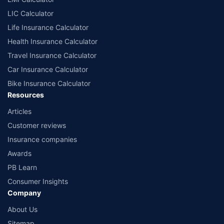
^^The information relating to mutual funds presented in this article is for
LIC Calculator
educational purpose only and is not meant for sale. Investment is subject to
market risks and the risk is borne by the investor. Please consult your financial
Life Insurance Calculator
advisor before planning your investments.
Health Insurance Calculator
Travel Insurance Calculator
Car Insurance Calculator
Bike Insurance Calculator
Resources
Articles
Customer reviews
Insurance companies
Awards
PB Learn
Consumer Insights
Company
About Us
Sitemap