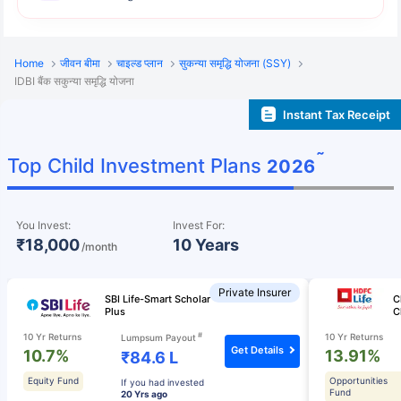
Home
जीवन बीमा
चाइल्ड प्लान
सुकन्या समृद्धि योजना (SSY)
IDBI बैंक सकुन्या समृद्धि योजना
Instant Tax Receipt
˜
Top Child Investment Plans
2026
You Invest:
Invest For:
₹18,000
10 Years
/month
Private Insurer
SBI Life-Smart Scholar
C
Plus
C
#
10 Yr Returns
10 Yr Returns
Lumpsum Payout
Get Details
10.7%
13.91%
₹84.6 L
Equity Fund
Opportunities
If you had invested
Fund
20 Yrs ago