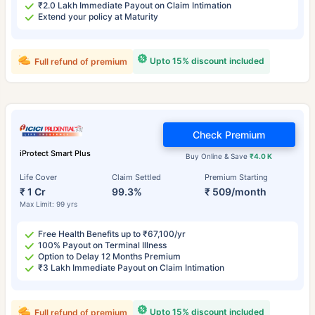
₹2.0 Lakh Immediate Payout on Claim Intimation
Extend your policy at Maturity
Upto 15% discount included
Full refund of premium
Check Premium
iProtect Smart Plus
Buy Online & Save
₹4.0 K
Life Cover
Claim Settled
Premium Starting
₹ 1 Cr
99.3%
₹ 509/month
Max Limit: 99 yrs
Free Health Benefits up to ₹67,100/yr
100% Payout on Terminal Illness
Option to Delay 12 Months Premium
₹3 Lakh Immediate Payout on Claim Intimation
Upto 15% discount included
Full refund of premium