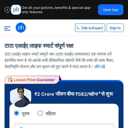
Get all your policies, benefits & special app-
Open App
✕
only features
Sign In
Talk to Expert
टाटा एआईए लाइफ स्मार्ट संपूर्ण रक्षा
टाटा एआईए लाइफ स्मार्ट सम्पूर्ण रक्षा (टाटा एआईए-एसएसआर) एक व्यापक टर्म
इंश्योरेंस प्लान है जो आपके सभी दीर्घकालिक उद्देश्यों जैसे कि बच्चे की उच्च शिक्षा,
सेवानिवृत्ति योजना और धन सृजन को पूरा करने में मदद करता है।
और पढ़ें
+
जीवन बीमा
से शुरू
₹2 Crore
₹
582
/महीना
पुरुष
महिला