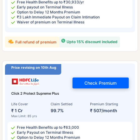
Free Health Benefits up to ₹30,933/yr
Early payout on Terminal Illness
Option to Delay 12 Months Premium
₹3 Lakh Immediate Payout on Claim Intimation
Waiver of premium on Terminal Illness
Upto 15% discount included
Full refund of premium
Price revising on 10th Aug
Check Premium
Click 2 Protect Supreme Plus
Life Cover
Claim Settled
Premium Starting
₹ 1 Cr
99.7%
₹ 507/month
Max Limit: 85 yrs
Free Health Benefits up to ₹63,000
Early Payout on Terminal Illness
Option to Delay 12 Months Premium