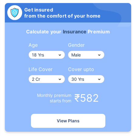
Get insured
from the comfort of your home
Calculate your
Insurance
Premium
Age
Gender
Life Cover
Cover upto
₹582
Monthly premium
starts from
View Plans