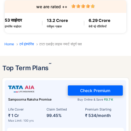
we are rated ++
53 साझेदार
13.2 Crore
6.29 Crore
पंजीकृत ग्राहक
बेची गई पॉलिसियाँ
इंश्योरेंस साझेदार
Home
टर्म इंश्योरेंस
टाटा एआईए लाइफ स्मार्ट संपूर्ण रक्षा
˜
Top Term Plans
Check Premium
Sampoorna Raksha Promise
Buy Online & Save
₹0.7 K
Life Cover
Claim Settled
Premium Starting
₹ 1 Cr
99.45%
₹ 534/month
Max Limit: 100 yrs