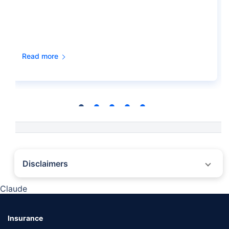
Read more
Disclaimers
˜
The insurers/plans mentioned are arranged in order of highest to lowest first
Claude
year premium (sum of individual single premium and individual non-single
premium) offered by Policybazaar’s insurer partners offering life insurance
investment plans on our platform, as per ‘first year premium of life insurers as
at 31.03.2025 report’ published by IRDAI. Policybazaar does not endorse, rate
Insurance
or recommend any particular insurer or insurance product offered by any