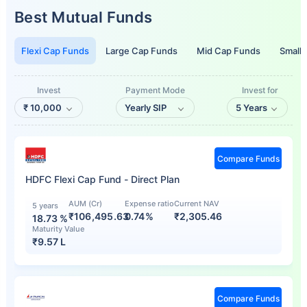
Best Mutual Funds
Flexi Cap Funds
Large Cap Funds
Mid Cap Funds
Small
Invest
Payment Mode
Invest for
₹
10,000
Yearly SIP
5 Years
Compare Funds
HDFC Flexi Cap Fund - Direct Plan
AUM (Cr)
Expense ratio
Current NAV
5 years
₹106,495.63
0.74%
₹
2,305.46
18.73
%
Maturity Value
₹
9.57 L
Compare Funds