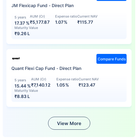
JM Flexicap Fund - Direct Plan
AUM (Cr)
Expense ratio
Current NAV
5 years
₹5,177.87
1.07%
₹
115.77
17.37
%
Maturity Value
₹
9.26 L
Compare Funds
Quant Flexi Cap Fund - Direct Plan
AUM (Cr)
Expense ratio
Current NAV
5 years
₹7,140.12
1.05%
₹
123.47
15.44
%
Maturity Value
₹
8.83 L
View More