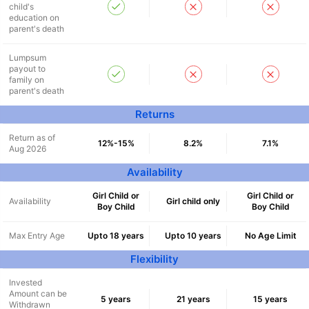
child's
education on
parent's death
Lumpsum
payout to
family on
parent's death
Returns
Return as of
12%-15%
8.2%
7.1%
Aug 2026
Availability
Girl Child or
Girl Child or
Availability
Girl child only
Boy Child
Boy Child
Max Entry Age
Upto 18 years
Upto 10 years
No Age Limit
Flexibility
Invested
Amount can be
5 years
21 years
15 years
Withdrawn