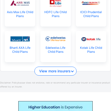
Axis Max Life Child
HDFC Life Child
ICICI Prudential
Plans
Plans
Child Plans
Bharti AXA Life
Edelweiss Life
Kotak Life Child
Child Plans
Child Plans
Plans
View more insurers
Disclaimer:
Policybazaar does not endorse, rate or recommend any particular insurer or insurance product
offered by an insurer.