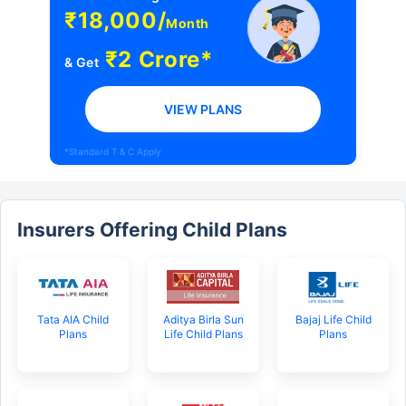
₹18,000/
Month
₹2 Crore*
& Get
VIEW PLANS
*Standard T & C Apply
Insurers Offering Child Plans
Tata AIA Child
Aditya Birla Sun
Bajaj Life Child
Plans
Life Child Plans
Plans