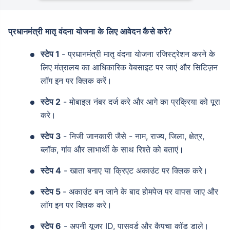
^
₹10,000
₹1 Cr
Invest
and get
Tax Free
/month
प्रधानमंत्री मातृ वंदना योजना के लिए आवेदन कैसे करे?
Secure your child's future
स्टेप 1
- प्रधानमंत्री मातृ वंदना योजना रजिस्ट्रेशन करने के
even in your absence!
लिए मंत्रालय का आधिकारिक वेबसाइट पर जाएं और सिटिज़न
लॉग इन पर क्लिक करें।
View Plans
स्टेप 2
- मोबाइल नंबर दर्ज करे और आगे का प्रक्रिया को पूरा
*Returns on Basis 7 year fund performance
करे।
स्टेप 3
- निजी जानकारी जैसे - नाम, राज्य, जिला, क्षेत्र,
ब्लॉक, गांव और लाभार्थी के साथ रिश्ते को बताएं।
स्टेप 4
- खाता बनाए या क्रिएट अकाउंट पर क्लिक करे।
स्टेप 5
- अकाउंट बन जाने के बाद होमपेज पर वापस जाए और
लॉग इन पर क्लिक करे।
स्टेप 6
- अपनी यूजर ID, पासवर्ड और कैपचा कॉड डाले।