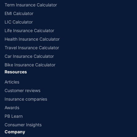
¶Long-term capital gains (LTCG) tax (12.5%) is exempted on annual premiums up
Term Insurance Calculator
to 2.5 lacs.
++Source - Google Review Rating available on:- http://bit.ly/3J20bXZ
EMI Calculator
^^The information relating to mutual funds presented in this article is for
LIC Calculator
educational purpose only and is not meant for sale. Investment is subject to
market risks and the risk is borne by the investor. Please consult your financial
Life Insurance Calculator
advisor before planning your investments.
Health Insurance Calculator
Travel Insurance Calculator
Car Insurance Calculator
Bike Insurance Calculator
Resources
Articles
Customer reviews
Insurance companies
Awards
PB Learn
Consumer Insights
Company