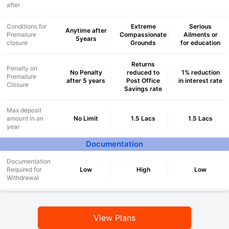
after
Conditions for
Extreme
Serious
Anytime after
Premature
Compassionate
Ailments or
5years
closure
Grounds
for education
Returns
Penalty on
No Penalty
reduced to
1% reduction
Premature
after 5 years
Post Office
in interest rate
Closure
Savings rate
Max deposit
amount in an
No Limit
1.5 Lacs
1.5 Lacs
year
Documentation
Documentation
Required for
Low
High
Low
Withdrawal
Wait a minute...
NOTHING IS MORE IMPORTANT THAN
View Plans
Securing Your Child's Future