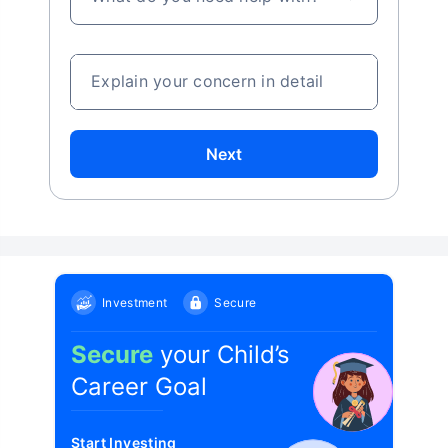
Explain your concern in detail
Next
Investment
Secure
Secure
your Child’s
Career Goal
Start Investing