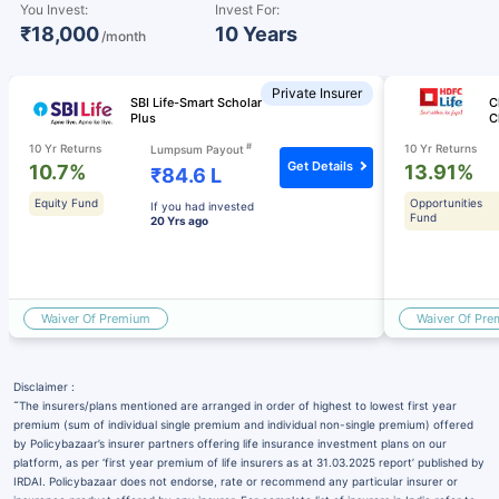
You Invest:
Invest For:
₹18,000
10 Years
/month
Private Insurer
SBI Life-Smart Scholar
C
Plus
C
#
10 Yr Returns
10 Yr Returns
Lumpsum Payout
Get Details
10.7%
13.91%
₹84.6 L
Equity Fund
Opportunities
If you had invested
Fund
20 Yrs ago
Waiver Of Premium
Waiver Of Pr
Disclaimer :
˜
The insurers/plans mentioned are arranged in order of highest to lowest first year
premium (sum of individual single premium and individual non-single premium) offered
by Policybazaar’s insurer partners offering life insurance investment plans on our
platform, as per ‘first year premium of life insurers as at 31.03.2025 report’ published by
IRDAI. Policybazaar does not endorse, rate or recommend any particular insurer or