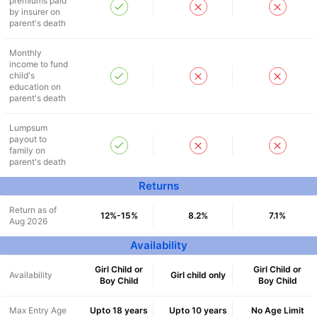
premiums paid
by insurer on
parent's death
Monthly
income to fund
child's
education on
parent's death
Lumpsum
payout to
family on
parent's death
Returns
Return as of
12%-15%
8.2%
7.1%
Aug 2026
Availability
Girl Child or
Girl Child or
Availability
Girl child only
Boy Child
Boy Child
Max Entry Age
Upto 18 years
Upto 10 years
No Age Limit