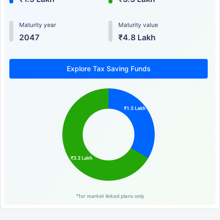
Maturity year
Maturity value
2047
₹4.8 Lakh
Explore Tax Saving Funds
*
for market linked plans only