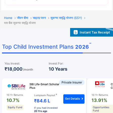
Home
जीवन बीमा
चाइल्ड प्लान
सुकन्या समृद्धि योजना (SSY)
यस बैंक सुकन्या समृद्धि योजना
Instant Tax Receipt
˜
Top Child Investment Plans
2026
You Invest:
Invest For:
₹18,000
10 Years
/month
Private Insurer
SBI Life-Smart Scholar
C
Plus
C
#
10 Yr Returns
10 Yr Returns
Lumpsum Payout
Get Details
10.7%
13.91%
₹84.6 L
Equity Fund
Opportunities
If you had invested
Fund
20 Yrs ago