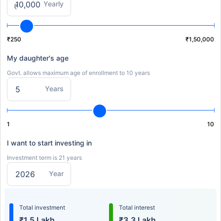
Yearly
₹
₹250
₹1,50,000
My daughter's age
Govt. allows maximum age of enrollment to 10 years
Years
1
10
I want to start investing in
Investment term is 21 years
Year
Total investment
Total interest
₹1.5 Lakh
₹3.3 Lakh