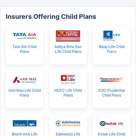
Insurers Offering Child Plans
Tata AIA Child
Aditya Birla Sun
Bajaj Life Child
Plans
Life Child Plans
Plans
Axis Max Life Child
HDFC Life Child
ICICI Prudential
Plans
Plans
Child Plans
Bharti AXA Life
Edelweiss Life
Kotak Life Child