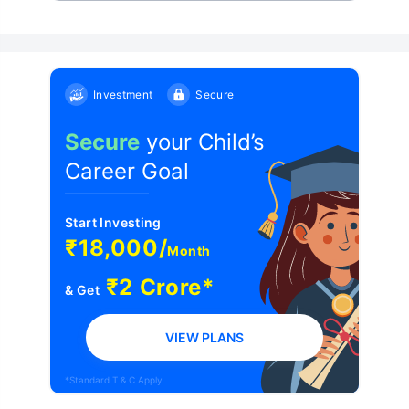
Investment
Secure
Secure
your Child’s
Career Goal
Start Investing
₹18,000/
Month
₹2 Crore*
& Get
VIEW PLANS
*Standard T & C Apply