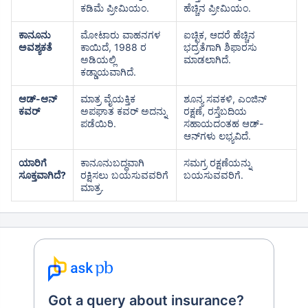
ಕಡಿಮೆ ಪ್ರೀಮಿಯಂ.
ಹೆಚ್ಚಿನ ಪ್ರೀಮಿಯಂ.
ಕಾನೂನು
ಮೋಟಾರು ವಾಹನಗಳ
ಐಚ್ಛಿಕ, ಆದರೆ ಹೆಚ್ಚಿನ
ಅವಶ್ಯಕತೆ
ಕಾಯಿದೆ, 1988 ರ
ಭದ್ರತೆಗಾಗಿ ಶಿಫಾರಸು
ಅಡಿಯಲ್ಲಿ
ಮಾಡಲಾಗಿದೆ.
ಕಡ್ಡಾಯವಾಗಿದೆ.
ಆಡ್-ಆನ್
ಮಾತ್ರ ವೈಯಕ್ತಿಕ
ಶೂನ್ಯ ಸವಕಳಿ, ಎಂಜಿನ್
ಕವರ್
ಅಪಘಾತ ಕವರ್ ಅದನ್ನು
ರಕ್ಷಣೆ, ರಸ್ತೆಬದಿಯ
ಪಡೆಯಿರಿ.
ಸಹಾಯದಂತಹ ಆಡ್-
ಆನ್‌ಗಳು ಲಭ್ಯವಿದೆ.
ಯಾರಿಗೆ
ಕಾನೂನುಬದ್ಧವಾಗಿ
ಸಮಗ್ರ ರಕ್ಷಣೆಯನ್ನು
ಸೂಕ್ತವಾಗಿದೆ?
ರಕ್ಷಿಸಲು ಬಯಸುವವರಿಗೆ
ಬಯಸುವವರಿಗೆ.
ಮಾತ್ರ.
Got a query about insurance?