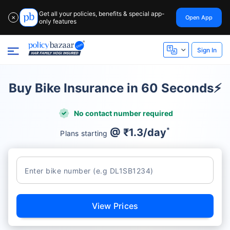
Get all your policies, benefits & special app-
Open App
✕
only features
Sign In
Buy Bike Insurance in 60 Seconds⚡
No contact number required
*
@ ₹1.3/day
Plans starting
View Prices