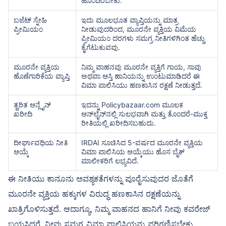
ಹೊಂದಿರಬೇಕು.
ಬಜೆಟ್ ಸ್ನೇಹಿ
ಇದು ಮೂಲಭೂತ ವ್ಯಾಪ್ತಿಯನ್ನು ಮಾತ್ರ
ಪ್ರೀಮಿಯಂ
ನೀಡುವುದರಿಂದ, ಮೂರನೇ ವ್ಯಕ್ತಿಯ ವಿಮೆಯ
ಪ್ರೀಮಿಯಂ ದರಗಳು ಸಮಗ್ರ ನೀತಿಗಳಿಗಿಂತ ಹೆಚ್ಚು
ಕೈಗೆಟುಕುವವು.
ಮೂರನೇ ವ್ಯಕ್ತಿಯ
ನಿಮ್ಮ ವಾಹನವು ಮೂರನೇ ವ್ಯಕ್ತಿಗೆ ಗಾಯ, ಸಾವು
ಹೊಣೆಗಾರಿಕೆಯ ವ್ಯಾಪ್ತಿ
ಅಥವಾ ಆಸ್ತಿ ಹಾನಿಯನ್ನು ಉಂಟುಮಾಡಿದರೆ ಈ
ವಿಮಾ ಪಾಲಿಸಿಯು ಹಣಕಾಸಿನ ರಕ್ಷಣೆ ನೀಡುತ್ತದೆ.
ತ್ವರಿತ ಆನ್ಲೈನ್
ಇದನ್ನು Policybazaar.com ಮೂಲಕ
ಖರೀದಿ
ಆನ್‌ಲೈನ್‌ನಲ್ಲಿ ಸುಲಭವಾಗಿ ಮತ್ತು ತೊಂದರೆ-ಮುಕ್ತ
ರೀತಿಯಲ್ಲಿ ಖರೀದಿಸಬಹುದು.
ದೀರ್ಘಾವಧಿಯ ನೀತಿ
IRDAI ಸೂಚಿಸಿದ 5-ವರ್ಷದ ಮೂರನೇ ವ್ಯಕ್ತಿಯ
ಆಯ್ಕೆ
ವಿಮಾ ಪಾಲಿಸಿಯ ಆಯ್ಕೆಯು ಹೊಸ ಬೈಕ್
ಮಾಲೀಕರಿಗೆ ಲಭ್ಯವಿದೆ.
ಈ ನೀತಿಯು ಕಾನೂನು ಅವಶ್ಯಕತೆಗಳನ್ನು ಪೂರೈಸುವುದರ ಜೊತೆಗೆ
ಮೂರನೇ ವ್ಯಕ್ತಿಯ ಹಕ್ಕುಗಳ ವಿರುದ್ಧ ಹಣಕಾಸಿನ ರಕ್ಷಣೆಯನ್ನು
ಖಾತ್ರಿಗೊಳಿಸುತ್ತದೆ. ಆದಾಗ್ಯೂ, ನಿಮ್ಮ ವಾಹನದ ಹಾನಿಗೆ ನೀವು ಕವರೇಜ್
ಬಯಸಿದರೆ, ನೀವು ಸಮಗ್ರ ವಿಮಾ ಪಾಲಿಸಿಯನ್ನು ಪರಿಗಣಿಸಬೇಕು.