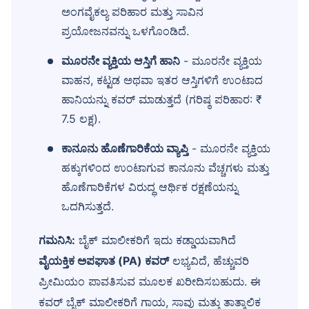
Compare Plans from 17+ Insurers Instantly
ಅಂಗವೈಕಲ್ಯ ಪರಿಹಾರ ಮತ್ತು ಸಾವಿನ
No Documentation
ಪ್ರಯೋಜನವನ್ನು ಒಳಗೊಂಡಿದೆ.
Get Policy in 60 Seconds
ಮೂರನೇ ವ್ಯಕ್ತಿಯ ಆಸ್ತಿಗೆ ಹಾನಿ
- ಮೂರನೇ ವ್ಯಕ್ತಿಯ
ವಾಹನ, ಕಟ್ಟಡ ಅಥವಾ ಇತರ ಆಸ್ತಿಗಳಿಗೆ ಉಂಟಾದ
Get instant Cover
ಹಾನಿಯನ್ನು ಕವರ್ ಮಾಡುತ್ತದೆ (ಗರಿಷ್ಠ ಪರಿಹಾರ: ₹
7.5 ಲಕ್ಷ).
ಕಾನೂನು ಹೊಣೆಗಾರಿಕೆಯ ವ್ಯಾಪ್ತಿ
- ಮೂರನೇ ವ್ಯಕ್ತಿಯ
ಹಕ್ಕುಗಳಿಂದ ಉಂಟಾಗುವ ಕಾನೂನು ವೆಚ್ಚಗಳು ಮತ್ತು
ಹೊಣೆಗಾರಿಕೆಗಳ ವಿರುದ್ಧ ಆರ್ಥಿಕ ರಕ್ಷಣೆಯನ್ನು
ಒದಗಿಸುತ್ತದೆ.
ಗಮನಿಸಿ:
ಬೈಕ್ ಮಾಲೀಕರಿಗೆ ಇದು ಕಡ್ಡಾಯವಾಗಿದೆ
ವೈಯಕ್ತಿಕ ಅಪಘಾತ (PA) ಕವರ್
ಲಭ್ಯವಿದೆ, ಹೆಚ್ಚುವರಿ
ಪ್ರೀಮಿಯಂ ಪಾವತಿಸುವ ಮೂಲಕ ಖರೀದಿಸಬಹುದು. ಈ
ಕವರ್ ಬೈಕ್ ಮಾಲೀಕರಿಗೆ ಗಾಯ, ಸಾವು ಮತ್ತು ತಾತ್ಕಾಲಿಕ