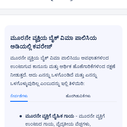
ಮೂರನೇ ವ್ಯಕ್ತಿಯ ಬೈಕ್ ವಿಮಾ ಪಾಲಿಸಿಯ
ಅಡಿಯಲ್ಲಿ ಕವರೇಜ್
ಮೂರನೇ ವ್ಯಕ್ತಿಯ ಬೈಕ್ ವಿಮಾ ಪಾಲಿಸಿಯು ಅಪಘಾತಗಳಿಂದ
ಉಂಟಾಗುವ ಕಾನೂನು ಮತ್ತು ಆರ್ಥಿಕ ಹೊಣೆಗಾರಿಕೆಗಳಿಂದ ರಕ್ಷಣೆ
ನೀಡುತ್ತದೆ. ಅದು ಏನನ್ನು ಒಳಗೊಂಡಿದೆ ಮತ್ತು ಏನನ್ನು
ಒಳಗೊಳ್ಳುವುದಿಲ್ಲ ಎಂಬುದನ್ನು ಇಲ್ಲಿ ತಿಳಿಯಿರಿ:
About to Leave?
ಸೇರ್ಪಡೆಗಳು
ಹೊರಗಿಡುವಿಕೆಗಳು
Bike insurance deal is
one click away
from you!
₹1.3/day*
60-sec
Zero
Plan Starting @
|
Checkout |
Paperwork
ಮೂರನೇ ವ್ಯಕ್ತಿಗೆ ದೈಹಿಕ ಗಾಯ
- ಮೂರನೇ ವ್ಯಕ್ತಿಗೆ
Save up to 85% on Premiums
ಉಂಟಾದ ಗಾಯ, ವೈದ್ಯಕೀಯ ವೆಚ್ಚಗಳು,