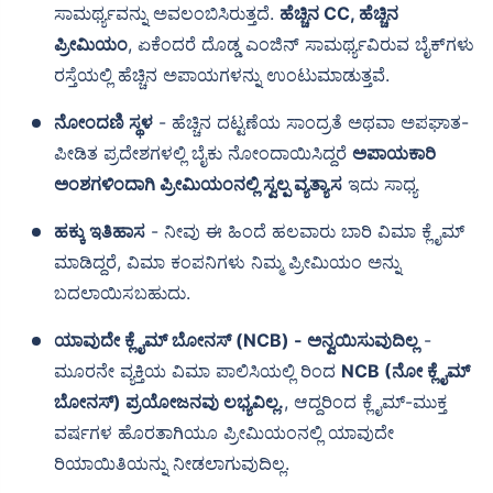
ಸಾಮರ್ಥ್ಯವನ್ನು ಅವಲಂಬಿಸಿರುತ್ತದೆ.
ಹೆಚ್ಚಿನ CC, ಹೆಚ್ಚಿನ
ಪ್ರೀಮಿಯಂ
, ಏಕೆಂದರೆ ದೊಡ್ಡ ಎಂಜಿನ್ ಸಾಮರ್ಥ್ಯವಿರುವ ಬೈಕ್‌ಗಳು
ರಸ್ತೆಯಲ್ಲಿ ಹೆಚ್ಚಿನ ಅಪಾಯಗಳನ್ನು ಉಂಟುಮಾಡುತ್ತವೆ.
ನೋಂದಣಿ ಸ್ಥಳ
- ಹೆಚ್ಚಿನ ದಟ್ಟಣೆಯ ಸಾಂದ್ರತೆ ಅಥವಾ ಅಪಘಾತ-
ಪೀಡಿತ ಪ್ರದೇಶಗಳಲ್ಲಿ ಬೈಕು ನೋಂದಾಯಿಸಿದ್ದರೆ
ಅಪಾಯಕಾರಿ
ಅಂಶಗಳಿಂದಾಗಿ ಪ್ರೀಮಿಯಂನಲ್ಲಿ ಸ್ವಲ್ಪ ವ್ಯತ್ಯಾಸ
ಇದು ಸಾಧ್ಯ
ಹಕ್ಕು ಇತಿಹಾಸ
- ನೀವು ಈ ಹಿಂದೆ ಹಲವಾರು ಬಾರಿ ವಿಮಾ ಕ್ಲೈಮ್
ಮಾಡಿದ್ದರೆ, ವಿಮಾ ಕಂಪನಿಗಳು ನಿಮ್ಮ ಪ್ರೀಮಿಯಂ ಅನ್ನು
ಬದಲಾಯಿಸಬಹುದು.
ಯಾವುದೇ ಕ್ಲೈಮ್ ಬೋನಸ್ (NCB) - ಅನ್ವಯಿಸುವುದಿಲ್ಲ
-
ಮೂರನೇ ವ್ಯಕ್ತಿಯ ವಿಮಾ ಪಾಲಿಸಿಯಲ್ಲಿ ರಿಂದ
NCB (ನೋ ಕ್ಲೈಮ್
ಬೋನಸ್) ಪ್ರಯೋಜನವು ಲಭ್ಯವಿಲ್ಲ.
, ಆದ್ದರಿಂದ ಕ್ಲೈಮ್-ಮುಕ್ತ
ವರ್ಷಗಳ ಹೊರತಾಗಿಯೂ ಪ್ರೀಮಿಯಂನಲ್ಲಿ ಯಾವುದೇ
ರಿಯಾಯಿತಿಯನ್ನು ನೀಡಲಾಗುವುದಿಲ್ಲ.