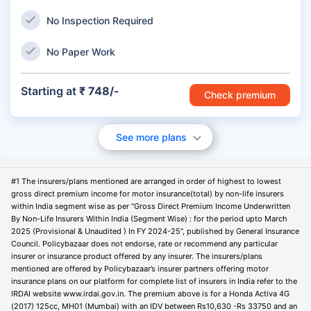
No Inspection Required
No Paper Work
Starting at
₹ 748/-
Check premium
See more plans
#1 The insurers/plans mentioned are arranged in order of highest to lowest
gross direct premium income for motor insurance(total) by non-life insurers
within India segment wise as per “Gross Direct Premium Income Underwritten
By Non-Life Insurers Within India (Segment Wise) : for the period upto March
2025 (Provisional & Unaudited ) In FY 2024-25”, published by General Insurance
Council. Policybazaar does not endorse, rate or recommend any particular
insurer or insurance product offered by any insurer. The insurers/plans
mentioned are offered by Policybazaar’s insurer partners offering motor
insurance plans on our platform for complete list of insurers in India refer to the
IRDAI website www.irdai.gov.in. The premium above is for a Honda Activa 4G
(2017) 125cc, MH01 (Mumbai) with an IDV between Rs10,630 -Rs 33750 and an