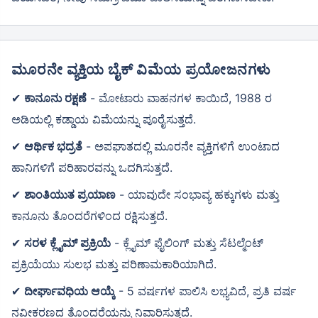
ಮೂರನೇ ವ್ಯಕ್ತಿಯ ಬೈಕ್ ವಿಮೆಯ ಪ್ರಯೋಜನಗಳು
✔
ಕಾನೂನು ರಕ್ಷಣೆ
- ಮೋಟಾರು ವಾಹನಗಳ ಕಾಯಿದೆ, 1988 ರ
ಅಡಿಯಲ್ಲಿ ಕಡ್ಡಾಯ ವಿಮೆಯನ್ನು ಪೂರೈಸುತ್ತದೆ.
✔
ಆರ್ಥಿಕ ಭದ್ರತೆ
- ಅಪಘಾತದಲ್ಲಿ ಮೂರನೇ ವ್ಯಕ್ತಿಗಳಿಗೆ ಉಂಟಾದ
ಹಾನಿಗಳಿಗೆ ಪರಿಹಾರವನ್ನು ಒದಗಿಸುತ್ತದೆ.
✔
ಶಾಂತಿಯುತ ಪ್ರಯಾಣ
- ಯಾವುದೇ ಸಂಭಾವ್ಯ ಹಕ್ಕುಗಳು ಮತ್ತು
ಕಾನೂನು ತೊಂದರೆಗಳಿಂದ ರಕ್ಷಿಸುತ್ತದೆ.
✔
ಸರಳ ಕ್ಲೈಮ್ ಪ್ರಕ್ರಿಯೆ
- ಕ್ಲೈಮ್ ಫೈಲಿಂಗ್ ಮತ್ತು ಸೆಟಲ್ಮೆಂಟ್
ಪ್ರಕ್ರಿಯೆಯು ಸುಲಭ ಮತ್ತು ಪರಿಣಾಮಕಾರಿಯಾಗಿದೆ.
✔
ದೀರ್ಘಾವಧಿಯ ಆಯ್ಕೆ
- 5 ವರ್ಷಗಳ ಪಾಲಿಸಿ ಲಭ್ಯವಿದೆ, ಪ್ರತಿ ವರ್ಷ
ನವೀಕರಣದ ತೊಂದರೆಯನ್ನು ನಿವಾರಿಸುತ್ತದೆ.