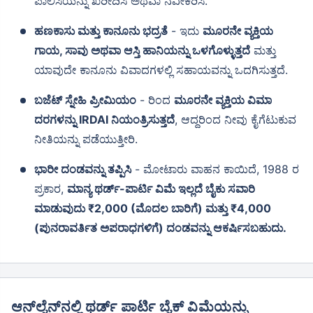
ಪಾಲಿಸಿಯನ್ನು ಖರೀದಿಸಿ ಅಥವಾ ನವೀಕರಿಸಿ.
ಹಣಕಾಸು ಮತ್ತು ಕಾನೂನು ಭದ್ರತೆ
- ಇದು
ಮೂರನೇ ವ್ಯಕ್ತಿಯ
ಗಾಯ, ಸಾವು ಅಥವಾ ಆಸ್ತಿ ಹಾನಿಯನ್ನು ಒಳಗೊಳ್ಳುತ್ತದೆ
ಮತ್ತು
ಯಾವುದೇ ಕಾನೂನು ವಿವಾದಗಳಲ್ಲಿ ಸಹಾಯವನ್ನು ಒದಗಿಸುತ್ತದೆ.
ಬಜೆಟ್ ಸ್ನೇಹಿ ಪ್ರೀಮಿಯಂ
- ರಿಂದ
ಮೂರನೇ ವ್ಯಕ್ತಿಯ ವಿಮಾ
ದರಗಳನ್ನು IRDAI ನಿಯಂತ್ರಿಸುತ್ತದೆ
, ಆದ್ದರಿಂದ ನೀವು ಕೈಗೆಟುಕುವ
ನೀತಿಯನ್ನು ಪಡೆಯುತ್ತೀರಿ.
ಭಾರೀ ದಂಡವನ್ನು ತಪ್ಪಿಸಿ
- ಮೋಟಾರು ವಾಹನ ಕಾಯಿದೆ, 1988 ರ
ಪ್ರಕಾರ,
ಮಾನ್ಯ ಥರ್ಡ್-ಪಾರ್ಟಿ ವಿಮೆ ಇಲ್ಲದೆ ಬೈಕು ಸವಾರಿ
ಮಾಡುವುದು ₹2,000 (ಮೊದಲ ಬಾರಿಗೆ) ಮತ್ತು ₹4,000
(ಪುನರಾವರ್ತಿತ ಅಪರಾಧಗಳಿಗೆ) ದಂಡವನ್ನು ಆಕರ್ಷಿಸಬಹುದು.
ಆನ್‌ಲೈನ್‌ನಲ್ಲಿ ಥರ್ಡ್ ಪಾರ್ಟಿ ಬೈಕ್ ವಿಮೆಯನ್ನು