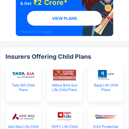
₹2 Crore*
& Get
VIEW PLANS
*Standard T & C Apply
Insurers Offering Child Plans
Tata AIA Child
Aditya Birla Sun
Bajaj Life Child
Plans
Life Child Plans
Plans
Axis Max Life Child
HDFC Life Child
ICICI Prudential