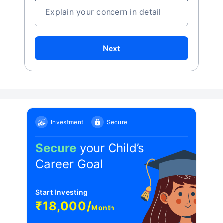
Explain your concern in detail
Next
Investment
Secure
Secure
your Child’s
Career Goal
Start Investing
₹18,000/
Month