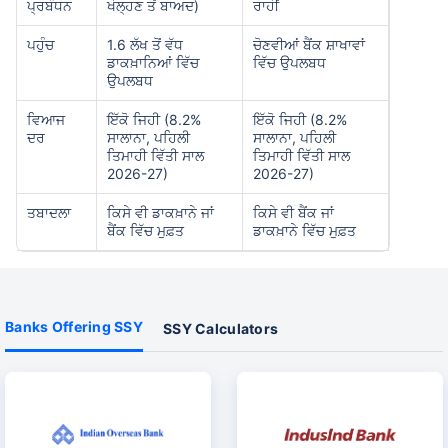
ਪ੍ਰਬੰਧਨ
ਖੋਲ੍ਹਣ ਤੋਂ ਬਾਅਦ)
ਰਾਹੀਂ
ਪਹੁੰਚ
1.6 ਲੱਖ ਤੋਂ ਵੱਧ
ਚੋਣਵੀਆਂ ਬੈਂਕ ਸ਼ਾਖਾਵਾਂ
ਡਾਕਖ਼ਾਨਿਆਂ ਵਿੱਚ
ਵਿੱਚ ਉਪਲਬਧ
ਉਪਲਬਧ
ਵਿਆਜ
ਇੱਕੋ ਜਿਹੀ (8.2%
ਇੱਕੋ ਜਿਹੀ (8.2%
ਦਰ
ਸਾਲਾਨਾ, ਪਹਿਲੀ
ਸਾਲਾਨਾ, ਪਹਿਲੀ
ਤਿਮਾਹੀ ਵਿੱਤੀ ਸਾਲ
ਤਿਮਾਹੀ ਵਿੱਤੀ ਸਾਲ
2026-27)
2026-27)
ਤਬਾਦਲਾ
ਕਿਸੇ ਵੀ ਡਾਕਖ਼ਾਨੇ ਜਾਂ
ਕਿਸੇ ਵੀ ਬੈਂਕ ਜਾਂ
ਬੈਂਕ ਵਿੱਚ ਮੁਫ਼ਤ
ਡਾਕਖ਼ਾਨੇ ਵਿੱਚ ਮੁਫ਼ਤ
Banks Offering SSY
SSY Calculators
Wait a minute...
NOTHING IS MORE IMPORTANT THAN
Securing Your Child's Future