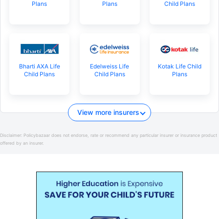
Plans
Plans
Child Plans
Bharti AXA Life
Edelweiss Life
Kotak Life Child
Child Plans
Child Plans
Plans
View more insurers
Disclaimer:
Policybazaar does not endorse, rate or recommend any particular insurer or insurance product
offered by an insurer.