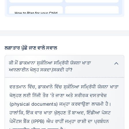
How to Plan for your Child
Best Child Insurance Plans
Education Fund
Best Child Investment Plans
to Invest in 2026
ਲਗਾਤਾਰ ਪੁੱਛੇ ਜਾਣ ਵਾਲੇ ਸਵਾਲ
ਕੀ ਮੈਂ ਡਾਕਖ਼ਾਨਾ ਸੁਕੰਨਿਆ ਸਮ੍ਰਿੱਧੀ ਯੋਜਨਾ ਖਾਤਾ
ਆਨਲਾਈਨ ਖੋਲ੍ਹ ਸਕਦਾ/ਸਕਦੀ ਹਾਂ?
ਵਰਤਮਾਨ ਵਿੱਚ, ਡਾਕਖ਼ਾਨੇ ਵਿੱਚ ਸੁਕੰਨਿਆ ਸਮ੍ਰਿੱਧੀ ਯੋਜਨਾ ਖਾਤਾ
ਖੋਲ੍ਹਣ ਲਈ ਨਿੱਜੀ ਤੌਰ 'ਤੇ ਜਾਣਾ ਅਤੇ ਸਰੀਰਕ ਦਸਤਾਵੇਜ਼
(physical documents) ਜਮ੍ਹਾ ਕਰਵਾਉਣਾ ਲਾਜ਼ਮੀ ਹੈ।
ਹਾਲਾਂਕਿ, ਇੱਕ ਵਾਰ ਖਾਤਾ ਖੁੱਲ੍ਹਣ ਤੋਂ ਬਾਅਦ, ਇੰਡੀਆ ਪੋਸਟ
ਪੇਮੈਂਟਸ ਬੈਂਕ (IPPB) ਐਪ ਰਾਹੀਂ ਜਮ੍ਹਾ ਰਾਸ਼ੀ ਦਾ ਪ੍ਰਬੰਧਨ