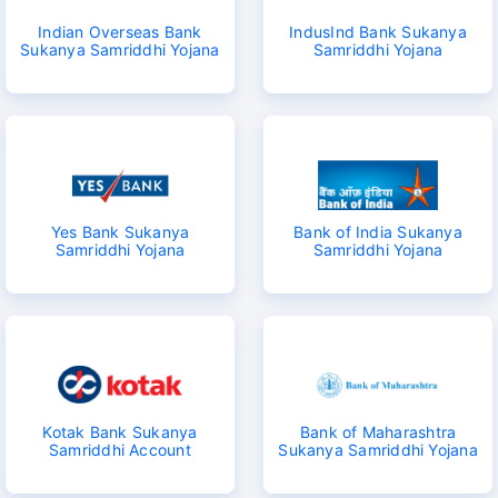
Indian Overseas Bank
IndusInd Bank Sukanya
^
₹10,000
₹1 Cr
Invest
and get
Tax Free
/month
Sukanya Samriddhi Yojana
Samriddhi Yojana
Secure your child's future
even in your absence!
View Plans
*Returns on Basis 7 year fund performance
Yes Bank Sukanya
Bank of India Sukanya
Samriddhi Yojana
Samriddhi Yojana
Kotak Bank Sukanya
Bank of Maharashtra
Samriddhi Account
Sukanya Samriddhi Yojana