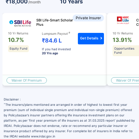
₹18,000
10 Years
/month
Private Insurer
SBI Life-Smart Scholar
C
Plus
C
#
10 Yr Returns
10 Yr Returns
Lumpsum Payout
Get Details
10.7%
13.91%
₹84.6 L
Equity Fund
Opportunities
If you had invested
Fund
20 Yrs ago
Waiver Of Premium
Waiver Of Pr
Disclaimer :
˜
The insurers/plans mentioned are arranged in order of highest to lowest first year
premium (sum of individual single premium and individual non-single premium) offered
by Policybazaar’s insurer partners offering life insurance investment plans on our
platform, as per ‘first year premium of life insurers as at 31.03.2025 report’ published by
IRDAI. Policybazaar does not endorse, rate or recommend any particular insurer or
insurance product offered by any insurer. For complete list of insurers in India refer to
the IRDAI website www.irdai.gov.in