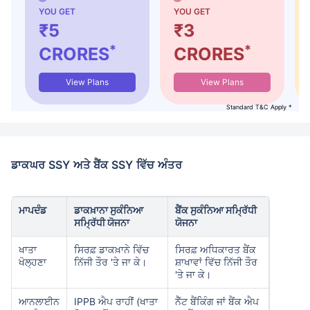
YOU GET
YOU GET
₹5
₹3
*
*
CRORES
CRORES
View Plans
View Plans
Standard T&C Apply *
ਡਾਕਘਰ SSY ਅਤੇ ਬੈਂਕ SSY ਵਿੱਚ ਅੰਤਰ
ਮਾਪਦੰਡ
ਡਾਕਖ਼ਾਨਾ ਸੁਕੰਨਿਆ
ਬੈਂਕ ਸੁਕੰਨਿਆ ਸਮ੍ਰਿੱਧੀ
ਸਮ੍ਰਿੱਧੀ ਯੋਜਨਾ
ਯੋਜਨਾ
ਖਾਤਾ
ਸਿਰਫ਼ ਡਾਕਖ਼ਾਨੇ ਵਿੱਚ
ਸਿਰਫ਼ ਅਧਿਕਾਰਤ ਬੈਂਕ
ਖੋਲ੍ਹਣਾ
ਨਿੱਜੀ ਤੌਰ 'ਤੇ ਜਾ ਕੇ।
ਸ਼ਾਖਾਵਾਂ ਵਿੱਚ ਨਿੱਜੀ ਤੌਰ
'ਤੇ ਜਾ ਕੇ।
ਆਨਲਾਈਨ
IPPB ਐਪ ਰਾਹੀਂ (ਖਾਤਾ
ਨੈੱਟ ਬੈਂਕਿੰਗ ਜਾਂ ਬੈਂਕ ਐਪ