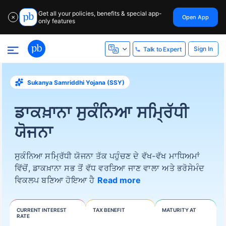
Get all your policies, benefits & special app-
Open App
✕
only features
Sign In
Talk to Expert
Sukanya Samriddhi Yojana (SSY)
ਡਾਕਖ਼ਾਨਾ ਸੁਕੰਨਿਆ ਸਮ੍ਰਿੱਧੀ
ਯੋਜਨਾ
ਸੁਕੰਨਿਆ ਸਮ੍ਰਿੱਧੀ ਯੋਜਨਾ ਤੱਕ ਪਹੁੰਚਣ ਦੇ ਵੱਖ-ਵੱਖ ਮਾਧਿਅਮਾਂ
ਵਿੱਚੋਂ, ਡਾਕਖ਼ਾਨਾ ਸਭ ਤੋਂ ਵੱਧ ਵਰਤਿਆ ਜਾਣ ਵਾਲਾ ਅਤੇ ਭਰੋਸੇਮੰਦ
ਵਿਕਲਪ ਬਣਿਆ ਹੋਇਆ ਹੈ
Read more
CURRENT INTEREST
TAX BENEFIT
MATURITY AT
RATE