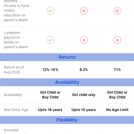
Monthly
income to fund
child's
education on
parent's death
Lumpsum
payout to
family on
parent's death
Returns
Return as of
12%-15%
8.2%
7.1%
Aug 2026
Availability
Girl Child or
Girl Child or
Availability
Girl child only
Boy Child
Boy Child
Max Entry Age
Upto 18 years
Upto 10 years
No Age Limit
Flexibility
Invested