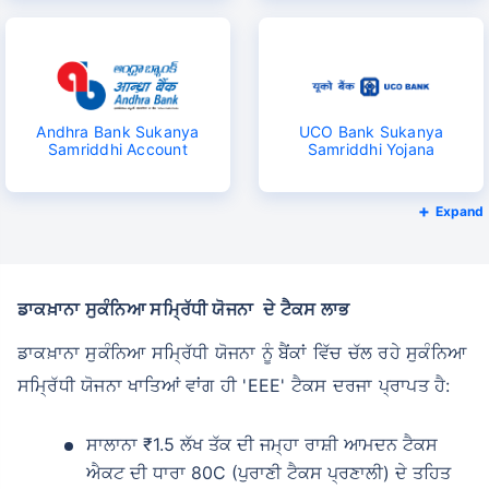
Andhra Bank Sukanya
UCO Bank Sukanya
Samriddhi Account
Samriddhi Yojana
Expand
ਡਾਕਖ਼ਾਨਾ ਸੁਕੰਨਿਆ ਸਮ੍ਰਿੱਧੀ ਯੋਜਨਾ ਦੇ ਟੈਕਸ ਲਾਭ
ਡਾਕਖ਼ਾਨਾ ਸੁਕੰਨਿਆ ਸਮ੍ਰਿੱਧੀ ਯੋਜਨਾ ਨੂੰ ਬੈਂਕਾਂ ਵਿੱਚ ਚੱਲ ਰਹੇ ਸੁਕੰਨਿਆ
ਸਮ੍ਰਿੱਧੀ ਯੋਜਨਾ ਖਾਤਿਆਂ ਵਾਂਗ ਹੀ 'EEE' ਟੈਕਸ ਦਰਜਾ ਪ੍ਰਾਪਤ ਹੈ:
ਸਾਲਾਨਾ ₹1.5 ਲੱਖ ਤੱਕ ਦੀ ਜਮ੍ਹਾ ਰਾਸ਼ੀ ਆਮਦਨ ਟੈਕਸ
ਐਕਟ ਦੀ ਧਾਰਾ 80C (ਪੁਰਾਣੀ ਟੈਕਸ ਪ੍ਰਣਾਲੀ) ਦੇ ਤਹਿਤ