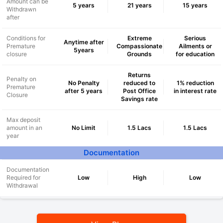
Amount can be
5 years
21 years
15 years
Withdrawn
after
Conditions for
Extreme
Serious
Anytime after
Premature
Compassionate
Ailments or
5years
closure
Grounds
for education
Returns
Penalty on
No Penalty
reduced to
1% reduction
Premature
after 5 years
Post Office
in interest rate
Closure
Savings rate
Max deposit
amount in an
No Limit
1.5 Lacs
1.5 Lacs
year
Documentation
Documentation
Required for
Low
High
Low
Withdrawal