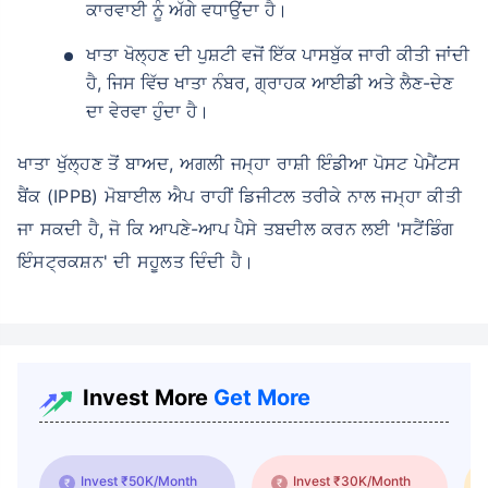
ਕਾਰਵਾਈ ਨੂੰ ਅੱਗੇ ਵਧਾਉਂਦਾ ਹੈ।
ਖਾਤਾ ਖੋਲ੍ਹਣ ਦੀ ਪੁਸ਼ਟੀ ਵਜੋਂ ਇੱਕ ਪਾਸਬੁੱਕ ਜਾਰੀ ਕੀਤੀ ਜਾਂਦੀ
ਹੈ, ਜਿਸ ਵਿੱਚ ਖਾਤਾ ਨੰਬਰ, ਗ੍ਰਾਹਕ ਆਈਡੀ ਅਤੇ ਲੈਣ-ਦੇਣ
ਦਾ ਵੇਰਵਾ ਹੁੰਦਾ ਹੈ।
ਖਾਤਾ ਖੁੱਲ੍ਹਣ ਤੋਂ ਬਾਅਦ, ਅਗਲੀ ਜਮ੍ਹਾ ਰਾਸ਼ੀ ਇੰਡੀਆ ਪੋਸਟ ਪੇਮੈਂਟਸ
ਬੈਂਕ (IPPB) ਮੋਬਾਈਲ ਐਪ ਰਾਹੀਂ ਡਿਜੀਟਲ ਤਰੀਕੇ ਨਾਲ ਜਮ੍ਹਾ ਕੀਤੀ
ਜਾ ਸਕਦੀ ਹੈ, ਜੋ ਕਿ ਆਪਣੇ-ਆਪ ਪੈਸੇ ਤਬਦੀਲ ਕਰਨ ਲਈ 'ਸਟੈਂਡਿੰਗ
ਇੰਸਟ੍ਰਕਸ਼ਨ' ਦੀ ਸਹੂਲਤ ਦਿੰਦੀ ਹੈ।
Invest More
Get More
Invest ₹50K/Month
Invest ₹30K/Month