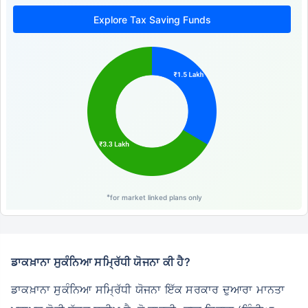
Explore Tax Saving Funds
*
for market linked plans only
ਡਾਕਖ਼ਾਨਾ ਸੁਕੰਨਿਆ ਸਮ੍ਰਿੱਧੀ ਯੋਜਨਾ ਕੀ ਹੈ?
ਡਾਕਖ਼ਾਨਾ ਸੁਕੰਨਿਆ ਸਮ੍ਰਿੱਧੀ ਯੋਜਨਾ ਇੱਕ ਸਰਕਾਰ ਦੁਆਰਾ ਮਾਨਤਾ