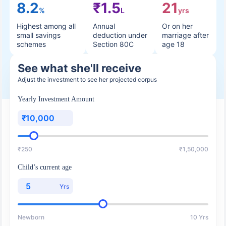
8.2
₹1.5
21
%
L
yrs
Highest among all
Annual
Or on her
small savings
deduction under
marriage after
schemes
Section 80C
age 18
See what she'll receive
Adjust the investment to see her projected corpus
Yearly Investment Amount
₹
₹250
₹1,50,000
Child’s current age
Yrs
Newborn
10 Yrs