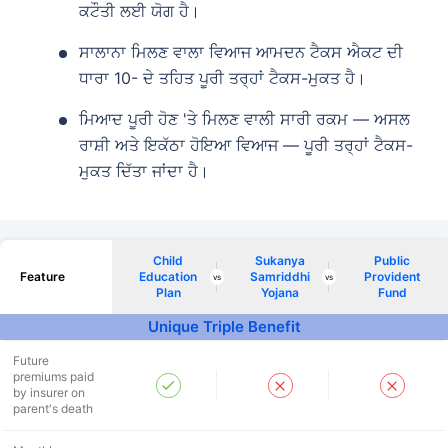
ਕਟੌਤੀ ਲਈ ਯੋਗ ਹੈ।
ਸਾਲਾਨਾ ਮਿਲਣ ਵਾਲਾ ਵਿਆਜ ਆਮਦਨ ਟੈਕਸ ਐਕਟ ਦੀ
ਧਾਰਾ 10- ਦੇ ਤਹਿਤ ਪੂਰੀ ਤਰ੍ਹਾਂ ਟੈਕਸ-ਮੁਕਤ ਹੈ।
ਮਿਆਦ ਪੂਰੀ ਹੋਣ 'ਤੇ ਮਿਲਣ ਵਾਲੀ ਸਾਰੀ ਰਕਮ — ਅਸਲ
ਰਾਸ਼ੀ ਅਤੇ ਇਕੱਠਾ ਹੋਇਆ ਵਿਆਜ — ਪੂਰੀ ਤਰ੍ਹਾਂ ਟੈਕਸ-
ਮੁਕਤ ਦਿੱਤਾ ਜਾਂਦਾ ਹੈ।
Child
Sukanya
Public
Feature
Education
Samriddhi
Provident
vs
vs
Plan
Yojana
Fund
Unique Triple Benefit
Future
premiums paid
by insurer on
parent's death