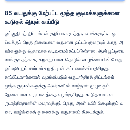
85 வயதுக்கு மேற்பட்ட மூத்த குடிமக்களுக்கான
கூடுதல் ஆயுள் காப்பீடு
ஓய்வூதியத் திட்டங்கள் குறிப்பாக மூத்த குடிமக்களுக்கு ஓ
ய்வுக்குப் பிறகு நிலையான வருமான ஓட்டம் குறையும் போது அ
வர்களுக்கு ஆதரவாக வடிவமைக்கப்பட்டுள்ளன. ஆன்யூட்டியை
வாங்குவதற்காக, சுறுசுறுப்பான தொழில் வாழ்க்கையின் போது, ​​
ஓய்வுபெறும் கார்பஸ் உறுதியுடன் கட்டமைக்கப்படுகிறது.
காப்பீட்டாளர்களால் வழங்கப்படும் வருடாந்திரத் திட்டங்கள்
மூத்த குடிமக்களுக்கு அவர்களின் வாழ்நாள் முழுவதும்
தேவையான வருமானத்தை வழங்குகிறது. கூடுதலாக, வ
ருடாந்திரதாரரின் மறைவுக்குப் பிறகு, அவர் உயிர் பிழைக்கும் வ
ரை, வாழ்க்கைத் துணைக்கு வருமானம் கிடைக்கும்.