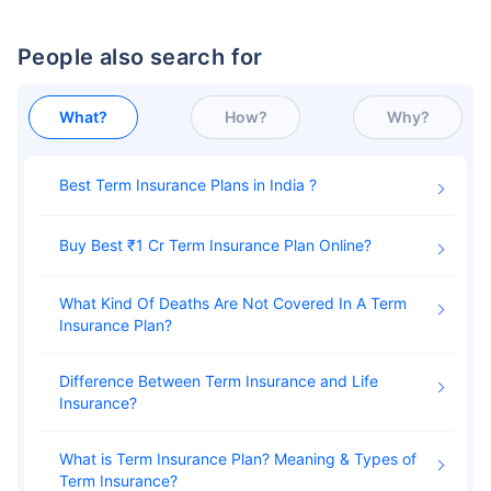
People also search for
₹ 1,376/மாதம்
*
What?
How?
Why?
உங்கள் குடும்பத்தின் பாதுகாப்பு ஒரே ஒரு படி தூரத்தில் உள்ளது
Best Term Insurance Plans in India
View Plans
Buy Best ₹1 Cr Term Insurance Plan Online
*₹434/மாதம் என்பது 1 கோடி டேர்ம் லைஃப் இன்சூரன்ஸுக்கான தொடக்க விலை — புகைபிடிக்காத, முன்பே
இருக்கும் நோய்கள் இல்லாத நபருக்கு, 36 வயது வரை கவரேஜ். *₹630/மாதம் என்பது 1 கோடி டேர்ம் லைஃப்
What Kind Of Deaths Are Not Covered In A Term
இன்சூரன்ஸுக்கான தொடக்க விலை — புகைபிடிக்காத, முன்பே இருக்கும் நோய்கள் இல்லாத நபருக்கு, 46
வயது வரை கவரேஜ். *₹1,376/மாதம் என்பது 1 கோடி டேர்ம் லைஃப் இன்சூரன்ஸுக்கான தொடக்க விலை —
Insurance Plan
புகைபிடிக்காத, முன்பே இருக்கும் நோய்கள் இல்லாத நபருக்கு, 56 வயது வரை கவரேஜ்.
Difference Between Term Insurance and Life
Insurance
What is Term Insurance Plan? Meaning & Types of
Term Insurance