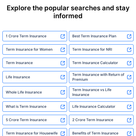
they actually need. But behind every
Explore the popular searches and stay
statistic, he sees a family that just needed
informed
someone to sit with them, explain it simply,
and help them take that one step. That's
exactly what Policybazaar's term insurance is
built to do. In his words, "Most people aren't
1 Crore Term Insurance
Best Term Insurance Plan
avoiding protection — they're just waiting for
someone to make it easy. That's what we're
Term Insurance for Women
Term Insurance for NRI
here for."
Term Insurance
Term Insurance Calculator
Term Insurance with Return of
Life Insurance
Premium
Term Insurance vs Life
Whole Life Insurance
Insurance
What is Term Insurance
Life Insurance Calculator
5 Crore Term Insurance
2 Crore Term Insurance
Term Insurance for Housewife
Benefits of Term Insurance