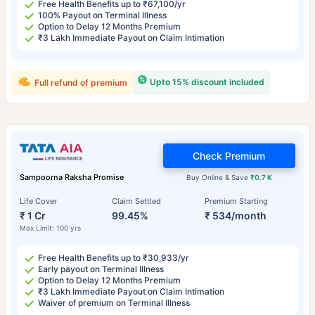
Free Health Benefits up to ₹67,100/yr
100% Payout on Terminal Illness
Option to Delay 12 Months Premium
₹3 Lakh Immediate Payout on Claim Intimation
Upto 15% discount included
Full refund of premium
Check Premium
Sampoorna Raksha Promise
Buy Online & Save
₹0.7 K
Life Cover
Claim Settled
Premium Starting
₹ 1 Cr
99.45%
₹ 534/month
Max Limit: 100 yrs
Free Health Benefits up to ₹30,933/yr
Early payout on Terminal Illness
Option to Delay 12 Months Premium
₹3 Lakh Immediate Payout on Claim Intimation
Waiver of premium on Terminal Illness