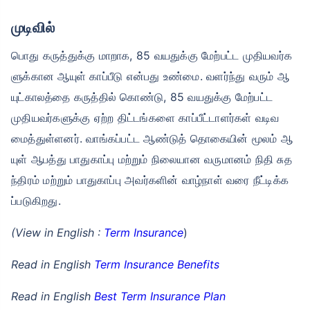
முடிவில்
பொது கருத்துக்கு மாறாக, 85 வயதுக்கு மேற்பட்ட முதியவர்க
ளுக்கான ஆயுள் காப்பீடு என்பது உண்மை. வளர்ந்து வரும் ஆ
யுட்காலத்தை கருத்தில் கொண்டு, 85 வயதுக்கு மேற்பட்ட
வயது டேர்ம் இன்சூரன்ஸ் பிரீமியங்களை
எவ்வாறு
முதியவர்களுக்கு ஏற்ற திட்டங்களை காப்பீட்டாளர்கள் வடிவ
பாதிக்கிறது
மைத்துள்ளனர். வாங்கப்பட்ட ஆண்டுத் தொகையின் மூலம் ஆ
யுள் ஆபத்து பாதுகாப்பு மற்றும் நிலையான வருமானம் நிதி சுத
24 வயது
34 வயது
ந்திரம் மற்றும் பாதுகாப்பு அவர்களின் வாழ்நாள் வரை நீட்டிக்க
ப்படுகிறது.
(View in English :
Term Insurance
)
₹ 434/மாதம்
*
₹ 630/மாதம்
*
Read in English
Term Insurance Benefits
44 வயது
Read in English
Best Term Insurance Plan