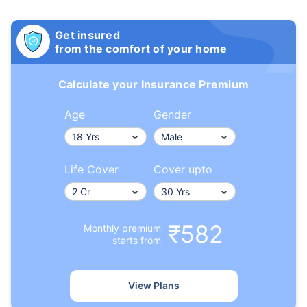
Get insured
from the comfort of your home
Calculate your Insurance Premium
Age
Gender
Life Cover
Cover upto
₹582
Monthly premium
starts from
View Plans