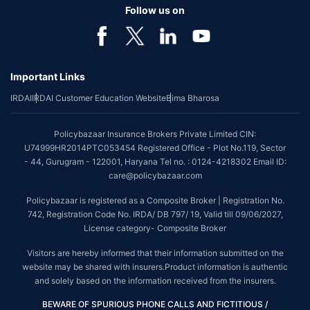
Follow us on
Important Links
IRDAI
IRDAI Customer Education Website
Bima Bharosa
Policybazaar Insurance Brokers Private Limited CIN:
U74999HR2014PTC053454 Registered Office - Plot No.119, Sector
- 44, Gurugram - 122001, Haryana Tel no. : 0124-4218302 Email ID:
care@policybazaar.com
Policybazaar is registered as a Composite Broker | Registration No.
742, Registration Code No. IRDA/ DB 797/ 19, Valid till 09/06/2027,
License category- Composite Broker
Visitors are hereby informed that their information submitted on the
website may be shared with insurers.Product information is authentic
and solely based on the information received from the insurers.
BEWARE OF SPURIOUS PHONE CALLS AND FICTITIOUS /