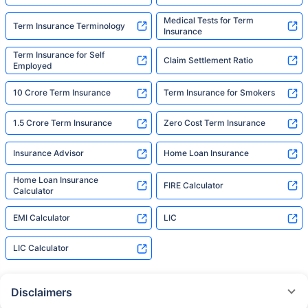
Medical Tests for Term
Term Insurance Terminology
Insurance
Term Insurance for Self
Claim Settlement Ratio
Employed
10 Crore Term Insurance
Term Insurance for Smokers
1.5 Crore Term Insurance
Zero Cost Term Insurance
Insurance Advisor
Home Loan Insurance
Home Loan Insurance
FIRE Calculator
Calculator
EMI Calculator
LIC
LIC Calculator
Disclaimers
˜
The insurers/plans mentioned are arranged in order of highest to lowest