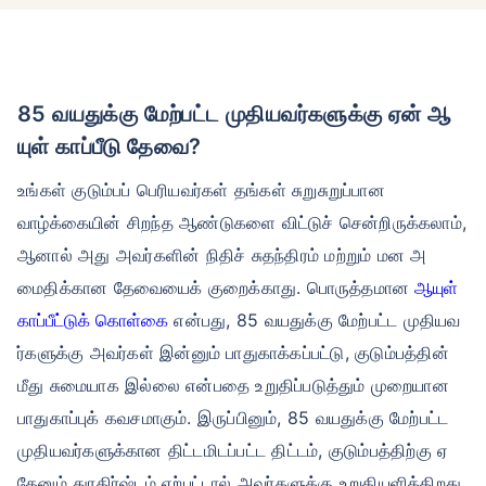
85 வயதுக்கு மேற்பட்ட முதியவர்களுக்கு ஏன் ஆ
யுள் காப்பீடு தேவை?
உங்கள் குடும்பப் பெரியவர்கள் தங்கள் சுறுசுறுப்பான
வாழ்க்கையின் சிறந்த ஆண்டுகளை விட்டுச் சென்றிருக்கலாம்,
ஆனால் அது அவர்களின் நிதிச் சுதந்திரம் மற்றும் மன அ
மைதிக்கான தேவையைக் குறைக்காது. பொருத்தமான
ஆயுள்
காப்பீட்டுக் கொள்கை
என்பது, 85 வயதுக்கு மேற்பட்ட முதியவ
ர்களுக்கு அவர்கள் இன்னும் பாதுகாக்கப்பட்டு, குடும்பத்தின்
மீது சுமையாக இல்லை என்பதை உறுதிப்படுத்தும் முறையான
பாதுகாப்புக் கவசமாகும். இருப்பினும், 85 வயதுக்கு மேற்பட்ட
முதியவர்களுக்கான திட்டமிடப்பட்ட திட்டம், குடும்பத்திற்கு ஏ
தேனும் துரதிர்ஷ்டம் ஏற்பட்டால் அவர்களுக்கு உறுதியளிக்கிறது.