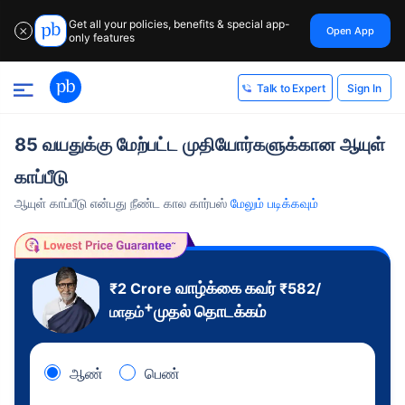
Get all your policies, benefits & special app-
Open App
✕
only features
Sign In
Talk to Expert
85 வயதுக்கு மேற்பட்ட முதியோர்களுக்கான ஆயுள்
காப்பீடு
ஆயுள் காப்பீடு என்பது நீண்ட கால கார்பஸ்
மேலும் படிக்கவும்
வாழ்க்கை கவர்
₹2 Crore
₹
582
/
+
முதல் தொடக்கம்
மாதம்
ஆண்
பெண்