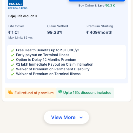
Buy Online & Save
₹0.3 K
Bajaj Life eTouch II
Life Cover
Claim Settled
Premium Starting
₹ 1 Cr
99.33%
₹ 409/month
Max Limit: 85 yrs
Free Health Benefits up to ₹31,000/yr
Early payout on Terminal Illness
Option to Delay 12 Months Premium
₹2 lakh Immediate Payout on Claim Intimation
Waiver of Premium on Permanent Disability
Waiver of Premium on Terminal Illness
Upto 15% discount included
Full refund of premium
View More