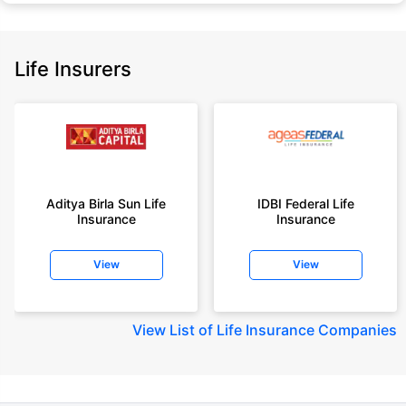
Sum Assured(SA) offered by Policybazaar’s insurer partners offering term
insurance plans on our platform, as per ‘first year premium of life insurers
as at 31.03.2025 report’ published by IRDAI.
Life Insurers
Policybazaar does not endorse, rate or recommend any particular insurer
or insurance product offered by any insurer. For complete list of insurers in
India refer to the IRDAI website www.irdai.gov.in
+On the basis of your profile
+Rs. 410/month is starting price for a 1 crore term life insurance for an 18
year-old male, non-smoker, with no pre-existing diseases, cover upto 30
Aditya Birla Sun Life
IDBI Federal Life
years of age, rounded off to nearest 10
Insurance
Insurance
+Rs. 410/month (Rs.14/day) is starting price for a 1 crore term life
insurance for an 18 year-old male, non-smoker, with no pre-existing
View
View
diseases, cover upto 30 years of age rounded off to nearest 10
+Rs. 245 is starting price for a 50 lakhs term life insurance for an 18 year-
old male, non-smoker, with no pre-existing diseases, cover upto 30 years
View
List of Life Insurance Companies
of age.
+Rs. 8/day is starting price for a 50 lakhs term life insurance for an 18
year-old male, non-smoker, with no pre-existing diseases, cover upto 30
years of age, rounded off to nearest 10