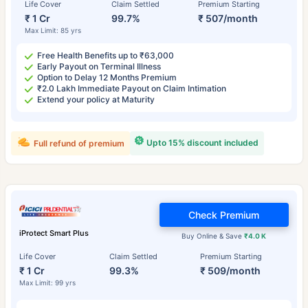
Life Cover
Claim Settled
Premium Starting
₹ 1 Cr
99.7%
₹ 507/month
Max Limit: 85 yrs
Free Health Benefits up to ₹63,000
Early Payout on Terminal Illness
Option to Delay 12 Months Premium
₹2.0 Lakh Immediate Payout on Claim Intimation
Extend your policy at Maturity
Upto 15% discount included
Full refund of premium
Check Premium
iProtect Smart Plus
Buy Online & Save
₹4.0 K
Life Cover
Claim Settled
Premium Starting
₹ 1 Cr
99.3%
₹ 509/month
Max Limit: 99 yrs