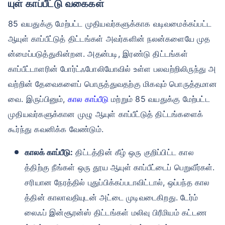
யுள் காப்பீட்டு வகைகள்
85 வயதுக்கு மேற்பட்ட முதியவர்களுக்காக வடிவமைக்கப்பட்ட
ஆயுள் காப்பீட்டுத் திட்டங்கள் அவர்களின் நலன்களையே முத
ன்மைப்படுத்துகின்றன. அதன்படி, இரண்டு திட்டங்கள்
காப்பீட்டாளரின் போர்ட்ஃபோலியோவில் உள்ள பலவற்றிலிருந்து அ
வற்றின் தேவைகளைப் பொருத்துவதற்கு மிகவும் பொருத்தமான
வை. இருப்பினும்,
கால காப்பீடு
மற்றும் 85 வயதுக்கு மேற்பட்ட
முதியவர்களுக்கான முழு ஆயுள் காப்பீட்டுத் திட்டங்களைக்
கூர்ந்து கவனிக்க வேண்டும்.
காலக் காப்பீடு:
திட்டத்தின் கீழ் ஒரு குறிப்பிட்ட கால
த்திற்கு நீங்கள் ஒரு தூய ஆயுள் காப்பீட்டைப் பெறுவீர்கள்.
சரியான நேரத்தில் புதுப்பிக்கப்படாவிட்டால், ஒப்பந்த கால
த்தின் காலாவதியுடன் அட்டை முடிவடைகிறது. டேர்ம்
லைஃப் இன்சூரன்ஸ் திட்டங்கள் மலிவு பிரீமியம் கட்டண