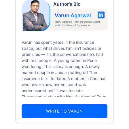
Author's Bio
Varun Agarwal
IRDAI Certified Term Insurance Expert
with 10+ Years of Experience
Varun has spent years in the insurance
space, but what drives him isn't policies or
premiums — it's the conversations he's had
with real people. A young father in Pune
wondering if his salary is enough. A newly
married couple in Jaipur putting off "the
insurance talk" for later. A mother in Chennai
who never knew her husband was
underinsured until it was too late.
These stories stay with him. As Head of Term
Insurance at Policybazaar, Varun knows the
numbers well — 52.4% of Indians are aware
WRITE TO VARUN
of term insurance, yet only 9.6% own it. And
87% of families don't realise they're leaving
their loved ones with far less protection than