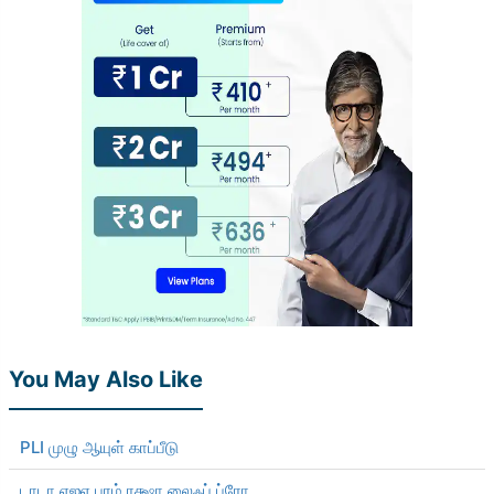
You May Also Like
PLI முழு ஆயுள் காப்பீடு
டாடா ஏஐஏ பரம் ரக்ஷா லைஃப் ப்ரோ