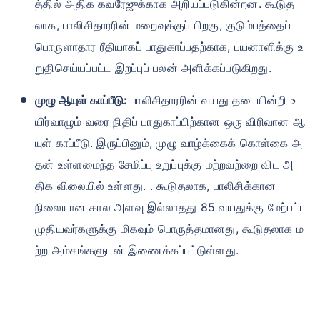
த்தில் அதிக கவரேஜுக்காக அறியப்படுகின்றன. கூடுத
லாக, பாலிசிதாரரின் மறைவுக்குப் பிறகு, குடும்பத்தைப்
பொருளாதார ரீதியாகப் பாதுகாப்பதற்காக, பயனாளிக்கு உ
றுதிசெய்யப்பட்ட இறப்புப் பலன் அளிக்கப்படுகிறது.
முழு ஆயுள் காப்பீடு:
பாலிசிதாரரின் வயது தடையின்றி உ
யிர்வாழும் வரை நிதிப் பாதுகாப்பிற்கான ஒரு விரிவான ஆ
யுள் காப்பீடு. இருப்பினும், முழு வாழ்க்கைக் கொள்கை அ
தன் உள்ளமைந்த சேமிப்பு உறுப்புக்கு மற்றவற்றை விட அ
திக விலையில் உள்ளது. . கூடுதலாக, பாலிசிக்கான
நிலையான கால அளவு இல்லாதது 85 வயதுக்கு மேற்பட்ட
முதியவர்களுக்கு மிகவும் பொருத்தமானது, கூடுதலாக ம
ற்ற அம்சங்களுடன் இணைக்கப்பட்டுள்ளது.