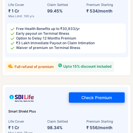
Life Cover
Claim Settled
Premium Starting
₹ 1 Cr
99.45%
₹ 534/month
Max Limit: 100 yrs
Free Health Benefits up to ₹30,933/yr
Early payout on Terminal Illness
Option to Delay 12 Months Premium
₹3 Lakh Immediate Payout on Claim Intimation
Waiver of premium on Terminal Illness
Upto 15% discount included
Full refund of premium
Check Premium
Smart Shield Plus
Life Cover
Claim Settled
Premium Starting
₹ 1 Cr
98.34%
₹ 556/month
Max Limit: 79 yrs