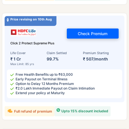
Price revising on 10th Aug
Check Premium
Click 2 Protect Supreme Plus
Life Cover
Claim Settled
Premium Starting
₹ 1 Cr
99.7%
₹ 507/month
Max Limit: 85 yrs
Free Health Benefits up to ₹63,000
Early Payout on Terminal Illness
Option to Delay 12 Months Premium
₹2.0 Lakh Immediate Payout on Claim Intimation
Extend your policy at Maturity
Upto 15% discount included
Full refund of premium