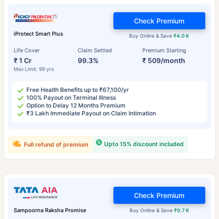
Check Premium
iProtect Smart Plus
Buy Online & Save
₹4.0 K
Life Cover
Claim Settled
Premium Starting
₹ 1 Cr
99.3%
₹ 509/month
Max Limit: 99 yrs
Free Health Benefits up to ₹67,100/yr
100% Payout on Terminal Illness
Option to Delay 12 Months Premium
₹3 Lakh Immediate Payout on Claim Intimation
Upto 15% discount included
Full refund of premium
Check Premium
Sampoorna Raksha Promise
Buy Online & Save
₹0.7 K