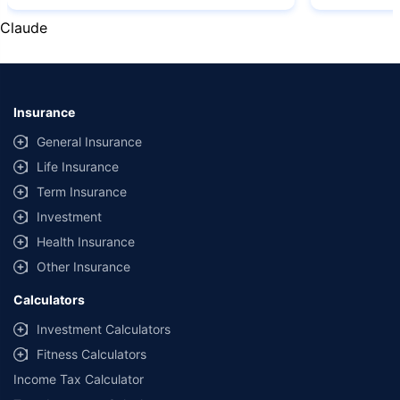
˜
Policybazaar Promise reflects the guarantee offered by insurers. Price
assurance is based on certifications shared by insurers with us.
Claude
Insurance
General Insurance
Life Insurance
Term Insurance
Investment
Health Insurance
Other Insurance
Calculators
Investment Calculators
Fitness Calculators
Income Tax Calculator