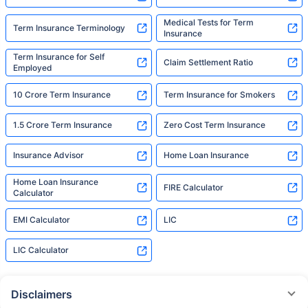
Medical Tests for Term
Term Insurance Terminology
Insurance
Term Insurance for Self
Claim Settlement Ratio
Employed
10 Crore Term Insurance
Term Insurance for Smokers
1.5 Crore Term Insurance
Zero Cost Term Insurance
Insurance Advisor
Home Loan Insurance
Home Loan Insurance
FIRE Calculator
Calculator
EMI Calculator
LIC
LIC Calculator
Disclaimers
˜
The insurers/plans mentioned are arranged in order of highest to lowest