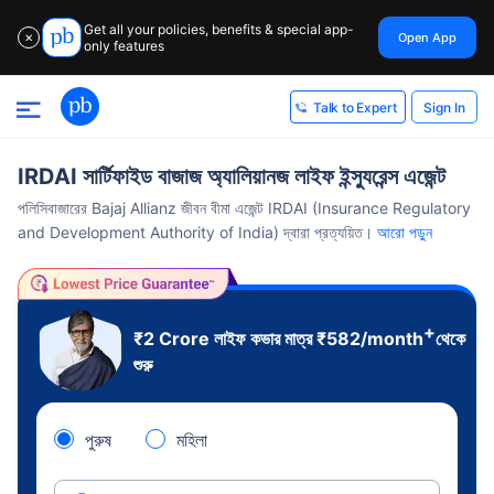
Get all your policies, benefits & special app-
Open App
✕
only features
Sign In
Talk to Expert
IRDAI সার্টিফাইড বাজাজ অ্যালিয়ানজ লাইফ ইন্স্যুরেন্স এজেন্ট
পলিসিবাজারের Bajaj Allianz জীবন বীমা এজেন্ট IRDAI (Insurance Regulatory
and Development Authority of India) দ্বারা প্রত্যয়িত।
আরো পড়ুন
+
₹2 Crore
লাইফ কভার মাত্র
₹
582
/month
থেকে
শুরু
পুরুষ
মহিলা