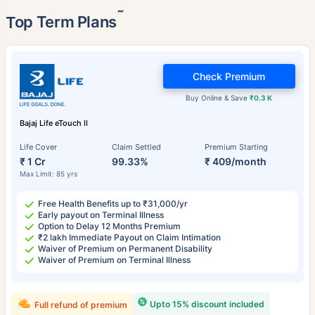
˜
Top Term Plans
Check Premium
Buy Online & Save
₹0.3 K
Bajaj Life eTouch II
Life Cover
Claim Settled
Premium Starting
₹ 1 Cr
99.33%
₹ 409/month
Max Limit: 85 yrs
Free Health Benefits up to ₹31,000/yr
Early payout on Terminal Illness
Option to Delay 12 Months Premium
₹2 lakh Immediate Payout on Claim Intimation
Waiver of Premium on Permanent Disability
Waiver of Premium on Terminal Illness
Upto 15% discount included
Full refund of premium