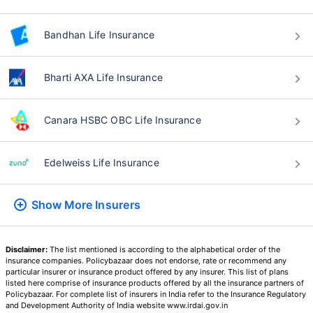
₹ ৪৩৪/মাস
*
₹ ৬৩০/মাস
*
Bandhan Life Insurance
৪৪ বছর
Bharti AXA Life Insurance
Canara HSBC OBC Life Insurance
₹ ১,৩৭৬/মাস
*
Edelweiss Life Insurance
আপনার পরিবারের সুরক্ষা মাত্র একটি পদক্ষেপ দূরে
Show More
Insurers
সঠিক প্ল্যান বেছে নিন
*৪৩৪/মাস হল ১ কোটির টার্ম লাইফ ইন্স্যুরেন্সের শুরুর দাম — ধূমপান না করা, পূর্ব-বিদ্যমান কোনো রোগ নেই এমন ব্যক্তির জন্য, ৩৬
Disclaimer:
The list mentioned is according to the alphabetical order of the
বছর বয়স পর্যন্ত কভার। *₹৬৩০/মাস হল ১ কোটির টার্ম লাইফ ইন্স্যুরেন্সের শুরুর দাম — ধূমপান না করা, পূর্ব-বিদ্যমান কোনো রোগ নেই
insurance companies. Policybazaar does not endorse, rate or recommend any
এমন ব্যক্তির জন্য, ৪৬ বছর বয়স পর্যন্ত কভার। *₹১,৩৭৬/মাস হল ১ কোটির টার্ম লাইফ ইন্স্যুরেন্সের শুরুর দাম — ধূমপান না করা,
particular insurer or insurance product offered by any insurer. This list of plans
পূর্ব-বিদ্যমান কোনো রোগ নেই এমন ব্যক্তির জন্য, ৫৬ বছর বয়স পর্যন্ত কভার।
listed here comprise of insurance products offered by all the insurance partners of
Policybazaar. For complete list of insurers in India refer to the Insurance Regulatory
and Development Authority of India website www.irdai.gov.in