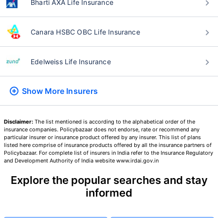
Bharti AXA Life Insurance
24 वर्षे
34 वर्षे
Canara HSBC OBC Life Insurance
Edelweiss Life Insurance
₹ 434/महिना
*
₹ 630/महिना
*
Show More
Insurers
44 वर्षे
Disclaimer:
The list mentioned is according to the alphabetical order of the
insurance companies. Policybazaar does not endorse, rate or recommend any
particular insurer or insurance product offered by any insurer. This list of plans
listed here comprise of insurance products offered by all the insurance partners of
₹ 1,376/महिना
*
Policybazaar. For complete list of insurers in India refer to the Insurance Regulatory
and Development Authority of India website www.irdai.gov.in
Explore the popular searches and stay
तुमच्या कुटुंबाची सुरक्षा फक्त एक पाऊल दूर आह
informed
योग्य योजना निवडा