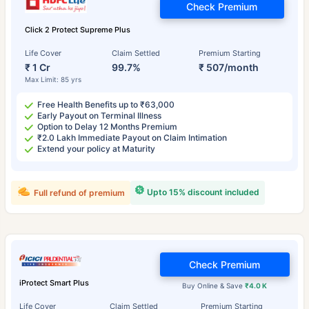
Check Premium
Click 2 Protect Supreme Plus
Life Cover
Claim Settled
Premium Starting
₹ 1 Cr
99.7%
₹ 507/month
Max Limit: 85 yrs
Free Health Benefits up to ₹63,000
Early Payout on Terminal Illness
Option to Delay 12 Months Premium
₹2.0 Lakh Immediate Payout on Claim Intimation
Extend your policy at Maturity
Upto 15% discount included
Full refund of premium
Check Premium
iProtect Smart Plus
Buy Online & Save
₹4.0 K
Life Cover
Claim Settled
Premium Starting