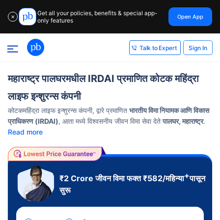
Get all your policies, benefits & special app-
Open App
✕
only features
Sign In
Talk to Expert
महाराष्ट्र पालघरमधील IRDAI प्रमाणित कोटक महिंद्रा
लाइफ इन्शुरन्स कंपनी
कोटकमहिंद्रा लाइफ इन्शुरन्स कंपनी, द्वारे प्रमाणित
भारतीय विमा नियामक आणि विकास
प्राधिकरण (IRDAI)
, आता मध्ये विश्वसनीय जीवन विमा सेवा देते
पालघर, महाराष्ट्र
.
Read more
+
₹2 Crore
जीवन विमा फक्त
₹
582
/महिन्या
पासून
सुरू