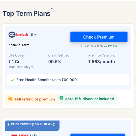
˜
Top Term Plans
Check Premium
Kotak e-Term
Buy Online & Save
₹2.6 K
Life Cover
Claim Settled
Premium Starting
₹ 1 Cr
99.5%
₹ 563/month
Max Limit: 85 yrs
Free Health Benefits up to ₹60,000
Upto 15% discount included
Full refund of premium
Price revising on 10th Aug