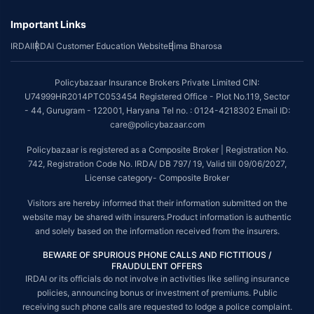
Important Links
IRDAI
IRDAI Customer Education Website
Bima Bharosa
Policybazaar Insurance Brokers Private Limited CIN:
U74999HR2014PTC053454 Registered Office - Plot No.119, Sector
- 44, Gurugram - 122001, Haryana Tel no. : 0124-4218302 Email ID:
care@policybazaar.com
Policybazaar is registered as a Composite Broker | Registration No.
742, Registration Code No. IRDA/ DB 797/ 19, Valid till 09/06/2027,
License category- Composite Broker
Visitors are hereby informed that their information submitted on the
website may be shared with insurers.Product information is authentic
and solely based on the information received from the insurers.
BEWARE OF SPURIOUS PHONE CALLS AND FICTITIOUS /
FRAUDULENT OFFERS
IRDAI or its officials do not involve in activities like selling insurance
policies, announcing bonus or investment of premiums. Public
receiving such phone calls are requested to lodge a police complaint.