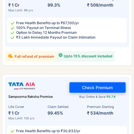
₹ 1 Cr
99.3%
₹ 509/month
Max Limit: 99 yrs
Free Health Benefits up to ₹67,100/yr
100% Payout on Terminal Illness
Option to Delay 12 Months Premium
₹3 Lakh Immediate Payout on Claim Intimation
Upto 15% discount included
Full refund of premium
Check Premium
Sampoorna Raksha Promise
Buy Online & Save
₹0.7 K
Life Cover
Claim Settled
Premium Starting
₹ 1 Cr
99.45%
₹ 534/month
Max Limit: 100 yrs
Free Health Benefits up to ₹30,933/yr