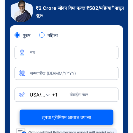
+
₹2 Crore
जीवन विमा फक्त
₹
582
/महिन्या
पासून
सुरू
पुरुष
महिला
नाव
जन्मतारीख (DD/MM/YYYY)
मोबाईल नंबर
तुमचा प्रीमियम आत्ताच तपासा