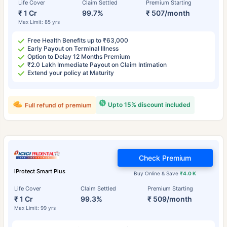
Life Cover
Claim Settled
Premium Starting
₹ 1 Cr
99.7%
₹ 507/month
Max Limit: 85 yrs
Free Health Benefits up to ₹63,000
Early Payout on Terminal Illness
Option to Delay 12 Months Premium
₹2.0 Lakh Immediate Payout on Claim Intimation
Extend your policy at Maturity
Upto 15% discount included
Full refund of premium
Check Premium
iProtect Smart Plus
Buy Online & Save
₹4.0 K
Life Cover
Claim Settled
Premium Starting
₹ 1 Cr
99.3%
₹ 509/month
Max Limit: 99 yrs