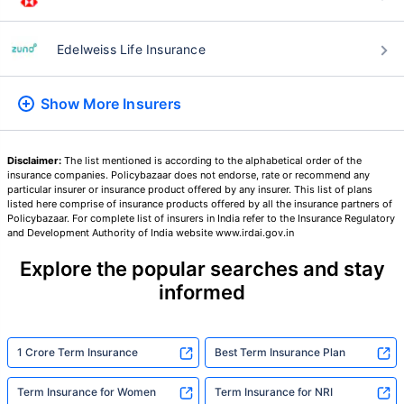
24 वर्षे
34 वर्षे
Edelweiss Life Insurance
Show More
Insurers
₹ 434/महिना
*
₹ 630/महिना
*
44 वर्षे
Disclaimer:
The list mentioned is according to the alphabetical order of the
insurance companies. Policybazaar does not endorse, rate or recommend any
particular insurer or insurance product offered by any insurer. This list of plans
listed here comprise of insurance products offered by all the insurance partners of
Policybazaar. For complete list of insurers in India refer to the Insurance Regulatory
and Development Authority of India website www.irdai.gov.in
₹ 1,376/महिना
*
Explore the popular searches and stay
informed
तुमच्या कुटुंबाची सुरक्षा फक्त एक पाऊल दूर आह
1 Crore Term Insurance
Best Term Insurance Plan
योग्य योजना निवडा
Term Insurance for Women
Term Insurance for NRI