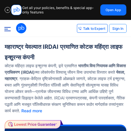
Get all your policies, benefits & special app-
Open App
✕
only features
Sign In
Talk to Expert
महाराष्ट्र येवल्यात IRDAI प्रमाणित कोटक महिंद्रा लाइफ
इन्शुरन्स कंपनी
कोटक महिंद्रा लाइफ इन्शुरन्स कंपनी, द्वारे प्रमाणित
भारतीय विमा नियामक आणि विकास
प्राधिकरण (IRDAI)
च्या लोकांपर्यंत विश्वासू जीवन विमा उपायांचा विस्तार करते
येवला,
महाराष्ट्र
. ग्राहक-केंद्रित दृष्टिकोनासाठी ओळखले जाणारे, कोटक लाइफ टर्म इन्शुरन्स,
बचत आणि गुंतवणुकीशी निगडित पॉलिसी आणि सेवानिवृत्ती सोल्यूशन्स यासह विविध
योजना ऑफर करते—प्रत्येक जीवनाच्या विविध टप्प्या आणि आर्थिक उद्दिष्टे पूर्ण
करण्यासाठी डिझाइन केलेले आहेत. IRDAI प्रमाणपत्रासह, कंपनी पारदर्शकता, नैतिक
पद्धती आणि मजबूत पॉलिसीधारक संरक्षण सुनिश्चित करून कठोर मार्गदर्शक तत्त्वांनुसार
कार्य करते.
Read more