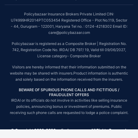
Policybazaar Insurance Brokers Private Limited CIN:
U74999HR2014PTC053454 Registered Office - Plot No.119, Sector
- 44, Gurugram - 122001, Haryana Tel no. : 0124-4218302 Email ID:
care@policybazaar.com
Policybazaar is registered as a Composite Broker | Registration No.
742, Registration Code No. IRDA/ DB 797/ 19, Valid till 09/06/2027,
License category- Composite Broker
Visitors are hereby informed that their information submitted on the
website may be shared with insurers.Product information is authentic
and solely based on the information received from the insurers.
BEWARE OF SPURIOUS PHONE CALLS AND FICTITIOUS /
FRAUDULENT OFFERS
IRDAI or its officials do not involve in activities like selling insurance
policies, announcing bonus or investment of premiums. Public
receiving such phone calls are requested to lodge a police complaint.
© Copyright 2008-2026 policybazaar.com. All Rights Reserved.