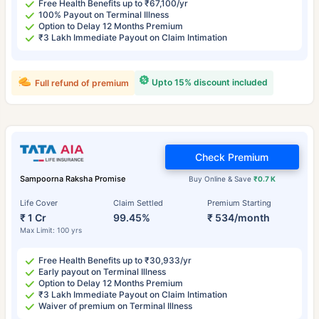
Free Health Benefits up to ₹67,100/yr
100% Payout on Terminal Illness
Option to Delay 12 Months Premium
₹3 Lakh Immediate Payout on Claim Intimation
Upto 15% discount included
Full refund of premium
Check Premium
Sampoorna Raksha Promise
Buy Online & Save
₹0.7 K
Life Cover
Claim Settled
Premium Starting
₹ 1 Cr
99.45%
₹ 534/month
Max Limit: 100 yrs
Free Health Benefits up to ₹30,933/yr
Early payout on Terminal Illness
Option to Delay 12 Months Premium
₹3 Lakh Immediate Payout on Claim Intimation
Waiver of premium on Terminal Illness