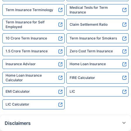
Medical Tests for Term
Term Insurance Terminology
Insurance
Term Insurance for Self
Claim Settlement Ratio
Employed
10 Crore Term Insurance
Term Insurance for Smokers
1.5 Crore Term Insurance
Zero Cost Term Insurance
Insurance Advisor
Home Loan Insurance
Home Loan Insurance
FIRE Calculator
Calculator
EMI Calculator
LIC
LIC Calculator
Disclaimers
˜
The insurers/plans mentioned are arranged in order of highest to lowest