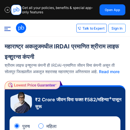
Get all your policies, benefits & special app-
Open App
✕
only features
Sign In
Talk to Expert
महाराष्ट्र अकलूजमधील IRDAI प्रमाणित श्रीराम लाइफ
इन्शुरन्स कंपनी
श्रीराम लाइफ इन्शुरन्स कंपनी ही IRDAI-प्रमाणित जीवन विमा कंपनी असून ती
सोलापूर जिल्ह्यातील अकलूज शहरासह महाराष्ट्रात अस्तित्वात आहे.
Read more
+
₹2 Crore
जीवन विमा फक्त
₹
582
/महिन्या
पासून
सुरू
पुरुष
महिला