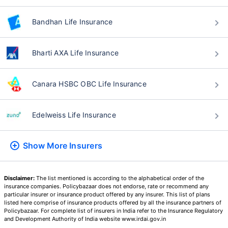
वय टर्म विमा प्रीमियमवर कसा
परिणाम करते
Bandhan Life Insurance
24 वर्षे
34 वर्षे
Bharti AXA Life Insurance
Canara HSBC OBC Life Insurance
₹ 434/महिना
*
₹ 630/महिना
*
Edelweiss Life Insurance
44 वर्षे
Show More
Insurers
Disclaimer:
The list mentioned is according to the alphabetical order of the
₹ 1,376/महिना
*
insurance companies. Policybazaar does not endorse, rate or recommend any
particular insurer or insurance product offered by any insurer. This list of plans
listed here comprise of insurance products offered by all the insurance partners of
Policybazaar. For complete list of insurers in India refer to the Insurance Regulatory
तुमच्या कुटुंबाची सुरक्षा फक्त एक पाऊल दूर आह
and Development Authority of India website www.irdai.gov.in