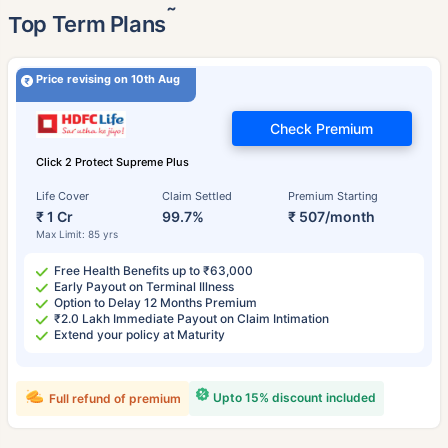
˜
Top Term Plans
Price revising on 10th Aug
Check Premium
Click 2 Protect Supreme Plus
Life Cover
Claim Settled
Premium Starting
₹ 1 Cr
99.7%
₹ 507/month
Max Limit: 85 yrs
Free Health Benefits up to ₹63,000
Early Payout on Terminal Illness
Option to Delay 12 Months Premium
₹2.0 Lakh Immediate Payout on Claim Intimation
Extend your policy at Maturity
Upto 15% discount included
Full refund of premium