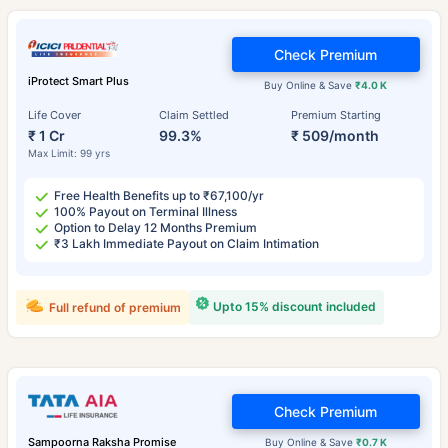
Check Premium
iProtect Smart Plus
Buy Online & Save
₹4.0 K
Life Cover
Claim Settled
Premium Starting
₹ 1 Cr
99.3%
₹ 509/month
Max Limit: 99 yrs
Free Health Benefits up to ₹67,100/yr
100% Payout on Terminal Illness
Option to Delay 12 Months Premium
₹3 Lakh Immediate Payout on Claim Intimation
Upto 15% discount included
Full refund of premium
Check Premium
Sampoorna Raksha Promise
Buy Online & Save
₹0.7 K